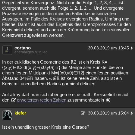
Gegenteil von Konvergenz. Nicht nur die Folge 1, 2, 3, 4, ... ist
Besucht
Teilgenommen
Alle
Neue
Geschlossen
divergent, sondern auch die Folge 1, 2, 1, 2, ... Und divergente
Prozesse erzeugen in den meisten Fällen keine sinnvollen
Lesenswert
Schlüsselwörter
Aussagen. Im Falle des Kreises divergieren Radius, Umfang und
Fläche. Damit ist auch das Ergebnis des Grenzprozesses für den
Kreis nicht definiert und auch der Krümmung kann kein sinnvoller
Grenzwert zugewiesen werden.
cortano
30.03.2019 um 13:45
ehemaliges Mitglied
In der euklidischen Geometrie des ℝ2 ist ein Kreis K=
{(x,y)∈ℝ2:d((x,y)−(x0,y0))=r} die Menge aller Punkte, die von
einem festen Mittelpunkt M={(x0,y0)∈ℝ2} einen festen positiven
Abstand 0<r∈ℝ haben. ∞∉ℝ ist keine reelle Zahl, also ist ein
Kreis mit unendlichem Radius gar nicht definiert.
Auf allmy darf man sich aber gerne eine math. Kreisdefinition auf
den
erweiterten reelen Zahlen
zusammenbasteln
kiefer
30.03.2019 um 15:04
Ist ein unendlich grosser Kreis eine Gerade?