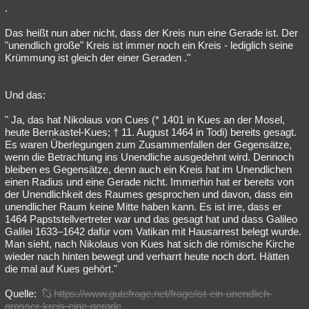
.
Das heißt nun aber nicht, dass der Kreis nun eine Gerade ist. Der
"unendlich große" Kreis ist immer noch ein Kreis - lediglich seine
Krümmung ist gleich der einer Geraden ."
Und das:
" Ja, das hat Nikolaus von Cues (* 1401 in Kues an der Mosel,
heute Bernkastel-Kues; † 11. August 1464 in Todi) bereits gesagt.
Es waren Überlegungen zum Zusammenfallen der Gegensätze,
wenn die Betrachtung ins Unendliche ausgedehnt wird. Dennoch
bleiben es Gegensätze, denn auch ein Kreis hat im Unendlichen
einen Radius und eine Gerade nicht. Immerhin hat er bereits von
der Unendlichkeit des Raumes gesprochen und davon, dass ein
unendlicher Raum keine Mitte haben kann. Es ist irre, dass er
1464 Papststellvertreter war und das gesagt hat und dass Galileo
Galilei 1633–1642 dafür vom Vatikan mit Hausarrest belegt wurde.
Man sieht, nach Nikolaus von Kues hat sich die römische Kirche
wieder nach hinten bewegt und verharrt heute noch dort. Hätten
die mal auf Kues gehört."
Quelle:
https://www.gutefrage.net/frage/ist-ein-unendlich-
grosser-kreis-eine-gerade