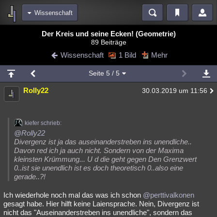
Wissenschaft
Bereiche
Der Kreis und seine Ecken! (Geometrie)
89 Beiträge
Echtzeit
Diskussionen
Blogs
Videos
Statistiken
Wissenschaft
1 Bild
Mehr
Chat
Wiki
Neuigkeiten
2
Seite
5
/ 5
meine Rubriken
Rolly22
30.03.2019 um 11:56
Menschen
Wissenschaft
Politik
Mystery
Kriminalfälle
Spiritualität
Verschwörungen
Technologie
Ufologie
kiefer schrieb:
Natur
Umfragen
Unterhaltung
@Rolly22
Divergenz ist ja das auseinanderstreben ins unendliche..
weitere Rubriken
Davon red ich ja auch nicht. Sondern von der Maxima
kleinsten Krümmung... U d die geht gegen Den Grenzwert
Philosophie
Träume
Orte
Esoterik
Literatur
0..ist sie unendlich ist es doch theoretisch 0..also eine
gerade..?!
Astronomie
Helpdesk
Gruppen
Gaming
Filme
Ich wiederhole noch mal das was ich schon
@perttivalkonen
Musik
Clash
Verbesserungen
Allmystery
English
gesagt habe. Hier hilft keine Laiensprache. Nein, Divergenz ist
nicht das "Auseinanderstreben ins unendliche", sondern das
Übersichten