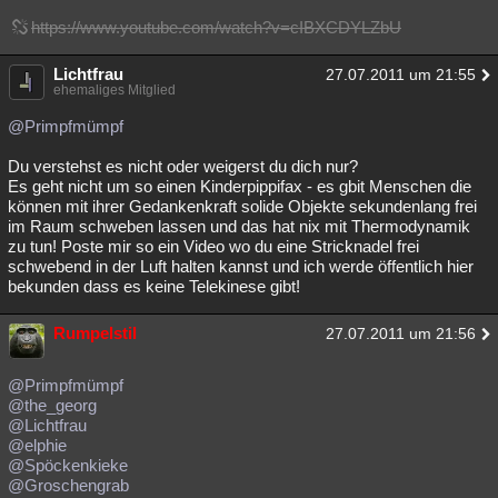
https://www.youtube.com/watch?v=cIBXCDYLZbU
Lichtfrau
27.07.2011 um 21:55
ehemaliges Mitglied
@Primpfmümpf
Du verstehst es nicht oder weigerst du dich nur?
Es geht nicht um so einen Kinderpippifax - es gbit Menschen die
können mit ihrer Gedankenkraft solide Objekte sekundenlang frei
im Raum schweben lassen und das hat nix mit Thermodynamik
zu tun! Poste mir so ein Video wo du eine Stricknadel frei
schwebend in der Luft halten kannst und ich werde öffentlich hier
bekunden dass es keine Telekinese gibt!
Rumpelstil
27.07.2011 um 21:56
@Primpfmümpf
@the_georg
@Lichtfrau
@elphie
@Spöckenkieke
@Groschengrab