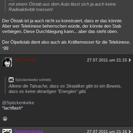
mit einem Ölstab aus dem Auto lässt sich ja auch keine
Besucht
Teilgenommen
Alle
Neue
Geschlossen
Radioaktivität messen!
Lesenswert
Schlüsselwörter
Der Ölstab ist ja auch nicht so konstruiert, dass er das könnte.
Aber wer Telekinese beherrschen würde, der könnte den Stab
verbiegen. Diese Durchbiegung kann... aber das steht oben.
Der Ölpeilstab dient also auch als Kräftemesser für die Telekinese.
-gg
the_georg
27.07.2011 um 21:15
Spöckenkieke schrieb:
Alleine die Tatsache, dass es Skeptiker gibt ist ein Beweis,
dass es keine derartigen "Energien" gibt.
@Spöckenkieke
*lachflash*
Spöckenkieke
27.07.2011 um 21:16