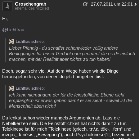
Groschengrab
27.07.2011 um 22:01
ehemaliges Mitglied
Hi,
@Lichtfrau
Lichtfrau schrieb:
Lieber Pfennig - du schaffst schonwieder völlig andere
Bedingungen für unser Gedankenexperiment die es dir einfach
machen, mit der Realität aber nichts zu tun haben!
Doch, sogar sehr viel. Auf dem Wege haben wir die Dinge
herausgefunden, von denen du jetzt umgeben bist.
Lichtfrau schrieb:
Ich kann niemandem der für die feinstofflcihe Ebene nicht
empfänglich ist etwas geben damit er sie sieht - soweit ist die
Menschheit eben nicht!
Du lenkst schon wieder mangels Argumenten ab. Lass die
Nebelkerzen sein. Die Feinstofflichkeit hat nichts damit zu tun.
Telekinese ist für mich "Telekinese (griech. τηλε, tēle-, „fern“ und
κίνησις, kínēsis, „Bewegung“), auch Psychokinese[1], bezeichnet