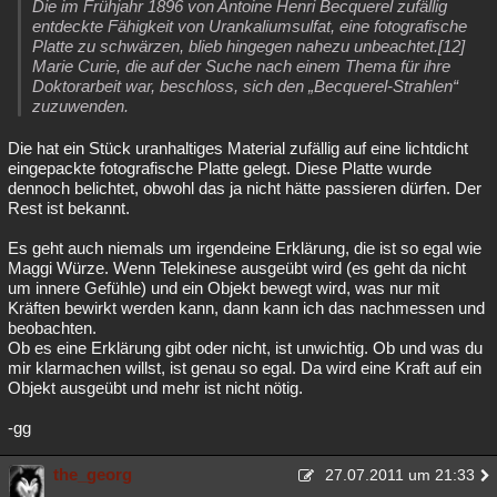
Die im Frühjahr 1896 von Antoine Henri Becquerel zufällig
entdeckte Fähigkeit von Urankaliumsulfat, eine fotografische
Platte zu schwärzen, blieb hingegen nahezu unbeachtet.[12]
Marie Curie, die auf der Suche nach einem Thema für ihre
Doktorarbeit war, beschloss, sich den „Becquerel-Strahlen“
zuzuwenden.
Die hat ein Stück uranhaltiges Material zufällig auf eine lichtdicht
eingepackte fotografische Platte gelegt. Diese Platte wurde
dennoch belichtet, obwohl das ja nicht hätte passieren dürfen. Der
Rest ist bekannt.
Es geht auch niemals um irgendeine Erklärung, die ist so egal wie
Maggi Würze. Wenn Telekinese ausgeübt wird (es geht da nicht
um innere Gefühle) und ein Objekt bewegt wird, was nur mit
Kräften bewirkt werden kann, dann kann ich das nachmessen und
beobachten.
Ob es eine Erklärung gibt oder nicht, ist unwichtig. Ob und was du
mir klarmachen willst, ist genau so egal. Da wird eine Kraft auf ein
Objekt ausgeübt und mehr ist nicht nötig.
-gg
the_georg
27.07.2011 um 21:33