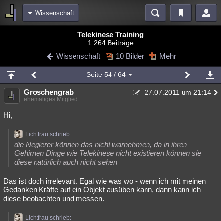
Wissenschaft
Bereiche
Telekinese Training
1.264 Beiträge
Echtzeit
Diskussionen
Blogs
Videos
Statistiken
Wissenschaft
10 Bilder
Mehr
Chat
Wiki
Neuigkeiten
2
Seite
54
/ 64
meine Rubriken
Groschengrab
27.07.2011 um 21:14
Menschen
Wissenschaft
Politik
Mystery
Kriminalfälle
ehemaliges Mitglied
Spiritualität
Verschwörungen
Technologie
Ufologie
Hi,
Natur
Umfragen
Unterhaltung
Lichtfrau schrieb:
die Negierer können das nicht warnehmen, da in ihren
weitere Rubriken
Gehirnen Dinge wie Telekinese nicht existieren können sie
diese natürlich auch nicht sehen
Philosophie
Träume
Orte
Esoterik
Literatur
Das ist doch irrelevant. Egal wie was wo - wenn ich mit meinen
Astronomie
Helpdesk
Gruppen
Gaming
Filme
Gedanken Kräfte auf ein Objekt ausüben kann, dann kann ich
diese beobachten und messen.
Musik
Clash
Verbesserungen
Allmystery
English
Übersichten
Lichtfrau schrieb: