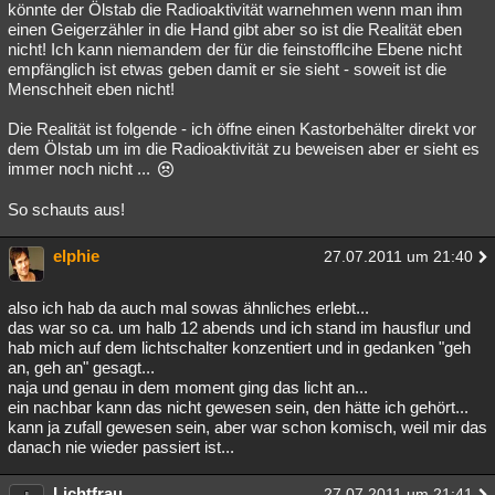
könnte der Ölstab die Radioaktivität warnehmen wenn man ihm
einen Geigerzähler in die Hand gibt aber so ist die Realität eben
nicht! Ich kann niemandem der für die feinstofflcihe Ebene nicht
empfänglich ist etwas geben damit er sie sieht - soweit ist die
Menschheit eben nicht!
Die Realität ist folgende - ich öffne einen Kastorbehälter direkt vor
dem Ölstab um im die Radioaktivität zu beweisen aber er sieht es
immer noch nicht ...
So schauts aus!
elphie
27.07.2011 um 21:40
also ich hab da auch mal sowas ähnliches erlebt...
das war so ca. um halb 12 abends und ich stand im hausflur und
hab mich auf dem lichtschalter konzentiert und in gedanken "geh
an, geh an" gesagt...
naja und genau in dem moment ging das licht an...
ein nachbar kann das nicht gewesen sein, den hätte ich gehört...
kann ja zufall gewesen sein, aber war schon komisch, weil mir das
danach nie wieder passiert ist...
Lichtfrau
27.07.2011 um 21:41