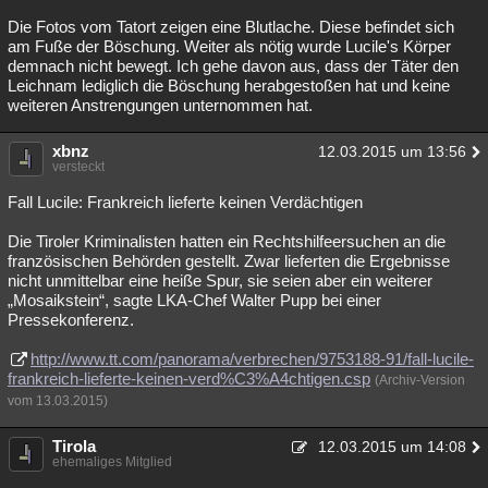
Die Fotos vom Tatort zeigen eine Blutlache. Diese befindet sich
am Fuße der Böschung. Weiter als nötig wurde Lucile's Körper
demnach nicht bewegt. Ich gehe davon aus, dass der Täter den
Leichnam lediglich die Böschung herabgestoßen hat und keine
weiteren Anstrengungen unternommen hat.
xbnz
12.03.2015 um 13:56
versteckt
Fall Lucile: Frankreich lieferte keinen Verdächtigen
Die Tiroler Kriminalisten hatten ein Rechtshilfeersuchen an die
französischen Behörden gestellt. Zwar lieferten die Ergebnisse
nicht unmittelbar eine heiße Spur, sie seien aber ein weiterer
„Mosaikstein“, sagte LKA-Chef Walter Pupp bei einer
Pressekonferenz.
http://www.tt.com/panorama/verbrechen/9753188-91/fall-lucile-
frankreich-lieferte-keinen-verd%C3%A4chtigen.csp
(Archiv-Version
vom 13.03.2015)
Tirola
12.03.2015 um 14:08
ehemaliges Mitglied