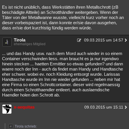
Es ist nicht unüblich, dass Werkstätten ihren Metallschrott (zB
beschädigte Altteile) an Schrotthändler weitergeben. Wenn der
Täter von der Metallwanne wusste, vielleicht kurz vorher noch an
dieser vorbeispaziert ist, dann konnte er/sie davon ausgehen,
dass er/sie dort kurzfristig fündig werden würde.
Tirola
09.03.2015 um 14:57
ehemaliges Mitglied
... und das Handy usw. nach dem Mord auch wieder in so einem
Container verschwinden liess. man braucht es ja nur irgendwo
hinein stecken ... haetten Ermittler so etwas gefunden? und dann
waere noch der Inn - auch da findet man Handy und Handtasche
eher schwer. wobei ev. noch Kleidung entsorgt wurde. Larissas
Handtasche wurde im Inn nie wieder gefunden ... neben mir hat
eine Firma so einen Schrottcontainer. dieser wird regelmaessig
durch einen Schrotthaendler entleert. auch auslaendische
Haendler holen den Schrott ab.
x-aequitas
09.03.2015 um 15:11
Tirola schrieb: