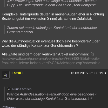
„Die Ermittlungen sind noch lange nicht beendet“, betonte
Pupp. Die Hintergründe in dem Fall seien „sehr komplex“.
Komplexe Hintergründe deuten in meinen Augen eher in Richtung
Beziehungstat (im weitesten Sinne) als auf eine Zufallstat.
Zudem sei man in ständigem Kontakt mit der Innsbrucker
Gerichtsmedizin.
War die Auffindesituation eventuell doch eine besondere? Oder
wozu der ständige Kontakt zur Gerichtsmedizin?
Alle Zitate sind dem oben verlinkten Artikel entnommen:
http://www.tt.com/panorama/verbrechen/9753188-91/fall-lucile-
frankreich-lieferte-keinen-verd%C3%A4chtigen.csp?tab=article
Lars01
13.03.2015 um 00:19
Ruuna schrieb:
War die Auffindesituation eventuell doch eine besondere?
Oder wozu der ständige Kontakt zur Gerichtsmedizin?
@Ruuna