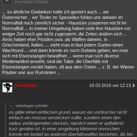
ehemaliges Mitglied
... so ähnliche Gedanken hatte ich gestern auch ... wir
Österreicher .. wir Tiroler im Speziellen fühlen uns daheim im
Normalfall noch ziemlich sicher - Haustüre zusperren reicht im
Normallfall ... in meiner Umgebung haben viele ihre Haustüre vor
einiger Zeit noch gar nicht zugesperrt, die Zeiten ändern sich ...
Amis haben eher Pistolen usw. als Waffen daheim. in
Griechenland, Italien, ... sieht man in fast jedem Garten einen
Wachhund ... und dann könnte es noch Gebiete geben, wo man
sich mit Eisenstangen bewaffnet ... wenn man sich diverse
Medienartikel ansieht, sind die Täter, die Überfälle mit
Eisenstangen verübt haben, oft aus dem Osten ... z. B. der Wiener
Räuber war aus Rumänien ...
x-aequitas
10.03.2015 um 12:13
vielefragen schrieb:
es gäbe einen einfachen grund, warum ein verbrecher nicht
einfach ein messer einstecken sollte, sondern einen den
radius verlängernden stecken, nämlich wenn er auffallend
kurz geraten ist. in einer umgebung kleinerer menschen
könnte ein bedarf an anderen überfallswaffen bestehen, als bei