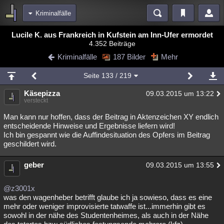
Kriminalfälle
Bereiche
Lucile K. aus Frankreich in Kufstein am Inn-Ufer ermordet
4.352 Beiträge
Echtzeit
Diskussionen
Blogs
Videos
Statistiken
Kriminalfälle
187 Bilder
Mehr
Chat
Wiki
Neuigkeiten
2
Seite
133
/ 219
meine Rubriken
Käsepizza
09.03.2015 um 13:22
Menschen
Wissenschaft
Politik
Mystery
Kriminalfälle
versteckt
Spiritualität
Verschwörungen
Technologie
Ufologie
Man kann nur hoffen, dass der Beitrag in Aktenzeichen XY endlich
entscheidende Hinweise und Ergebnisse liefern wird!
Ich bin gespannt wie die Auffindesituation des Opfers im Beitrag
Natur
Umfragen
Unterhaltung
geschildert wird.
weitere Rubriken
geber
Philosophie
Träume
Orte
Esoterik
09.03.2015 um 13:55
Literatur
Astronomie
Helpdesk
Gruppen
Gaming
Filme
@z3001x
was den wagenheber betrifft glaube ich ja sowieso, dass es eine
Musik
Clash
Verbesserungen
Allmystery
English
mehr oder weniger improvisierte tatwaffe ist...immerhin gibt es
sowohl in der nähe des Studentenheimes, als auch in der Nähe
Übersichten