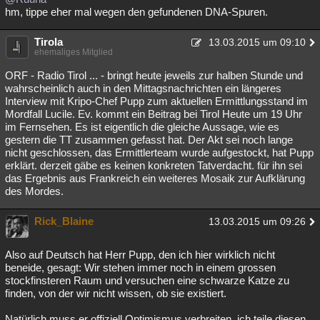
hm, tippe eher mal wegen den gefundenen DNA-Spuren.
Tirola
13.03.2015 um 09:10
ehemaliges Mitglied
ORF - Radio Tirol ... - bringt heute jeweils zur halben Stunde und
wahrscheinlich auch in den Mittagsnachrichten ein längeres
Interview mit Kripo-Chef Pupp zum aktuellen Ermittlungsstand im
Mordfall Lucile. Ev. kommt ein Beitrag bei Tirol Heute um 19 Uhr
im Fernsehen. Es ist eigentlich die gleiche Aussage, wie es
gestern die TT zusammen gefasst hat. Der Akt sei noch lange
nicht geschlossen, das Ermittlerteam wurde aufgestockt, hat Pupp
erklärt. derzeit gäbe es keinen konkreten Tatverdacht. für ihn sei
das Ergebnis aus Frankreich ein weiteres Mosaik zur Aufklärung
des Mordes.
Rick_Blaine
13.03.2015 um 09:26
Also auf Deutsch hat Herr Pupp, den ich hier wirklich nicht
beneide, gesagt: Wir stehen immer noch in einem grossen
stockfinsteren Raum und versuchen eine schwarze Katze zu
finden, von der wir nicht wissen, ob sie existiert.
Natürlich muss er offiziell Optimismus verbreiten, ich teile diesen