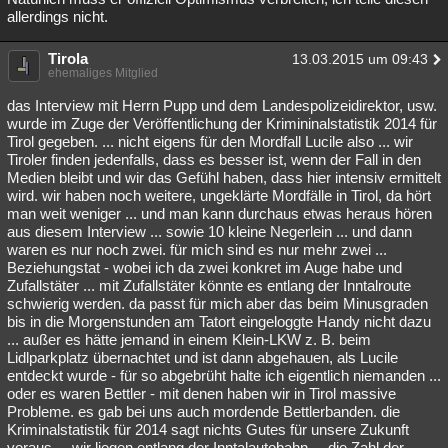
allerdings nicht.
Tirola
13.03.2015 um 09:43
ehemaliges Mitglied
das Interview mit Herrn Pupp und dem Landespolizeidirektor, usw.
wurde im Zuge der Veröffentlichung der Krimininalstatistik 2014 für
Tirol gegeben. ... nicht eigens für den Mordfall Lucile also ... wir
Tiroler finden jedenfalls, dass es besser ist, wenn der Fall in den
Medien bleibt und wir das Gefühl haben, dass hier intensiv ermittelt
wird. wir haben noch weitere, ungeklärte Mordfälle in Tirol, da hört
man weit weniger ... und man kann durchaus etwas heraus hören
aus diesem Interview ... sowie 10 kleine Negerlein ... und dann
waren es nur noch zwei. für mich sind es nur mehr zwei ...
Beziehungstat - wobei ich da zwei konkret im Auge habe und
Zufallstäter ... mit Zufallstäter könnte es entlang der Inntalroute
schwierig werden. da passt für mich aber das beim Minusgraden
bis in die Morgenstunden am Tatort eingeloggte Handy nicht dazu
... außer es hätte jemand in einem Klein-LKW z. B. beim
Lidlparkplatz übernachtet und ist dann abgehauen, als Lucile
entdeckt wurde - für so abgebrüht halte ich eigentlich niemanden ...
oder es waren Bettler - mit denen haben wir in Tirol massive
Probleme. es gab bei uns auch mordende Bettlerbanden. die
Kriminalstatistik für 2014 sagt nichts Gutes für unsere Zukunft
voraus ... wir liegen entlang der Inntalautobahn ... die Zahl der