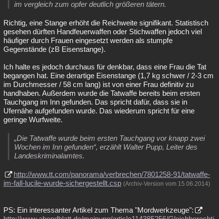
im vergleich zum opfer deutlich größeren tätern.
Richtig, eine Stange erhöht die Reichweite signifikant. Statistisch
gesehen dürften Handfeuerwaffen oder Stichwaffen jedoch viel
häufiger durch Frauen eingesetzt werden als stumpfe
Gegenstände (zB Eisenstange).
Ich halte es jedoch durchaus für denkbar, dass eine Frau die Tat
begangen hat. Eine derartige Eisenstange (1,7 kg schwer / 2-3 cm
im Durchmesser / 58 cm lang) ist von einer Frau definitiv zu
handhaben. Außerdem wurde die Tatwaffe bereits beim ersten
Tauchgang im Inn gefunden. Das spricht dafür, dass sie in
Ufernähe aufgefunden wurde. Das wiederum spricht für eine
geringe Wurfweite.
„Die Tatwaffe wurde beim ersten Tauchgang vor knapp zwei
Wochen im Inn gefunden“, erzählt Walter Pupp, Leiter des
Landeskriminalamtes.
http://www.tt.com/panorama/verbrechen/7801258-91/tatwaffe-
im-fall-lucile-wurde-sichergestellt.csp
(Archiv-Version vom 15.06.2014)
PS: Ein interessanter Artikel zum Thema "Mordwerkzeuge":
http://www.abendblatt.de/meinung/article114385256/Gleichberechti