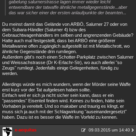
gabelung salurnerstrasse lagen immer wieder leicht
entwendbare der tatwaffe ähnliche metallgegenstände...aber
das war sicher einer der ersten anlaufpunkte der beamten...
Du meinst damit das Gelände von ARBÖ, Salurner 27 oder von
dem Subara-Händler (Salurner 4) bzw des
Gebrauchtwagenhändlers im selben und angrenzenden Gebäude?
Hatte auch mal festgestellt, dass bei ARBÖ eine größerer
Metallwanne offen zugänglich aufgestellt ist mit Metallschrott, wo
ähnliche Gegenstände drin rumliegen.
Außerdem gibt's noch einen Schotter-Parkplatz zwischen Salurner
und Weissachstrasse (Dr K-Erlachr-Str), wo auch allerlei "so
Zeugs" rumliegt. Jedenfalls einige Gelegenheiten, fündig zu
werden.
Allerdings würde es mich wundern, wenn der Mörder seine Waffe
erst kurz vor der Tat aufgelesen haben sollte.
Einfach weil er sich ja nicht sicher sein kann, dass er ein
"passendes" Eisenteil finden wird. Keines zu finden, hätte sein
Vorhaben ja vereitelt. Und so makaber und traurig es klingt, er
muss sich ja auch mit der Schlagwirkung "auseinandergesetzt"
haben. Dazu ist es besser die Waffe im Vorfeld zu kennen.
x-aequitas
09.03.2015 um 14:40