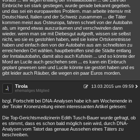
Einbrüche sei stark gestiegen, wurde gerade bekannt gegeben.
und das sei ein europaweites Problem. man arbeite intensiv mit
Deutschland, Italien und der Schweiz zusammen ... die Täter
kommen meist aus Osteuropa, fahren schnell von der Autobahn
ab, um irgend etwas auszuräumen und verschwinden dann
wieder. wenn man sie mit Diebesgut aufgreift, wissen sie selbst
nicht, wo sie es gestohlen haben, weil sie keine Ortskenntnisse
haben und einfach den von der Autobahn aus am schnellsten zu
erreichenden Ort wählen. hauptbetroffen sind die Städte entlang
der Inntalautobahn, damit also auch Kufstein ... und so könnte der
Mord an Lucile auch geschehen sein ... es kann ein Einbruch
geplant gewesen sein und Lucile könnte sie gestört haben und es
gibt leider auch Räuber, die wegen ein paar Euros morden.
Tirola
13.03.2015 um 09:59
ehemaliges Mitglied
bzgl. Fortschritt bei DNA-Analysen habe ich am Wochenende in
der Tiroler Kronenzeitung einen interessanten Artikel gelesen:
Die Top-Gerichtsmedizinerin Edith Tusch-Bauer wurde gefragt, ob
es stimmt, dass es schon bald möglich sein wird, durch DNA-
Analysen vom Tatort das genaue Aussehen eines Täters zu
beschreiben.