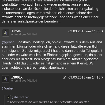
des tatortes bzw südliches festungsende mehrere (kfz)-
werkstätten, wo auch hin und wieder material aussen liegt.
Besucht
Teilgenommen
Alle
Neue
Geschlossen
insbesondere an der rückseite der örtlichkeiten an der gabelung
salurnerstrasse lagen immer wieder leicht entwendbare der
Lesenswert
Schlüsselwörter
tatwaffe ähnliche metallgegenstände...aber das war sicher einer
der ersten anlaufpunkte der beamten...
Tirola
09.03.2015 um 14:05
ehemaliges Mitglied
@geber
... deshalb überlege ich, ob die Tatwaffe aus dem Ausland
stammen könnte. oder ob sich jemand diese Tatwaffe eigentlich
zum eigenen Schutz mitgebracht hat und dann erst die Tat geplant
hat. oder es wäre wirklich ein Einbruch geplant gewesen, da passt
aber das bis in die frühen Morgenstunden am Tatort eingeloggte
Handy nicht dazu ... oder es hat jemand in einem Klein-LKW
übernachtet und ist rechtzeitig abgehauen.
z3001x
09.03.2015 um 14:15
ehemaliges Mitglied
@geber
geber schrieb:
insbesondere an der rückseite der örtlichkeiten an der