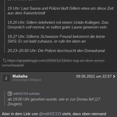
19 Uhr: Laut Sauna und Polizei läuft Gillern etwa um diese Zeit
aus dem Kaiserbründl
19.20 Uhr: Gillern telefoniert mit einem Unido-Kollegen. Das
Gespräch soll normal, er selbst guter Laune gewesen sein
19.27 Uhr: Gillerns Schweizer Freund bekommt die letzte
SMS: Er sei bald zuhause, er rufe ihn dann an
20.23–20.50 Uhr: Die Polizei durchsucht den Donaukanal
https://geppbloggt.com/2008/11/19/der-tag-an-dem-aeryn-
verschwand/
Mailaika
09.05.2021 um 22:57
ehemaliges Mitglied
mitH2CO3 schrieb:
ab 19:00 Uhr gesehen wurde, wie er zur Donau lief (17
Zeugen).
Aber in dem Link von
@mitH2CO3
steht, dass eben niemand