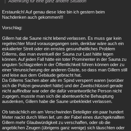
Ablenkung für eine ganz andere Situation
Erstaunlich! Auf genau diese Idee bin ich gestern beim
Nachdenken auch gekommen!!!
Vorschlag:
Gillern hat die Saune nicht lebend verlassen. Es muss gar kein
regelrechter Mord vorausgegangen sein, denkbar wäre auch ein
eskalierter Streit oder ein ernstes gesundheitliches Problem
Gillerns, das man eventuell der Sauna zur Last hätte legen
können. Auf jeden Fall hätte ein toter Prominenter in der Sauna zu
unguten Schlagzeilen in der Öffentlichkeit führen können oder zu
einer Verunsicherung der anderen Gäste, so dass man Gillern still
und leise aus dem Gebäude gebracht hat.
Da Gillerns Sachen aber alle im Spind versperrt waren (worüber
sich die Polizei gewundert hätte) und der Zweitschlüssel gerade
nicht auffindbar war oder die dafür verantwortliche Person nicht
zugegen, musste man sich die abenteuerliche Behauptung
ausdenken, Gillern habe die Saune unbekleidet verlassen.
Ob tatsächlich ein am Verschwinden Beteiligter ein paar hundert
Meter nackt durch Wien lief, um der Fabel eines durchgeknallten
Gillern mehr Glaubwürdigkeit zu verschaffen, oder ob die
angeblichen Zeugen (übrigens ganz wenige) sich täuschten oder