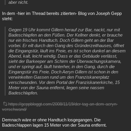
aber nicht.
In dem -hier im Thread bereits zitierten- Blog von Joseph Gepp
steht:
Gegen 19 Uhr kommt Gillern herauf zur Bar, nackt, nur mit
Badeschlapfen an den Füßen. Der Kellner denkt, er brauche
nur ein frisches Handtuch. Doch Gillern geht an der Bar
vorbei. Er eilt durch den Gang des Gründerzeithauses, öffnet
die Eingangstür, läuft ins Freie, es ist schon dunkel an diesem
Abend, kalt, leicht windig. Dass er das Gebäude verlässt,
sieht der Barkeeper am Schirm der Überwachungskamera,
und er springt auf, läuft hinterher, in den Gang, durch die
Eingangstür ins Freie. Doch Aeryn Gillern ist schon in den
verwinkelten Gassen rund um den Franziskanerplatz
verschwunden. Vor dem Portal der Franziskanerkirche, 15
Meter von der Sauna entfernt, liegen seine nassen
Badeschlapfen.
https://geppbloggt.com/2008/11/19/der-tag-an-dem-aeryn-
verschwand/
Demnach wäre er ohne Handtuch losgegangen. Die
Badeschlappen lagen 15 Meter von der Sauna entfernt.