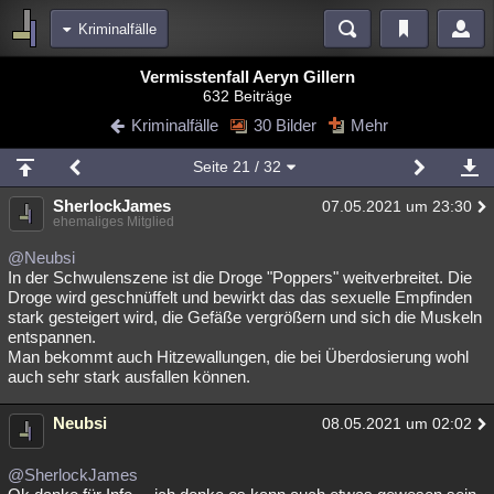
Kriminalfälle
Bereiche
Vermisstenfall Aeryn Gillern
632 Beiträge
Echtzeit
Diskussionen
Blogs
Videos
Statistiken
Kriminalfälle
30 Bilder
Mehr
Chat
Wiki
Neuigkeiten
2
Seite
21
/ 32
meine Rubriken
SherlockJames
07.05.2021 um 23:30
Menschen
Wissenschaft
Politik
Mystery
Kriminalfälle
ehemaliges Mitglied
Spiritualität
Verschwörungen
Technologie
Ufologie
@Neubsi
In der Schwulenszene ist die Droge "Poppers" weitverbreitet. Die
Droge wird geschnüffelt und bewirkt das das sexuelle Empfinden
Natur
Umfragen
Unterhaltung
stark gesteigert wird, die Gefäße vergrößern und sich die Muskeln
weitere Rubriken
entspannen.
Man bekommt auch Hitzewallungen, die bei Überdosierung wohl
Philosophie
Träume
Orte
Esoterik
Literatur
auch sehr stark ausfallen können.
Astronomie
Helpdesk
Gruppen
Gaming
Filme
Neubsi
08.05.2021 um 02:02
Musik
Clash
Verbesserungen
Allmystery
English
@SherlockJames
Übersichten