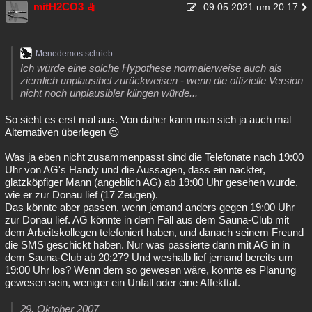
mitH2CO3
09.05.2021 um 20:17
Menedemos schrieb:
Ich würde eine solche Hypothese normalerweise auch als
ziemlich unplausibel zurückweisen - wenn die offizielle Version
nicht noch unplausibler klingen würde...
So sieht es erst mal aus. Von daher kann man sich ja auch mal
Alternativen überlegen 😉
Was ja eben nicht zusammenpasst sind die Telefonate nach 19:00
Uhr von AG's Handy und die Aussagen, dass ein nackter,
glatzköpfiger Mann (angeblich AG) ab 19:00 Uhr gesehen wurde,
wie er zur Donau lief (17 Zeugen).
Das könnte aber passen, wenn jemand anders gegen 19:00 Uhr
zur Donau lief. AG könnte in dem Fall aus dem Sauna-Club mit
dem Arbeitskollegen telefoniert haben, und danach seinem Freund
die SMS geschickt haben. Nur was passierte dann mit AG in in
dem Sauna-Club ab 20:27? Und weshalb lief jemand bereits um
19:00 Uhr los? Wenn dem so gewesen wäre, könnte es Planung
gewesen sein, weniger ein Unfall oder eine Affekttat.
29. Oktober 2007