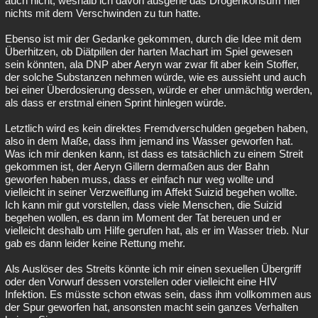
auch nicht, weshalb ich davon ausgehe das Drogenkonsum hier
nichts mit dem Verschwinden zu tun hatte.
Ebenso ist mir der Gedanke gekommen, durch die Idee mit dem
Überhitzen, ob Diätpillen der harten Machart im Spiel gewesen
sein könnten, ala DNP aber Aeryn war zwar fit aber kein Stoffer,
der solche Substanzen nehmen würde, wie es aussieht und auch
bei einer Überdosierung dessen, würde er eher unmächtig werden,
als dass er erstmal einen Sprint hinlegen würde.
Letztlich wird es kein direktes Fremdverschulden gegeben haben,
also in dem Maße, dass ihm jemand ins Wasser geworfen hat.
Was ich mir denken kann, ist dass es tatsächlich zu einem Streit
gekommen ist, der Aeryn Gillern dermaßen aus der Bahn
geworfen haben muss, dass er einfach nur weg wollte und
vielleicht in seiner Verzweiflung im Affekt Suizid begehen wollte.
Ich kann mir gut vorstellen, dass viele Menschen, die Suizid
begehen wollen, es dann im Moment der Tat bereuen und er
vielleicht deshalb um Hilfe gerufen hat, als er im Wasser trieb. Nur
gab es dann leider keine Rettung mehr.
Als Auslöser des Streits könnte ich mir einen sexuellen Übergriff
oder den Vorwurf dessen vorstellen oder vielleicht eine HIV
Infektion. Es müsste schon etwas sein, dass ihm vollkommen aus
der Spur geworfen hat, ansonsten macht sein ganzes Verhalten