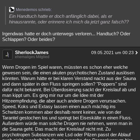
Menedemos schrieb:
Ein Handtuch hatte er doch anfänglich dabei, als er
hinausrannte, oder erinnere ich mich da jetzt ganz falsch??
Irgendwas hatte er doch unterwegs verloren... Handtuch? Oder
Schlappen? Oder beides?
SherlockJames
09.05.2021 um 00:23
ehemaliges Mitglied
Wenn Drogen im Spiel waren, müssten es schon eher welche
gewesen sein, die einen akuten psychotischen Zustand auslösen
könnten. Warum hätte er bei klaren Verstand nackt aus der Sauna
und dann später in den Fluss springen sollen? "Poppers" sind
dafür nicht bekannt. Bei Überdosierung sackt der Kreislauf ab und
man kippt um. Es ging mir nur um die Idee mit der
Hitzeempfindung, die aber auch andere Drogen verursachen.
Speed, Koks und Extasy lassen einen auch mächtig ins
Schwitzen kommen aber deshalb rennt keiner, wie von der
Tarantel gestochen los und springt bei Eiseskälte in einen Fluss.
Außerdem würde man solche Drogen nie nehmen, wenn man in
die Sauna geht. Das macht der Kreislauf nicht mit. Zu
psychotropen Substanzen wie Lsd oder Pilzen passt der Ablauf