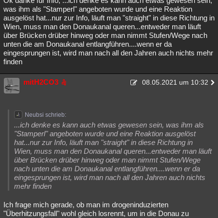
Ok danke für Info, ...ich denke es kann auch etwas gewesen sein,
was ihm als "Stamperl" angeboten wurde und eine Reaktion
Besucht
Teilgenommen
Alle
Neue
Geschlossen
ausgelöst hat...nur zur Info, läuft man "straight" in diese Richtung in
Wien, muss man den Donaukanal queren...entweder man läuft
Lesenswert
Schlüsselwörter
über Brücken drüber hinweg oder man nimmt Stufen/Wege nach
unten die am Donaukanal entlangführen....wenn er da
eingesprungen ist, wird man nach all den Jahren auch nichts mehr
finden
mitH2CO3
08.05.2021 um 10:32
Neubsi schrieb:
...ich denke es kann auch etwas gewesen sein, was ihm als
"Stamperl" angeboten wurde und eine Reaktion ausgelöst
hat...nur zur Info, läuft man "straight" in diese Richtung in
Wien, muss man den Donaukanal queren...entweder man läuft
über Brücken drüber hinweg oder man nimmt Stufen/Wege
nach unten die am Donaukanal entlangführen....wenn er da
eingesprungen ist, wird man nach all den Jahren auch nichts
mehr finden
Ich frage mich gerade, ob man im drogeninduzierten
"Überhitzungsfall" wohl gleich losrennt, um in die Donau zu