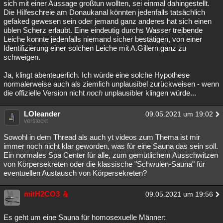
sich mit einer Aussage großtun wollten, sei einmal dahingestellt.
Die Hilfeschreie am Donaukanal könnten jedenfalls tatsächlich
gefaked gewesen sein oder jemand ganz anderes hat sich einen
üblen Scherz erlaubt. Eine eindeutig durchs Wasser treibende
Leiche konnte jedenfalls niemand sicher bestätigen, von einer
Identifizierung einer solchen Leiche mit A.Gillern ganz zu
schweigen.
Ja, klingt abenteuerlich. Ich würde eine solche Hypothese
normalerweise auch als ziemlich unplausibel zurückweisen - wenn
die offizielle Version nicht
noch
unplausibler klingen würde...
LOleander
09.05.2021 um 19:02
versteckt
Sowohl in dem Thread als auch yt videos zum Thema ist mir
immer noch nicht klar geworden, was für eine Sauna das sein soll.
Ein normales Spa Center für alle, zum gemütlichem Ausschwitzen
von Körpersekreten oder die klassische "Schwulen-Sauna" für
eventuellen Austausch von Körpersekreten?
mitH2CO3
09.05.2021 um 19:56
Es geht um eine Sauna für homosexuelle Männer: