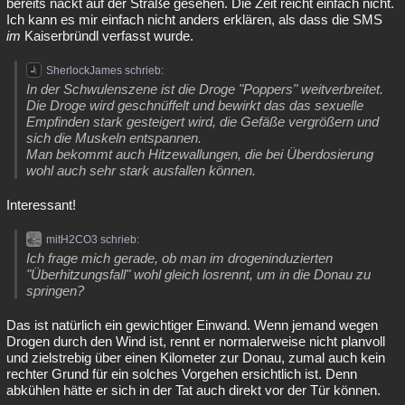
bereits nackt auf der Straße gesehen. Die Zeit reicht einfach nicht.
Ich kann es mir einfach nicht anders erklären, als dass die SMS
im
Kaiserbründl verfasst wurde.
SherlockJames schrieb:
In der Schwulenszene ist die Droge "Poppers" weitverbreitet.
Die Droge wird geschnüffelt und bewirkt das das sexuelle
Empfinden stark gesteigert wird, die Gefäße vergrößern und
sich die Muskeln entspannen.
Man bekommt auch Hitzewallungen, die bei Überdosierung
wohl auch sehr stark ausfallen können.
Interessant!
mitH2CO3 schrieb:
Ich frage mich gerade, ob man im drogeninduzierten
"Überhitzungsfall" wohl gleich losrennt, um in die Donau zu
springen?
Das ist natürlich ein gewichtiger Einwand. Wenn jemand wegen
Drogen durch den Wind ist, rennt er normalerweise nicht planvoll
und zielstrebig über einen Kilometer zur Donau, zumal auch kein
rechter Grund für ein solches Vorgehen ersichtlich ist. Denn
abkühlen hätte er sich in der Tat auch direkt vor der Tür können.