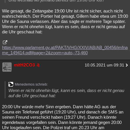
Wie gesagt, die Zeitangabe 19:00 Uhr ist nicht sicher, auch nicht
wahrscheinlich. Der Portier hat gesagt, Gillern habe etwa um 19:00
Uhr die Sauna verlassen. Aber das sagte er mehrere Tage später.
Wenn er nicht ohnehin lügt, kann es sein, dass er nicht genau auf
die Uhr geschaut hat:
https://www.parlament.gv.at/PAKT/VHG/XXIV/AB/AB_00456/imfna
me_149414.pdf#page=2&zoom=auto,-73,460
mitH2CO3
10.05.2021 um 09:31
Menedemos schrieb:
Wenn er nicht ohnehin lügt, kann es sein, dass er nicht genau
auf die Uhr geschaut hat:
20:00 Uhr würde mehr Sinn ergeben. Dann hätte AG aus der
Sauna ein Telefonat geführt (19:20 Uhr), und danach die SMS an
seinen Freund verschickt haben (19:27 Uhr). Danach könnte
irgendetwas vorgefallen sein. Dann könnte jemand gegen 20:00
Uhr losgelaufen sein. Die Polizei traf um 20.23 Uhr am