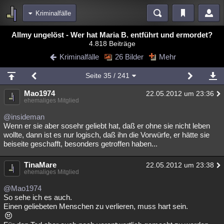
Kriminalfälle
Bereiche
Allmy ungelöst - Wer hat Maria B. entführt und ermordet?
4.818 Beiträge
Echtzeit
Diskussionen
Blogs
Videos
Statistiken
Kriminalfälle
26 Bilder
Mehr
Chat
Wiki
Neuigkeiten
Seite
35
/ 241
meine Rubriken
Mao1974
22.05.2012 um 23:36
Menschen
Wissenschaft
Politik
Mystery
Kriminalfälle
ehemaliges Mitglied
Spiritualität
Verschwörungen
Technologie
Ufologie
@insideman
Wenn er sie aber sosehr geliebt hat, daß er ohne sie nicht leben
wollte, dann ist es nur logisch, daß ihn die Vorwürfe, er hätte sie
Natur
Umfragen
Unterhaltung
beiseite geschafft, besonders getroffen haben...
weitere Rubriken
TinaMare
Philosophie
Träume
Orte
Esoterik
22.05.2012 um 23:38
Literatur
ehemaliges Mitglied
Astronomie
Helpdesk
Gruppen
Gaming
Filme
@Mao1974
So sehe ich es auch.
Musik
Clash
Verbesserungen
Allmystery
English
Einen geliebeten Menschen zu verlieren, muss hart sein.
Übersichten