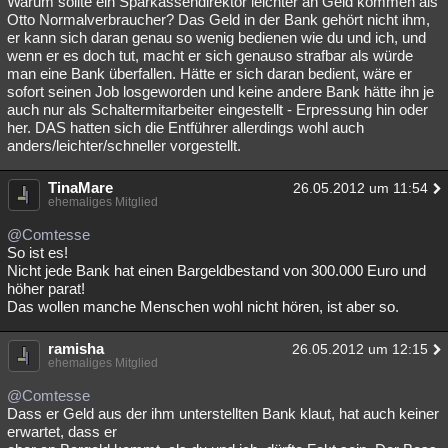
Warum sollte ein Sparkassendirektor leichter an Geld kommen als
Otto Normalverbraucher? Das Geld in der Bank gehört nicht ihm,
er kann sich daran genau so wenig bedienen wie du und ich, und
wenn er es doch tut, macht er sich genauso strafbar als würde
man eine Bank überfallen. Hätte er sich daran bedient, wäre er
sofort seinen Job losgeworden und keine andere Bank hätte ihn je
auch nur als Schaltermitarbeiter eingestellt - Erpressung hin oder
her. DAS hatten sich die Entführer allerdings wohl auch
anders/leichter/schneller vorgestellt.
TinaMare
26.05.2012 um 11:54
ehemaliges Mitglied
@Comtesse
So ist es!
Nicht jede Bank hat einen Bargeldbestand von 300.000 Euro und
höher parat!
Das wollen manche Menschen wohl nicht hören, ist aber so.
ramisha
26.05.2012 um 12:15
ehemaliges Mitglied
@Comtesse
Dass er Geld aus der ihm unterstellten Bank klaut, hat auch keiner
erwartet, dass er