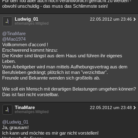
Für den Tod aber auch noch verantwortlich gemacht zu werden -
obwohl unschuldig - das muss das Schlimmste sein!
Besucht
Teilgenommen
Alle
Neue
Geschlossen
Lesenswert
Ludwig_01
Schlüsselwörter
22.05.2012 um 23:46
ehemaliges Mitglied
@TinaMare
@Mao1974
Vollkommen d'accord !
Erschwerend kommt hinzu:
Die Kinder sind längst aus dem Haus und führen ihr eigenes
Leben.
Vom Arbeitgeber wird man mittels Aufhebungsvertrag aus dem
Berufsleben gedrängt; plötzlich ist man "verzichtbar".
Freunde und Bekannte wenden sich großteils ab.
Wie soll ein Mensch mit derartigen Belastungen umgehen können?
Das ist fast nicht vorstellbar.
TinaMare
22.05.2012 um 23:48
ehemaliges Mitglied
@Ludwig_01
Ja, grausam!
Ich kann und möchte es mir gar nicht vorstellen!