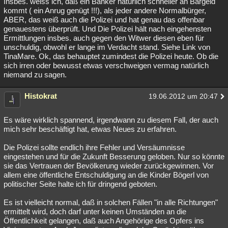
Insbes. weiss ich, daß ein Banker natürlich schneller an Bargeld
kommt ( ein Anrug genügt !!!), als jeder andere Normalbürger,
ABER, das weiß auch die Polizei und hat genau das offenbar
genauestens überprüft. Und Die Polizei hält nach eingehensten
Ermittlungen insbes. auch gegen den Witwer diesen eben für
unschuldig, obwohl er lange im Verdacht stand. Siehe Link von
TinaMare. Ok, das behauptet zumindest die Polizei heute. Ob die
sich irren oder bewusst etwas verschweigen vermag natürlich
niemand zu sagen.
Histokrat
19.06.2012 um 20:47
Es wäre wirklich spannend, irgendwann zu diesem Fall, der auch
mich sehr beschäftigt hat, etwas Neues zu erfahren.
Die Polizei sollte endlich ihre Fehler und Versäumnisse
eingestehen und für die Zukunft Besserung geloben. Nur so könnte
sie das Vertrauen der Bevölkerung wieder zurückgewinnen. Vor
allem eine öffentliche Entschuldigung an die Kinder Bögerl von
politischer Seite halte ich für dringend geboten.
Es ist vielleicht normal, daß in solchen Fällen "in alle Richtungen"
ermittelt wird, doch darf unter keinen Umständen an die
Öffentlichkeit gelangen, daß auch Angehörige des Opfers ins