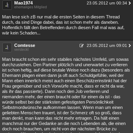
Mao1974
23.05.2012 um 00:34
ehemaliges Mitglied
Man lese sich zB nur mal die ersten Seiten in diesem Thread
durch, da sind Dinge dabei, das ist schon mehr als daneben.
Hoffentlich fällt den Betreffenden durch diesen Fall mal was auf,
wär kein Schaden...
Comtesse
23.05.2012 um 09:01
versteckt
Man braucht schon ein sehr stabiles nächstes Umfeld, um sowas
durchzustehen. Den Partner plötzlich und unerwartet zu verlieren
ist schon heftig, auf diese brutale Weise noch dazu (besonders als
Ehemann plagen einen dann ja oft auch Schuldgefühle, weil der
Mann eben innerlich meist auch einen Beschützerinstinkt hat der
Frau gegenüber und sich Vorwürfe macht, dass er nicht da war,
als ihr das passierte). Dann noch den Job verlieren und
niemanden mehr, der einen braucht oder für einen da ist - das
würde selbst bei der stärksten gefestigsten Persönlichkeit
Selbstmordwünsche aufkommen lassen. Wenn man um einen
geliebten Menschen trauert, ist der Schmerz oft so groß, dass
man denkt, man kann das nicht mehr ertragen. Da hält einen
manchmal nur der Gedanke an die noch Lebenden ab, die einen
doch noch brauchen, um nicht von der nächsten Brücke zu