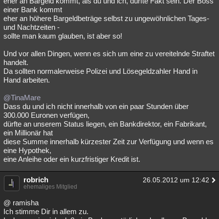
eher an Bargeld kommt, als du und ich, dürfte Fakt sein. Der Boss
einer Bank kommt
eher an höhere Bargeldbeträge selbst zu ungewöhnlichen Tages-
und Nachtzeiten -
sollte man kaum glauben, ist aber so!
Und vor allen Dingen, wenn es sich um eine zu vereitelnde Straftet
handelt.
Da sollten normalerweise Polizei und Lösegeldzahler Hand in
Hand arbeiten.
@TinaMare
Dass du und ich nicht innerhalb von ein paar Stunden über
300.000 Euronen verfügen,
dürfte an unserem Status liegen, ein Bankdirektor, ein Fabrikant,
ein Millionär hat
diese Summe innerhalb kürzester Zeit zur Verfügung und wenn es
eine Hypothek,
eine Anleihe oder ein kurzfristiger Kredit ist.
robrich
26.05.2012 um 12:42
ehemaliges Mitglied
@ ramisha
Ich stimme Dir in allem zu.