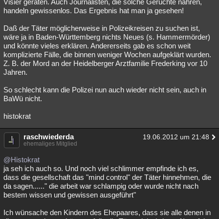
Visier geraten. Auch Journalisten, die solche Gerüchte nähren,
handeln gewissenlos. Das Ergebnis hat man ja gesehen!
Daß der Täter möglicherweise in Polizeikreisen zu suchen ist,
wäre ja in Baden-Württemberg nichts Neues (s. Hammermörder)
und könnte vieles erklären. Andererseits gab es schon weit
komplizierte Fälle, die binnen weniger Wochen aufgeklärt wurden.
Z. B. der Mord an der Heidelberger Arztfamilie Frederking vor 10
Jahren.
So schlecht kann die Polizei nun auch wieder nicht sein, auch in
BaWü nicht.
histokrat
raschwiederda
19.06.2012 um 21:48
ehemaliges Mitglied
@Histokrat
ja seh ich auch so. Und noch viel schlimmer empfinde ich es,
dass die gesellschaft das "mind control" der Täter hinnehmen, die
da sagen......" die arbeit war schlampig oder wurde nicht nach
bestem wissen und gewissen ausgeführt"
Ich wünsache den Kindern des Ehepaares, dass sie alle denen in