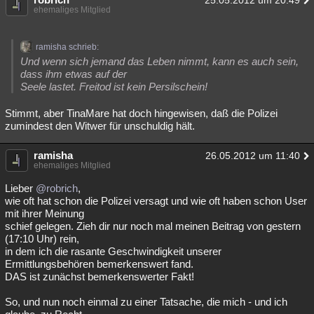
25.05.2012 um 20:49
ehemaliges Mitglied
ramisha schrieb:
Und wenn sich jemand das Leben nimmt, kann es auch sein,
dass ihm etwas auf der
Seele lastet. Freitod ist kein Persilschein!
Stimmt, aber TinaMare hat doch hingewisen, daß die Polizei
zumindest den Witwer für unschuldig hält.
ramisha
26.05.2012 um 11:40
ehemaliges Mitglied
Lieber
@robrich
,
wie oft hat schon die Polizei versagt und wie oft haben schon User
mit ihrer Meinung
schief gelegen. Zieh dir nur noch mal meinen Beitrag von gestern
(17:10 Uhr) rein,
in dem ich die rasante Geschwindigkeit unserer
Ermittlungsbehören bemerkenswert fand.
DAS ist zunächst bemerkenswerter Fakt!
So, und nun noch einmal zu einer Tatsache, die mich - und ich