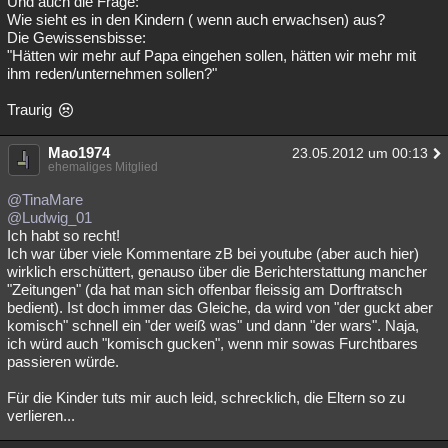
Und auch die Frage:
Wie sieht es in den Kindern ( wenn auch erwachsen) aus?
Die Gewissensbisse:
"Hätten wir mehr auf Papa eingehen sollen, hätten wir mehr mit
ihm reden/unternehmen sollen?"
Traurig
Mao1974
23.05.2012 um 00:13
ehemaliges Mitglied
@TinaMare
@Ludwig_01
Ich habt so recht!
Ich war über viele Kommentare zB bei youtube (aber auch hier)
wirklich erschüttert, genauso über die Berichterstattung mancher
"Zeitungen" (da hat man sich offenbar fleissig am Dorftratsch
bedient). Ist doch immer das Gleiche, da wird von "der guckt aber
komisch" schnell ein "der weiß was" und dann "der wars". Naja,
ich würd auch "komisch gucken", wenn mir sowas Furchtbares
passieren würde.
Für die Kinder tuts mir auch leid, schrecklich, die Eltern so zu
verlieren...