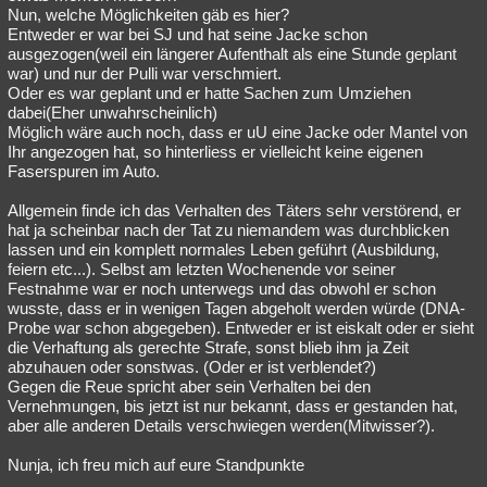
Nun, welche Möglichkeiten gäb es hier?
Entweder er war bei SJ und hat seine Jacke schon
ausgezogen(weil ein längerer Aufenthalt als eine Stunde geplant
war) und nur der Pulli war verschmiert.
Oder es war geplant und er hatte Sachen zum Umziehen
dabei(Eher unwahrscheinlich)
Möglich wäre auch noch, dass er uU eine Jacke oder Mantel von
Ihr angezogen hat, so hinterliess er vielleicht keine eigenen
Faserspuren im Auto.
Allgemein finde ich das Verhalten des Täters sehr verstörend, er
hat ja scheinbar nach der Tat zu niemandem was durchblicken
lassen und ein komplett normales Leben geführt (Ausbildung,
feiern etc...). Selbst am letzten Wochenende vor seiner
Festnahme war er noch unterwegs und das obwohl er schon
wusste, dass er in wenigen Tagen abgeholt werden würde (DNA-
Probe war schon abgegeben). Entweder er ist eiskalt oder er sieht
die Verhaftung als gerechte Strafe, sonst blieb ihm ja Zeit
abzuhauen oder sonstwas. (Oder er ist verblendet?)
Gegen die Reue spricht aber sein Verhalten bei den
Vernehmungen, bis jetzt ist nur bekannt, dass er gestanden hat,
aber alle anderen Details verschwiegen werden(Mitwisser?).
Nunja, ich freu mich auf eure Standpunkte