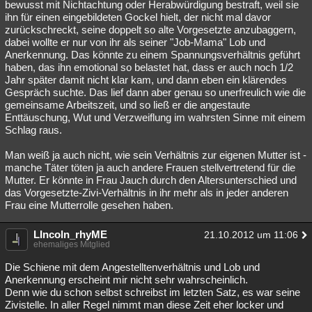
bewusst mit Nichtachtung oder Herabwürdigung bestraft, weil sie
ihn für einen eingebildeten Gockel hielt, der nicht mal davor
zurückschreckt, seine doppelt so alte Vorgesetzte anzubaggern,
dabei wollte er nur von ihr als seiner "Job-Mama" Lob und
Anerkennung. Das könnte zu einem Spannungsverhältnis geführt
haben, das ihn emotional so belastet hat, dass er auch noch 1/2
Jahr später damit nicht klar kam, und dann eben ein klärendes
Gespräch suchte. Das lief dann aber genau so unerfreulich wie die
gemeinsame Arbeitszeit, und so ließ er die angestaute
Enttäuschung, Wut und Verzweiflung im wahrsten Sinne mit einem
Schlag raus.
Man weiß ja auch nicht, wie sein Verhältnis zur eigenen Mutter ist -
manche Täter töten ja auch andere Frauen stellvertretend für die
Mutter. Er könnte in Frau Jauch durch den Altersunterschied und
das Vorgesetzte-Zivi-Verhältnis in ihr mehr als in jeder anderen
Frau eine Mutterrolle gesehen haben.
LIncoln_rhyME
21.10.2012 um 11:06
ehemaliges Mitglied
Die Schiene mit dem Angestelltenverhältnis und Lob und
Anerkennung erscheint mir nicht sehr wahrscheinlich.
Denn wie du schon selbst schreibst im letzten Satz, es war seine
Zivistelle. In aller Regel nimmt man diese Zeit eher locker und