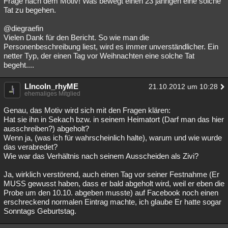
Frage nach dem Motiv! Was bewegt einen 23 jährigen eine solche
Tat zu begehen.
@diegraefin
Vielen Dank für den Bericht. So wie man die
Personenbeschreibung liest, wird es immer unverständlicher. Ein
netter Typ, der einen Tag vor Weihnachten eine solche Tat
begeht....
LIncoln_rhyME
21.10.2012 um 10:28
ehemaliges Mitglied
Genau, das Motiv wird sich mit den Fragen klären:
Hat sie ihn in Sekach bzw. in seinem Heimatort (Darf man das hier
ausschreiben?) abgeholt?
Wenn ja, (was ich für wahrscheinlich halte), warum und wie wurde
das verabredet?
Wie war das Verhältnis nach seinem Ausscheiden als Zivi?
Ja, wirklich verstörend, auch einen Tag vor seiner Festnahme (Er
MUSS gewusst haben, dass er bald abgeholt wird, weil er eben die
Probe um den 10.10. abgeben musste) auf Facebook noch einen
erschreckend normalen Eintrag machte, ich glaube Er hatte sogar
Sonntags Geburtstag.