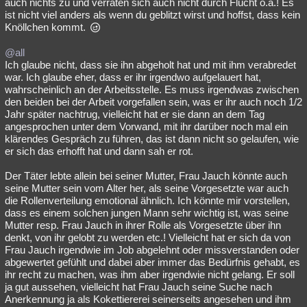
auch nichts zu und verraten sich auch nicht durch Flucht o.ä.! Es
ist nicht viel anders als wenn du geblitzt wirst und hoffst, dass kein
Knöllchen kommt.
@all
Ich glaube nicht, dass sie ihn abgeholt hat und mit ihm verabredet
war. Ich glaube eher, dass er ihr irgendwo aufgelauert hat,
wahrscheinlich an der Arbeitsstelle. Es muss irgendwas zwischen
den beiden bei der Arbeit vorgefallen sein, was er ihr auch noch 1/2
Jahr später nachtrug, vielleicht hat er sie dann an dem Tag
angesprochen unter dem Vorwand, mit ihr darüber noch mal ein
klärendes Gespräch zu führen, das ist dann nicht so gelaufen, wie
er sich das erhofft hat und dann sah er rot.
Der Täter lebte allein bei seiner Mutter, Frau Jauch könnte auch
seine Mutter sein vom Alter her, als seine Vorgesetzte war auch
die Rollenverteilung emotional ähnlich. Ich könnte mir vorstellen,
dass es einem solchen jungen Mann sehr wichtig ist, was seine
Mutter resp. Frau Jauch in ihrer Rolle als Vorgesetzte über ihn
denkt, von ihr gelobt zu werden etc.! Vielleicht hat er sich da von
Frau Jauch irgendwie im Job abgelehnt oder missverstanden oder
abgewertet gefühlt und dabei aber immer das Bedürfnis gehabt, es
ihr recht zu machen, was ihm aber irgendwie nicht gelang. Er soll
ja gut aussehen, vielleicht hat Frau Jauch seine Suche nach
Anerkennung ja als Kokettiererei seinerseits angesehen und ihm