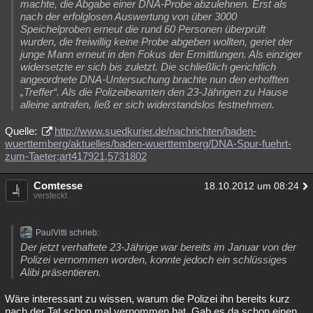
machte, die Abgabe einer DNA-Probe abzulehnen. Erst als
nach der erfolglosen Auswertung von über 3000
Speichelproben erneut die rund 60 Personen überprüft
wurden, die freiwillig keine Probe abgeben wollten, geriet der
junge Mann erneut in den Fokus der Ermittlungen. Als einziger
widersetzte er sich bis zuletzt. Die schließlich gerichtlich
angeordnete DNA-Untersuchung brachte nun den erhofften
„Treffer“. Als die Polizeibeamten den 23-Jährigen zu Hause
alleine antrafen, ließ er sich widerstandslos festnehmen.
Quelle:
http://www.suedkurier.de/nachrichten/baden-
wuerttemberg/aktuelles/baden-wuerttemberg/DNA-Spur-fuehrt-
zum-Taeter;art417921,5731802
Comtesse
18.10.2012 um 08:24
versteckt
PaulVitti schrieb:
Der jetzt verhaftete 23-Jährige war bereits im Januar von der
Polizei vernommen worden, konnte jedoch ein schlüssiges
Alibi präsentieren.
Wäre interessant zu wissen, warum die Polizei ihn bereits kurz
nach der Tat schon mal vernommen hat. Gab es da schon einen