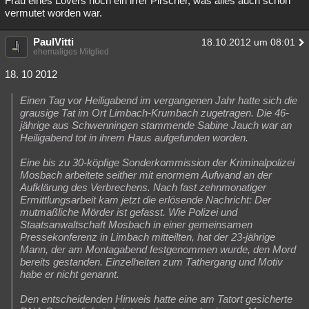
Frau eines Lovers noch ein irrer Pirscher, was alles auch schon
vermutet worden war.
Besucht
Teilgenommen
Alle
Neue
Geschlossen
PaulVitti
Lesenswert
Schlüsselwörter
18.10.2012 um 08:01
ehemaliges Mitglied
18. 10 2012
Einen Tag vor Heiligabend im vergangenen Jahr hatte sich die
grausige Tat im Ort Limbach-Krumbach zugetragen. Die 46-
jährige aus Schwenningen stammende Sabine Jauch war an
Heiligabend tot in ihrem Haus aufgefunden worden.
Eine bis zu 30-köpfige Sonderkommission der Kriminalpolizei
Mosbach arbeitete seither mit enormem Aufwand an der
Aufklärung des Verbrechens. Nach fast zehnmonatiger
Ermittlungsarbeit kam jetzt die erlösende Nachricht: Der
mutmaßliche Mörder ist gefasst. Wie Polizei und
Staatsanwaltschaft Mosbach in einer gemeinsamen
Pressekonferenz in Limbach mitteilten, hat der 23-jährige
Mann, der am Montagabend festgenommen wurde, den Mord
bereits gestanden. Einzelheiten zum Tathergang und Motiv
habe er nicht genannt.
Den entscheidenden Hinweis hatte eine am Tatort gesicherte