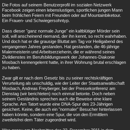
Die Fotos auf seinem Benutzerprofil im sozialen Netzwerk
Facebook zeigen einen lebenslustigen, sportlichen jungen Mann
beim fröhlichen Feiern mit Freunden oder auf Mountainbiketour.
Ein Frauen- und Schwiegersohntyp.
Dass dieser "ganz normale Junge" ein kaltblütiger Mörder sein
soll, will anscheinend niemand, der ihn kennt, so recht wahrhaben.
Und doch hat er die grausige Bluttat am Tag vor Heiligabend des
vergangenen Jahres gestanden. Hat gestanden, die 46-jährige
Malermeisterin und Arbeitserzieherin, die er während seines
Zivildienstes im Berufsbildungswerk der Johannes-Diakonie
Mosbach kennengelernt hatte, in ihrer Wohnung brutal erschlagen
zu haben.
Zwar gilt er nach dem Gesetz bis zu seiner rechtskräftigen
Verurteilung als unschuldig, wie der Leiter der Staatsanwaltschaft
Mosbach, Andreas Freyberger, bei der Pressekonferenz am
Dienstag (wir berichteten) noch einmal betonte. Doch neben
seinem Geständnis sprechen auch die Beweise eine klare
Sprache. Am Tatort wurde eine DNA-Spur des 23-Jährigen
gesichert. Keine, die auch ein "normaler" Besucher hinterlassen
haben könnte, sondern eine Spur, die von den Ermittlern
zweifelsfrei dem Täter zugeordnet wird.