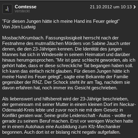
Comtesse
21.10.2012 um 10:13
versteckt
"Für diesen Jungen hätte ich meine Hand ins Feuer gelegt"
Von Jörn Ludwig
Mosbach/Krumbach. Fassungslosigkeit herrscht nach der
Festnahme des mutmaßlichen Mörders von Sabine Jauch unter
denen, die den 23-Jährigen kennen. Die Identität des jungen
Mannes hat sich in Windeseile in seinem Heimatort und darüber
hinaus herumgesprochen. "Mir ist ganz schlecht geworden, als ich
gehört habe, dass er diese schreckliche Tat begangen haben soll.
Ich kann das einfach nicht glauben. Für diesen Jungen hätte ich
meine Hand ins Feuer gelegt", sagte eine Bekannte der Familie
gegenüber der RNZ. Der Schock steht ihr am Tag, nachdem sie
davon erfahren hat, noch immer ins Gesicht geschrieben.
Als liebenswert und hilfsbereit wird der 23-Jährige beschrieben,
der gemeinsam mit seiner Mutter in einem kleinen Dorf im Neckar-
Odenwald-Kreis lebte und zuvor noch nie mit dem Gesetz in
Konflikt geraten war. Seine große Leidenschaft - Autos - wollte er
gerade zu seinem Beruf machen. Erst vor wenigen Wochen hatte
er in einem Autohaus eine Ausbildung zum Kfz-Mechaniker
begonnen. Auch dort ist er bislang nicht negativ aufgefallen.