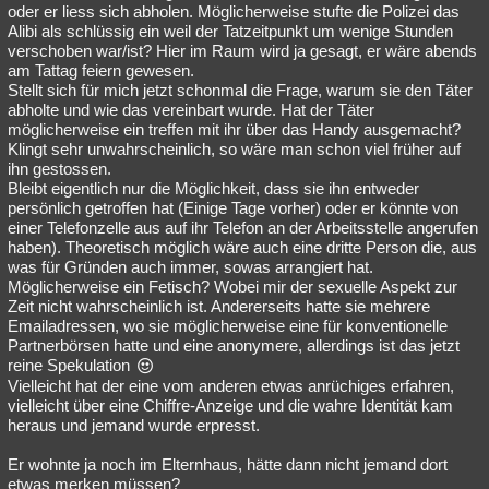
oder er liess sich abholen. Möglicherweise stufte die Polizei das
Alibi als schlüssig ein weil der Tatzeitpunkt um wenige Stunden
verschoben war/ist? Hier im Raum wird ja gesagt, er wäre abends
am Tattag feiern gewesen.
Stellt sich für mich jetzt schonmal die Frage, warum sie den Täter
abholte und wie das vereinbart wurde. Hat der Täter
möglicherweise ein treffen mit ihr über das Handy ausgemacht?
Klingt sehr unwahrscheinlich, so wäre man schon viel früher auf
ihn gestossen.
Bleibt eigentlich nur die Möglichkeit, dass sie ihn entweder
persönlich getroffen hat (Einige Tage vorher) oder er könnte von
einer Telefonzelle aus auf ihr Telefon an der Arbeitsstelle angerufen
haben). Theoretisch möglich wäre auch eine dritte Person die, aus
was für Gründen auch immer, sowas arrangiert hat.
Möglicherweise ein Fetisch? Wobei mir der sexuelle Aspekt zur
Zeit nicht wahrscheinlich ist. Andererseits hatte sie mehrere
Emailadressen, wo sie möglicherweise eine für konventionelle
Partnerbörsen hatte und eine anonymere, allerdings ist das jetzt
reine Spekulation
Vielleicht hat der eine vom anderen etwas anrüchiges erfahren,
vielleicht über eine Chiffre-Anzeige und die wahre Identität kam
heraus und jemand wurde erpresst.
Er wohnte ja noch im Elternhaus, hätte dann nicht jemand dort
etwas merken müssen?