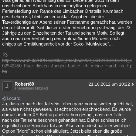
Was genau am Nachmittag des 23. Dezember 2011 in dem
unscheinbaren Blockhaus in einer idyllisch gelegenen
Feriensiedlung am Rande des Limbacher Ortsteils Krumbach
geschehen ist, bleibt weiter unklar. Angaben, die der
Tatverdächtige am Abend seiner Festnahme gemacht hat, werden
derzeit überprüft. Seit dieser ersten Vernehmung schweigt der 23-
Jährige zu den Einzelheiten der Tat und seinem Motiv. So liegt
auch nach der Verhaftung des mutmaßlichen Mörders noch
einiges an Ermittlungsarbeit vor der Soko "Mühlwiese"...
http://www.rnz.de/HPHeadtitles_Mosbach/00_20121019101404_1
02942450_Fuer_diesen_Jungen_haette_ich_meine_Hand_ins_F.p
hp
Robert80
21.10.2012 um 10:22
ehemaliges Mitglied
@Locard
Ja, dass er nach der Tat sein Leben ganz normal weiter gelebt hat,
als wäre nichst gewesen, ist echt schon erschreckend. Es wurde
damals in dem XY-Beitrag auch schon gesagt, dass der Täter
nach der Tat sehr besonnen gehandelt hat. Daher schliesse ich
eigentlich eine Spontan-Tat aus. Also zumindest hatte er wohl die
Option "Mord" schon einkalkuliert. Jetzt bleibt eben die große