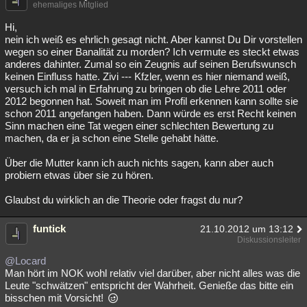
ehemaliges Mitglied
Hi,
nein ich weiß es ehrlich gesagt nicht. Aber kannst Du Dir vorstellen
wegen so einer Banalität zu morden? Ich vermute es steckt etwas
anderes dahinter. Zumal so ein Zeugnis auf seinen Berufswunsch
keinen Einfluss hatte. Zivi --- Kfzler, wenn es hier niemand weiß,
versuch ich mal in Erfahrung zu bringen ob die Lehre 2011 oder
2012 begonnen hat. Soweit man im Profil erkennen kann sollte sie
schon 2011 angefangen haben. Dann würde es erst Recht keinen
Sinn machen eine Tat wegen einer schlechten Bewertung zu
machen, da er ja schon eine Stelle gehabt hätte.
Über die Mutter kann ich auch nichts sagen, kann aber auch
probiern etwas über sie zu hören.
Glaubst du wirklich an die Theorie oder fragst du nur?
funtick
21.10.2012 um 13:12
Diskussionsleiter
@Locard
Man hört im NOK wohl relativ viel darüber, aber nicht alles was die
Leute "schwätzen" entspricht der Wahrheit. Genieße das bitte ein
bisschen mit Vorsicht!