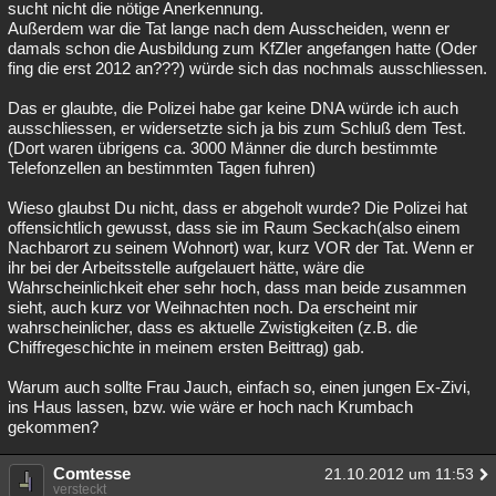
sucht nicht die nötige Anerkennung.
Außerdem war die Tat lange nach dem Ausscheiden, wenn er
damals schon die Ausbildung zum KfZler angefangen hatte (Oder
fing die erst 2012 an???) würde sich das nochmals ausschliessen.
Das er glaubte, die Polizei habe gar keine DNA würde ich auch
ausschliessen, er widersetzte sich ja bis zum Schluß dem Test.
(Dort waren übrigens ca. 3000 Männer die durch bestimmte
Telefonzellen an bestimmten Tagen fuhren)
Wieso glaubst Du nicht, dass er abgeholt wurde? Die Polizei hat
offensichtlich gewusst, dass sie im Raum Seckach(also einem
Nachbarort zu seinem Wohnort) war, kurz VOR der Tat. Wenn er
ihr bei der Arbeitsstelle aufgelauert hätte, wäre die
Wahrscheinlichkeit eher sehr hoch, dass man beide zusammen
sieht, auch kurz vor Weihnachten noch. Da erscheint mir
wahrscheinlicher, dass es aktuelle Zwistigkeiten (z.B. die
Chiffregeschichte in meinem ersten Beittrag) gab.
Warum auch sollte Frau Jauch, einfach so, einen jungen Ex-Zivi,
ins Haus lassen, bzw. wie wäre er hoch nach Krumbach
gekommen?
Comtesse
21.10.2012 um 11:53
versteckt