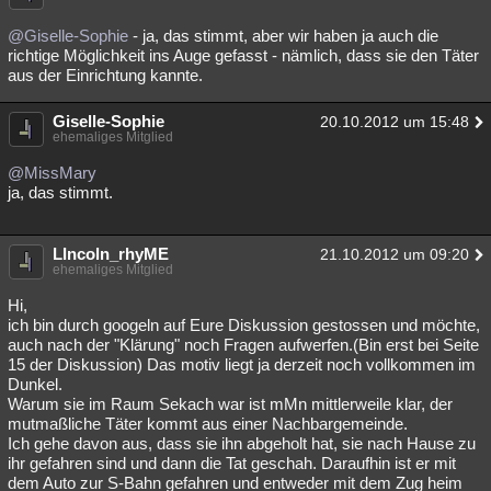
@Giselle-Sophie
- ja, das stimmt, aber wir haben ja auch die
richtige Möglichkeit ins Auge gefasst - nämlich, dass sie den Täter
aus der Einrichtung kannte.
Giselle-Sophie
20.10.2012 um 15:48
ehemaliges Mitglied
@MissMary
ja, das stimmt.
LIncoln_rhyME
21.10.2012 um 09:20
ehemaliges Mitglied
Hi,
ich bin durch googeln auf Eure Diskussion gestossen und möchte,
auch nach der "Klärung" noch Fragen aufwerfen.(Bin erst bei Seite
15 der Diskussion) Das motiv liegt ja derzeit noch vollkommen im
Dunkel.
Warum sie im Raum Sekach war ist mMn mittlerweile klar, der
mutmaßliche Täter kommt aus einer Nachbargemeinde.
Ich gehe davon aus, dass sie ihn abgeholt hat, sie nach Hause zu
ihr gefahren sind und dann die Tat geschah. Daraufhin ist er mit
dem Auto zur S-Bahn gefahren und entweder mit dem Zug heim