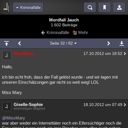
Kriminalfälle
Bereiche
Mordfall Jauch
1.602 Beiträge
Echtzeit
Diskussionen
Blogs
Videos
Statistiken
Kriminalfälle
Mehr
Chat
Wiki
Neuigkeiten
Seite
32
/ 82
meine Rubriken
MissMary
17.10.2012 um 18:52
Menschen
Wissenschaft
Politik
Mystery
Kriminalfälle
Spiritualität
Verschwörungen
Technologie
Ufologie
Hallo,
ich bin echt froh, dass der Fall gelöst wurde - und wir lagen mit
Natur
Umfragen
Unterhaltung
unseren Einschätzungen gar nicht so weit weg! LOL
weitere Rubriken
Miss Mary
Philosophie
Träume
Orte
Esoterik
Literatur
Giselle-Sophie
18.10.2012 um 07:49
Astronomie
Helpdesk
Gruppen
Gaming
Filme
ehemaliges Mitglied
Musik
Clash
Verbesserungen
Allmystery
English
@MissMary
war aber weder ein Internettäter noch ein Eifersüchtiger noch die
Übersichten