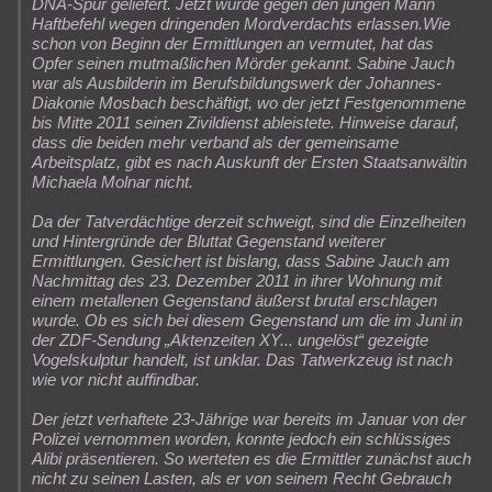
DNA-Spur geliefert. Jetzt wurde gegen den jungen Mann
Haftbefehl wegen dringenden Mordverdachts erlassen.Wie
schon von Beginn der Ermittlungen an vermutet, hat das
Opfer seinen mutmaßlichen Mörder gekannt. Sabine Jauch
war als Ausbilderin im Berufsbildungswerk der Johannes-
Diakonie Mosbach beschäftigt, wo der jetzt Festgenommene
bis Mitte 2011 seinen Zivildienst ableistete. Hinweise darauf,
dass die beiden mehr verband als der gemeinsame
Arbeitsplatz, gibt es nach Auskunft der Ersten Staatsanwältin
Michaela Molnar nicht.
Da der Tatverdächtige derzeit schweigt, sind die Einzelheiten
und Hintergründe der Bluttat Gegenstand weiterer
Ermittlungen. Gesichert ist bislang, dass Sabine Jauch am
Nachmittag des 23. Dezember 2011 in ihrer Wohnung mit
einem metallenen Gegenstand äußerst brutal erschlagen
wurde. Ob es sich bei diesem Gegenstand um die im Juni in
der ZDF-Sendung „Aktenzeiten XY... ungelöst“ gezeigte
Vogelskulptur handelt, ist unklar. Das Tatwerkzeug ist nach
wie vor nicht auffindbar.
Der jetzt verhaftete 23-Jährige war bereits im Januar von der
Polizei vernommen worden, konnte jedoch ein schlüssiges
Alibi präsentieren. So werteten es die Ermittler zunächst auch
nicht zu seinen Lasten, als er von seinem Recht Gebrauch