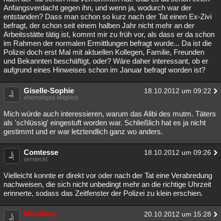
Anfangsverdacht gegen ihn, und wenn ja, wodurch war der
entstanden? Dass man schon so kurz nach der Tat einen Ex-Zivi
befragt, der schon seit einem halben Jahr nicht mehr an der
Arbeitsstätte tätig ist, kommt mir zu früh vor, als dass er da schon
im Rahmen der normalen Ermittlungen befragt wurde... Da ist die
Polizei doch erst Mal mit aktuellen Kollegen, Familie, Freunden
und Bekannten beschäftigt, oder? Wäre daher interessant, ob er
aufgrund eines Hinweises schon im Januar befragt worden ist?
Giselle-Sophie
18.10.2012 um 09:22
ehemaliges Mitglied
Mich würde auch interessieren, warum das Alibi des mutm. Täters
als 'schlüssig' eingestuft worden war. Schließlich hat es ja nicht
gestimmt und er war letztendlich ganz wo anders.
Comtesse
18.10.2012 um 09:26
versteckt
Vielleicht konnte er direkt vor oder nach der Tat eine Verabredung
nachweisen, die sich nicht unbedingt mehr an die richtige Uhrzeit
erinnerte, sodass das Zeitfenster der Polizei zu klein erschien.
MissMary
20.10.2012 um 15:28