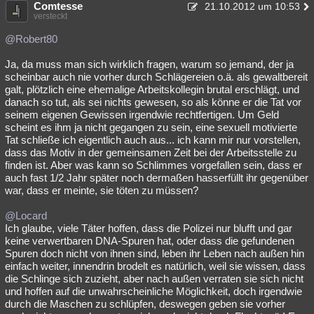
Comtesse
21.10.2012 um 10:53
versteckt
@Robert80
Ja, da muss man sich wirklich fragen, warum so jemand, der ja
scheinbar auch nie vorher durch Schlägereien o.ä. als gewaltbereit
galt, plötzlich eine ehemalige Arbeitskollegin brutal erschlägt, und
danach so tut, als sei nichts gewesen, so als könne er die Tat vor
seinem eigenen Gewissen irgendwie rechtfertigen. Um Geld
scheint es ihm ja nicht gegangen zu sein, eine sexuell motivierte
Tat schließe ich eigentlich auch aus... ich kann mir nur vorstellen,
dass das Motiv in der gemeinsamen Zeit bei der Arbeitsstelle zu
finden ist. Aber was kann so Schlimmes vorgefallen sein, dass er
auch fast 1/2 Jahr später noch dermaßen hasserfüllt ihr gegenüber
war, dass er meinte, sie töten zu müssen?
@Locard
Ich glaube, viele Täter hoffen, dass die Polizei nur blufft und gar
keine verwertbaren DNA-Spuren hat, oder dass die gefundenen
Spuren doch nicht von ihnen sind, leben ihr Leben nach außen hin
einfach weiter, innendrin brodelt es natürlich, weil sie wissen, dass
die Schlinge sich zuzieht, aber nach außen verraten sie sich nicht
und hoffen auf die unwahrscheinliche Möglichkeit, doch irgendwie
durch die Maschen zu schlüpfen, deswegen geben sie vorher