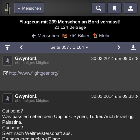
Menschen
Bereiche
Flugzeug mit 239 Menschen an Bord vermisst!
23.124 Beiträge
Echtzeit
Diskussionen
Blogs
Videos
Statistiken
Menschen
764 Bilder
Mehr
Chat
Wiki
Neuigkeiten
2
Seite
857
/ 1.184
meine Rubriken
Gwynfor1
30.03.2014 um 09:07
Menschen
Wissenschaft
Politik
Mystery
Kriminalfälle
ehemaliges Mitglied
Spiritualität
Verschwörungen
Technologie
Ufologie
http://www.flightgear.org/
Natur
Umfragen
Unterhaltung
weitere Rubriken
Gwynfor1
30.03.2014 um 09:33
ehemaliges Mitglied
Philosophie
Träume
Orte
Esoterik
Literatur
Cui bono?
Astronomie
Helpdesk
Gruppen
Gaming
Filme
Was passiert neben dem Unglück. Syrien, Türkei. Auch Israel gg
Palestina.
Cui bono?
Musik
Clash
Verbesserungen
Allmystery
English
Sieht nach Weltmeisterschaft aus.
Übersichten
Da passieren auch so Dinge.