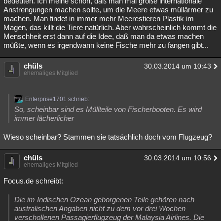
bedeuten. Ich meine schon, daß man mal große internationale
Anstrengungen machen sollte, um die Meere etwas müllärmer zu
machen. Man findet in immer mehr Meerestieren Plastik im
Magen, das killt die Tiere natürlich. Aber wahrscheinlich kommt die
Menschheit erst dann auf die Idee, daß man da etwas machen
müßte, wenn es irgendwann keine Fische mehr zu fangen gibt...
chüls
30.03.2014 um 10:43
ehemaliges Mitglied
Enterprise1701 schrieb:
So, scheinbar sind es Müllteile von Fischerbooten. Es wird
immer lächerlicher
Wieso scheinbar? Stammen sie tatsächlich doch vom Flugzeug?
chüls
30.03.2014 um 10:56
ehemaliges Mitglied
Focus.de schreibt:
Die im Indischen Ozean geborgenen Teile gehören nach
australischen Angaben nicht zu dem vor drei Wochen
verschollenen Passagierflugzeug der Malaysia Airlines. Die