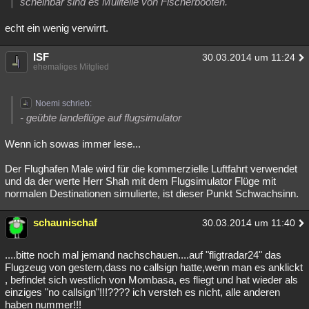
scheinbar sind es Müllteile von Fischerbooten.
echt ein wenig verwirrt.
ISF
30.03.2014 um 11:24
ehemaliges Mitglied
Noemi schrieb:
- geübte landeflüge auf flugsimulator
Wenn ich sowas immer lese...
Der Flughafen Male wird für die kommerzielle Luftfahrt verwendet
und da der werte Herr Shah mit dem Flugsimulator Flüge mit
normalen Destinationen simulierte, ist dieser Punkt Schwachsinn.
schaunischaf
30.03.2014 um 11:40
....bitte noch mal jemand nachschauen....auf "fligtradar24" das
Flugzeug von gestern,dass no callsign hatte,wenn man es anklickt
, befindet sich westlich von Mombasa, es fliegt und hat wieder als
einziges "no callsign"!!!???? ich versteh es nicht, alle anderen
haben nummer!!!