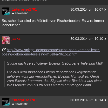
Besucht
Teilgenommen
Alle
Neue
Geschlossen
Enterprise1701
30.03.2014 um 10:07
anwesend
Lesenswert
Schlüsselwörter
So, scheinbar sind es Müllteile von Fischerbooten. Es wird immer
lächerlicher
jaska
30.03.2014 um 10:10
http://www.spiegel.de/panorama/suche-nach-verschollener-
boeing-geborgene-teile-sind-muell-a-961512.html
Suche nach verschollener Boeing: Geborgene Teile sind Müll
Die aus dem Indischen Ozean geborgenen Gegenstände
gehören nicht zur verschollenen Boeing. Nun soll ein Gerät
zum Einsatz kommen, das Signale einer Blackbox aus einer
Wassertiefe von bis zu 6000 Metern empfangen kann.
Enterprise1701
30.03.2014 um 10:14
anwesend