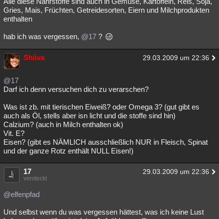
Alle diese Nährstoffe sind auch in Gemüse, Kartoffeln, Reis, Soja,
Gries, Mais, Früchten, Getreidesorten, Eiern und Milchprodukten
enthalten
hab ich was vergessen,
@17
?
Shiiva
29.03.2009 um 22:36
@17
Darf ich denn versuchen dich zu verarschen?
Was ist zb. mit tierischen Eiweiß? oder Omega 3? (gut gibt es
auch als Öl, stells aber isn licht und die stoffe sind hin)
Calzium? (auch in Milch enthalten ok)
Vit. E?
Eisen? (gibt es NÄMLICH ausschließlich NUR in Fleisch, Spinat
und der ganze Rotz enthält NULL Eisen!)
17
29.03.2009 um 22:36
versteckt
@elfenpfad
Und selbst wenn du was vergessen hättest, was ich keine Lust