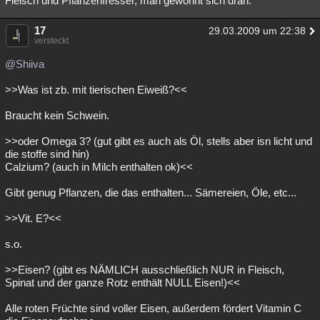
Fleisch und Pflanzenfresser, man gewöhnt sich dran.
17
29.03.2009 um 22:38
versteckt
@Shiiva
>>Was ist zb. mit tierischen Eiweiß?<<
Braucht kein Schwein.
>>oder Omega 3? (gut gibt es auch als Öl, stells aber isn licht und
die stoffe sind hin)
Calzium? (auch in Milch enthalten ok)<<
Gibt genug Pflanzen, die das enthalten... Sämereien, Öle, etc...
>>Vit. E?<<
s.o.
>>Eisen? (gibt es NÄMLICH ausschließlich NUR in Fleisch,
Spinat und der ganze Rotz enthält NULL Eisen!)<<
Alle roten Früchte sind voller Eisen, außerdem fördert Vitamin C