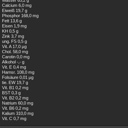
Wasser 65,2 g
Calcium 6,0 mg
Besucht
Teilgenommen
Alle
Neue
Geschlossen
Eiweiß 19,7 g
Phosphor 168,0 mg
Lesenswert
Schlüsselwörter
Fett 13,6 g
Eisen 1,9 mg
KH 0,5 g
Zink 3,7 mg
ung. FS 0,5 g
Vit. A 17,0 µg
Chol. 58,0 mg
Carotin 0,0 mg
Alkohol -,- g
Vit. E 0,4 mg
Harnsr. 108,0 mg
Folsäure 0,01 µg
tie. EW 19,7 g
Vit. B1 0,2 mg
BST 0,3 g
Vit. B2 0,2 mg
Natrium 60,0 mg
Vit. B6 0,2 mg
Kalium 310,0 mg
Vit. C 0,7 mg