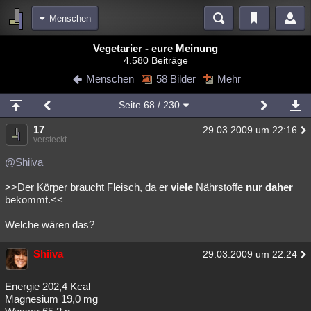
Menschen
Bereiche
Vegetarier - eure Meinung
4.580 Beiträge
Echtzeit
Diskussionen
Blogs
Videos
Statistiken
Menschen
58 Bilder
Mehr
Chat
Wiki
Neuigkeiten
2
Seite
68
/ 230
meine Rubriken
17
29.03.2009 um 22:16
Menschen
Wissenschaft
Politik
Mystery
Kriminalfälle
versteckt
Spiritualität
Verschwörungen
Technologie
Ufologie
@Shiiva
>>Der Körper braucht Fleisch, da er
viele
Nährstoffe
nur daher
Natur
Umfragen
Unterhaltung
bekommt.<<
weitere Rubriken
Welche wären das?
Philosophie
Träume
Orte
Esoterik
Literatur
Shiiva
29.03.2009 um 22:24
Astronomie
Helpdesk
Gruppen
Gaming
Filme
Musik
Clash
Verbesserungen
Allmystery
English
Energie 202,4 Kcal
Magnesium 19,0 mg
Übersichten