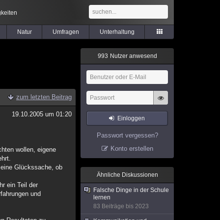
keiten
Natur
Umfragen
Unterhaltung
9
9
3
Nutzer anwesend
zum letzten Beitrag
19.10.2005 um 01:20
Einloggen
Passwort vergessen?
Konto erstellen
hten wollen, eigene
hrt.
 eine Glückssache, ob
Ähnliche Diskussionen
r ein Teil der
Falsche Dinge in der Schule
rfahrungen und
lernen
83 Beiträge bis 2023