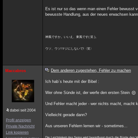
Es ist nur so das wenn man einen Fehler bewusst ve
bewusste Handlung, aus der neues erwachsen kann.
神風ですか。いいえ、東風です( 笑 )。
ウソ、ウソ!マジにしないで!〈笑〉
Dem anderen zugestehen, Fehler zu machen
Maccabros
Ich hab´s heute mit der Bibel :
Wer ohne Sünde ist, der werfe den ersten Stein
Und Fehler macht jeder - wer nichts macht, macht k
dabei seit 2004
Vielleicht gerade dann?
Profil anzeigen
Aus unseren Fehlern lernen wir - sometimes...
Private Nachricht
Link kopieren
Die Leichtigkeit des Seins wird beeinflusst durch die Bürde des