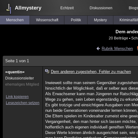
Allmystery
Echtzeit
Diskussionen
Blog
Menschen
Wissenschaft
Politik
Mystery
Kriminalfäl
Dem ander
20 Beiträge
▪ Sch
Rubrik Menschen
Seite 1 von 1
Dem anderen zugestehen, Fehler zu machen
=quentin=
Diskussionsleiter
Inwieweit sollte man seinem Gegenüber zugestehen
ehemaliges Mitglied
hinsichtlich der Möglichkeit, daß er selber aus dies
Als Erwachsener kann man Jüngeren nur Ratschläge 
Link kopieren
Wege zu gehen, sein Leben eigenständig zu erkunde
Lesezeichen setzen
Es gibt trotzige und einsichtigere Ausgaben von M
nun beide Generationen voneinander lernen können, 
Die Eltern spielen im Kindesalter zumeist eine gewic
Vergangenheit, den man hinter sich lassen möchte, 
hoffentlich auch eigenen individuell gereiften Werten
Diese Werte können ähnlich ausgerichtet sein, wie 