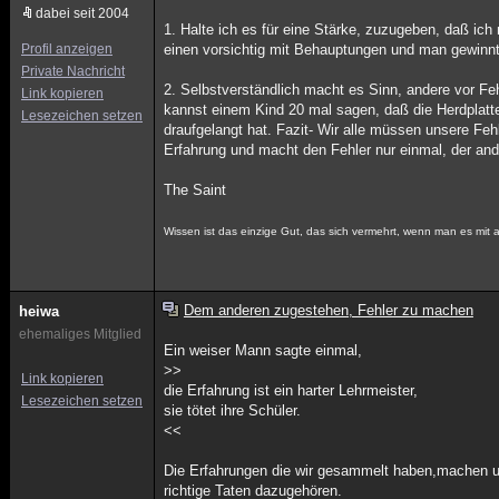
dabei seit 2004
1. Halte ich es für eine Stärke, zuzugeben, daß ich
Profil anzeigen
einen vorsichtig mit Behauptungen und man gewinnt
Private Nachricht
2. Selbstverständlich macht es Sinn, andere vor Fe
Link kopieren
kannst einem Kind 20 mal sagen, daß die Herdplatte 
Lesezeichen setzen
draufgelangt hat. Fazit- Wir alle müssen unsere Fe
Erfahrung und macht den Fehler nur einmal, der and
The Saint
Wissen ist das einzige Gut, das sich vermehrt, wenn man es mit a
Dem anderen zugestehen, Fehler zu machen
heiwa
ehemaliges Mitglied
Ein weiser Mann sagte einmal,
>>
Link kopieren
die Erfahrung ist ein harter Lehrmeister,
Lesezeichen setzen
sie tötet ihre Schüler.
<<
Die Erfahrungen die wir gesammelt haben,machen uns
richtige Taten dazugehören.