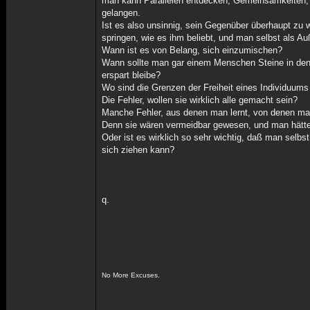
man kann Parallelen entdecken, Gemeinsamkeiten, o
gelangen.
Ist es also unsinnig, sein Gegenüber überhaupt zu w
springen, wie es ihm beliebt, und man selbst als Au
Wann ist es von Belang, sich einzumischen?
Wann sollte man gar einem Menschen Steine in den W
erspart bleibe?
Wo sind die Grenzen der Freiheit eines Individuum
Die Fehler, wollen sie wirklich alle gemacht sein?
Manche Fehler, aus denen man lernt, von denen man
Denn sie wären vermeidbar gewesen, und man hätte
Oder ist es wirklich so sehr wichtig, daß man selb
sich ziehen kann?
q.
No More Excuses.