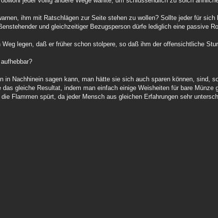
bwohl jeder völlig andere Wege wählte, um schlussendlich zu solch ähnlich
arnen, ihm mit Ratschlägen zur Seite stehen zu wollen? Sollte jeder für sich k
ßenstehender und gleichzeitiger Bezugsperson dürfe lediglich eine passive Ro
eg legen, daß er früher schon stolpere, so daß ihm der offensichtliche Stur
s aufhebbar?
 in Nachhinein sagen kann, man hätte sie sich auch sparen können, sind, so 
 das gleiche Resultat, indem man einfach einige Weisheiten für bare Münze
st die Flammen spürt, da jeder Mensch aus gleichen Erfahrungen sehr untersch