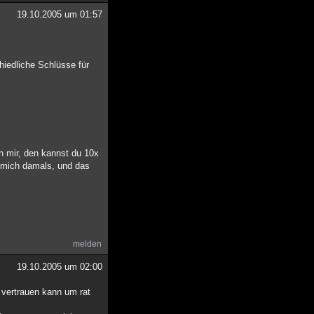
19.10.2005 um 01:57
hiedliche Schlüsse für
n mir, den kannst du 10x
e mich damals, und das
melden
19.10.2005 um 02:00
 vertrauen kann um rat