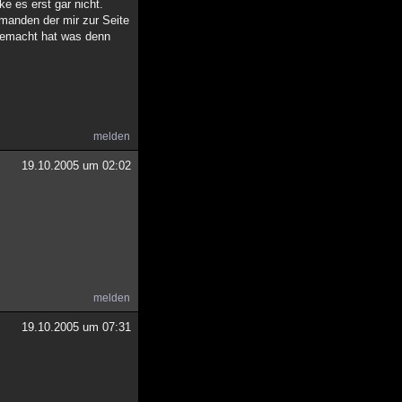
e es erst gar nicht.
manden der mir zur Seite
gemacht hat was denn
melden
19.10.2005 um 02:02
melden
19.10.2005 um 07:31