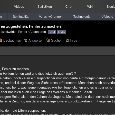
s
Videos
Statistiken
Chat
Wiki
Neuig
le
Spiritualität
Verschwörungen
Technologie
Ufologie
en zugestehen, Fehler zu machen
lüsselwörter:
Fehler
▪ Abonnieren:
Feed
E-Mail
Beobachten
Antworten
Suchen
Infos
, Fehler zu machen,
en Fehlern lernen wird und dies letztlich auch muß ?
geben, doch kaum ein Jugendlicher wird von heute auf morgen darauf verzic
n, und sei dieser Weg aus Sicht eines erfahreneren Menschen noch so verke
enschen, bei Erwachsenen genauso wie bei Jugendlichen und es ist gar schon
aber natürlich auch eine Frage des Wollens auf beiden Seiten.
htigere Rolle, als in den Jahren der Jugend. Meist sind sie dann nur noch meh
für eine Zeit, nur, um dann später irgendwann zurückzukehren, mit eigenen E
.
die, dem die Eltern zusprechen,