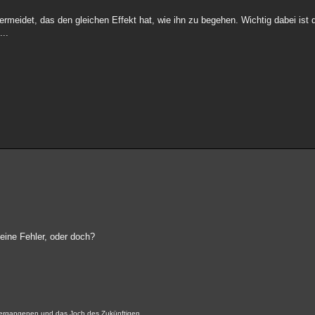
rmeidet, das den gleichen Effekt hat, wie ihn zu begehen. Wichtig dabei ist 
..
eine Fehler, oder doch?
 Vergangenen und das Joch des Zukünftigen...