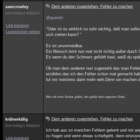
Dem anderen zugestehen, Fehler zu machen
samcrowley
ehemaliges Mitglied
@quentin
Link kopieren
"Oder ist es wirklich so sehr wichtig, daß man sel
Lesezeichen setzen
sich ziehen kann? "
Es ist unvermeidbar.
Ein Mensch lernt nun mal nicht richtig außer durch
Es wenn du den Schmerz gefühlt hast, weiß du spä
Ob man dem anderen nun zugesteht das man Fehler g
erzählen das ich den Fehler schon mal gemacht hab
tut mir meistens dann mehr weh.Denn sie machen di
Wer mir eine Grube gräbt, der gräbt sein eigenes Grab.
Dem anderen zugestehen, Fehler zu machen
krähenkäfig
ehemaliges Mitglied
Ich hab aus so manchen Fehlern gelernt und mir an
zu fragen und wenn etwas schiefgeht, dann einzuse
Link kopieren