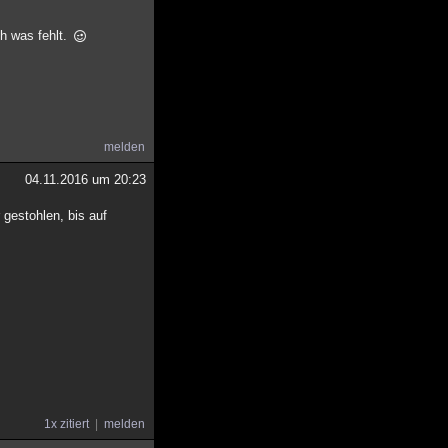
ch was fehlt.
melden
04.11.2016 um 20:23
 gestohlen, bis auf
1x zitiert
melden