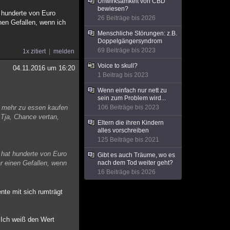
Unwirksamkeit von CBD
bewiesen?
t hunderte von Euro
26 Beiträge bis 2026
nen Gefallen, wenn ich
Menschliche Störungen: z.B.
Doppelgängersyndrom
69 Beiträge bis 2023
1x zitiert
melden
Voice to skull?
04.11.2016 um 16:20
1 Beitrag bis 2023
Wenn einfach nur nett zu
sein zum Problem wird...
ts mehr zu essen kaufen
106 Beiträge bis 2023
 Tja, Chance vertan,
Eltern die ihren Kindern
alles vorschreiben
125 Beiträge bis 2021
r hat hunderte von Euro
Gibt es auch Träume, wo es
ar einen Gefallen, wenn
nach dem Tod weiter geht?
16 Beiträge bis 2026
ente mit sich rumträgt
 Ich weiß den Wert