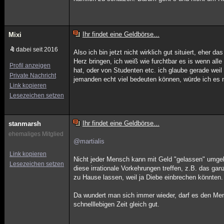
Ihr findet eine Geldbörse...
Mixi
dabei seit 2016
Also ich bin jetzt nicht wirklich gut situiert, eher
Herz bringen, ich weiß wie furchtbar es is wenn alle
Profil anzeigen
hat, oder von Studenten etc. ich glaube gerade wei
Private Nachricht
jemanden echt viel bedeuten können, würde ich es 
Link kopieren
Lesezeichen setzen
Ihr findet eine Geldbörse...
stanmarsh
ehemaliges Mitglied
@martialis
Link kopieren
Nicht jeder Mensch kann mit Geld "gelassen" umgeh
Lesezeichen setzen
diese irrationale Vorkehrungen treffen, z.B. das g
zu Hause lassen, weil ja Diebe einbrechen könnten.
Da wundert man sich immer wieder, darf es den Mens
schnelllebigen Zeit gleich gut.