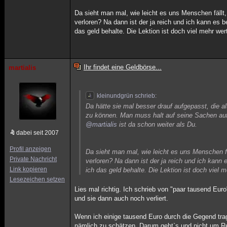
Da sieht man mal, wie leicht es uns Menschen fällt
verloren? Na dann ist der ja reich und ich kann es 
das geld behalte. Die Lektion ist doch viel mehr we
Ihr findet eine Geldbörse...
martialis
kleinundgrün schrieb:
Da hätte sie mal besser drauf aufgepasst, die a
zu können. Man muss halt auf seine Sachen auf
@martialis
ist da schon weiter als Du.
dabei seit 2007
Profil anzeigen
Da sieht man mal, wie leicht es uns Menschen fä
Private Nachricht
verloren? Na dann ist der ja reich und ich kann
Link kopieren
ich das geld behalte. Die Lektion ist doch viel 
Lesezeichen setzen
Lies mal richtig. Ich schrieb von "paar tausend Euro
und sie dann auch noch verliert.
Wenn ich einige tausend Euro durch die Gegend tra
nämlich zu schätzen. Darum geht`s und nicht um R