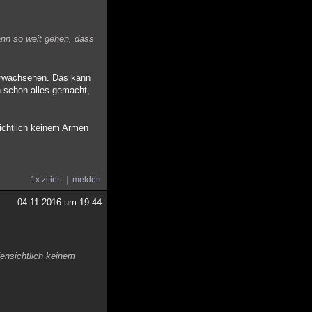
ann so weit gehen, dass
 Erwachsenen. Das kann
h schon alles gemacht,
sichtlich keinem Armen
1x zitiert
melden
04.11.2016 um 19:44
fensichtlich keinem