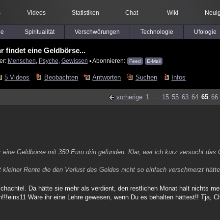
s
Videos
Statistiken
Chat
Wiki
Neuig
le
Spiritualität
Verschwörungen
Technologie
Ufologie
hr findet eine Geldbörse...
er:
Menschen
,
Psyche
,
Gewissen
▪ Abonnieren:
Feed
E-Mail
5 Videos
Beobachten
Antworten
Suchen
Infos
vorherige
1
...
15
55
63
64
65
66
 eine Geldbörse mit 350 Euro drin gefunden. Klar, war ich kurz versucht das 
t kleiner Rente die den Verlust des Geldes nicht so einfach verschmerzt hätte
Schachtel. Da hätte sie mehr als verdient, den restlichen Monat halt nichts m
!!eins11 Wäre ihr eine Lehre gewesen, wenn Du es behalten hättest!! Tja, 