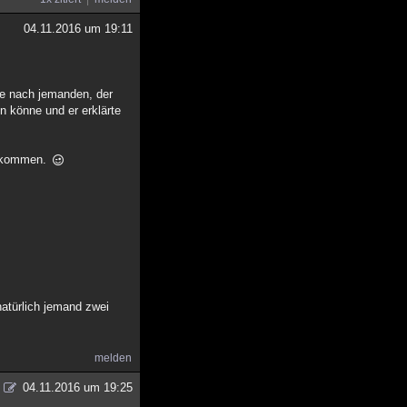
04.11.2016 um 19:11
te nach jemanden, der
en könne und er erklärte
er kommen.
natürlich jemand zwei
melden
04.11.2016 um 19:25