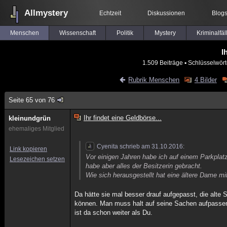
Allmystery
Echtzeit
Diskussionen
Blog
Menschen
Wissenschaft
Politik
Mystery
Kriminalfäl
I
1.509 Beiträge
▪ Schlüsselwört
Rubrik Menschen
4 Bilder
Seite 65 von 76
Ihr findet eine Geldbörse...
kleinundgrün
ehemaliges Mitglied
Cyenita schrieb am 31.10.2016:
Link kopieren
Vor einigen Jahren habe ich auf einem Parkplatz
Lesezeichen setzen
habe aber alles der Besitzerin gebracht.
Wie sich herausgestellt hat eine ältere Dame mi
Da hätte sie mal besser drauf aufgepasst, die alte 
können. Man muss halt auf seine Sachen aufpassen!
ist da schon weiter als Du.