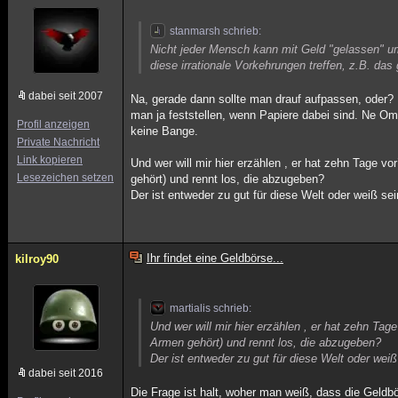
stanmarsh schrieb:
Nicht jeder Mensch kann mit Geld "gelassen" um
diese irrationale Vorkehrungen treffen, z.B. d
dabei seit 2007
Na, gerade dann sollte man drauf aufpassen, oder
man ja feststellen, wenn Papiere dabei sind. Ne Oma
Profil anzeigen
keine Bange.
Private Nachricht
Link kopieren
Und wer will mir hier erzählen , er hat zehn Tage v
Lesezeichen setzen
gehört) und rennt los, die abzugeben?
Der ist entweder zu gut für diese Welt oder weiß se
Ihr findet eine Geldbörse...
kilroy90
martialis schrieb:
Und wer will mir hier erzählen , er hat zehn Ta
Armen gehört) und rennt los, die abzugeben?
Der ist entweder zu gut für diese Welt oder wei
dabei seit 2016
Die Frage ist halt, woher man weiß, dass die Gel