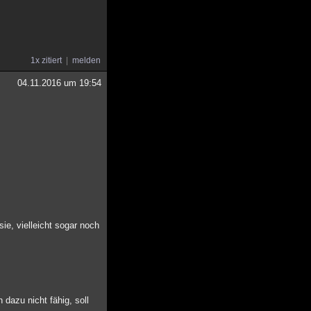
1x zitiert
melden
04.11.2016 um 19:54
ie, vielleicht sogar noch
dazu nicht fähig, soll