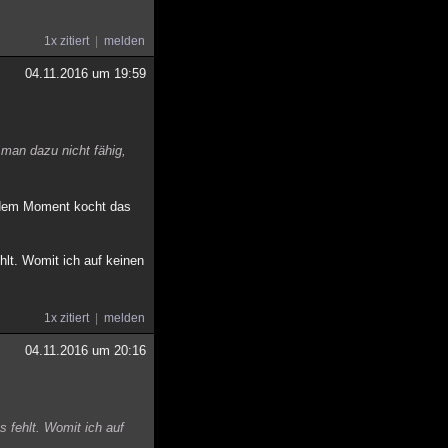
1x zitiert
melden
04.11.2016 um 19:59
 man dazu nicht fähig,
au dem Moment kocht das
hlt. Womit ich auf keinen
1x zitiert
melden
04.11.2016 um 20:16
s fehlt. Womit ich auf