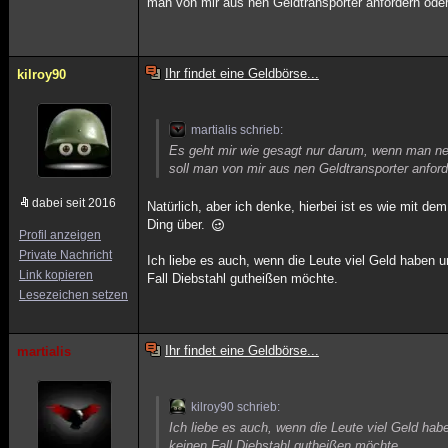
man von mir aus nen Geldtransporter anfordern oder
Ihr findet eine Geldbörse...
kilroy90
martialis schrieb:
Es geht mir wie gesagt nur darum, wenn man nen
soll man von mir aus nen Geldtransporter anford
dabei seit 2016
Natürlich, aber ich denke, hierbei ist es wie mit 
Ding über.
Profil anzeigen
Private Nachricht
Ich liebe es auch, wenn die Leute viel Geld haben u
Link kopieren
Fall Diebstahl gutheißen möchte.
Lesezeichen setzen
Ihr findet eine Geldbörse...
martialis
kilroy90 schrieb:
Ich liebe es auch, wenn die Leute viel Geld hab
keinen Fall Diebstahl gutheißen möchte.