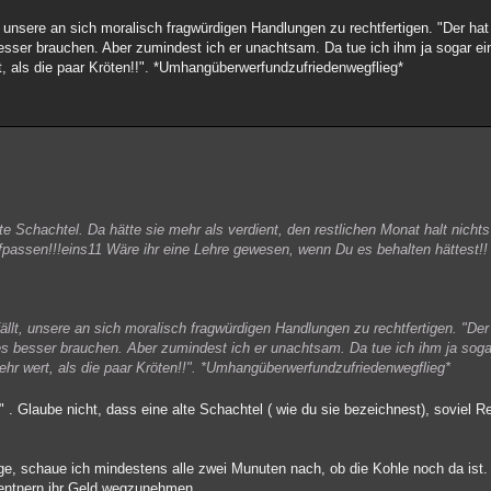
, unsere an sich moralisch fragwürdigen Handlungen zu rechtfertigen. "Der ha
besser brauchen. Aber zumindest ich er unachtsam. Da tue ich ihm ja sogar ei
rt, als die paar Kröten!!". *Umhangüberwerfundzufriedenwegflieg*
lte Schachtel. Da hätte sie mehr als verdient, den restlichen Monat halt nich
passen!!!eins11 Wäre ihr eine Lehre gewesen, wenn Du es behalten hättest!!
llt, unsere an sich moralisch fragwürdigen Handlungen zu rechtfertigen. "De
 es besser brauchen. Aber zumindest ich er unachtsam. Da tue ich ihm ja sog
mehr wert, als die paar Kröten!!". *Umhangüberwerfundzufriedenwegflieg*
" . Glaube nicht, dass eine alte Schachtel ( wie du sie bezeichnest), soviel R
ge, schaue ich mindestens alle zwei Munuten nach, ob die Kohle noch da ist.
entnern ihr Geld wegzunehmen.