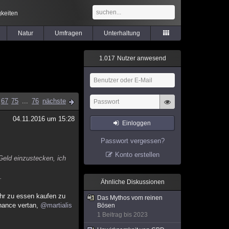
keiten
Natur
Umfragen
Unterhaltung
1
.
0
1
7
Nutzer anwesend
67
75
...
76
nächste
04.11.2016 um 15:28
Einloggen
Passwort vergessen?
Konto erstellen
Geld einzustecken, ich
.
Ähnliche Diskussionen
ehr zu essen kaufen zu
Das Mythos vom reinen
Chance vertan,
@martialis
Bösen
1 Beitrag bis 2023