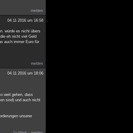
melden
04.11.2016 um 16:58
en. würde es nicht übers
die eh nicht viel Geld
was auch immer Euro für
melden
04.11.2016 um 18:06
so weit gehen, dass
en sind) und auch nicht
forderungen unserer
1x zitiert
melden