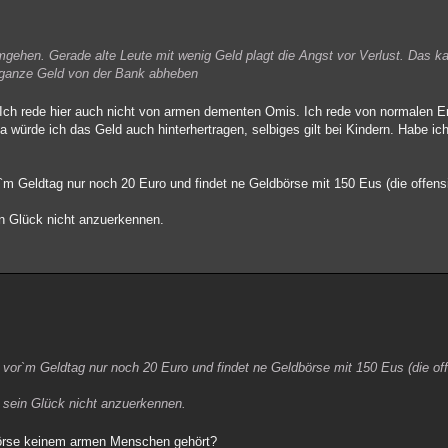
gehen. Gerade alte Leute mit wenig Geld plagt die Angst vor Verlust. Das k
as ganze Geld von der Bank abheben
? Ich rede hier auch nicht von armen dementen Omis. Ich rede von normalen
 würde ich das Geld auch hinterhertragen, selbiges gilt bei Kindern. Habe ic
or`m Geldtag nur noch 20 Euro und findet ne Geldbörse mit 150 Eus (die offen
in Glück nicht anzuerkennen.
ge vor`m Geldtag nur noch 20 Euro und findet ne Geldbörse mit 150 Eus (die of
ß sein Glück nicht anzuerkennen.
dbörse keinem armen Menschen gehört?