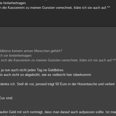
ie hinterhertragen.
h die Kassiererin zu meinen Gunsten verrechnet, kläre ich sie auch auf.^^
Geldbörse keinem armen Menschen gehört?
ch sie hinterhertragen.
 sich die Kassiererin zu meinen Gunsten verrechnet, kläre ich sie auch auf.^^
t ja nun auch nicht jeden Tag ne Geldbörse.
bin auch nicht so abgebrüht, wie es vielleicht hier rüberkommt.
ke ich. Stell dir vor, jemand trägt 50 Euro in der Hosentasche und verliert s
Eus sind.
fen Geld mit sich rumträgt, dass man darauf auch aufpassen sollte. Ist man 