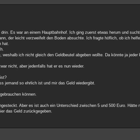
 drin. Es war an einem Hauptbahnhof. Ich ging zuerst etwas herum und such
n, der leicht verzweifelt den Boden absuchte. Ich fragte höflich, ob ich helf
n hat.
ch.
, weshalb ich nicht gleich den Geldbeutel abgeben wollte. Da könnte ja jed
war nicht, aber jedenfalls hat er es nun wieder.
ist?
ss jemand so ehrlich ist und mir das Geld wiedergibt.
t gebrauchen können.
ngesteckt. Aber es ist auch ein Unterschied zwischen 5 und 500 Euro. Hätte 
hier das Geld zurückgegeben.