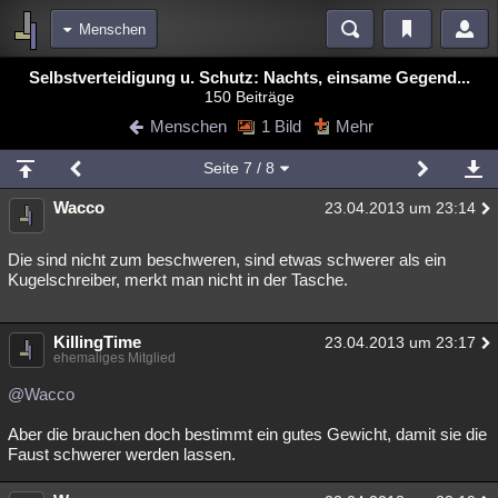
Menschen
Bereiche
Selbstverteidigung u. Schutz: Nachts, einsame Gegend...
150 Beiträge
Echtzeit
Diskussionen
Blogs
Videos
Statistiken
Menschen
1 Bild
Mehr
Chat
Wiki
Neuigkeiten
2
Seite
7
/ 8
meine Rubriken
Wacco
23.04.2013 um 23:14
Menschen
Wissenschaft
Politik
Mystery
Kriminalfälle
Spiritualität
Verschwörungen
Technologie
Ufologie
Die sind nicht zum beschweren, sind etwas schwerer als ein
Kugelschreiber, merkt man nicht in der Tasche.
Natur
Umfragen
Unterhaltung
weitere Rubriken
KillingTime
23.04.2013 um 23:17
ehemaliges Mitglied
Philosophie
Träume
Orte
Esoterik
Literatur
@Wacco
Astronomie
Helpdesk
Gruppen
Gaming
Filme
Aber die brauchen doch bestimmt ein gutes Gewicht, damit sie die
Faust schwerer werden lassen.
Musik
Clash
Verbesserungen
Allmystery
English
Übersichten