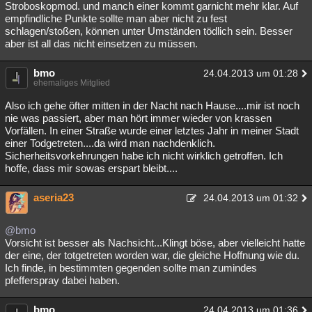
Stroboskopmod. und manch einer kommt garnicht mehr klar. Auf
empfindliche Punkte sollte man aber nicht zu fest
schlagen/stoßen, können unter Umständen tödlich sein. Besser
aber ist all das nicht einsetzen zu müssen.
bmo
24.04.2013 um 01:28
ehemaliges Mitglied
Also ich gehe öfter mitten in der Nacht nach Hause....mir ist noch
nie was passiert, aber man hört immer wieder von krassen
Vorfällen. In einer Straße wurde einer letztes Jahr in meiner Stadt
einer Todgetreten....da wird man nachdenklich.
Sicherheitsvorkehrungen habe ich nicht wirklich getroffen. Ich
hoffe, dass mir sowas erspart bleibt....
aseria23
24.04.2013 um 01:32
@bmo
Vorsicht ist besser als Nachsicht...Klingt böse, aber vielleicht hatte
der eine, der totgetreten worden war, die gleiche Hoffnung wie du.
Ich finde, in bestimmten gegenden sollte man zumindes
pfefferspray dabei haben.
bmo
24.04.2013 um 01:36