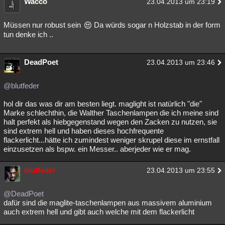
Wacco
23.04.2013 um 23:19
Besucht
Teilgenommen
Alle
Neue
Geschlossen
Müssen nur robust sein
Da würds sogar n Holzstab in der form
Lesenswert
Schlüsselwörter
tun denke ich ..
DeadPoet
23.04.2013 um 23:46
@blutfeder
hol dir das was dir am besten liegt. maglight ist natürlich "die"
Marke schlechthin, die Walther Taschenlampen die ich meine sind
halt perfekt als hiebgegenstand wegen den Zacken zu nutzen, sie
sind extrem hell und haben dieses hochfrequente
flackerlicht...hätte ich zumindest weniger skrupel diese im ernstfall
einzusetzen als bspw. ein Messer.. aberjeder wie er mag.
blutfeder
23.04.2013 um 23:55
@DeadPoet
dafür sind die maglite-taschenlampen aus massivem aluminium
auch extrem hell und gibt auch welche mit dem flackerlicht