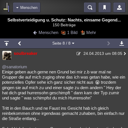
Menschen
Bereiche
Selbstverteidigung u. Schutz: Nachts, einsame Gegend...
150 Beiträge
Echtzeit
Diskussionen
Blogs
Videos
Statistiken
Menschen
1 Bild
Mehr
Chat
Wiki
Neuigkeiten
2
Seite
8
/ 8
meine Rubriken
soulbreaker
24.04.2013 um 08:05
Menschen
Wissenschaft
Politik
Mystery
Kriminalfälle
Spiritualität
Verschwörungen
Technologie
Ufologie
@sanatorium
Einige geben auch gerne nen Grund bei mir z.b war mal ne
Grupper die auf mich zuging ohne das ich was getan habe, wie ein
Natur
Umfragen
Unterhaltung
potenzielles Opfer sehe ich ganz sicher nicht aus
trozdem
weitere Rubriken
gingen sie auf mich zu und einer sagte zu dem andern " Hey der
hat dich grad hurrensohn geschimpft " dann kam der Typ zumir
Philosophie
Träume
Orte
Esoterik
Literatur
und sagte " was schimpfst du mich Hurrensohn"
Astronomie
Helpdesk
Gruppen
Gaming
Filme
Tritt in den Bauch und ne Faust ins Gesicht hab ich gleich
reinbekommen ohne irgendwas gemacht zuhaben, bin einfach nur
Musik
Clash
Verbesserungen
Allmystery
English
die Straße entlang...
Übersichten