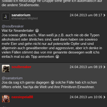
Sobald ich heutzutage ne Gruppe sehe gehe ich automatisch auf
die andere Straßenseite.
Besucht
Teilgenommen
Alle
Neue
Geschlossen
Lesenswert
Schlüsselwörter
sanatorium
24.04.2013 um 08:17
ehemaliges Mitglied
@soulbreaker
Wat für Neandertaler
Joa sowas gibts auch.. Man weiß ja z.B. auch nie ob die Typen
alkoholisiert oder ähnliches sind, weil dann haben sie sowieso
mehr Eier und gehn nicht nur auf potenzielle Opfer und sind
allgemein auch gewaltbereiter und aggressiver, aber ich denke in
vielen Fällen stimmt das von mir genannte deswegen wollt ichs
einfach mal so als Tipp anmerken
soulbreaker
24.04.2013 um 08:19
@sanatorium
Joa da sag ich garnix dagegen
solche Fälle hab ich schon
öffters erlebt, hachja die Welt und ihre Primitiven Einwohner.
cassiopeia88
24.04.2013 um 10:06