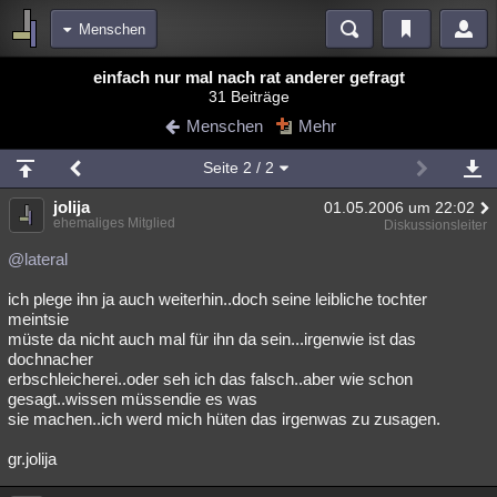
Menschen
Bereiche
einfach nur mal nach rat anderer gefragt
31 Beiträge
Echtzeit
Diskussionen
Blogs
Videos
Statistiken
Menschen
Mehr
Chat
Wiki
Neuigkeiten
2
Seite
2
/ 2
meine Rubriken
jolija
01.05.2006 um 22:02
Menschen
Wissenschaft
Politik
Mystery
Kriminalfälle
ehemaliges Mitglied
Diskussionsleiter
Spiritualität
Verschwörungen
Technologie
Ufologie
@lateral
ich plege ihn ja auch weiterhin..doch seine leibliche tochter
Natur
Umfragen
Unterhaltung
meintsie
weitere Rubriken
müste da nicht auch mal für ihn da sein...irgenwie ist das
dochnacher
Philosophie
Träume
Orte
Esoterik
Literatur
erbschleicherei..oder seh ich das falsch..aber wie schon
gesagt..wissen müssendie es was
Astronomie
Helpdesk
Gruppen
Gaming
Filme
sie machen..ich werd mich hüten das irgenwas zu zusagen.
Musik
Clash
Verbesserungen
Allmystery
English
gr.jolija
Übersichten