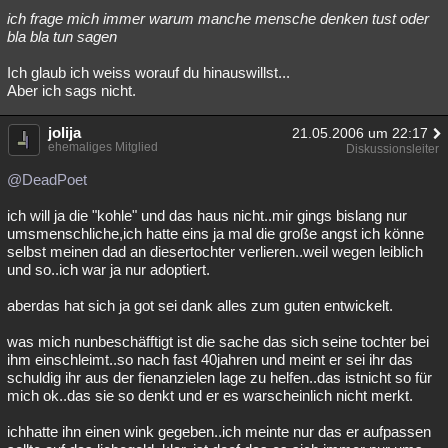
ich frage mich immer warum manche mensche denken tust oder
bla bla tun sagen
Ich glaub ich weiss worauf du hinauswillst...
Aber ich sags nicht.
jolija
21.05.2006 um 22:17
ehemaliges Mitglied
Diskussionsleiter
@DeadPoet
ich will ja die "kohle" und das haus nicht..mir gings bislang nur
umsmenschliche,ich hatte eins ja mal die große angst ich könne
selbst meinen dad an diesertochter verlieren..weil wegen leiblich
und so..ich war ja nur adoptiert.
aberdas hat sich ja got sei dank alles zum guten entwickelt.
was mich nunbeschäfftigt ist die sache das sich seine tochter bei
ihm einschleimt..so nach fast 40jahren und meint er sei ihr das
schuldig ihr aus der fienanzielen lage zu helfen..das istnicht so für
mich ok..das sie so denkt und er es warscheinlich nicht merkt.
ichhatte ihn einen wink gegeben..ich meinte nur das er aufpassen