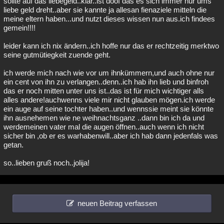
sollte auf das liebegeld..klar..ist doof das es sich immer nur ums
liebe geld dreht..aber sie kannte ja allesan fienaziele mitteln die
meine eltern haben...und nutzt dieses wissen nun aus.ich findees
gemein!!!!
leider kann ich nix ändern..ich hoffe nur das er rechtzeitig merktwo
seine gutmütiegkeit zuende geht.
ich werde mich nach wie vor um ihnkümmern,und auch ohne nur
ein cent von ihn zu verlangen..denn..ich hab ihn lieb und binfroh
das er noch mitten unter uns ist..das ist für mich wichtiger alls
alles andere!auchwenns viele mir nicht glauben mögen.ich werde
ein auge auf seine tochter haben..und wennssie meint sie könnte
ihn ausnehemen wie ne weihnachtsganz ..dann bin ich da und
werdemeinen vater mal die augen öffnen..auch wenn ich nicht
sicher bin ,ob er es warhabenwill..aber ich hab dann jedenfals was
getan.
so..lieben gruß noch..jolija!
neuen Beitrag verfassen