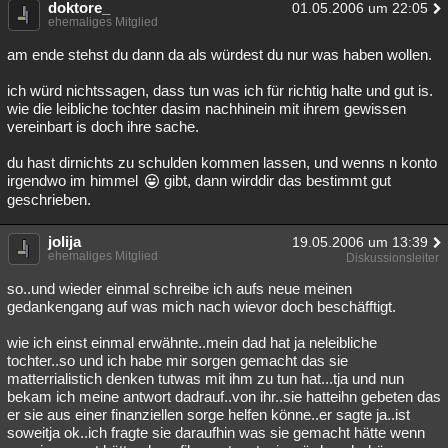
doktore_
01.05.2006 um 22:05
Besucht
Teilgenommen
Alle
Neue
Geschlossen
ehemaliges Mitglied
am ende stehst du dann da als würdest du nur was haben wollen.
Lesenswert
Schlüsselwörter
ich würd nichtssagen, dass tun was ich für richtig halte und gut is.
wie die leibliche tochter dasim nachhinein mit ihrem gewissen
vereinbart is doch ihre sache.
du hast dirnichts zu schulden kommen lassen, und wenns n konto
irgendwo im himmel
gibt, dann wirddir das bestimmt gut
geschrieben.
jolija
19.05.2006 um 13:39
ehemaliges Mitglied
Diskussionsleiter
so..und wieder einmal schreibe ich aufs neue meinen
gedankengang auf was mich nach wievor doch beschäfftigt.
wie ich einst einmal erwähnte..mein dad hat ja neleibliche
tochter..so und ich habe mir sorgen gemacht das sie
matterrialistich denken tutwas mit ihm zu tun hat...tja und nun
bekam ich meine antwort dadrauf..von ihr..sie hatteihn gebeten das
er sie aus einer finanziellen sorge helfen könne..er sagte ja..ist
soweitja ok..ich fragte sie daraufhin was sie gemacht hätte wenn