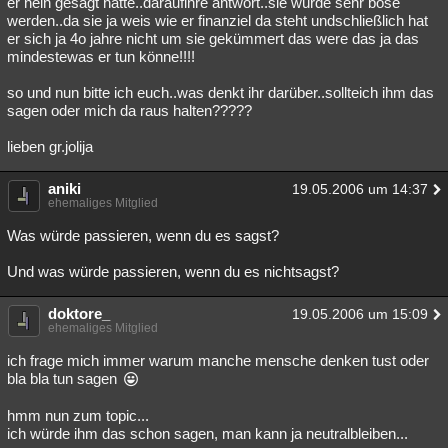
er nein gesagt hätte..daraufihre antwort..sie würde sehr böse
werden..da sie ja weis wie er finanziel da steht undschließlich hat
er sich ja 4o jahre nicht um sie gekümmert das were das ja das
mindestewas er tun könne!!!!
so und nun bitte ich euch..was denkt ihr darüber..sollteich ihm das
sagen oder mich da raus halten?????
lieben gr.jolija
aniki
19.05.2006 um 14:37
ehemaliges Mitglied
Was würde passieren, wenn du es sagst?
Und was würde passieren, wenn du es nichtsagst?
doktore_
19.05.2006 um 15:09
ehemaliges Mitglied
ich frage mich immer warum manche mensche denken tust oder
bla bla tun sagen
hmm nun zum topic...
ich würde ihm das schon sagen, man kann ja neutralbleiben...