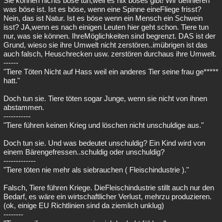
Sie können nichts böse tun,weil es nix böses gibt! Wir definieren
was böse ist. Ist es böse, wenn eine Spinne eineFliege frisst?
Besucht
Teilgenommen
Alle
Neue
Geschlossen
Nein, das ist Natur. Ist es böse wenn ein Mensch ein Schwein
isst? JA,wenn es nach einigen Leuten hier geht schon. Tiere tun
Lesenswert
Schlüsselwörter
nur, was sie können. IhreMöglichkeiten sind begrenzt. DAS ist der
Grund, wieso sie ihre Umwelt nicht zerstören..imübrigen ist das
auch falsch, Heuschrecken usw. zerstören durchaus ihre Umwelt.
------
"Tiere Töten Nicht auf Hass weil ein anderes Tier seine frau ge*****
hatt."
Doch tun sie. Tiere töten sogar Junge, wenn sie nicht von ihnen
abstammen.
-----------
"Tiere führen keinen Krieg und löschen nicht unschuldige aus."
Doch tun sie. Und was bedeutet unschuldig? Ein Kind wird von
einem Bärengefressen..schuldig oder unschuldig?
-------------
"Tiere töten nie mehr als siebrauchen ( Fleischindustrie )."
Falsch, Tiere führen Kriege. DieFleischindustrie stillt auch nur den
Bedarf, es wäre ein wirtschaftlicher Verlust, mehrzu produzieren.
(ok, einige EU Richtlinien sind da ziemlich unklug)
--------