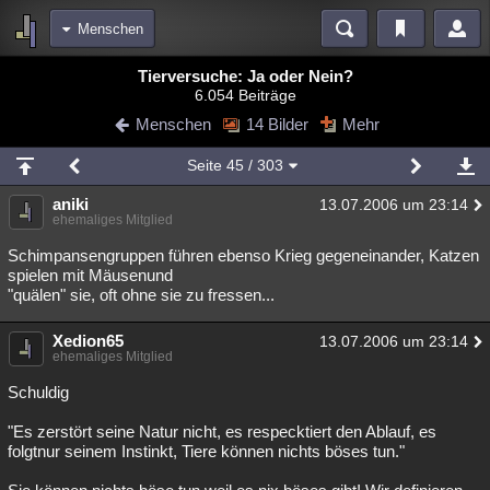
Menschen
Bereiche
Tierversuche: Ja oder Nein?
6.054 Beiträge
Echtzeit
Diskussionen
Blogs
Videos
Statistiken
Menschen
14 Bilder
Mehr
Chat
Wiki
Neuigkeiten
Seite
45
/ 303
meine Rubriken
aniki
13.07.2006 um 23:14
Menschen
Wissenschaft
Politik
Mystery
Kriminalfälle
ehemaliges Mitglied
Spiritualität
Verschwörungen
Technologie
Ufologie
Schimpansengruppen führen ebenso Krieg gegeneinander, Katzen
spielen mit Mäusenund
"quälen" sie, oft ohne sie zu fressen...
Natur
Umfragen
Unterhaltung
weitere Rubriken
Xedion65
13.07.2006 um 23:14
ehemaliges Mitglied
Philosophie
Träume
Orte
Esoterik
Literatur
Schuldig
Astronomie
Helpdesk
Gruppen
Gaming
Filme
"Es zerstört seine Natur nicht, es respecktiert den Ablauf, es
Musik
Clash
Verbesserungen
Allmystery
English
folgtnur seinem Instinkt, Tiere können nichts böses tun."
Übersichten