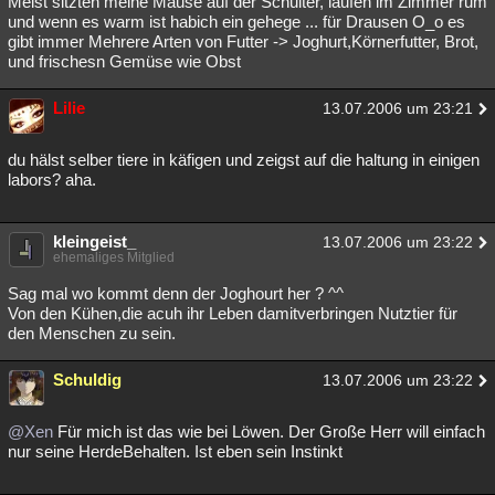
Meist sitzten meine Mäuse auf der Schulter, laufen im Zimmer rum
und wenn es warm ist habich ein gehege ... für Drausen O_o es
gibt immer Mehrere Arten von Futter -> Joghurt,Körnerfutter, Brot,
und frischesn Gemüse wie Obst
Lilie
13.07.2006 um 23:21
du hälst selber tiere in käfigen und zeigst auf die haltung in einigen
labors? aha.
kleingeist_
13.07.2006 um 23:22
ehemaliges Mitglied
Sag mal wo kommt denn der Joghourt her ? ^^
Von den Kühen,die acuh ihr Leben damitverbringen Nutztier für
den Menschen zu sein.
Schuldig
13.07.2006 um 23:22
@Xen
Für mich ist das wie bei Löwen. Der Große Herr will einfach
nur seine HerdeBehalten. Ist eben sein Instinkt