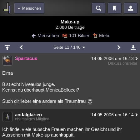
Menschen
Bereiche
Make-up
2.888 Beiträge
Echtzeit
Diskussionen
Blogs
Videos
Statistiken
Menschen
101 Bilder
Mehr
Chat
Wiki
Neuigkeiten
2
Seite
11
/ 146
meine Rubriken
Spartacus
14.05.2006 um 16:13
Menschen
Wissenschaft
Politik
Mystery
Kriminalfälle
Diskussionsleiter
Spiritualität
Verschwörungen
Technologie
Ufologie
Elma
Bist echt Niveaulos junge.
Natur
Umfragen
Unterhaltung
Kennst du überhaupt MonicaBellucci?
weitere Rubriken
Such dir lieber eine andere als Traumfrau
Philosophie
Träume
Orte
Esoterik
Literatur
andalglarien
14.05.2006 um 16:14
Astronomie
Helpdesk
Gruppen
Gaming
Filme
ehemaliges Mitglied
Musik
Clash
Verbesserungen
Allmystery
English
Ich finde, viele hübsche Frauen machen ihr Gesicht und ihr
Aussehen mit Make-up auchkaputt.
Übersichten