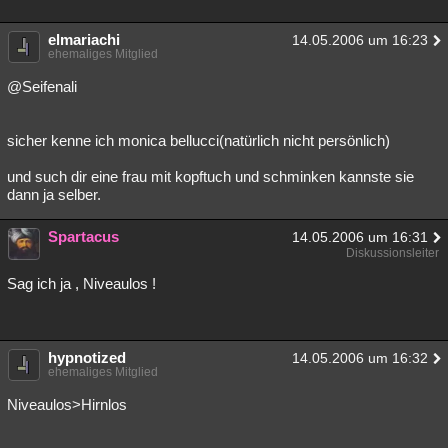
Besucht
Teilgenommen
Alle
Neue
Geschlossen
elmariachi
14.05.2006 um 16:23
ehemaliges Mitglied
Lesenswert
Schlüsselwörter
@Seifenali
sicher kenne ich monica bellucci(natürlich nicht persönlich)
und such dir eine frau mit kopftuch und schminken kannste sie
dann ja selber.
Spartacus
14.05.2006 um 16:31
Diskussionsleiter
Sag ich ja , Niveaulos !
hypnotized
14.05.2006 um 16:32
ehemaliges Mitglied
Niveaulos>Hirnlos