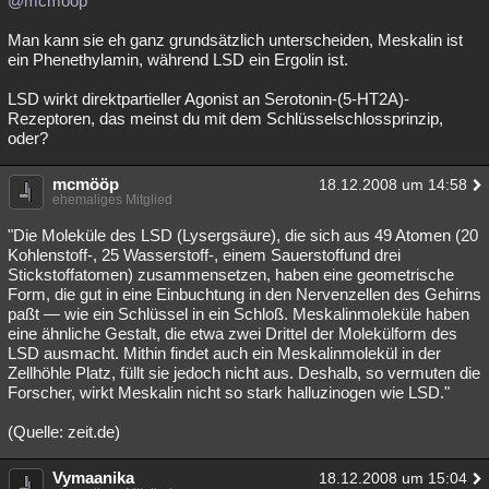
@mcmööp
Besucht
Teilgenommen
Alle
Neue
Geschlossen
Man kann sie eh ganz grundsätzlich unterscheiden, Meskalin ist
ein Phenethylamin, während LSD ein Ergolin ist.
Lesenswert
Schlüsselwörter
LSD wirkt direktpartieller Agonist an Serotonin-(5-HT2A)-
Rezeptoren, das meinst du mit dem Schlüsselschlossprinzip,
oder?
mcmööp
18.12.2008 um 14:58
ehemaliges Mitglied
"Die Moleküle des LSD (Lysergsäure), die sich aus 49 Atomen (20
Kohlenstoff-, 25 Wasserstoff-, einem Sauerstoffund drei
Stickstoffatomen) zusammensetzen, haben eine geometrische
Form, die gut in eine Einbuchtung in den Nervenzellen des Gehirns
paßt — wie ein Schlüssel in ein Schloß. Meskalinmoleküle haben
eine ähnliche Gestalt, die etwa zwei Drittel der Molekülform des
LSD ausmacht. Mithin findet auch ein Meskalinmolekül in der
Zellhöhle Platz, füllt sie jedoch nicht aus. Deshalb, so vermuten die
Forscher, wirkt Meskalin nicht so stark halluzinogen wie LSD."
(Quelle: zeit.de)
Vymaanika
18.12.2008 um 15:04