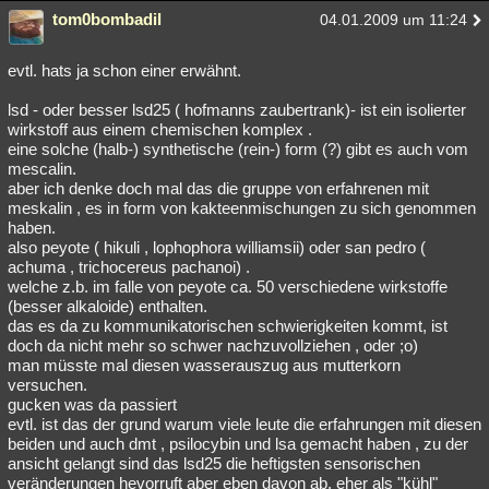
tom0bombadil
04.01.2009 um 11:24
evtl. hats ja schon einer erwähnt.
lsd - oder besser lsd25 ( hofmanns zaubertrank)- ist ein isolierter
wirkstoff aus einem chemischen komplex .
eine solche (halb-) synthetische (rein-) form (?) gibt es auch vom
mescalin.
aber ich denke doch mal das die gruppe von erfahrenen mit
meskalin , es in form von kakteenmischungen zu sich genommen
haben.
also peyote ( hikuli , lophophora williamsii) oder san pedro (
achuma , trichocereus pachanoi) .
welche z.b. im falle von peyote ca. 50 verschiedene wirkstoffe
(besser alkaloide) enthalten.
das es da zu kommunikatorischen schwierigkeiten kommt, ist
doch da nicht mehr so schwer nachzuvollziehen , oder ;o)
man müsste mal diesen wasserauszug aus mutterkorn
versuchen.
gucken was da passiert
evtl. ist das der grund warum viele leute die erfahrungen mit diesen
beiden und auch dmt , psilocybin und lsa gemacht haben , zu der
ansicht gelangt sind das lsd25 die heftigsten sensorischen
veränderungen hevorruft aber eben davon ab, eher als "kühl"