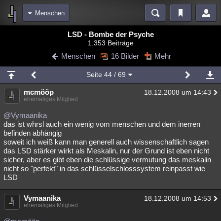
Menschen
Bereiche
LSD - Bombe der Psyche
1.353 Beiträge
Echtzeit
Diskussionen
Blogs
Videos
Statistiken
Menschen
16 Bilder
Mehr
Chat
Wiki
Neuigkeiten
2
Seite
44
/ 69
meine Rubriken
mcmööp
18.12.2008 um 14:43
Menschen
Wissenschaft
Politik
Mystery
Kriminalfälle
ehemaliges Mitglied
Spiritualität
Verschwörungen
Technologie
Ufologie
@Vymaanika
das ist whrsl auch ein wenig vom menschen und dem inerren
befinden abhängig
Natur
Umfragen
Unterhaltung
soweit ich weiß kann man generell auch wissenschaftlich sagen
weitere Rubriken
das LSD stärker wirkt als Meskalin, nur der Grund ist eben nicht
sicher, aber es gibt eben die schlüssige vermutung das meskalin
Philosophie
Träume
Orte
Esoterik
Literatur
nicht so "perfekt" in das schlüsselschlosssystem reinpasst wie
LSD
Astronomie
Helpdesk
Gruppen
Gaming
Filme
Vymaanika
18.12.2008 um 14:53
Musik
Clash
Verbesserungen
Allmystery
English
ehemaliges Mitglied
Übersichten