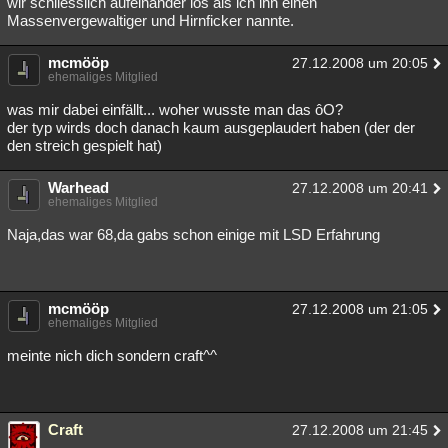
wir schliesslich aufeinander los als ich ihn einen
Massenvergewaltiger und Hirnficker nannte.
mcmööp
27.12.2008 um 20:05
ehemaliges Mitglied
was mir dabei einfällt... woher wusste man das ôO?
der typ wirds doch danach kaum ausgeplaudert haben (der der
den streich gespielt hat)
Warhead
27.12.2008 um 20:41
ehemaliges Mitglied
Naja,das war 68,da gabs schon einige mit LSD Erfahrung
mcmööp
27.12.2008 um 21:05
ehemaliges Mitglied
meinte nich dich sondern craft^^
Craft
27.12.2008 um 21:45