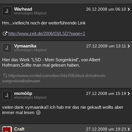
Warhead
26.12.2008 um 06:10
ehemaliges Mitglied
Hm...vielleicht noch der weiterführende Link
http://www.zeit.de/2006/03/LSD?page=1
Vymaanika
27.12.2008 um 13:11
ehemaliges Mitglied
Hier das Werk "LSD - Mein Sorgenkind", von Albert
Hofmann.Sollte man mal gelesen haben.
http://www.scribd.com/doc/3417053/lsd-delsdmein-
sorgenkindhofmann
mcmööp
27.12.2008 um 15:19
ehemaliges Mitglied
vielen dank vymaanika!! ich hab mir das nie gekauft wollts aber
immer mal lesen
Craft
27.12.2008 um 19:23