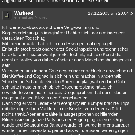
abgefuckt es sein muss unwissentlich auf LSD zu sein...
Warhead
27.12.2008 um 20:04
ehemaliges Mitglied
Ich werte soetwas als schwere Vergewaltung und
Körperverletzung,ein imaginärer Richter sieht darin mindestens
versuchten Todschlag
Mit meinem Vater hab ich mich deswegen mal geprügelt.
Er ist ein stockreaktionärer alter Sack,Inspizient und technischer
Direktor am Theater,wohlgemerkt Technik,nicht die Kunst,die
nennt er brotlos,von daher könnte er auch Maschinenbauingenieur
sein.
Wir sassen uns in nem Cafe gegenüber,er schluckte abwechselnd
Bier,Kaffee und Cognac in sich rein und machte in anderthalb
Stunden ne Schachtel Golden American platt,während ich Cola
schlürfte fragte er mich ob ich Drogenprobleme hätte.Ich
erwiederte wenn hier einer das Drogenproblem hat sei er das,er
möge mal einen Blick in den Spiegel werfen
Dann zog er vom Leder.Premierenparty,ein Kumpel brachte Trips
mit,die kippte dann Vaddern in die Bowle...von der er natürlich
nichts trank.Aber er erzählte in ausgesprochen schillernden
Bildern wie die ganze Party aus den Fugen ging,zu einer Orgie
wurde und Skandal des Jahres wurde.Ich wurde immer saurer,er
wurde immer unverständiger und als wir draussen waren gingen