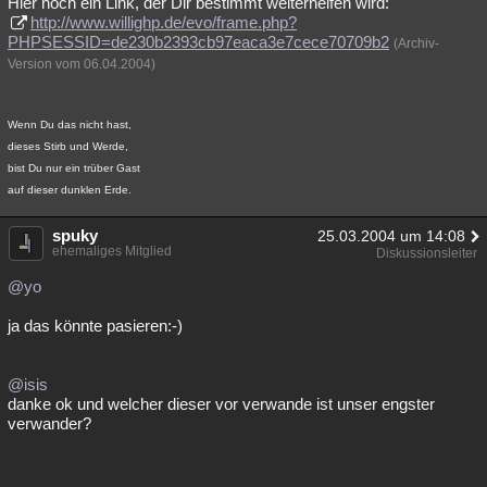
Hier noch ein Link, der Dir bestimmt weiterhelfen wird:
http://www.willighp.de/evo/frame.php?
PHPSESSID=de230b2393cb97eaca3e7cece70709b2
(Archiv-
Version vom 06.04.2004)
Wenn Du das nicht hast,
dieses Stirb und Werde,
bist Du nur ein trüber Gast
auf dieser dunklen Erde.
spuky
25.03.2004 um 14:08
ehemaliges Mitglied
Diskussionsleiter
@yo
ja das könnte pasieren:-)
@isis
danke ok und welcher dieser vor verwande ist unser engster
verwander?