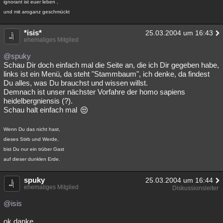
ignorant ist euer leben ,
und mit aroganz geschmückt
*isis*
25.03.2004 um 16:43
ehemaliges Mitglied
@spuky
Schau Dir doch einfach mal die Seite an, die ich Dir gegeben habe,
links ist ein Menü, da steht "Stammbaum", ich denke, da findest
Du alles, was Du brauchst und wissen willst.
Demnach ist unser nächster Vorfahre der homo sapiens
heidelbergniensis (?).
Schau halt einfach mal
Wenn Du das nicht hast,
dieses Stirb und Werde,
bist Du nur ein trüber Gast
auf dieser dunklen Erde.
spuky
25.03.2004 um 16:44
ehemaliges Mitglied
Diskussionsleiter
@isis
ok danke