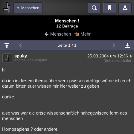
Menschen
Bereiche
Menschen !
12 Beiträge
Echtzeit
Diskussionen
Blogs
Videos
Statistiken
Menschen
Mehr
Chat
Wiki
Neuigkeiten
2
Seite 1 / 1
meine Rubriken
spuky
25.03.2004 um 12:36
Menschen
Wissenschaft
Politik
Mystery
Kriminalfälle
ehemaliges Mitglied
Diskussionsleiter
Spiritualität
Verschwörungen
Technologie
Ufologie
hi
da ich in diesem thema über wenig wissen verfüge würde ich euch
Natur
Umfragen
Unterhaltung
darum bitten euer wissen mir hier weiter zu geben
weitere Rubriken
danke
Philosophie
Träume
Orte
Esoterik
Literatur
Astronomie
Helpdesk
Gruppen
Gaming
Filme
also was war die ertse wissenschaftlich nahcgewisene form des
menschen
Musik
Clash
Verbesserungen
Allmystery
English
Homosapiens ? oder andere
Übersichten