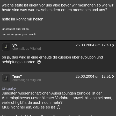
welche stufe ist direkt vor uns also bevor wir mesnchen so wie wir
Besucht
Teilgenommen
Alle
Neue
Geschlossen
heute sind was war zwischen dem ersten menschen und uns?
Lesenswert
Schlüsselwörter
hoffe ihr könnt mir helfen
ignorant ist euer leben ,
und mit aroganz geschmückt
yo
25.03.2004 um 12:49
ehemaliges Mitglied
oh je, das wird in eine erneute diskussion über evolution und
schöpfung ausarten
*isis*
25.03.2004 um 12:51
ehemaliges Mitglied
@spuky
Jüngsten wissenschaftlichen Ausgrabungen zurfolge ist der
Australopithecus unser ältester Vorfahre - soweit bislang bekannt,
vielleicht gibt´s da auch noch mehr?
Muß nicht heißen, daß es so ist