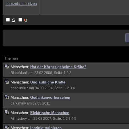
Lesezeichen setzen
Themen
Menschen:
Hat der Körper geheime Kräfte?
Blackklank
am 23.02.2008, Seite:
1
2
3
Menschen:
Unglaubliche Kräfte
shaolin887
am 04.03.2004, Seite:
1
2
3
4
Menschen:
Gedankenvorhersehen
darkshiny
am 02.03.2011
Menschen:
Elektrische Menschen
Allmystery
am 25.08.2007, Seite:
1
2
3
4
5
Menschen:
Instinkt trainieren