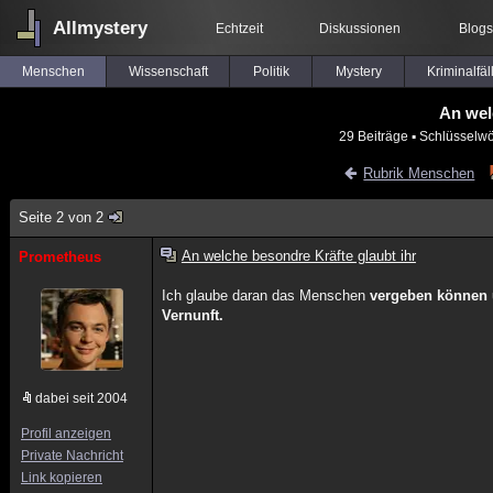
Allmystery
Echtzeit
Diskussionen
Blogs
Menschen
Wissenschaft
Politik
Mystery
Kriminalfäl
An wel
29 Beiträge
▪ Schlüsselwö
Rubrik Menschen
Seite 2 von 2
An welche besondre Kräfte glaubt ihr
Prometheus
Ich glaube daran das Menschen
vergeben können u
Vernunft.
dabei seit 2004
Profil anzeigen
Private Nachricht
Link kopieren