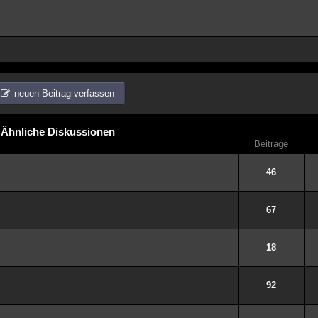
neuen Beitrag verfassen
Ähnliche Diskussionen
Beiträge
46
67
18
92