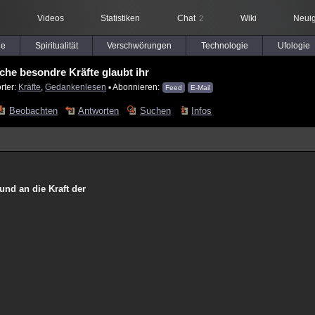
Videos
Statistiken
Chat
Wiki
Neuig
2
le
Spiritualität
Verschwörungen
Technologie
Ufologie
che besondre Kräfte glaubt ihr
rter:
Kräfte
,
Gedankenlesen
▪ Abonnieren:
Feed
E-Mail
Beobachten
Antworten
Suchen
Infos
nd an die Kraft der