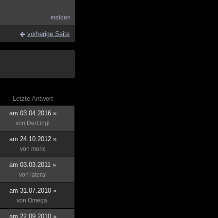
melden
vorherige Seite
Letzte Antwort
am 03.04.2016 »
von
DerLingl
am 24.10.2012 »
von
moric
am 03.03.2011 »
von
lateral
am 31.07.2010 »
von
Omega.
am 22.09.2010 »