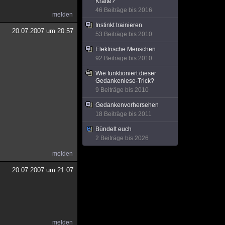
Kräfte?
46 Beiträge bis 2016
melden
Instinkt trainieren
20.07.2007 um 20:57
53 Beiträge bis 2010
Elektrische Menschen
92 Beiträge bis 2010
Wie funktioniert dieser
Gedankenlese-Trick?
9 Beiträge bis 2010
Gedankenvorhersehen
18 Beiträge bis 2011
Bündelt euch
2 Beiträge bis 2026
melden
20.07.2007 um 21:07
melden