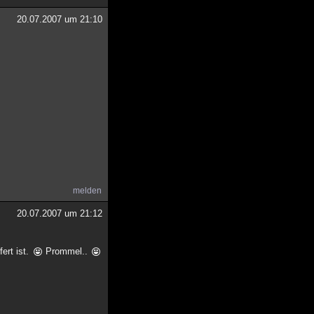
20.07.2007 um 21:10
melden
20.07.2007 um 21:12
ert ist.
Prommel..