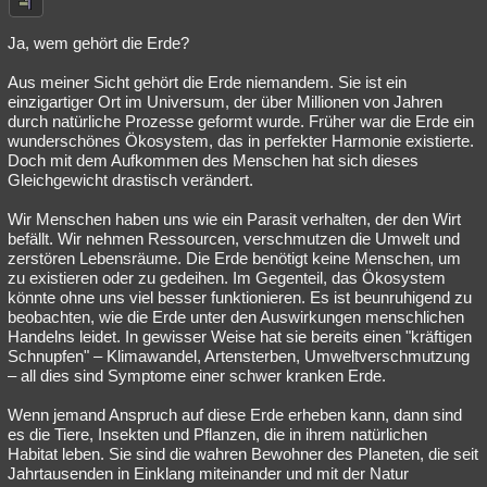
Ja, wem gehört die Erde?
Aus meiner Sicht gehört die Erde niemandem. Sie ist ein
einzigartiger Ort im Universum, der über Millionen von Jahren
durch natürliche Prozesse geformt wurde. Früher war die Erde ein
wunderschönes Ökosystem, das in perfekter Harmonie existierte.
Doch mit dem Aufkommen des Menschen hat sich dieses
Gleichgewicht drastisch verändert.
Wir Menschen haben uns wie ein Parasit verhalten, der den Wirt
befällt. Wir nehmen Ressourcen, verschmutzen die Umwelt und
zerstören Lebensräume. Die Erde benötigt keine Menschen, um
zu existieren oder zu gedeihen. Im Gegenteil, das Ökosystem
könnte ohne uns viel besser funktionieren. Es ist beunruhigend zu
beobachten, wie die Erde unter den Auswirkungen menschlichen
Handelns leidet. In gewisser Weise hat sie bereits einen "kräftigen
Schnupfen" – Klimawandel, Artensterben, Umweltverschmutzung
– all dies sind Symptome einer schwer kranken Erde.
Wenn jemand Anspruch auf diese Erde erheben kann, dann sind
es die Tiere, Insekten und Pflanzen, die in ihrem natürlichen
Habitat leben. Sie sind die wahren Bewohner des Planeten, die seit
Jahrtausenden in Einklang miteinander und mit der Natur