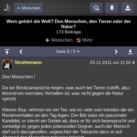
Menschen
Bereiche
Wem gehört die Welt? Den Menschen, den Tieren oder der
Natur?
Echtzeit
Diskussionen
Blogs
Videos
Statistiken
173 Beiträge
Menschen
Mehr
Chat
Wiki
Neuigkeiten
2
meine Rubriken
Seite
8
/ 9
Menschen
Wissenschaft
Politik
Mystery
Kriminalfälle
Strahlemann
29.12.2011 um 11:56
Spiritualität
Verschwörungen
Technologie
Ufologie
Den Menschen !
Natur
Umfragen
Unterhaltung
Da wir Besitzansprüche hegen, was auch bei Tieren zutrifft, also
weitere Rubriken
letzend ein normales Verhalten ist, was nicht gegen die Natur
spricht.
Philosophie
Träume
Orte
Esoterik
Literatur
Kleines Bsp. nehmen wir ein Tier, wie es viele sein könnten die ein
Astronomie
Helpdesk
Gruppen
Gaming
Filme
Revierverhalten an den Tag legen. Der Bär wäre ein passender
Kandidat, er steckt ein Gebiet ab, dass er für sich beansprucht und
Musik
Clash
Verbesserungen
Allmystery
English
verteidigt es gegen jeden potenziellen Gegner, auch der Mensch
darf sich dazugesellen, ungeachtet der Tatsache dass er auf
Übersichten