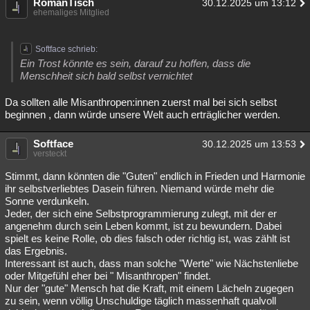
RomanTisch
30.12.2025 um 13:12
ehemaliges Mitglied
Softface schrieb:
Ein Trost könnte es sein, darauf zu hoffen, dass die
Menschheit sich bald selbst vernichtet
Da sollten alle Misanthropen:innen zuerst mal bei sich selbst
beginnen , dann würde unsere Welt auch erträglicher werden.
Softface
30.12.2025 um 13:53
versteckt
Stimmt, dann könnten die "Guten" endlich in Frieden und Harmonie
ihr selbstverliebtes Dasein führen. Niemand würde mehr die
Sonne verdunkeln.
Jeder, der sich eine Selbstprogrammierung zulegt, mit der er
angenehm durch sein Leben kommt, ist zu bewundern. Dabei
spielt es keine Rolle, ob dies falsch oder richtig ist, was zählt ist
das Ergebnis.
Interessant ist auch, dass man solche "Werte" wie Nächstenliebe
oder Mitgefühl eher bei " Misanthropen" findet.
Nur der "gute" Mensch hat die Kraft, mit einem Lächeln zugegen
zu sein, wenn völlig Unschuldige täglich massenhaft qualvoll