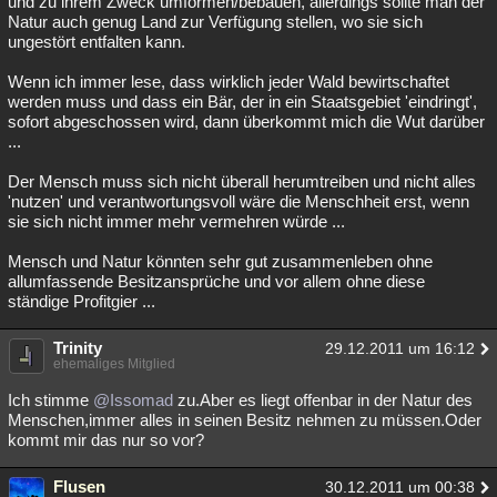
und zu ihrem Zweck umformen/bebauen, allerdings sollte man der
Natur auch genug Land zur Verfügung stellen, wo sie sich
ungestört entfalten kann.
Wenn ich immer lese, dass wirklich jeder Wald bewirtschaftet
werden muss und dass ein Bär, der in ein Staatsgebiet 'eindringt',
sofort abgeschossen wird, dann überkommt mich die Wut darüber
...
Der Mensch muss sich nicht überall herumtreiben und nicht alles
'nutzen' und verantwortungsvoll wäre die Menschheit erst, wenn
sie sich nicht immer mehr vermehren würde ...
Mensch und Natur könnten sehr gut zusammenleben ohne
allumfassende Besitzansprüche und vor allem ohne diese
ständige Profitgier ...
Trinity
29.12.2011 um 16:12
ehemaliges Mitglied
Ich stimme
@Issomad
zu.Aber es liegt offenbar in der Natur des
Menschen,immer alles in seinen Besitz nehmen zu müssen.Oder
kommt mir das nur so vor?
Flusen
30.12.2011 um 00:38