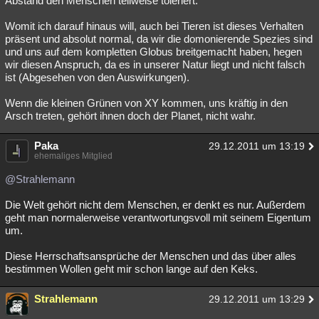
Abstand den Menschen teilweise toleriert.
Besucht
Teilgenommen
Alle
Neue
Geschlossen
Womit ich darauf hinaus will, auch bei Tieren ist dieses Verhalten
präsent und absolut normal, da wir die domonierende Spezies sind
Lesenswert
Schlüsselwörter
und uns auf dem kompletten Globus breitgemacht haben, hegen
wir diesen Anspruch, da es in unserer Natur liegt und nicht falsch
ist (Abgesehen von den Auswirkungen).
Wenn die kleinen Grünen von XY kommen, uns kräftig in den
Arsch treten, gehört ihnen doch der Planet, nicht wahr.
Paka
29.12.2011 um 13:19
ehemaliges Mitglied
@Strahlemann
Die Welt gehört nicht dem Menschen, er denkt es nur. Außerdem
geht man normalerweise verantwortungsvoll mit seinem Eigentum
um.
Diese Herrschaftsansprüche der Menschen und das über alles
bestimmen Wollen geht mir schon lange auf den Keks.
Strahlemann
29.12.2011 um 13:29