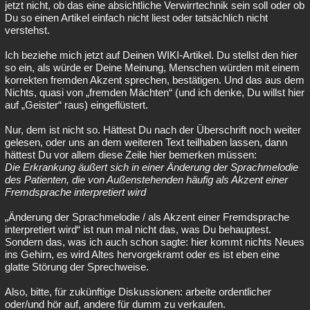
jetzt nicht, ob das eine absichtliche Verwirrtechnik sein soll oder ob
Du so einen Artikel einfach nicht liest oder tatsächlich nicht
verstehst.
Ich beziehe mich jetzt auf Deinen WIKI-Artikel. Du stellst den hier
so ein, als würde er Deine Meinung, Menschen würden mit einem
korrekten fremden Akzent sprechen, bestätigen. Und das aus dem
Nichts, quasi von „fremden Mächten“ (und ich denke, Du willst hier
auf „Geister“ raus) eingeflüstert.
Nur, dem ist nicht so. Hättest Du nach der Überschrift noch weiter
gelesen, oder uns an dem weiteren Text teilhaben lassen, dann
hättest Du vor allem diese Zeile hier bemerken müssen:
Die Erkrankung äußert sich in einer Änderung der Sprachmelodie
des Patienten, die von Außenstehenden häufig als Akzent einer
Fremdsprache interpretiert wird
„Änderung der Sprachmelodie / als Akzent einer Fremdsprache
interpretiert wird“ ist nun mal nicht das, was Du behauptest.
Sondern das, was ich auch schon sagte: hier kommt nichts Neues
ins Gehirn, es wird Altes hervorgekramt oder es ist eben eine
glatte Störung der Sprechweise.
Also, bitte, für zukünftige Diskussionen: arbeite ordentlicher
oder/und hör auf, andere für dumm zu verkaufen.