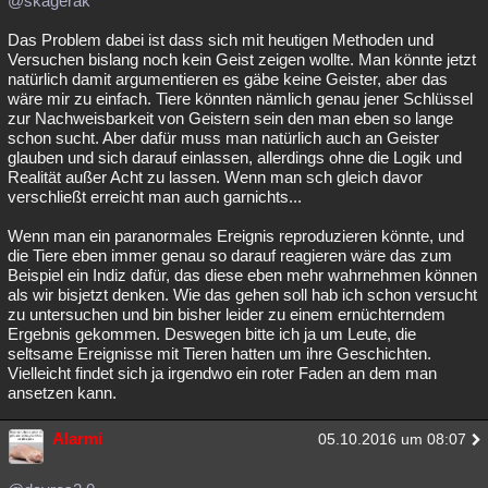
@skagerak
Besucht
Teilgenommen
Alle
Neue
Geschlossen
Das Problem dabei ist dass sich mit heutigen Methoden und
Versuchen bislang noch kein Geist zeigen wollte. Man könnte jetzt
Lesenswert
Schlüsselwörter
natürlich damit argumentieren es gäbe keine Geister, aber das
wäre mir zu einfach. Tiere könnten nämlich genau jener Schlüssel
zur Nachweisbarkeit von Geistern sein den man eben so lange
schon sucht. Aber dafür muss man natürlich auch an Geister
glauben und sich darauf einlassen, allerdings ohne die Logik und
Realität außer Acht zu lassen. Wenn man sch gleich davor
verschließt erreicht man auch garnichts...
Wenn man ein paranormales Ereignis reproduzieren könnte, und
die Tiere eben immer genau so darauf reagieren wäre das zum
Beispiel ein Indiz dafür, das diese eben mehr wahrnehmen können
als wir bisjetzt denken. Wie das gehen soll hab ich schon versucht
zu untersuchen und bin bisher leider zu einem ernüchterndem
Ergebnis gekommen. Deswegen bitte ich ja um Leute, die
seltsame Ereignisse mit Tieren hatten um ihre Geschichten.
Vielleicht findet sich ja irgendwo ein roter Faden an dem man
ansetzen kann.
Alarmi
05.10.2016 um 08:07