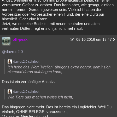
Angst, weshalb er ja schon mal prophylakatisch bellte, um einer
vermuteten Gefahr zu drohen. Das kann aber, wie gesagt, einfach
nur ein fremder Geruch gewesen sein. Vielleicht hatten die
Vorbesitzer oder Vorbesucher einen Hund, der eine Duftspur
hinterließ. Oder eine Katze.
Jetzt, wo es seine Bude ist, mit neuen neutralen und alten
vertrauten Düften, regt er sich ja nicht mehr auf.
off-peak
05.10.2016 um 13:47
@davros2.0
davros2.0 schrieb:
Ich hebe das Wort "Wellen" übrigens extra hervor, damit sich
niemand daran aufhängen kann,
Das ist ein vernünftiger Ansatz.
davros2.0 schrieb:
Wie Tiere das machen weiss ich nicht,
Das hingegen nicht mehr. Das ist bereits ein Logikfehler. Weil Du
einfach, OHNE BELEGE, voraussetzt,
1) dass es Geister gibt und