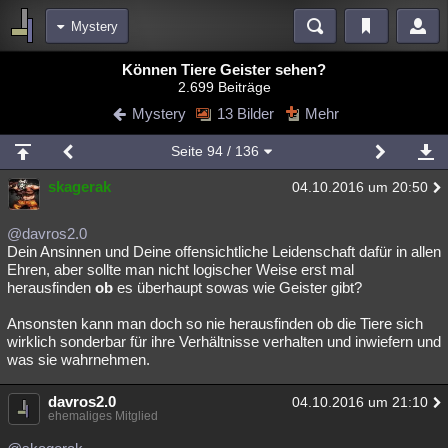
Mystery
Bereiche
Können Tiere Geister sehen?
2.699 Beiträge
Echtzeit
Diskussionen
Blogs
Videos
Statistiken
Mystery
13 Bilder
Mehr
Chat
Wiki
Neuigkeiten
2
Seite
94
/ 136
meine Rubriken
skagerak
04.10.2016 um 20:50
Menschen
Wissenschaft
Politik
Mystery
Kriminalfälle
Spiritualität
Verschwörungen
Technologie
Ufologie
@davros2.0
Dein Ansinnen und Deine offensichtliche Leidenschaft dafür in allen
Ehren, aber sollte man nicht logischer Weise erst mal
Natur
Umfragen
Unterhaltung
herausfinden
ob
es überhaupt sowas wie Geister gibt?
weitere Rubriken
Ansonsten kann man doch so nie herausfinden ob die Tiere sich
Philosophie
Träume
Orte
Esoterik
Literatur
wirklich sonderbar für ihre Verhältnisse verhalten und inwiefern und
was sie wahrnehmen.
Astronomie
Helpdesk
Gruppen
Gaming
Filme
davros2.0
04.10.2016 um 21:10
Musik
Clash
Verbesserungen
Allmystery
English
ehemaliges Mitglied
Übersichten