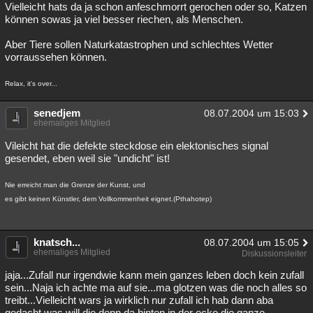
Vielleicht hats da ja schon anfeschmorrt gerochen oder so, Katzen
können sowas ja viel besser riechen, als Menschen.
Aber Tiere sollen Naturkatastrophen und schlechtes Wetter
vorraussehen können.
Relax, it's over...
senedjem
08.07.2004 um 15:03
ehemaliges Mitglied
Vileicht hat die defekte steckdose ein elektonisches signal
gesendet, eben weil sie "undicht" ist!
Nie erreicht man die Grenze der Kunst, und
es gibt keinen Künstler, dem Vollkommenheit eignet.(Pthahotep)
knatsch...
08.07.2004 um 15:05
ehemaliges Mitglied
Diskussionsleiter
jaja...Zufall nur irgendwie kann mein ganzes leben doch kein zufall
sein...Naja ich achte ma auf sie...ma glotzen was die noch alles so
treibt...Vielleicht wars ja wirklich nur zufall ich hab dann aba
gedacht,was will die denn da hinten in der ecke die ganze