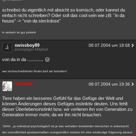
schreibst du eigentlich mit absicht so komisch, oder kannst du
einfach nicht schreiben? Oder soll das cool sein wie zB: "in da
house" -> "von da steckdose"
in winkeln ist gut pinkeln
swissboy89
08.07.2004 um 18:58
ehemaliges Mitglied
von da in da .............
wer rechtschreibfehler findet,darf sie behalten!
Schdaiff
08.07.2004 um 19:36
Tiere haben ein besseres Gefühl für das Gefüge der Welt und
können Änderungen dieses Gefüges instinktiv deuten. Uns fehlt
dieser Überlebensinstinkt bzw. wir verlieren ihn von Generation zu
Generation immer mehr, da wir ihn nicht brauchen.
"ähhh...ja individual psychologisch ist ja das verhalten bestimmter menschen in anbetracht
der unendlichkeit gewissermaßen unergründlich sodass ich eine eindeutige folgerung daraus