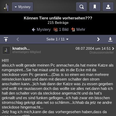
Mystery
Bereiche
Können Tiere unfälle vorhersehen???
215 Beiträge
Echtzeit
Diskussionen
Blogs
Videos
Statistiken
Mystery
1 Bild
Mehr
Chat
Wiki
Neuigkeiten
Seite
1
/ 11
meine Rubriken
knatsch...
08.07.2004 um 14:51
Menschen
Wissenschaft
Politik
Mystery
Kriminalfälle
ehemaliges Mitglied
Diskussionsleiter
Spiritualität
Verschwörungen
Technologie
Ufologie
HI!!!
also,ich wollt gerade meinen Pc anmachen,da hat meine Katze als
rumgespinnt...Sie hat miaut und is als in die Ecke mit da
Natur
Umfragen
Unterhaltung
steckdose vom Pc gerannt....(Das is so einen wo man mehrere
weitere Rubriken
reinstecken kann und dann mit diesem schalter den strom
anschalten kann...)ich hab dann der Katze was zu essen gegeben
Philosophie
Träume
Orte
Esoterik
Literatur
und wollt sie rauslassen doch das wollte sie alles net.dann hab ich
halt den schalter von da steckdose angemacht und da hat's
Astronomie
Helpdesk
Gruppen
Gaming
Filme
geknallt und es sind funken geflogen...ich hab zwar ein bisschen
stromschlag gekrigt aba net so schlimm...Ichhab da jetz ne andre
Musik
Clash
Verbesserungen
Allmystery
English
steckdose hingemacht...
Jetz frag ich mich,kann die das vorhergesehen haben,dass da
Übersichten