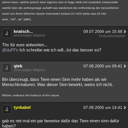
ziehen kann, welche jedoch mein eigenes sein in frage stellt und zusätzlich existenzielle
zweifel über die anthropologie aufwirft was wiederrum die entfremdung der menschlichen
rasse von ihrem irdischen dasein intensiviert sodass ich nicht weiss was ich hier
rede...*lol*...tie" (silith)
knatsch...
09.07.2004 um 15:48
ehemaliges Mitglied
Diskussionsleiter
Thx für eure antworten...
@duFFs
Ich schreibe wie ich will...Ist das besser so?
qtek
07.08.2005 um 09:41
ehemaliges Mitglied
Bin überzeugt, dass Tiere einen Sinn mehr haben als wir
Menschkreaturen. Was dieser Sinn bewirkt, weiss ich nicht.
Wolves, embrace the balance of the nature
tynkabel
07.08.2005 um 14:41
gab es net mal ein par beweise dafür das Tiere einen sinn dafür
haben?