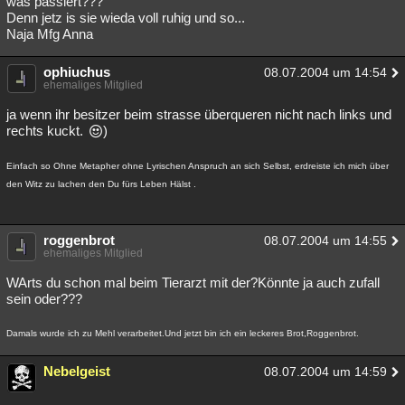
was passiert???
Denn jetz is sie wieda voll ruhig und so...
Besucht
Teilgenommen
Alle
Neue
Geschlossen
Naja Mfg Anna
Lesenswert
Schlüsselwörter
ophiuchus
08.07.2004 um 14:54
ehemaliges Mitglied
ja wenn ihr besitzer beim strasse überqueren nicht nach links und
rechts kuckt.
)
Einfach so Ohne Metapher ohne Lyrischen Anspruch an sich Selbst, erdreiste ich mich über
den Witz zu lachen den Du fürs Leben Hälst .
roggenbrot
08.07.2004 um 14:55
ehemaliges Mitglied
WArts du schon mal beim Tierarzt mit der?Könnte ja auch zufall
sein oder???
Damals wurde ich zu Mehl verarbeitet.Und jetzt bin ich ein leckeres Brot,Roggenbrot.
Nebelgeist
08.07.2004 um 14:59