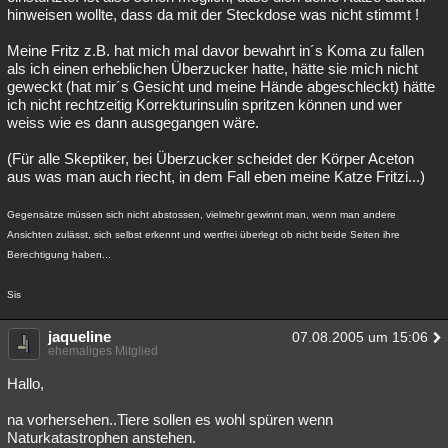
hinweisen wollte, dass da mit der Steckdose was nicht stimmt !
Meine Fritz z.B. hat mich mal davor bewahrt in´s Koma zu fallen
als ich einen erheblichen Überzucker hatte, hätte sie mich nicht
geweckt (hat mir´s Gesicht und meine Hände abgeschleckt) hätte
ich nicht rechtzeitig Korrekturinsulin spritzen können und wer
weiss wie es dann ausgegangen wäre.
(Für alle Skeptiker, bei Überzucker scheidet der Körper Aceton
aus was man auch riecht, in dem Fall eben meine Katze Fritzi...)
Gegensätze müssen sich nicht abstossen, vielmehr gewinnt man, wenn man andere
Ansichten zulässt, sich selbst erkennt und wertfrei überlegt ob nicht beide Seiten ihre
Berechtigung haben...
Sis
jaqueline
07.08.2005 um 15:06
ehemaliges Mitglied
Hallo,
na vorhersehen..Tiere sollen es wohl spüren wenn
Naturkatastrophen anstehen.