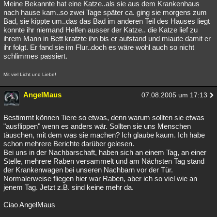
Meine Bekannte hat eine Katze..als sie aus dem Krankenhaus
nach hause kam..so zwei Tage später ca. ging sie morgens zum
Bad, sie kippte um..das das Bad im anderen Teil des Hauses liegt
konnte ihr niemand Helfen ausser der Katze.. die Katze lief zu
ihrem Mann in Bett kratzte ihn bis er aufstand und miaute damit er
ihr folgt. Er fand sie im Flur..doch es wäre wohl auch so nicht
schlimmes passiert.
Mit viel Licht und Liebe!
AngelMaus
07.08.2005 um 17:13
Bestimmt können Tiere so etwas, denn warum sollten sie etwas
"ausflippen" wenn es anders wär. Sollten sie uns Menschen
täuschen, mit dem was sie machen? Ich glaube kaum. Ich habe
schon mehrere Berichte darüber gelesen.
Bei uns in der Nachbarschaft, haben sich an einem Tag, an einer
Stelle, mehrere Raben versammelt und am Nächsten Tag stand
der Krankenwagen bei unseren Nachbarn vor der Tür.
Normalerweise fliegen hier war Raben, aber ich so viel wie an
jenem Tag. Jetzt z.B. sind keine mehr da.
Ciao AngelMaus