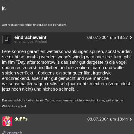
ja
wer rechtschreibfehler findet,darf sie behalten!
eindracheweint
08.07.2004 um 18:37
ehemaliges Mitglied
tiere können garantiert wetterschwankungen spüren, sonst würden
sie nicht so unruhig werden, wenn's windig wird oder es sturm gibt.
im film "Day after tomorrow is das sehr gut dargestellt) die vögel
spüren es zu erst und fliehen und die zootiere, bären und wölfe
spielen verrückt... übrigens ein sehr guter film, irgendwie
erschreckend, aber sehr gut gemacht und wie manche
wissenschaftler sagen realisitsch (nur nicht so extrem (zumindest
jetzt noch nicht) und nicht so schnell)...
Das menschliche Leben ist ein Traum, aus dem man nicht erwachen kann, weil er in der
Wirklichkeit spielt!
duFFs
08.07.2004 um 18:44
@knatsch