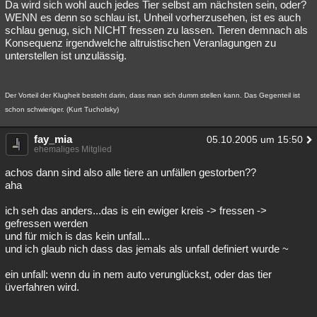
Da wird sich wohl auch jedes Tier selbst am nächsten sein, oder?
WENN es denn so schlau ist, Unheil vorherzusehen, ist es auch
schlau genug, sich NICHT fressen zu lassen. Tieren demnach als
Konsequenz irgendwelche altruistischen Veranlagungen zu
unterstellen ist unzulässig.
Der Vorteil der Klugheit besteht darin, dass man sich dumm stellen kann. Das Gegenteil ist
schon schwieriger. (Kurt Tucholsky)
fay_mia
05.10.2005 um 15:50
ehemaliges Mitglied
achos dann sind also alle tiere an unfällen gestorben??
aha
ich seh das anders...das is ein ewiger kreis -> fressen ->
gefressen werden
und für mich is das kein unfall...
und ich glaub nich dass das jemals als unfall definiert wurde ~
ein unfall: wenn du in nem auto verunglückst, oder das tier
üverfahren wird.