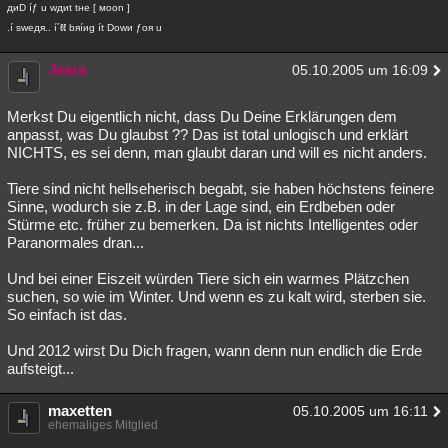
диD íƒ u wдиt tнe [ мoon ]
.í sweдя.. í´ℓℓ bяíиg ít Dowи ƒoя u
Jeara
05.10.2005 um 16:09
Merkst Du eigentlich nicht, dass Du Deine Erklärungen dem
anpasst, was Du glaubst ?? Das ist total unlogisch und erklärt
NICHTS, es sei denn, man glaubt daran und will es nicht anders.
Tiere sind nicht hellseherisch begabt, sie haben höchstens feinere
Sinne, wodurch sie z.B. in der Lage sind, ein Erdbeben oder
Stürme etc. früher zu bemerken. Da ist nichts Intelligentes oder
Paranormales dran...
Und bei einer Eiszeit würden Tiere sich ein warmes Plätzchen
suchen, so wie im Winter. Und wenn es zu kalt wird, sterben sie.
So einfach ist das.
Und 2012 wirst Du Dich fragen, wann denn nun endlich die Erde
aufsteigt...
maxetten
05.10.2005 um 16:11
ehemaliges Mitglied