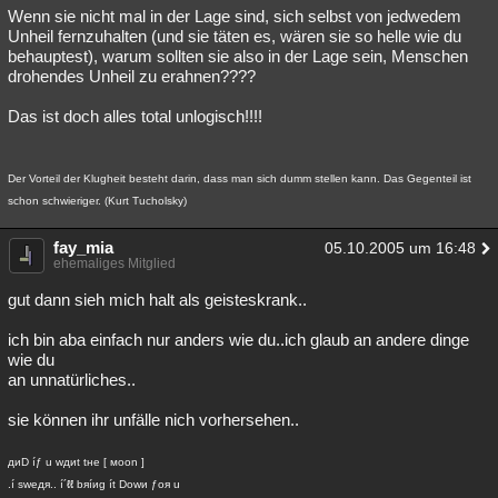
Wenn sie nicht mal in der Lage sind, sich selbst von jedwedem
Unheil fernzuhalten (und sie täten es, wären sie so helle wie du
behauptest), warum sollten sie also in der Lage sein, Menschen
drohendes Unheil zu erahnen????
Das ist doch alles total unlogisch!!!!
Der Vorteil der Klugheit besteht darin, dass man sich dumm stellen kann. Das Gegenteil ist
schon schwieriger. (Kurt Tucholsky)
fay_mia
05.10.2005 um 16:48
ehemaliges Mitglied
gut dann sieh mich halt als geisteskrank..
ich bin aba einfach nur anders wie du..ich glaub an andere dinge
wie du
an unnatürliches..
sie können ihr unfälle nich vorhersehen..
диD íƒ u wдиt tнe [ мoon ]
.í sweдя.. í´ℓℓ bяíиg ít Dowи ƒoя u