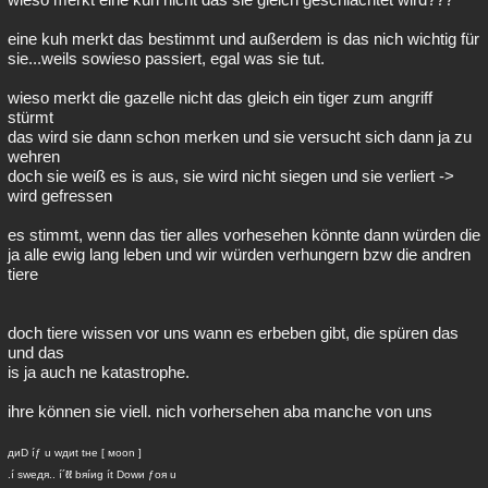
eine kuh merkt das bestimmt und außerdem is das nich wichtig für
sie...weils sowieso passiert, egal was sie tut.
wieso merkt die gazelle nicht das gleich ein tiger zum angriff
stürmt
das wird sie dann schon merken und sie versucht sich dann ja zu
wehren
doch sie weiß es is aus, sie wird nicht siegen und sie verliert ->
wird gefressen
es stimmt, wenn das tier alles vorhesehen könnte dann würden die
ja alle ewig lang leben und wir würden verhungern bzw die andren
tiere
doch tiere wissen vor uns wann es erbeben gibt, die spüren das
und das
is ja auch ne katastrophe.
ihre können sie viell. nich vorhersehen aba manche von uns
диD íƒ u wдиt tнe [ мoon ]
.í sweдя.. í´ℓℓ bяíиg ít Dowи ƒoя u