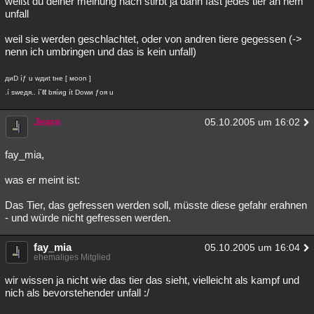
weißt du deiner meinung nach stirbt ja dann fast jedes tier an nem
unfall
weil sie werden geschlachtet, oder von andren tiere gegessen (->
nenn ich umbringen und das is kein unfall)
диD íƒ u wдиt tнe [ мoon ]
.í sweдя.. í´ℓℓ bяíиg ít Dowи ƒoя u
Jeara
05.10.2005 um 16:02
fay_mia,
was er meint ist:
Das Tier, das gefressen werden soll, müsste diese gefahr erahnen
- und würde nicht gefressen werden.
fay_mia
05.10.2005 um 16:04
ehemaliges Mitglied
wir wissen ja nicht wie das tier das sieht, vielleicht als kampf und
nich als bevorstehender unfall :/