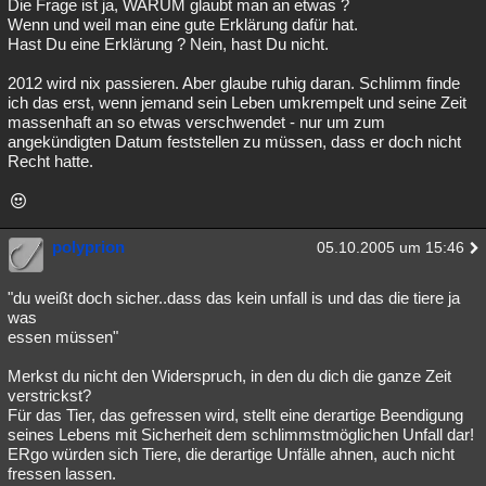
Die Frage ist ja, WARUM glaubt man an etwas ?
Wenn und weil man eine gute Erklärung dafür hat.
Besucht
Teilgenommen
Alle
Neue
Geschlossen
Hast Du eine Erklärung ? Nein, hast Du nicht.
Lesenswert
Schlüsselwörter
2012 wird nix passieren. Aber glaube ruhig daran. Schlimm finde
ich das erst, wenn jemand sein Leben umkrempelt und seine Zeit
massenhaft an so etwas verschwendet - nur um zum
angekündigten Datum feststellen zu müssen, dass er doch nicht
Recht hatte.
polyprion
05.10.2005 um 15:46
"du weißt doch sicher..dass das kein unfall is und das die tiere ja
was
essen müssen"
Merkst du nicht den Widerspruch, in den du dich die ganze Zeit
verstrickst?
Für das Tier, das gefressen wird, stellt eine derartige Beendigung
seines Lebens mit Sicherheit dem schlimmstmöglichen Unfall dar!
ERgo würden sich Tiere, die derartige Unfälle ahnen, auch nicht
fressen lassen.