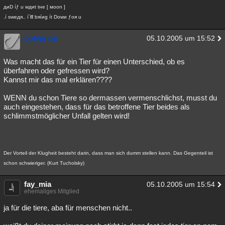
диD íƒ u wдиt tнe [ мoon ]
.í sweдя.. í´ℓℓ bяíиg ít Dowи ƒoя u
polyprion
05.10.2005 um 15:52
Was macht das für ein Tier für einen Unterschied, ob es
überfahren oder gefressen wird?
Kannst mir das mal erklären????
WENN du schon Tiere so dermassen vermenschlichst, musst du
auch eingestehen, dass für das betroffene Tier beides als
schlimmstmöglicher Unfall gelten wird!
Der Vorteil der Klugheit besteht darin, dass man sich dumm stellen kann. Das Gegenteil ist
schon schwieriger. (Kurt Tucholsky)
fay_mia
05.10.2005 um 15:54
ehemaliges Mitglied
ja für die tiere, aba für menschen nicht..