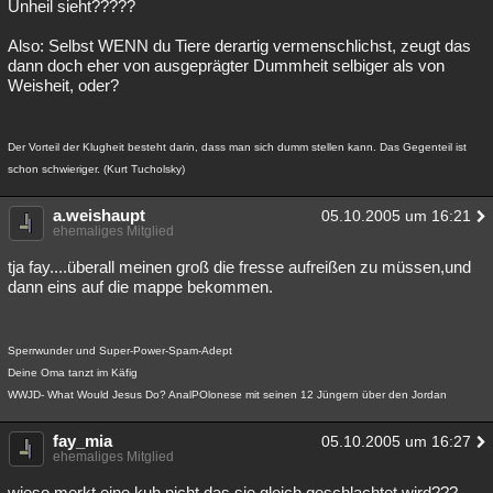
Unheil sieht?????
Also: Selbst WENN du Tiere derartig vermenschlichst, zeugt das
dann doch eher von ausgeprägter Dummheit selbiger als von
Weisheit, oder?
Der Vorteil der Klugheit besteht darin, dass man sich dumm stellen kann. Das Gegenteil ist
schon schwieriger. (Kurt Tucholsky)
a.weishaupt
05.10.2005 um 16:21
ehemaliges Mitglied
tja fay....überall meinen groß die fresse aufreißen zu müssen,und
dann eins auf die mappe bekommen.
Sperrwunder und Super-Power-Spam-Adept
Deine Oma tanzt im Käfig
WWJD- What Would Jesus Do? AnalPOlonese mit seinen 12 Jüngern über den Jordan
fay_mia
05.10.2005 um 16:27
ehemaliges Mitglied
wieso merkt eine kuh nicht das sie gleich geschlachtet wird???