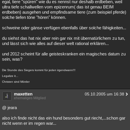
egal, tiere "spüren" wie du es nennst nur deshalb erdbeben, weil
ultra tiefe schallwellen vom epizenrum( das ist genau BEIM
erdbeben) ausgehen und empfindsame tiere (zum beispiel pferde)
solche tiefen töne "hören" können.
schweine oder gänse verfügen ebenfalls über solche fähigkeiten...
du siehst das hat nix aber rein gar nix mit übernatürlichem zu tun,
und lässt sich wie alles auf dieser welt rational erklären...
und 2012 scheint für alle geisteskranken ein magisches datum zu
sein, was?
Die Stunde des Siegers kommt für jeden irgendwann!!!
Legalize it...
Christen sind Mörder
maxetten
05.10.2005 um 16:38
ehemaliges Mitglied
@ jeara
also ich finde nicht das ein hund besonders gut riecht,...schon gar
nicht wenn er im regen war...