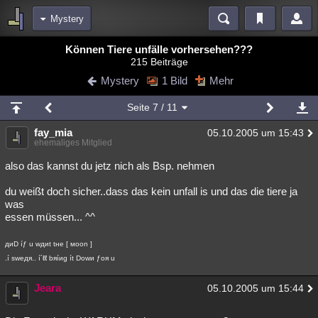
Mystery
Bereiche
Können Tiere unfälle vorhersehen???
215 Beiträge
Echtzeit
Diskussionen
Blogs
Videos
Statistiken
Mystery
1 Bild
Mehr
Chat
Wiki
Neuigkeiten
Seite
7
/ 11
meine Rubriken
fay_mia
05.10.2005 um 15:43
Menschen
Wissenschaft
Politik
Mystery
Kriminalfälle
ehemaliges Mitglied
Spiritualität
Verschwörungen
Technologie
Ufologie
also das kannst du jetz nich als Bsp. nehmen
du weißt doch sicher..dass das kein unfall is und das die tiere ja
Natur
Umfragen
Unterhaltung
was
weitere Rubriken
essen müssen... ^^
Philosophie
Träume
Orte
Esoterik
Literatur
диD íƒ u wдиt tнe [ мoon ]
.í sweдя.. í´ℓℓ bяíиg ít Dowи ƒoя u
Astronomie
Helpdesk
Gruppen
Gaming
Filme
Jeara
05.10.2005 um 15:44
Musik
Clash
Verbesserungen
Allmystery
English
Übersichten