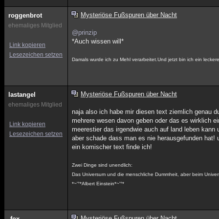
Mysteriöse Fußspuren über Nacht
roggenbrot
ehemaliges Mitglied
@prinzip
*Auch wissen will*
Link kopieren
Lesezeichen setzen
Damals wurde ich zu Mehl verarbeitet.Und jetzt bin ich ein lecke
Mysteriöse Fußspuren über Nacht
lastangel
ehemaliges Mitglied
naja also ich habe mir diesen text ziemlich genau 
mehrere wesen davon geben oder das es wirklich ein 
Link kopieren
meerestier das irgendwie auch auf land leben kann 
Lesezeichen setzen
aber schade dass man es nie herausgefunden hat! un
ein komischer text finde ich!
Zwei Dinge sind unendlich:
Das Universum und die menschliche Dummheit, aber beim Universu
*~'°*Albert Einstein*~'°*
Mysteriöse Fußspuren über Nacht
-fox-