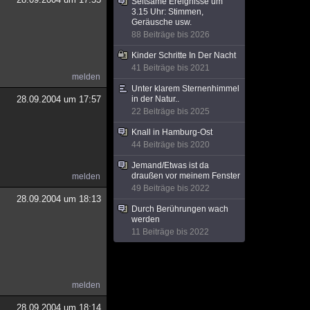
Seltsame Ereignisse um
3.15 Uhr: Stimmen,
Geräusche usw.
88 Beiträge bis 2026
Kinder Schritte In Der Nacht
41 Beiträge bis 2021
melden
Unter klarem Sternenhimmel
28.09.2004 um 17:57
in der Natur..
22 Beiträge bis 2025
Knall in Hamburg-Ost
44 Beiträge bis 2020
Jemand/Etwas ist da
draußen vor meinem Fenster
melden
49 Beiträge bis 2022
28.09.2004 um 18:13
Durch Berührungen wach
werden
11 Beiträge bis 2022
melden
28.09.2004 um 18:14