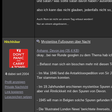
und satan? was sollte satan davon haben? außerdem
also ich kann das nicht glauben, jedenfalls nicht so
Auch Rom ist nicht an einem Tag erbaut worden!
Nur an einem abgebrannt...
Mysteriöse Fußspuren über Nacht
Hitchhiker
Anhang: Devon.jpg (26,4 KB)
okay...bei ner Runde googlen zu dem Thema hab ic
...Befasst man sich ein bisschen mehr mit diesen T
- Im Mai 1846 fand die Antarktisexpedition von Sir
dabei seit 2004
Tier stammen konnten.
Profil anzeigen
- Im 19.Jahrhundert erschienen mysteriöse Spuren 
Private Nachricht
aber viel Ähnlickkeit mit den Spuren von Devon.
Link kopieren
Lesezeichen setzen
- 1945 will man in Belgien solche Spuren gefunden 
- Die 'Illustrated London News' berichtete ihrerseit