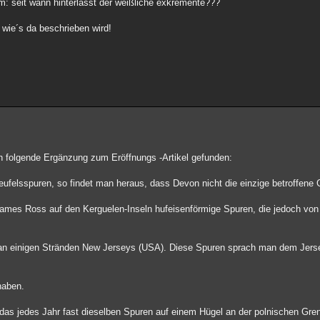
: seit wann hinterlässt der weißliche exkremente???
, wie´s da beschrieben wird!
h folgende Ergänzung zum Eröffnungs -Artikel gefunden:
eufelsspuren, so findet man heraus, dass Devon nicht die einzige betroffene 
 James Ross auf den Kerguelen-Inseln hufeisenförmige Spuren, die jedoch vo
an einigen Stränden New Jerseys (USA). Diese Spuren sprach man dem Jersey
haben.
s, das jedes Jahr fast dieselben Spuren auf einem Hügel an der polnischen Gre