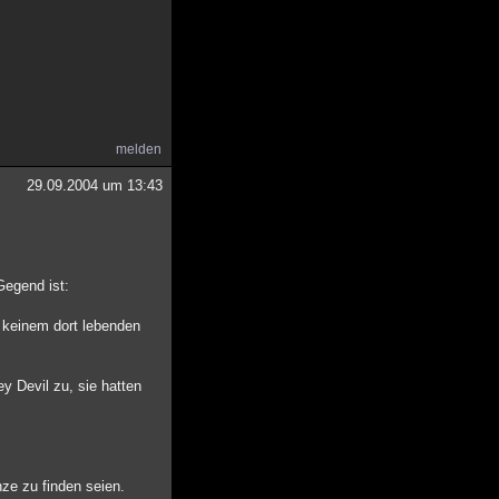
melden
29.09.2004 um 13:43
Gegend ist:
n keinem dort lebenden
 Devil zu, sie hatten
nze zu finden seien.