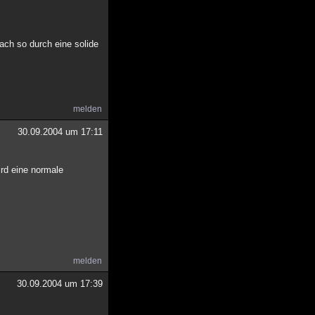
ach so durch eine solide
melden
30.09.2004 um 17:11
ird eine normale
melden
30.09.2004 um 17:39