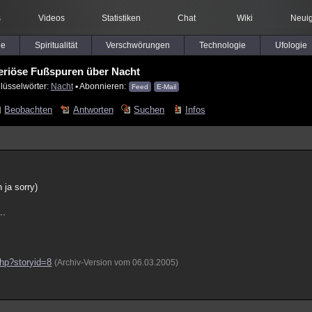
s
Videos
Statistiken
Chat
Wiki
Neuig
le
Spiritualität
Verschwörungen
Technologie
Ufologie
eriöse Fußspuren über Nacht
lüsselwörter:
Nacht
▪ Abonnieren:
Feed
E-Mail
Beobachten
Antworten
Suchen
Infos
 ja sorry)
..
php?storyid=8
(Archiv-Version vom 06.03.2005)