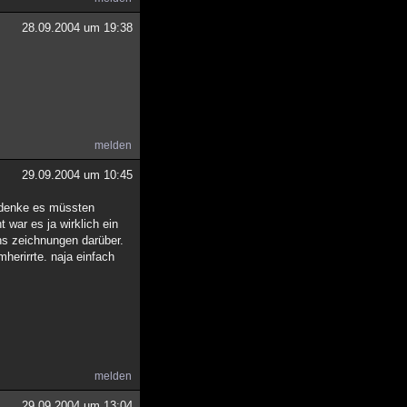
28.09.2004 um 19:38
melden
29.09.2004 um 10:45
r denke es müssten
 war es ja wirklich ein
ns zeichnungen darüber.
herirrte. naja einfach
melden
29.09.2004 um 13:04