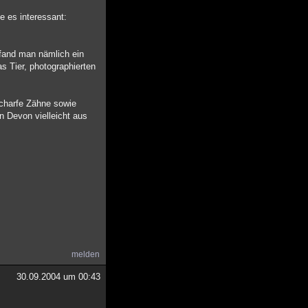
e es interessant:
fand man nämlich ein
s Tier, photographierten
scharfe Zähne sowie
n Devon vielleicht aus
melden
30.09.2004 um 00:43