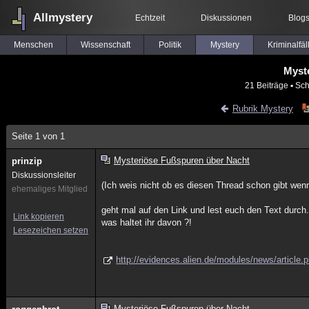
Allmystery
Echtzeit
Diskussionen
Blog
Menschen
Wissenschaft
Politik
Mystery
Kriminalfäl
Myst
21 Beiträge
▪ Sch
Rubrik Mystery
Seite 1 von 1
Mysteriöse Fußspuren über Nacht
prinzip
Diskussionsleiter
(Ich weis nicht ob es diesen Thread schon gibt wenn
ehemaliges Mitglied
geht mal auf den Link und lest euch den Text durch.
Link kopieren
was haltet ihr davon ?!
Lesezeichen setzen
http://evidences.alien.de/modules/news/article.
Mysteriöse Fußspuren über Nacht