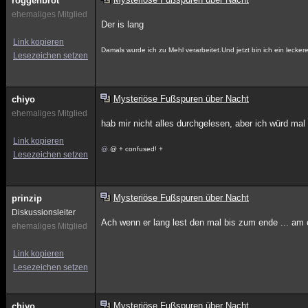
roggenbrot
ehemaliges Mitglied
Der is lang
Link kopieren
Damals wurde ich zu Mehl verarbeitet.Und jetzt bin ich ein lecke
Lesezeichen setzen
Mysteriöse Fußspuren über Nacht
chiyo
ehemaliges Mitglied
hab mir nicht alles durchgelesen, aber ich würd mal 
Link kopieren
@.
@ + confused! +
Lesezeichen setzen
Mysteriöse Fußspuren über Nacht
prinzip
Diskussionsleiter
Ach wenn er lang lest den mal bis zum ende ... am
ehemaliges Mitglied
Link kopieren
Lesezeichen setzen
Mysteriöse Fußspuren über Nacht
chiyo