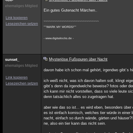
ehemaliges Mitglied
Ein gutes Gutenacht Märchen..
Link kopieren
~~~~~~~~~~~~~~~~~~~~~~~~~~~~~~~
Lesezeichen setzen
""!MARK MY WORDS!""
- www.digitalrocks.de -
Mysteriöse Fußspuren über Nacht
sunset_
ehemaliges Mitglied
davon habe ich schon mal gehört, irgendwo gibt´s h
Link kopieren
ich weiß nicht, was ich davon halten soll, klingt ei
Lesezeichen setzen
gibt´s denn da irgendwelche beweise? fotos oder d
ich kann mir nicht vorstellen, dass so viele leute s
denn tatsächlich alles so zugetragen hat.
aber wie das so ist... es wird eben, besonders über 
es ist einfach komisch, welches tier würde in einer
nacht, einfach so durch wände, gärten und häuser?!
ne, also ein tier kann das nicht sein.