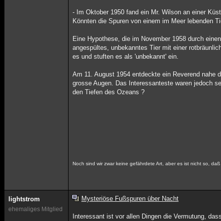
- Im Oktober 1950 fand ein Mr. Wilson an einer Küst
Könnten die Spuren von einem im Meer lebenden T
Eine Hypothese, die im November 1958 durch einen
angespültes, unbekanntes Tier mit einer rotbräunli
es und stuften es als 'unbekannt' ein.
Am 11. August 1954 entdeckte ein Reverend nahe de
grosse Augen. Das Interessanteste waren jedoch se
den Tiefen des Ozeans ?
Noch sind wir zwar keine gefährdete Art, aber es ist nicht so, da
Mysteriöse Fußspuren über Nacht
lightstrom
ehemaliges Mitglied
Interessant ist vor allen Dingen die Vermutung, d