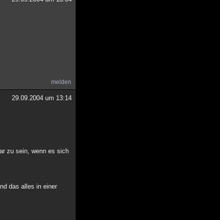
melden
29.09.2004 um 13:14
bar zu sein, wenn es sich
nd das alles in einer