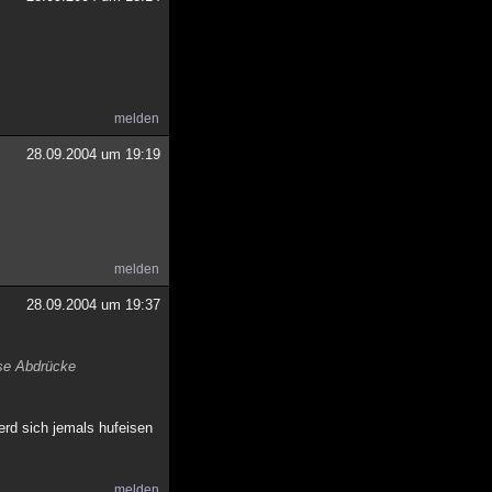
melden
28.09.2004 um 19:19
melden
28.09.2004 um 19:37
ese Abdrücke
rd sich jemals hufeisen
melden