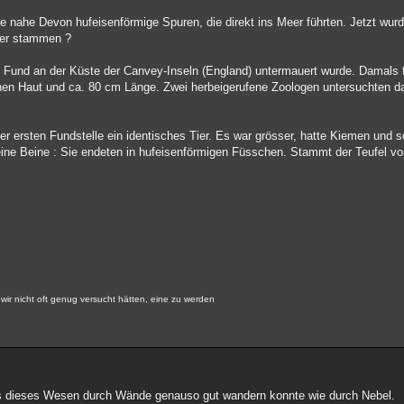
e nahe Devon hufeisenförmige Spuren, die direkt ins Meer führten. Jetzt wurd
ier stammen ?
 Fund an der Küste der Canvey-Inseln (England) untermauert wurde. Damals 
chen Haut und ca. 80 cm Länge. Zwei herbeigerufene Zoologen untersuchten da
r ersten Fundstelle ein identisches Tier. Es war grösser, hatte Kiemen und 
ine Beine : Sie endeten in hufeisenförmigen Füsschen. Stammt der Teufel vo
ß wir nicht oft genug versucht hätten, eine zu werden
ass dieses Wesen durch Wände genauso gut wandern konnte wie durch Nebel.