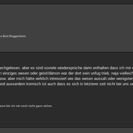
res Brot,Roggenbrot.
durchgelesen. aber es sind soviele wiedersprüche darin enthalten dass ich mi
einziges wesen oder geist/dämon war der dort sein unfug trieb. naja vielleicht
usw. aber mich hätte wirklich intressiert wie das wesen aussah oder wenigste
d ausserdem komisch ist auch dass es sich in letzterer zeit nicht bei uns um
m bin ich mir noch nicht ganz sicher.