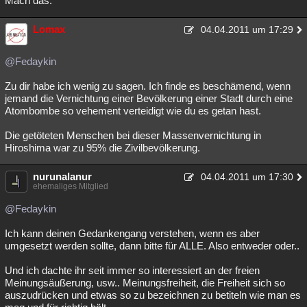
Mach das.
Besucht
Teilgenommen
Alle
Neue
Geschlossen
Lomax
04.04.2011 um 17:29
Lesenswert
Schlüsselwörter
@Fedaykin
Zu dir habe ich wenig zu sagen. Ich finde es beschämend, wenn
jemand die Vernichtung einer Bevölkerung einer Stadt durch eine
Atombombe so vehement verteidigt wie du es getan hast.
Die getöteten Menschen bei dieser Massenvernichtung in
Hiroshima war zu 95% die Zivilbevölkerung.
nurunalanur
04.04.2011 um 17:30
ehemaliges Mitglied
@Fedaykin
Ich kann deinen Gedankengang verstehen, wenn es aber
umgesetzt werden sollte, dann bitte für ALLE. Also entweder oder..
Und ich dachte ihr seit immer so interessiert an der freien
Meinungsäußerung, usw.. Meinungsfreiheit, die Freiheit sich so
auszudrücken und etwas so zu bezeichnen zu betiteln wie man es