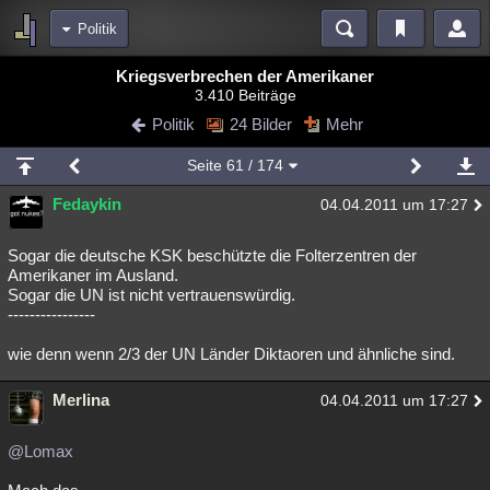
Politik
Bereiche
Kriegsverbrechen der Amerikaner
3.410 Beiträge
Echtzeit
Diskussionen
Blogs
Videos
Statistiken
Politik
24 Bilder
Mehr
Chat
Wiki
Neuigkeiten
2
Seite
61
/ 174
meine Rubriken
Fedaykin
04.04.2011 um 17:27
Menschen
Wissenschaft
Politik
Mystery
Kriminalfälle
Spiritualität
Verschwörungen
Technologie
Ufologie
Sogar die deutsche KSK beschützte die Folterzentren der
Amerikaner im Ausland.
Sogar die UN ist nicht vertrauenswürdig.
Natur
Umfragen
Unterhaltung
----------------
weitere Rubriken
wie denn wenn 2/3 der UN Länder Diktaoren und ähnliche sind.
Philosophie
Träume
Orte
Esoterik
Literatur
Merlina
04.04.2011 um 17:27
Astronomie
Helpdesk
Gruppen
Gaming
Filme
Musik
Clash
Verbesserungen
Allmystery
English
@Lomax
Übersichten