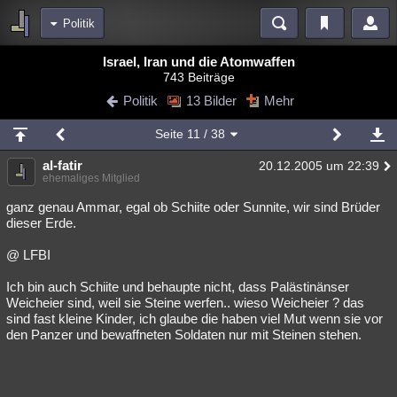
Politik
Bereiche
Israel, Iran und die Atomwaffen
743 Beiträge
Echtzeit
Diskussionen
Blogs
Videos
Statistiken
Politik
13 Bilder
Mehr
Chat
Wiki
Neuigkeiten
Seite
11
/ 38
meine Rubriken
al-fatir
20.12.2005 um 22:39
Menschen
Wissenschaft
Politik
Mystery
Kriminalfälle
ehemaliges Mitglied
Spiritualität
Verschwörungen
Technologie
Ufologie
ganz genau Ammar, egal ob Schiite oder Sunnite, wir sind Brüder
dieser Erde.
Natur
Umfragen
Unterhaltung
@ LFBI
weitere Rubriken
Ich bin auch Schiite und behaupte nicht, dass Palästinänser
Philosophie
Träume
Orte
Esoterik
Literatur
Weicheier sind, weil sie Steine werfen.. wieso Weicheier ? das
sind fast kleine Kinder, ich glaube die haben viel Mut wenn sie vor
Astronomie
Helpdesk
Gruppen
Gaming
Filme
den Panzer und bewaffneten Soldaten nur mit Steinen stehen.
Musik
Clash
Verbesserungen
Allmystery
English
Übersichten