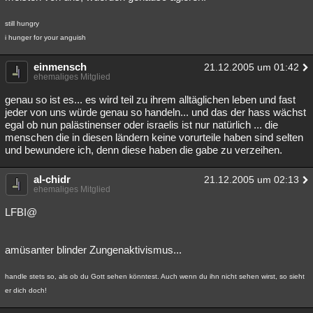
still hungry
i hunger for your anguish
einmensch
21.12.2005 um 01:42
ehemaliges Mitglied
genau so ist es... es wird teil zu ihrem alltäglichen leben und fast
jeder von uns würde genau so handeln... und das der hass wächst
egal ob nun palästinenser oder israelis ist nur natürlich ... die
menschen die in diesen ländern keine vorurteile haben sind selten
und bewundere ich, denn diese haben die gabe zu verzeihen.
al-chidr
21.12.2005 um 02:13
ehemaliges Mitglied
LFBI@
amüsanter blinder Zungenaktivismus...
handle stets so, als ob du Gott sehen könntest. Auch wenn du ihn nicht sehen wirst, so sieht
er dich doch!