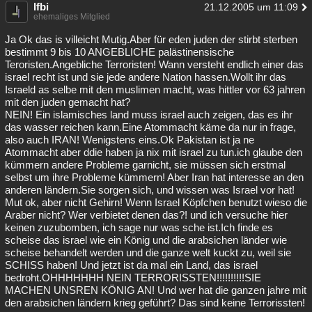
lfbi
21.12.2005 um 11:09
ehemaliges Mitglied
Ja Ok das is villeicht Mutig.Aber für eden juden der stirbt sterben
bestimmt 9 bis 10 ANGEBLICHE palästinensische
Teroristen.Angebliche Terroristen! Wann versteht endlich einer das
israel recht ist und sie jede andere Nation hassen.Wollt ihr das
Israeld as selbe mit den muslimen macht, was hittler vor 63 jahren
mit den juden gemacht hat?
NEIN! Ein islamisches land muss israel auch zeigen, das es ihr
das wasser reichen kann.Eine Atommacht käme da nur in frage,
also auch IRAN! Wenigstens eins.Ok Pakistan ist ja ne
Atommacht aber ddie haben ja nix mit israel zu tun.ich glaube den
kümmern andere Probleme garnicht, sie müssen sich erstmal
selbst um ihre Probleme kümmern! Aber Iran hat interesse an den
anderen ländern.Sie sorgen sich, und wissen was Israel vor hat!
Mut ok, aber nicht Gehirn! Wenn Israel Köpfchen benutzt wieso die
Araber nicht? Wer verbietet denen das?! und ich versuche hier
keinen zuzubomben, ich sage nur was sche ist.Ich finde es
scheise das israel wie ein König und die arabsichen länder wie
scheise behandelt werden und die ganze welt kuckt zu, weil sie
SCHISS haben! Und jetzt ist da mal ein Land, das israel
bedroht.OHHHHHHH NEIN TERRORISSTEN!!!!!!!!!!SIE
MACHEN UNSREN KÖNIG AN! Und wer hat die ganzen jahre mit
den arabsichen ländern krieg geführt? Das sind keine Terrorissten!