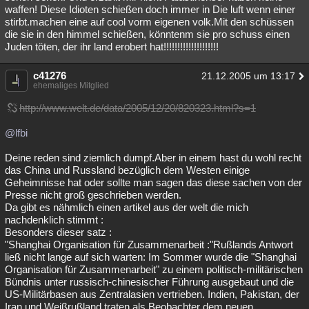
waffen! Diese Idioten schießen doch immer in Die luft wenn einer
stirbt.machen eine auf cool vorm eigenen volk.Mit den schüssen
die sie in den himmel schießen, könntenm sie pro schuss einen
Juden töten, der ihr land erobert hat!!!!!!!!!!!!!!!!!!!!
c41276
21.12.2005 um 13:17
ehemaliges Mitglied
http://www.welt.de/data/2005/12/20/820323.html?s=1
@lfbi
Deine reden sind ziemlich dumpf.Aber in einem hast du wohl recht
das China und Russland bezüglich dem Westen einige
Geheimnisse hat oder sollte man sagen das diese sachen von der
Presse nicht groß geschrieben werden.
Da gibt es nähmlich einen artikel aus der welt die mich
nachdenklich stimmt :
Besonders dieser satz :
"Shanghai Organisation für Zusammenarbeit :"Rußlands Antwort
ließ nicht lange auf sich warten: Im Sommer wurde die "Shanghai
Organisation für Zusammenarbeit" zu einem politisch-militärischen
Bündnis unter russisch-chinesischer Führung ausgebaut und die
US-Militärbasen aus Zentralasien vertrieben. Indien, Pakistan, der
Iran und Weißrußland traten als Beobachter dem neuen