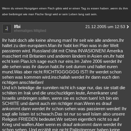
Wenn du einem Hungrigen einen Fisch gibts wird er einen Tag zu essen haben ,wenn du ihm
aber beibringst wie man Fische fängt wird er sein Leben lang satt sein.
lfbi
21.12.2005 um 12:53
ehemaliges Mitglied
Ihr habt doch alle keine ahnung man! Ihr seit wie alle anderen.Ihr
haltet zu den europäern.Man ihr habt kei Plan was in der Welt
passieren wird. Russland übt mit China INVASIONEN! Amerika
maschiert mit Britanien und anderen ländern in Asien ein.ihr habt
echt kein Plan.Ich sage euch nur eins.Im Jahre 2006 werdet ihr
alle sehen was ihr davon habt.Ihr seit dumm und haltet euren
mund.Was aber nicht RICHTIGGGGGG IST! Ihr werdet schon
sehen was kommen wird.inschallah werdet ihr dann euch den
richtigen anschließen!
Und ich beleidige die sunniten nicht ich sage nur, das sie statt die
schiiten im Irak und die unschuzldigen leute, Amerikaner und
Israelis umbringen sollen, wenn sie es schon tuen! Ich bin ein
SCHIITE und damit auch ein richtiger man.Wenn es drauf
ankommt dann werdet ihr schon sehen was passieren werdet! Ihr
sagt alle Islam ist schwach.Das ist nur so weil Islam also unsere
Religion FRIEDEN bedeutet.Wir setzen eigentlich nicht so auf
Krieg und waffen.Aber wenn es drauf ankommt dann werdet ihr
schon sehen. Und erzählt mir nicht Palästinenser haben keine