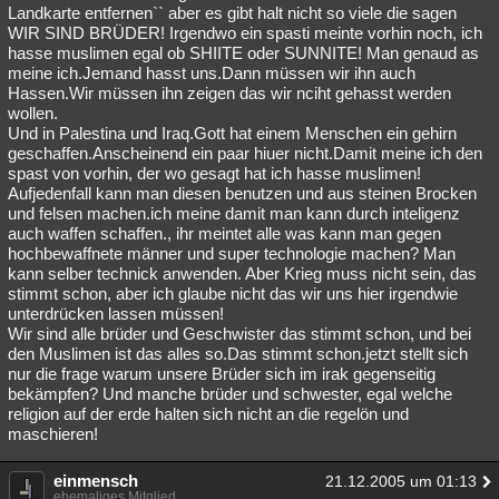
Landkarte entfernen`` aber es gibt halt nicht so viele die sagen
WIR SIND BRÜDER! Irgendwo ein spasti meinte vorhin noch, ich
hasse muslimen egal ob SHIITE oder SUNNITE! Man genaud as
meine ich.Jemand hasst uns.Dann müssen wir ihn auch
Hassen.Wir müssen ihn zeigen das wir nciht gehasst werden
wollen.
Und in Palestina und Iraq.Gott hat einem Menschen ein gehirn
geschaffen.Anscheinend ein paar hiuer nicht.Damit meine ich den
spast von vorhin, der wo gesagt hat ich hasse muslimen!
Aufjedenfall kann man diesen benutzen und aus steinen Brocken
und felsen machen.ich meine damit man kann durch inteligenz
auch waffen schaffen., ihr meintet alle was kann man gegen
hochbewaffnete männer und super technologie machen? Man
kann selber technick anwenden. Aber Krieg muss nicht sein, das
stimmt schon, aber ich glaube nicht das wir uns hier irgendwie
unterdrücken lassen müssen!
Wir sind alle brüder und Geschwister das stimmt schon, und bei
den Muslimen ist das alles so.Das stimmt schon.jetzt stellt sich
nur die frage warum unsere Brüder sich im irak gegenseitig
bekämpfen? Und manche brüder und schwester, egal welche
religion auf der erde halten sich nicht an die regelön und
maschieren!
einmensch
21.12.2005 um 01:13
ehemaliges Mitglied