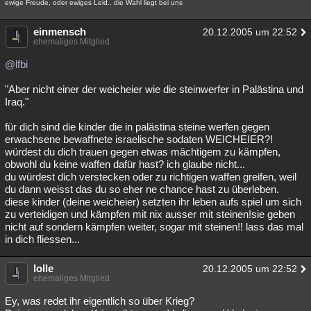
ewige Freude, oder ewiges Leid.. die Wahl liegt bei uns
Besucht
Teilgenommen
Alle
Neue
Geschlossen
einmensch
20.12.2005 um 22:52
Lesenswert
ehemaliges Mitglied
Schlüsselwörter
@lfbi
"Aber nicht einer der weicheier wie die steinwerfer in Palästina und
Iraq."
für dich sind die kinder die in palästina steine werfen gegen
erwachsene bewaffnete israelische sodaten WEICHEIER?!
würdest du dich trauen gegen etwas mächtigem zu kämpfen,
obwohl du keine waffen dafür hast? ich glaube nicht...
du würdest dich verstecken oder zu richtigen waffen greifen, weil
du dann weisst das du so eher ne chance hast zu überleben.
diese kinder (deine weicheier) setzten ihr leben aufs spiel um sich
zu verteidigen und kämpfen mit nix ausser mit steinen!sie geben
nicht auf sondern kämpfen weiter, sogar mit steinen!! lass das mal
in dich fliessen...
lolle
20.12.2005 um 22:52
ehemaliges Mitglied
Ey, was redet ihr eigentlich so über Krieg?