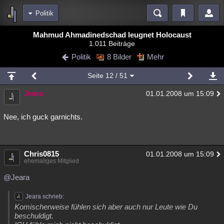
Politik
Bereiche
Mahmud Ahmadinedschad leugnet Holocaust
1.011 Beiträge
Echtzeit
Diskussionen
Blogs
Videos
Statistiken
Politik
8 Bilder
Mehr
Chat
Wiki
Neuigkeiten
Seite
12
/ 51
meine Rubriken
Jeara
01.01.2008 um 15:09
Menschen
Wissenschaft
Politik
Mystery
Kriminalfälle
Spiritualität
Verschwörungen
Technologie
Ufologie
Nee, ich guck garnichts.
Natur
Umfragen
Unterhaltung
weitere Rubriken
Chris0815
01.01.2008 um 15:09
ehemaliges Mitglied
Philosophie
Träume
Orte
Esoterik
Literatur
@Jeara
Astronomie
Helpdesk
Gruppen
Gaming
Filme
Jeara schrieb:
Musik
Clash
Verbesserungen
Allmystery
English
Komischerweise fühlen sich aber auch nur Leute wie Du
beschuldigt.
Übersichten