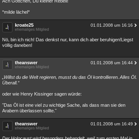
Ach Gottchen, Du kleiner Rebell!
*milde lächel*
kroate25
01.01.2008 um 16:16
ehemaliges Mitglied
Nö, bin ich nich! Das denkst nur, kann dich aber beruhigen!Liegst
völlig daneben!
theanswer
01.01.2008 um 16:44
ehemaliges Mitglied
„Willst du die Welt regieren, musst du das Öl kontrollieren. Alles Öl.
Überall.“
oder wie Henry Kissinger sagen würde:
"Das Öl ist eine viel zu wichtige Sache, als dass man sie den
Arabern überlassen sollte."
theanswer
01.01.2008 um 16:49
ehemaliges Mitglied
Der Holocaust wird besonders behandelt, weil zum ersten Mal in