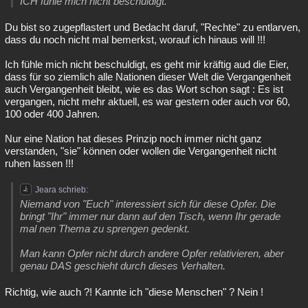
ICH fühle mich nicht beschuldigt.
Besucht
Teilgenommen
Alle
Neue
Geschlossen
Du bist so zugepflastert und Bedacht daruf, "Rechte" zu entlarven,
dass du noch nicht mal bemerkst, worauf ich hinaus will !!!
Lesenswert
Schlüsselwörter
Ich fühle mich nicht beschuldigt, es geht mir kräftig aud die Eier,
dass für so ziemlich alle Nationen dieser Welt die Vergangenheit
auch Vergangenheit bleibt, wie es das Wort schon sagt : Es ist
vergangen, nicht mehr aktuell, es war gestern oder auch vor 60,
100 oder 400 Jahren.
Nur eine Nation hat dieses Prinzip noch immer nicht ganz
verstanden, "sie" können oder wollen die Vergangenheit nicht
ruhen lassen !!!
Jeara schrieb:
Niemand von "Euch" interessiert sich für diese Opfer. Die
bringt "Ihr" immer nur dann auf den Tisch, wenn Ihr gerade
mal nen Thema zu sprengen gedenkt.
Man kann Opfer nicht durch andere Opfer relativieren, aber
genau DAS geschieht durch dieses Verhalten.
Richtig, wie auch ?! Kannte ich "diese Menschen" ? Nein !