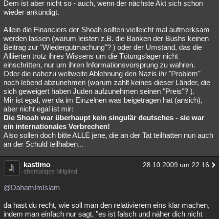
Dem ist aber nicht so - auch, wenn der nächste Akt sich schon
wieder ankündigt.
Allein die Financiers der Shoah sollten vielleicht mal aufmerksam
werden lassen (warum leisten z.B. die Banken der Bushs keinen
Beitrag zur "Wiedergutmachung"? ) oder der Umstand, das die
Alliierten trotz ihres Wissens um die Tötungslager nicht
einschritten, nur um ihren Informationsvorsprung zu wahren.
Oder die nahezu weltweite Ablehnung den Nazis ihr "Problem"
noch lebend abzunehmen (warum zahlt keines dieser Länder, die
sich geweigert haben Juden aufzunehmen seinen "Preis"? ).
Mir ist egal, wer da im Einzelnen was beigetragen hat (ansich),
aber nicht egal ist mir:
Die Shoah war überhaupt kein singulär deutsches - sie war
ein internationales Verbrechen!
Also sollen doch bitte ALLE jene, die an der Tat teilhatten nun auch
an der Schuld teilhaben...
kastimo
28.10.2009 um 22:16
ehemaliges Mitglied
@DahamImIslam
da hast du recht, wie soll man den relativierern eins klar machen,
indem man einfach nur sagt, "es ist falsch und näher dich nicht