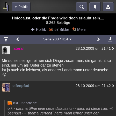
Politik
Bereiche
Holocaust, oder die Frage wird doch erlaubt sein....
8.262 Beiträge
Echtzeit
Diskussionen
Blogs
Videos
Statistiken
Politik
57 Bilder
Mehr
Chat
Wiki
Neuigkeiten
2
Seite
280
/ 414
meine Rubriken
lateral
28.10.2009 um 21:41
Menschen
Wissenschaft
Politik
Mystery
Kriminalfälle
Spiritualität
Verschwörungen
Technologie
Ufologie
Mir scheint,einige reimen sich Dinge zusammen, die gar nicht so
sind, nur um als Opfer dar zu stehen..
Ist ja auch ein leichtest, als anderer Landsmann unter deutsche...
Natur
Umfragen
Unterhaltung
weitere Rubriken
elfenpfad
Philosophie
Träume
Orte
Esoterik
Literatur
28.10.2009 um 21:42
Astronomie
Helpdesk
Gruppen
Gaming
Filme
kiki1962 schrieb:
Musik
Clash
Verbesserungen
Allmystery
English
o.k - dann eröffne eine neue diskussion - dann ist diese hiermit
beendet - - "thema verfehlt" hätte mein lehrer unter den
Übersichten