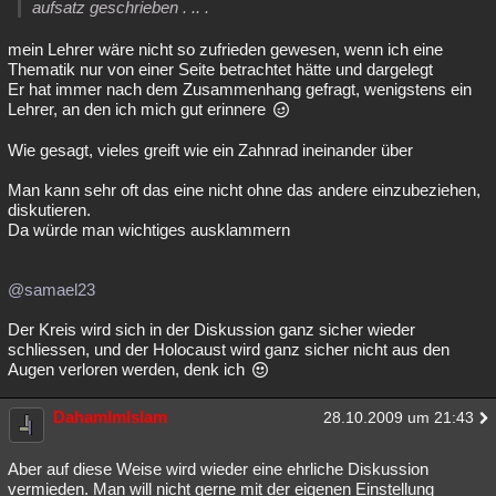
aufsatz geschrieben . .. .
Besucht
Teilgenommen
Alle
Neue
Geschlossen
mein Lehrer wäre nicht so zufrieden gewesen, wenn ich eine
Lesenswert
Schlüsselwörter
Thematik nur von einer Seite betrachtet hätte und dargelegt
Er hat immer nach dem Zusammenhang gefragt, wenigstens ein
Lehrer, an den ich mich gut erinnere
Wie gesagt, vieles greift wie ein Zahnrad ineinander über
Man kann sehr oft das eine nicht ohne das andere einzubeziehen,
diskutieren.
Da würde man wichtiges ausklammern
@samael23
Der Kreis wird sich in der Diskussion ganz sicher wieder
schliessen, und der Holocaust wird ganz sicher nicht aus den
Augen verloren werden, denk ich
DahamImIslam
28.10.2009 um 21:43
Aber auf diese Weise wird wieder eine ehrliche Diskussion
vermieden. Man will nicht gerne mit der eigenen Einstellung