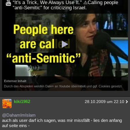
“It's a Trick, We Always Use It.” ⚠️Calling people
“anti-Semitic” for criticizing Israel.
Externer Inhalt
Durch das Abspielen werden Daten an Youtube übermittelt und ggf. Cookies gesetzt.
kiki1962
28.10.2009 um 22:10
@DahamImIslam
auch als user darf ich sagen, was mir missfällt - lies den anfang
auf seite eins -