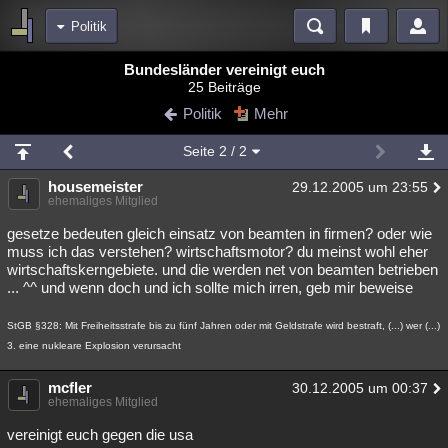
Politik
Bereiche
Bundesländer vereinigt euch
25 Beiträge
Echtzeit
Diskussionen
Blogs
Videos
Statistiken
Politik
Mehr
Chat
Wiki
Neuigkeiten
Seite
2
/ 2
meine Rubriken
housemeister
29.12.2005 um 23:55
Menschen
Wissenschaft
Politik
Mystery
Kriminalfälle
ehemaliges Mitglied
Spiritualität
Verschwörungen
Technologie
Ufologie
gesetze bedeuten gleich einsatz von beamten in firmen? oder wie
muss ich das verstehen? wirtschaftsmotor? du meinst wohl eher
wirtschaftskerngebiete. und die werden net von beamten betrieben
Natur
Umfragen
Unterhaltung
... ^^ und wenn doch und ich sollte mich irren, geb mir beweise
weitere Rubriken
StGB §328: Mit Freiheitsstrafe bis zu fünf Jahren oder mit Geldstrafe wird bestraft, (...) wer (...)
Philosophie
Träume
Orte
Esoterik
Literatur
3. eine nukleare Explosion verursacht
Astronomie
Helpdesk
Gruppen
Gaming
Filme
mcfler
30.12.2005 um 00:37
ehemaliges Mitglied
Musik
Clash
Verbesserungen
Allmystery
English
vereinigt euch gegen die usa
Übersichten