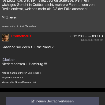
Ne Leuts, das wird nix. Is jetzt schon Scheisse, wenn ein
wichtiges Gericht in Cottbus steht, mehrere Fahrstunden von
Berlin entfernt, welches mehr als 2/3 der Fälle ausmacht.
MfG jever
Verwirrt mich nicht mit Tatsachen!
Prometheus
30.12.2005 um 09:11
Diskussionsleiter
Saarland soll doch zu Rheinland ?
@kokain
Niedersachsen + Hamburg !!!
Klappe halten, zuhören und lernen !
Mitglied in der G.S.O
Meister aller Spam Klassen !
neuen Beitrag verfassen