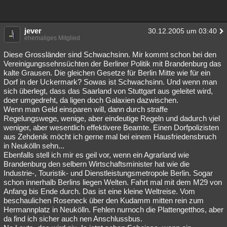
Besucht
Teilgenommen
Alle
Neue
Geschlossen
jever
Lesenswert
Schlüsselwörter
30.12.2005 um 03:40
ehemaliges Mitglied
Diese Grossländer sind Schwachsinn. Mir kommt schon bei den
Vereinigungssehnsüchten der Berliner Politik mit Brandenburg das
kalte Grausen. Die gleichen Gesetze für Berlin Mitte wie für ein
Dorf in der Uckermark? Sowas ist Schwachsinn. Und wenn man
sich überlegt, dass das Saarland von Stuttgart aus geleitet wird,
doer umgedreht, da ligen doch Galaxien dazwischen.
Wenn man Geld einsparen will, dann durch straffe
Regelungswege, wenige, aber eindeutige Regeln und dadurch viel
weniger, aber wesentlich effektivere Beamte. Einen Dorfpolizisten
aus Zehdenik möcht ich gerne mal bei einem Hausfriedensbruch
in Neukölln sehn...
Ebenfalls stell ich mir es geil vor, wenn ein Agrarland wie
Brandenburg den selbern Wirtschaftsminister hat wie die
Industrie-, Touristik- und Dienstleistungsmetropole Berlin. Sogar
schon innerhalb Berlins liegen Welten. Fahrt mal mit dem M29 von
Anfang bis Ende durch. Das ist eine kleine Weltreise. Vom
beschaulichen Roseneck über den Kudamm mitten rein zum
Hermannplatz in Neukölln. Fehlen nurnoch die Plattengetthos, aber
da find ich sicher auch nen Anschlussbus.