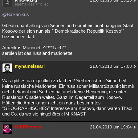
21.04.2010 um 15:19
ehemaliges Mitglied
@Balkanikus
Gbeau unabhähnig von Sebrien und somit ein unabhängiger Staat
Kosovo der sich nun als ´´Demokratische Republik Kosovo´´
bezeichnen darf.
Amerikas Marionette??**Lach**
serbien ist das russland marionette.
mynameisearl
21.04.2010 um 17:08
Was gibt es da eigentlich zu lachen? Serbien ist mit Sicherheit
keine russische Marionette. Ein russischer Militärstüzpunkt ist mir
nicht bekannt und Serbien hat auch keine Regierung, die unter
Russlands Gnaden waltet. Ganz im Gegenteil zum Kosovo.
Hätten die Amerikaner nicht ein ganz bestimmtes
"GEOGRAPHISCHES" Interesse am Kosovo, dann wären Thaci
und Co. da wo sie hingehören: IM KNAST.
OddThomas
21.04.2010 um 19:04