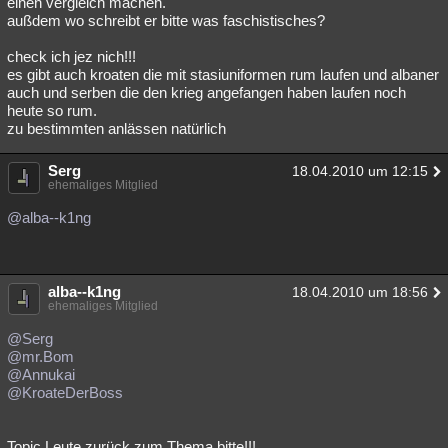
einen vergleich machen.
außdem wo schreibt er bitte was faschistisches?
check ich jez nich!!!
es gibt auch kroaten die mit stasiuniformen rum laufen und albaner
auch und serben die den krieg angefangen haben laufen noch
heute so rum.
zu bestimmten anlässen natürlich
Serg
18.04.2010 um 12:15
ehemaliges Mitglied
@alba--k1ng
alba--k1ng
18.04.2010 um 18:56
ehemaliges Mitglied
@Serg
@mr.Bom
@Annukai
@KroateDerBoss
Topic Leute,zurück zum Thema bitte!!!