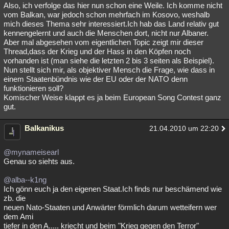
Also, ich verfolge das hier nun schon eine Weile. Ich komme nicht
vom Balkan, war jedoch schon mehrfach im Kosovo, weshalb
mich dieses Thema sehr interessiert.Ich hab das Land relativ gut
kennengelernt und auch die Menschen dort, nicht nur Albaner.
Aber mal abgesehen vom eigentlichen Topic zeigt mir dieser
Thread,dass der Krieg und der Hass in den Köpfen noch
vorhanden ist (man siehe die letzten 2 bis 3 seiten als Beispiel).
Nun stellt sich mir, als objektiver Mensch die Frage, wie dass in
einem Staatenbündnis wie der EU oder der NATO denn
funktionieren soll?
Komischer Weise klappt es ja beim European Song Contest ganz
gut.
Balkanikus
21.04.2010 um 22:20
@mynameisearl
Genau so siehts aus.
@alba--k1ng
Ich gönn euch ja den eigenen Staat.Ich finds nur beschämend wie
zb. die
neuen Nato-Staaten und Anwärter förmlich darum wetteifern wer
dem Ami
tiefer in den A..... kriecht und beim "Krieg gegen den Terror"