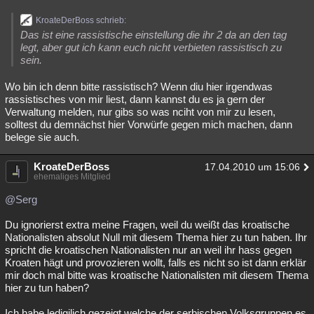
Besucht
Teilgenommen
Alle
Neue
Geschlossen
KroateDerBoss schrieb:
Das ist eine rassistische einstellung die ihr 2 da an den tag
Lesenswert
Schlüsselwörter
legt, aber gut ich kann euch nicht verbieten rassistisch zu
sein.
Wo bin ich denn bitte rassistisch? Wenn diu hier irgendwas
rassistisches von mir liest, dann kannst du es ja gern der
Verwaltung melden, nur gibs so was nciht von mir zu lesen,
solltest du demnächst hier Vorwürfe gegen mich machen, dann
belege sie auch.
KroateDerBoss
17.04.2010 um 15:06
ehemaliges Mitglied
@Serg
Du ignorierst extra meine Fragen, weil du weißt das kroatische
Nationalisten absolut Null mit diesem Thema hier zu tun haben. Ihr
spricht die kroatischen Nationalisten nur an weil ihr hass gegen
Kroaten hägt und provozieren wollt, falls es nicht so ist dann erklär
mir doch mal bitte was kroatische Nationalisten mit diesem Thema
hier zu tun haben?
Ich habe ledigilich gezeigt welche der serbischen Volksgruppen es