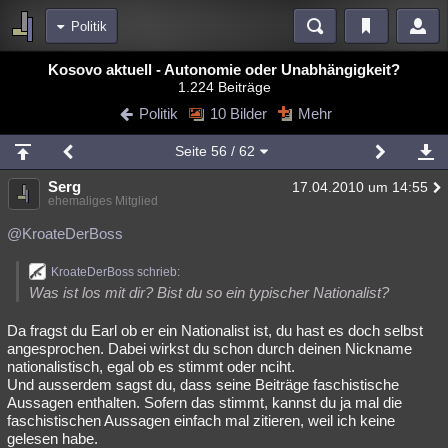
Politik
Bereiche
Kosovo aktuell - Autonomie oder Unabhängigkeit?
1.224 Beiträge
Echtzeit
Diskussionen
Blogs
Videos
Statistiken
Politik
10 Bilder
Mehr
Chat
Wiki
Neuigkeiten
2
Seite
56
/ 62
meine Rubriken
Serg
17.04.2010 um 14:55
Menschen
Wissenschaft
Politik
Mystery
Kriminalfälle
ehemaliges Mitglied
Spiritualität
Verschwörungen
Technologie
Ufologie
@KroateDerBoss
Natur
Umfragen
Unterhaltung
KroateDerBoss schrieb:
Was ist los mit dir? Bist du so ein typischer Nationalist?
weitere Rubriken
Da fragst du Earl ob er ein Nationalist ist, du hast es doch selbst
Philosophie
Träume
Orte
Esoterik
Literatur
angesprochen. Dabei wirkst du schon durch deinen Nickname
nationalistisch, egal ob es stimmt oder nciht.
Astronomie
Helpdesk
Gruppen
Gaming
Filme
Und ausserdem sagst du, dass seine Beiträge faschistische
Aussagen enthalten. Sofern das stimmt, kannst du ja mal die
Musik
Clash
Verbesserungen
Allmystery
English
faschistischen Aussagen einfach mal zitieren, weil ich keine
gelesen habe.
Übersichten