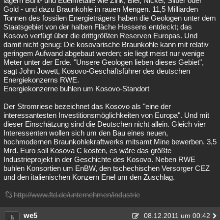
lagern Bunt- und Edelmetalle wie Zink, Blei, Nickel, Silber oder
Gold - und dazu Braunkohle in rauen Mengen. 11,5 Milliarden
Besucht
Teilgenommen
Alle
Neue
Geschlossen
Tonnen des fossilen Energieträgers haben die Geologen unter dem
Staatsgebiet von der halben Fläche Hessens entdeckt; das
Lesenswert
Schlüsselwörter
Kosovo verfügt über die drittgrößten Reserven Europas. Und
damit nicht genug: Die kosovarische Braunkohle kann mit relativ
geringem Aufwand abgebaut werden; sie liegt meist nur wenige
Meter unter der Erde. "Unsere Geologen lieben dieses Gebiet",
sagt John Jowett, Kosovo-Geschäftsführer des deutschen
Energiekonzerns RWE.
Energiekonzerne buhlen um Kosovo-Standort
Der Stromriese bezeichnet das Kosovo als "eine der
interessantesten Investitionsmöglichkeiten von Europa". Und mit
dieser Einschätzung sind die Deutschen nicht allein. Gleich vier
Interessenten wollen sich um den Bau eines neuen,
hochmodernen Braunkohlekraftwerks mitsamt Mine bewerben. 3,5
Mrd. Euro soll Kosova C kosten, es wäre das größte
Industrieprojekt in der Geschichte des Kosovo. Neben RWE
buhlen Konsortien um EnBW, den tschechischen Versorger CEZ
und den italienischen Konzern Enel um den Zuschlag.
http://www.ftd.de/unternehmen/industrie
we5
08.12.2011 um 00:42