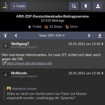
Politik
Bereiche
ARD-ZDF-Deutschlandradio-Beitragsservice
10.610 Beiträge
Echtzeit
Diskussionen
Blogs
Videos
Statistiken
Politik
93 Bilder
Mehr
Chat
Wiki
Neuigkeiten
2
Seite
209
/ 534
meine Rubriken
WolfgangT
20.01.2021 um 13:30
Menschen
Wissenschaft
Politik
Mystery
Kriminalfälle
ehemaliges Mitglied
Spiritualität
Verschwörungen
Technologie
Ufologie
Hier mal etwas Interessantes. Ist zwar OT, richtet sich aber auch
gegen die ÖR.
https://www.afd.de/staatsvolk/
Natur
Umfragen
Unterhaltung
weitere Rubriken
McMurdo
20.01.2021 um 13:36
ehemaliges Mitglied
Philosophie
Träume
Orte
Esoterik
Literatur
Astronomie
Helpdesk
Gruppen
Gaming
Filme
Abahatschi schrieb:
Wäre es nicht von Vorteil wenn nur Fotos mit Maske
Musik
Clash
Verbesserungen
Allmystery
English
eingestellt werden, unabhängig der Sprache?
Übersichten