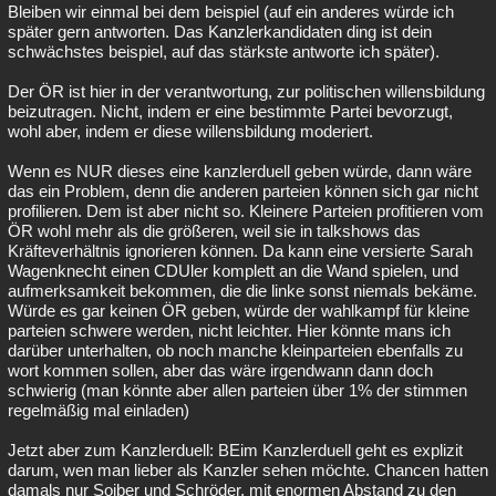
Bleiben wir einmal bei dem beispiel (auf ein anderes würde ich
später gern antworten. Das Kanzlerkandidaten ding ist dein
schwächstes beispiel, auf das stärkste antworte ich später).
Der ÖR ist hier in der verantwortung, zur politischen willensbildung
beizutragen. Nicht, indem er eine bestimmte Partei bevorzugt,
wohl aber, indem er diese willensbildung moderiert.
Wenn es NUR dieses eine kanzlerduell geben würde, dann wäre
das ein Problem, denn die anderen parteien können sich gar nicht
profilieren. Dem ist aber nicht so. Kleinere Parteien profitieren vom
ÖR wohl mehr als die größeren, weil sie in talkshows das
Kräfteverhältnis ignorieren können. Da kann eine versierte Sarah
Wagenknecht einen CDUler komplett an die Wand spielen, und
aufmerksamkeit bekommen, die die linke sonst niemals bekäme.
Würde es gar keinen ÖR geben, würde der wahlkampf für kleine
parteien schwere werden, nicht leichter. Hier könnte mans ich
darüber unterhalten, ob noch manche kleinparteien ebenfalls zu
wort kommen sollen, aber das wäre irgendwann dann doch
schwierig (man könnte aber allen parteien über 1% der stimmen
regelmäßig mal einladen)
Jetzt aber zum Kanzlerduell: BEim Kanzlerduell geht es explizit
darum, wen man lieber als Kanzler sehen möchte. Chancen hatten
damals nur Soiber und Schröder, mit enormen Abstand zu den