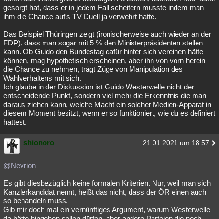
gesorgt hat, dass er in jedem Fall scheitern musste indem man
ihm die Chance auf's TV Duell ja verwehrt hatte.
Das Beispiel Thüringen zeigt (ironischerweise auch wieder an der
FDP), dass man sogar mit 5 % den Ministerpräsidenten stellen
kann. Ob Guido den Bundestag dafür hinter sich vereinen hätte
können, mag hypothetisch erscheinen, aber ihn von vorn herein
die Chance zu nehmen, trägt Züge von Manipulation des
Wahlverhaltens mit sich.
Ich glaube in der Diskussion ist Guido Westerwelle nicht der
entscheidende Punkt, sondern viel mehr die Erkenntnis die man
daraus ziehen kann, welche Macht ein solcher Medien-Apparat in
diesem Moment besitzt, wenn er so funktioniert, wie du es definiert
hattest.
shionoro
21.01.2021 um 18:57
@Nevrion
Es gibt diesbezüglich keine formalen Kriterien. Nur, weil man sich
Kanzlerkandidat nennt, heißt das nicht, dass der ÖR einen auch
so behandeln muss.
Gib mir doch mal ein vernünftiges Argument, warum Westerwelle
da hätte hingehen sollen dürfen, aber andere Parteien die noch