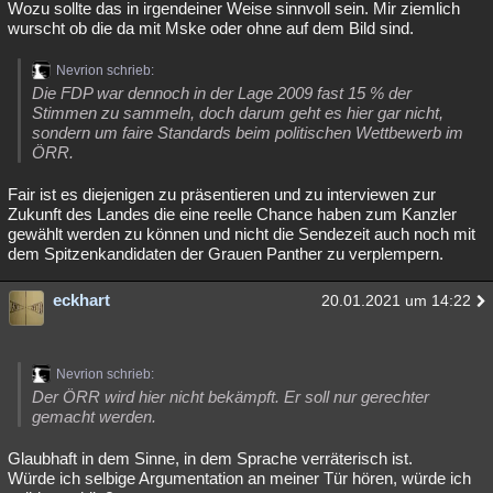
Wozu sollte das in irgendeiner Weise sinnvoll sein. Mir ziemlich
Besucht
Teilgenommen
Alle
Neue
Geschlossen
wurscht ob die da mit Mske oder ohne auf dem Bild sind.
Lesenswert
Schlüsselwörter
Nevrion schrieb:
Die FDP war dennoch in der Lage 2009 fast 15 % der
Stimmen zu sammeln, doch darum geht es hier gar nicht,
sondern um faire Standards beim politischen Wettbewerb im
ÖRR.
Fair ist es diejenigen zu präsentieren und zu interviewen zur
Zukunft des Landes die eine reelle Chance haben zum Kanzler
gewählt werden zu können und nicht die Sendezeit auch noch mit
dem Spitzenkandidaten der Grauen Panther zu verplempern.
eckhart
20.01.2021 um 14:22
Nevrion schrieb:
Der ÖRR wird hier nicht bekämpft. Er soll nur gerechter
gemacht werden.
Glaubhaft in dem Sinne, in dem Sprache verräterisch ist.
Würde ich selbige Argumentation an meiner Tür hören, würde ich