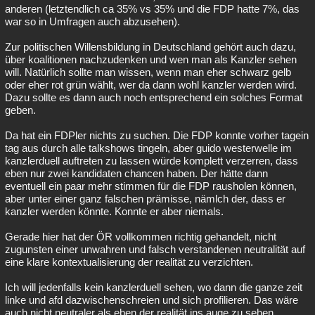
anderen (letztendlich ca 35% vs 35% und die FDP hatte 7%, das
war so in Umfragen auch abzusehen).
Zur politischen Willensbildung in Deutschland gehört auch dazu,
über koalitionen nachzudenken und wen man als Kanzler sehen
will. Natürlich sollte man wissen, wenn man eher schwarz gelb
oder eher rot grün wählt, wer da dann wohl kanzler werden wird.
Dazu sollte es dann auch noch entsprechend ein solches Format
geben.
Da hat ein FDPler nichts zu suchen. Die FDP konnte vorher tagein
tag aus durch alle talkshows tingeln, aber guido westerwelle im
kanzlerduell auftreten zu lassen würde komplett verzerren, dass
eben nur zwei kandidaten chancen haben. Der hätte dann
eventuell ein paar mehr stimmen für die FDP rausholen können,
aber unter einer ganz falschen prämisse, nämlch der, dass er
kanzler werden könnte. Konnte er aber niemals.
Gerade hier hat der ÖR vollkommen richtig gehandelt, nicht
zugunsten einer unwahren und falsch verstandenen neutralität auf
eine klare kontextualisierung der realität zu verzichten.
Ich will jedenfalls kein kanzlerduell sehen, wo dann die ganze zeit
linke und afd dazwischenschreien und sich profilieren. Das wäre
auch nicht neutraler als eben der realität ins auge zu sehen.