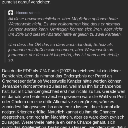
zumeist darauf verzichten.
shionoro schrieb:
All diese unwarscheinlichen, aber Möglichen optionen hatte
Westerwelle nicht. Es war vollkommen klar, dass er niemals
Kanzler werden kann. Umfragen können sich irren, aber nicht
um 20% und diesen Abstand hatte er gleich zu zwei Parteien.
Und dass der ÖR das so dann auch darstellt, Scholz als
jemanden mit Außenseiterchancen, aber Westerwelle an
jemanden, der das nicht hingehört, das ist dann auch richtig
so.
Das du die FDP als 7 % Partei (2002) bezeichnest ist ein kleiner
Denkfehler, denn du nimmst das Endergebnis der Partei als
Gradmesser dafür ob Westerwelle Kanzler hätte werden können.
Jemanden nicht antreten zu lassen, weil man ihn für chancenlos
hält, hat mit Chancengleichheit erst mal nichts zu tun. Gerade weil
es damals wie heute ein Zeichen gewesen wäre die Wahl von Pest
oder Cholera um eine dritte Alternative zu ergänzen, wäre es
zumindest fair gewesen ihn antreten zu lassen, da er formal alle
nötigen Kriterien erfüllte. Natürlich kannst du ihm die Chancen
absprechen, erst recht im Nachhinein, aber es wäre doch zynisch
zu sagen, Westerwelle hatte ja eh keine Chance gehabt, sich
durch das Wahlergebnis bestätigen zu lassen, nachdem man dafür