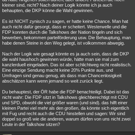
kleiner sind, nicht? Nach deiner Logik könnte ich ja auch
behaupten, die DKP könne die Wahl gewinnen.
Es ist NICHT zynisch zu sagen, er hatte keine Chance. Man hat
auch nicht dafür gesorgt, dass er scheitert. Westerwelle und die
FDP konnten durch die Talkshows der Nation tingeln und sich
bewerben, bekommen parteiförderung usw. Die Behauptung, man
habe denen Steine in den Weg gelegt, ist volkommen abwegig.
Nach der Logik wie gesagt könnte es ja auch sein, dass die DKP
die wahl haushoch gewinnen würde, hätte man sie mal zum
kanzlerduell eingeladen. Das ist aber schlichtweg nicht realistisch.
Eine einzige Sendung macht keine 20% Punkte aus, und
Umfragen sind genau genug, als dass man Chancenlosigkeit
abschätzen kann wenn jemand so weit zurück liegt.
Du behauptest, der ÖR habe die FDP benachteiligt. Dabei ist das
nicht wahr: Die FDP sitzt in Talkshows gleichberechtigt mit CDU
und SPD, obwohl die viel größer waren (und sind). das hilft einer
kleinen Partei viel mehr als den großen, da könnte sich eigentlich
mit Fug und recht auch die CDU hinstellen und sagen: Wir sind
doppel so groß wie die anderen, warum dürfen von uns nicht zwei
Leute in der Talkshow sitzen?