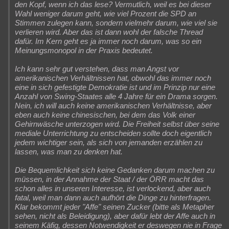
den Kopf, wenn ich das lese? Vermutlich, weil es bei dieser
Wahl weniger darum geht, wie viel Prozent die SPD an
Stimmen zulegen kann, sondern vielmehr darum, wie viel sie
verlieren wird. Aber das ist dann wohl der falsche Thread
dafür. Im Kern geht es ja immer noch darum, was so ein
Meinungsmonopol in der Praxis bedeutet.
Ich kann sehr gut verstehen, dass man Angst vor
amerikanischen Verhältnissen hat, obwohl das immer noch
eine in sich gefestigte Demokratie ist und im Prinzip nur eine
Anzahl von Swing-Staates alle 4 Jahre für ein Drama sorgen.
Nein, ich will auch keine amerikanischen Verhältnisse, aber
eben auch keine chinesischen, bei dem das Volk einer
Gehirnwäsche unterzogen wird. Die Freiheit selbst über seine
mediale Unterrichtung zu entscheiden sollte doch eigentlich
jedem wichtiger sein, als sich von jemanden erzählen zu
lassen, was man zu denken hat.
Die Bequemlichkeit sich keine Gedanken darum machen zu
müssen, in der Annahme der Staat / der ÖRR macht das
schon alles in unseren Interesse, ist verlockend, aber auch
fatal, weil man dann auch aufhört die Dinge zu hinterfragen.
Klar bekommt jeder "Affe" seinen Zucker (bitte als Metapher
sehen, nicht als Beleidigung), aber dafür lebt der Affe auch in
seinem Käfig, dessen Notwendigkeit er deswegen nie in Frage