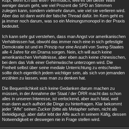
Kopf, wenn ich das lese? Vermutlich, weil es bei dieser Wahl
weniger darum geht, wie viel Prozent die SPD an Stimmen
zulegen kann, sondern vielmehr darum, wie viel sie verlieren wird.
Aber das ist dann wohl der falsche Thread dafür. Im Kern geht es
ja immer noch darum, was so ein Meinungsmonopol in der Praxis
bedeutet.
Ich kann sehr gut verstehen, dass man Angst vor amerikanischen
Verhältnissen hat, obwohl das immer noch eine in sich gefestigte
Demokratie ist und im Prinzip nur eine Anzahl von Swing-Staates
alle 4 Jahre für ein Drama sorgen. Nein, ich will auch keine
amerikanischen Verhältnisse, aber eben auch keine chinesischen,
bei dem das Volk einer Gehirnwäsche unterzogen wird. Die
Freiheit selbst über seine mediale Unterrichtung zu entscheiden
sollte doch eigentlich jedem wichtiger sein, als sich von jemanden
erzählen zu lassen, was man zu denken hat.
Die Bequemlichkeit sich keine Gedanken darum machen zu
müssen, in der Annahme der Staat / der ÖRR macht das schon
alles in unseren Interesse, ist verlockend, aber auch fatal, weil
man dann auch aufhört die Dinge zu hinterfragen. Klar bekommt
jeder "Affe" seinen Zucker (bitte als Metapher sehen, nicht als
Beleidigung), aber dafür lebt der Affe auch in seinem Käfig, dessen
Notwendigkeit er deswegen nie in Frage stellen wird.