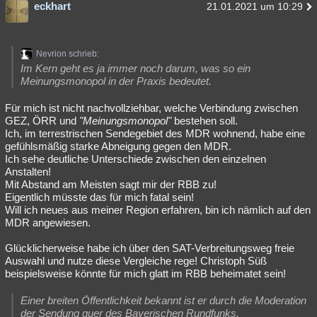
eckhart
21.01.2021 um 10:29
Nevrion schrieb:
Im Kern geht es ja immer noch darum, was so ein
Meinungsmonopol in der Praxis bedeutet.
Für mich ist nicht nachvollziehbar, welche Verbindung zwischen
GEZ, ÖRR und
"Meinungsmonopol"
bestehen soll.
Ich, im terrestrischen Sendegebiet des MDR wohnend, habe eine
gefühlsmäßig starke Abneigung gegen den MDR.
Ich sehe deutliche Unterschiede zwischen den einzelnen
Anstalten!
Mit Abstand am Meisten sagt mir der RBB zu!
Eigentlich müsste das für mich fatal sein!
Will ich neues aus meiner Region erfahren, bin ich nämlich auf den
MDR angewiesen.
Glücklicherweise habe ich über den SAT-Verbreitungsweg freie
Auswahl und nutze diese Vergleiche rege! Christoph Süß
beispielsweise könnte für mich glatt im RBB beheimatet sein!
Einer breiten Öffentlichkeit bekannt ist er durch die Moderation
der Sendung quer des Bayerischen Rundfunks.