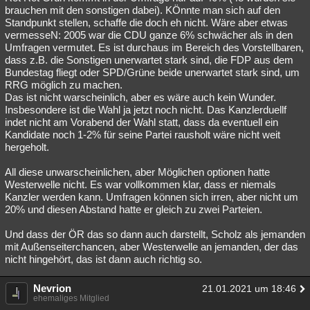
brauchen mit den sonstigen dabei). KÖnnte man sich auf den
Standpunkt stellen, schaffe die doch eh nicht. Wäre aber etwas
vermesseN: 2005 war die CDU ganze 6% schwächer als in den
Umfragen vermutet. Es ist durchaus im Bereich des Vorstellbaren,
dass z.B. die Sonstigen unerwartet stark sind, die FDP aus dem
Bundestag fliegt oder SPD/Grüne beide unerwartet stark sind, um
RRG möglich zu machen.
Das ist nicht warscheinlich, aber es wäre auch kein Wunder.
Insbesondere ist die Wahl ja jetzt noch nicht. Das Kanzlerduellf
indet nicht am Vorabend der Wahl statt, dass da eventuell ein
Kandidate noch 1-2% für seine Partei rausholt wäre nicht weit
hergeholt.
All diese unwarscheinlichen, aber Möglichen optionen hatte
Westerwelle nicht. Es war vollkommen klar, dass er niemals
Kanzler werden kann. Umfragen können sich irren, aber nicht um
20% und diesen Abstand hatte er gleich zu zwei Parteien.
Und dass der ÖR das so dann auch darstellt, Scholz als jemanden
mit Außenseiterchancen, aber Westerwelle an jemanden, der das
nicht hingehört, das ist dann auch richtig so.
Nevrion
21.01.2021 um 18:46
ehemaliges Mitglied