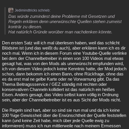
Jedimindtricks schrieb:
Das würde zumindest deine Probleme mit Gesetzen und
Regeln erklären denn unerwünschte Quellen stehen zumeist
konträr zu diesen.
Hat natürlich Gründe worüber man nachdenken könnte.
Den ersten Satz will ich mal überlesen haben, weil das schlicht
Blödsinn ist (und das weißt du auch), aber erklären kann ich es dir
noch mal. Wenn ich in diesem Forum eine Youtube-Quelle verlinke
bei dem der Channelbetreiber in einen von 100 Videos mal etwas
gesagt hat, was von den Mods als unerwünscht empfunden wird,
ich von diesem Video jedoch keine Kenntnis hatte, der Mod jedoch
schon, dann bekomm ich einen Bann, ohne Rückfrage, ohne das
es da erst mal ne gelbe Karte oder ne Vorwarnung gibt. Da das
Thema Beitragssservice / GEZ ständig mit rechten oder
konservativen Channeln kollidiert ist das natürlich ein heißes
Eisen. Anders gesagt, das Video selbst kann völlig in Ordnung
sein, aber der Channelbetreiber ist es aus Sicht der Mods nicht.
Die Regeln sind hart, aber so sind sie nun mal und da ich keine
100 %ige Gewissheit über die Erwünschtheit der Quelle feststellen
kann (und keine Zeit habe, mich über jede Quelle ewig zu
informieren) muss ich nun mittlerweile nach meinem Ermessen