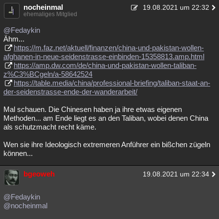
nocheinmal
19.08.2021 um 22:32
Besucht
Teilgenommen
Alle
Neue
Geschlossen
ehemaliges Mitglied
@Fedaykin
Lesenswert
Schlüsselwörter
Ähm...
https://m.faz.net/aktuell/finanzen/china-und-pakistan-wollen-
afghanen-in-neue-seidenstrasse-einbinden-15358813.amp.html
https://amp.dw.com/de/china-und-pakistan-wollen-taliban-
z%C3%BCgeln/a-58642524
https://table.media/china/professional-briefing/taliban-staat-an-
der-seidenstrasse-ende-der-wanderarbeit/
Mal schauen. Die Chinesen haben ja ihre etwas eigenen
Methoden... am Ende liegt es an den Taliban, wobei denen China
als schutzmacht recht käme.
Wen sie ihre Ideologisch extremeren Anführer ein bißchen zügeln
können...
bgeoweh
19.08.2021 um 22:34
@Fedaykin
@nocheinmal