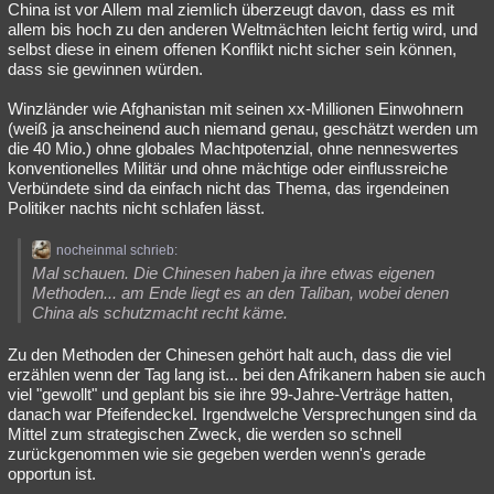
China ist vor Allem mal ziemlich überzeugt davon, dass es mit
allem bis hoch zu den anderen Weltmächten leicht fertig wird, und
selbst diese in einem offenen Konflikt nicht sicher sein können,
dass sie gewinnen würden.
Winzländer wie Afghanistan mit seinen xx-Millionen Einwohnern
(weiß ja anscheinend auch niemand genau, geschätzt werden um
die 40 Mio.) ohne globales Machtpotenzial, ohne nenneswertes
konventionelles Militär und ohne mächtige oder einflussreiche
Verbündete sind da einfach nicht das Thema, das irgendeinen
Politiker nachts nicht schlafen lässt.
nocheinmal schrieb:
Mal schauen. Die Chinesen haben ja ihre etwas eigenen
Methoden... am Ende liegt es an den Taliban, wobei denen
China als schutzmacht recht käme.
Zu den Methoden der Chinesen gehört halt auch, dass die viel
erzählen wenn der Tag lang ist... bei den Afrikanern haben sie auch
viel "gewollt" und geplant bis sie ihre 99-Jahre-Verträge hatten,
danach war Pfeifendeckel. Irgendwelche Versprechungen sind da
Mittel zum strategischen Zweck, die werden so schnell
zurückgenommen wie sie gegeben werden wenn's gerade
opportun ist.