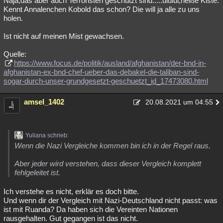
Naja,das aber auch Terroristen geschützt sind.....uiuiui,heiße Kiste.
Kennt Annalenchen Kobold das schon? Die will ja alle zu uns
holen.
Ist nicht auf meinen Mist gewachsen.
Quelle:
https://www.focus.de/politik/ausland/afghanistan/der-bnd-in-
afghanistan-ex-bnd-chef-ueber-das-debakel-die-taliban-sind-
sogar-durch-unser-grundgesetzt-geschuetzt_id_17473080.html
amsel_1402
20.08.2021 um 04:55
Yuliana schrieb:
Wenn die Nazi Vergleiche kommen bin ich in der Regel raus.
Aber jeder wird verstehen, dass dieser Vergleich komplett
fehlgeleitet ist.
Ich verstehe es nicht, erklär es doch bitte.
Und wenn dir der Vergleich mit Nazi-Deutschland nicht passt: was
ist mit Ruanda? Da haben sich die Vereinten Nationen
rausgehalten. Gut gegangen ist das nicht.