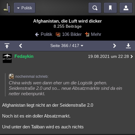
Politik
Bereiche
Afghanistan, die Luft wird dicker
8.255 Beiträge
Echtzeit
Diskussionen
Blogs
Videos
Statistiken
Politik
106 Bilder
Mehr
Chat
Wiki
Neuigkeiten
2
Seite
366
/ 417
meine Rubriken
Fedaykin
19.08.2021 um 22:28
Menschen
Wissenschaft
Politik
Mystery
Kriminalfälle
Spiritualität
Verschwörungen
Technologie
Ufologie
nocheinmal schrieb:
Natur
Umfragen
Unterhaltung
China wirds wen dann eher um die Logistik gehen.
Seidenstraße 2.0 und so... neue Absatzmärkte sind da ein
weitere Rubriken
netter nebenpunkt.
Philosophie
Träume
Orte
Esoterik
Literatur
Afghanistan liegt nicht an der Seidenstraße 2.0
Astronomie
Helpdesk
Gruppen
Gaming
Filme
Noch ist es ein doller Absatzmarkt.
Musik
Clash
Verbesserungen
Allmystery
English
Und unter den Taliban wird es auch nichts
Übersichten