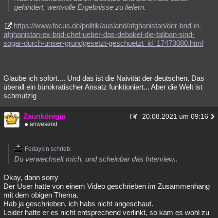
gehindert, wertvolle Ergebnisse zu liefern.
https://www.focus.de/politik/ausland/afghanistan/der-bnd-in-
afghanistan-ex-bnd-chef-ueber-das-debakel-die-taliban-sind-
sogar-durch-unser-grundgesetzt-geschuetzt_id_17473080.html
Glaube ich sofort.... Und das ist die Naivität der deutschen. Das
überall ein bürokratischer Ansatz funktioniert... Aber die Welt ist
schmutzig
Zaunkönigin
20.08.2021 um 09:16
anwesend
Fedaykin schrieb:
Du verwechselt mich, und scheinbar das Interview..
Okay, dann sorry
Der User hatte von einem Video geschrieben im Zusammenhang
mit dem obigen Thema.
Hab ja geschrieben, ich habs nicht angeschaut.
Leider hatte er es nicht entsprechend verlinkt, so kam es wohl zu