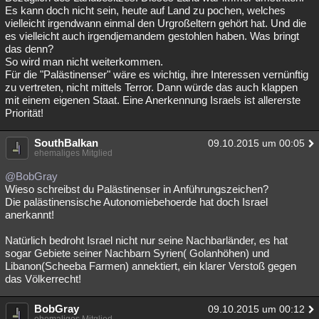
Es kann doch nicht sein, heute auf Land zu pochen, welches
Besucht
Teilgenommen
Alle
Neue
Geschlossen
vielleicht irgendwann einmal den Urgroßeltern gehört hat. Und die
es vielleicht auch irgendjemandem gestohlen haben. Was bringt
Lesenswert
Schlüsselwörter
das denn?
So wird man nicht weiterkommen.
Für die "Palästinenser" wäre es wichtig, ihre Interessen vernünftig
zu vertreten, nicht mittels Terror. Dann würde das auch klappen
mit einem eigenen Staat. Eine Anerkennung Israels ist allererste
Priorität!
SouthBalkan
09.10.2015 um 00:05
ehemaliges Mitglied
@BobGray
Wieso schreibst du Palästinenser in Anführungszeichen?
Die palästinensische Autonomiebehoerde hat doch Israel
anerkannt!
Natürlich bedroht Israel nicht nur seine Nachbarländer, es hat
sogar Gebiete seiner Nachbarn Syrien( Golanhöhen) und
Libanon(Scheeba Farmen) annektiert, ein klarer Verstoß gegen
das Völkerrecht!
BobGray
09.10.2015 um 00:12