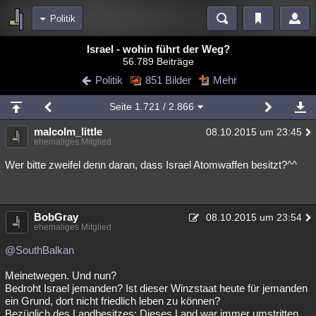
Politik
Bereiche
Israel - wohin führt der Weg?
56.789 Beiträge
Echtzeit
Diskussionen
Blogs
Videos
Statistiken
Politik
851 Bilder
Mehr
Chat
Wiki
Neuigkeiten
2
Seite
1.721
/ 2.866
meine Rubriken
malcolm_little
08.10.2015 um 23:45
Menschen
Wissenschaft
Politik
Mystery
Kriminalfälle
ehemaliges Mitglied
Spiritualität
Verschwörungen
Technologie
Ufologie
Wer bitte zweifel denn daran, dass Israel Atomwaffen besitzt?^^
Natur
Umfragen
Unterhaltung
weitere Rubriken
BobGray
08.10.2015 um 23:54
ehemaliges Mitglied
Philosophie
Träume
Orte
Esoterik
Literatur
@SouthBalkan
Astronomie
Helpdesk
Gruppen
Gaming
Filme
Meinetwegen. Und nun?
Bedroht Israel jemanden? Ist dieser Winzstaat heute für jemanden
Musik
Clash
Verbesserungen
Allmystery
English
ein Grund, dort nicht friedlich leben zu können?
Übersichten
Bezüglich des Landbesitzes: Dieses Land war immer umstritten.