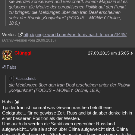
sie werden konserviert und verschärft. Einem Magazin ist es
gelungen, die Motive der europäischen Politik auf den Punkt
zu bringen: die Meldungen über den Iran Deal erscheinen
unter der Rubrik „Konjunktur“ (FOCUS – MONEY Online,
18.9.)
Weiter:
http://jungle-world.com/von-tunis-nach-teheran/3449/
(Archiv-Version vom 29.09.2015)
Glünggi
27.09.2015 um 15:05
@Fabs
Fabs schrieb:
die Meldungen über den Iran Deal erscheinen unter der Rubrik
„Konjunktur“ (FOCUS – MONEY Online, 18.9.)
Haha
Tjo der Iran ist nunmal was Gewinnmarchen betrifft eine
Goldgrube... für ne gewisse Zeit. Russland ist da aber denke ich in
einer besseren Position als der Westen.
Und auch da werden die Sanktionen gegenüber Russland
aufgeweicht... wie sie schon über China aufgeweicht sind. China
dessen Aufschwung ins Stocken geraten ist und von dem sich die