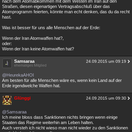
nach dem Atomabkommen mit dem Westen im Iran auf den
Straßen, diesen eigenartigen Vertragsabschluß über das
Besucht
Teilgenommen
Alle
Neue
Geschlossen
Atomprogramm feierten, könnte man echt denken, das du da recht
hast.
Lesenswert
Schlüsselwörter
Was ist besser für uns alle Menschen auf der Erde:
Wenn der Iran Atomwaffen hat?,
oder:
Wenn der Iran keine Atomwaffen hat?
Samsaraa
24.09.2015 um 09:19
ehemaliges Mitglied
@HeurekaAHOI
Am besten für alle Menschen wäre es, wenn kein Land auf der
Erde irgendwelche Waffen hat.
Glünggi
24.09.2015 um 09:30
@Samsaraa
Ich meine bloss dass Sanktionen nichts bringen wenn einige
Staaten das Regime weiterhin am Leben halten.
Auch versteh ich nicht wieso man nicht wieder zu den Sanktionen