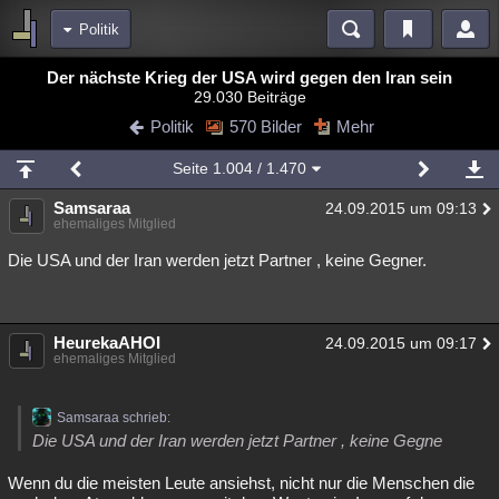
Politik
Bereiche
Der nächste Krieg der USA wird gegen den Iran sein
29.030 Beiträge
Echtzeit
Diskussionen
Blogs
Videos
Statistiken
Politik
570 Bilder
Mehr
Chat
Wiki
Neuigkeiten
Seite
1.004
/ 1.470
meine Rubriken
Samsaraa
24.09.2015 um 09:13
Menschen
Wissenschaft
Politik
Mystery
Kriminalfälle
ehemaliges Mitglied
Spiritualität
Verschwörungen
Technologie
Ufologie
Die USA und der Iran werden jetzt Partner , keine Gegner.
Natur
Umfragen
Unterhaltung
weitere Rubriken
HeurekaAHOI
24.09.2015 um 09:17
ehemaliges Mitglied
Philosophie
Träume
Orte
Esoterik
Literatur
Astronomie
Helpdesk
Gruppen
Gaming
Filme
Samsaraa schrieb:
Die USA und der Iran werden jetzt Partner , keine Gegne
Musik
Clash
Verbesserungen
Allmystery
English
Wenn du die meisten Leute ansiehst, nicht nur die Menschen die
Übersichten