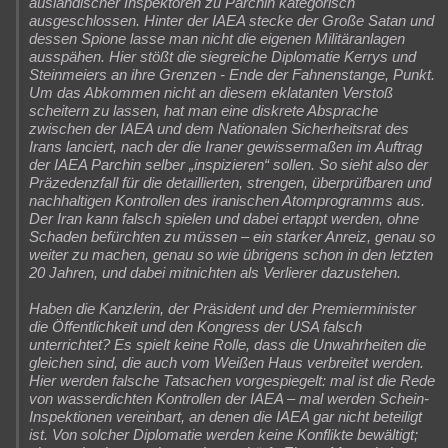
ausländischer Inspektoren zu Parchin kategorisch
ausgeschlossen. Hinter der IAEA stecke der Große Satan und
dessen Spione lasse man nicht die eigenen Militäranlagen
ausspähen. Hier stößt die siegreiche Diplomatie Kerrys und
Steinmeiers an ihre Grenzen - Ende der Fahnenstange, Punkt.
Um das Abkommen nicht an diesem eklatanten Verstoß
scheitern zu lassen, hat man eine diskrete Absprache
zwischen der IAEA und dem Nationalen Sicherheitsrat des
Irans lanciert, nach der die Iraner gewissermaßen im Auftrag
der IAEA Parchin selber „inspizieren“ sollen. So sieht also der
Präzedenzfall für die detaillierten, strengen, überprüfbaren und
nachhaltigen Kontrollen des iranischen Atomprogramms aus.
Der Iran kann falsch spielen und dabei ertappt werden, ohne
Schaden befürchten zu müssen – ein starker Anreiz, genau so
weiter zu machen, genau so wie übrigens schon in den letzten
20 Jahren, und dabei mitnichten als Verlierer dazustehen.
Haben die Kanzlerin, der Präsident und der Premierminister
die Öffentlichkeit und den Kongress der USA falsch
unterrichtet? Es spielt keine Rolle, dass die Unwahrheiten die
gleichen sind, die auch vom Weißen Haus verbreitet werden.
Hier werden falsche Tatsachen vorgespiegelt: mal ist die Rede
von wasserdichten Kontrollen der IAEA – mal werden Schein-
Inspektionen vereinbart, an denen die IAEA gar nicht beteiligt
ist. Von solcher Diplomatie werden keine Konflikte bewältigt;