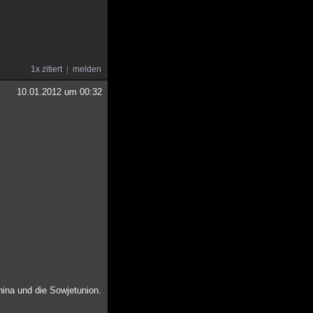
1x zitiert
melden
10.01.2012 um 00:32
hina und die Sowjetunion.