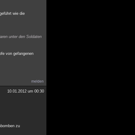
geführt wie die
aren unter den Soldaten
öpfe von gefangenen
melden
10.01.2012 um 00:30
tombomben zu