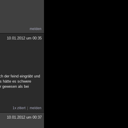
melden
10.01.2012 um 00:35
ch der feind eingräbt und
ns hätte es schwere
er gewesen als bei
1x zitiert
melden
10.01.2012 um 00:37