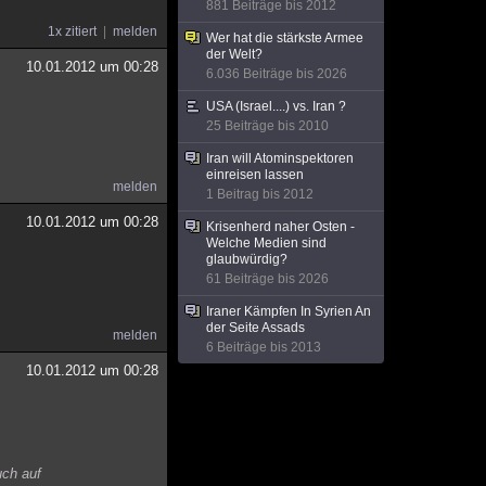
881 Beiträge bis 2012
1x zitiert
melden
Wer hat die stärkste Armee
der Welt?
10.01.2012 um 00:28
6.036 Beiträge bis 2026
USA (Israel....) vs. Iran ?
25 Beiträge bis 2010
Iran will Atominspektoren
einreisen lassen
melden
1 Beitrag bis 2012
10.01.2012 um 00:28
Krisenherd naher Osten -
Welche Medien sind
glaubwürdig?
61 Beiträge bis 2026
Iraner Kämpfen In Syrien An
der Seite Assads
melden
6 Beiträge bis 2013
10.01.2012 um 00:28
uch auf