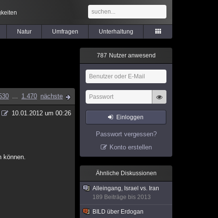
keiten
Natur
Umfragen
Unterhaltung
7
8
7
Nutzer anwesend
530
...
1.470
nächste
10.01.2012 um 00:26
Einloggen
Passwort vergessen?
Konto erstellen
in können.
Ähnliche Diskussionen
Alleingang, Israel vs. Iran
189 Beiträge bis 2013
BILD über Erdogan