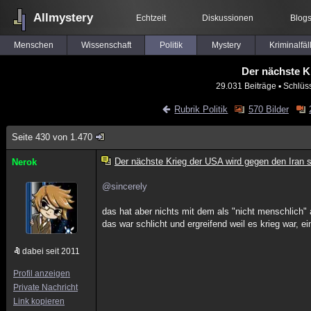
Allmystery
Echtzeit
Diskussionen
Blog
Menschen
Wissenschaft
Politik
Mystery
Kriminalfäl
Der nächste K
29.031 Beiträge
▪ Schlüs
Rubrik Politik
570 Bilder
Seite 430 von 1.470
Der nächste Krieg der USA wird gegen den Iran s
Nerok
@sincerely
das hat aber nichts mit dem als "nicht menschlich"
das war schlicht und ergreifend weil es krieg war, e
dabei seit 2011
Profil anzeigen
Private Nachricht
Link kopieren