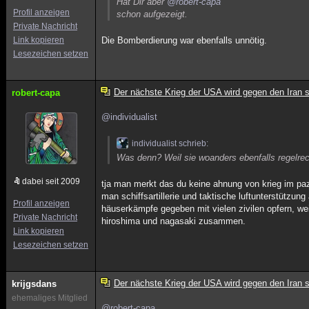
Hat Dir aber
@robert-capa
Profil anzeigen
schon aufgezeigt.
Private Nachricht
Link kopieren
Die Bomberdierung war ebenfalls unnötig.
Lesezeichen setzen
Der nächste Krieg der USA wird gegen den Iran s
robert-capa
@individualist
individualist schrieb:
Was denn? Weil sie woanders ebenfalls regelrec
dabei seit 2009
tja man merkt das du keine ahnung von krieg im pazi
man schiffsartillerie und taktische luftunterstützu
Profil anzeigen
häuserkämpfe gegeben mit vielen zivilen opfern, we
Private Nachricht
hiroshima und nagasaki zusammen.
Link kopieren
Lesezeichen setzen
Der nächste Krieg der USA wird gegen den Iran s
krijgsdans
ehemaliges Mitglied
@robert-capa