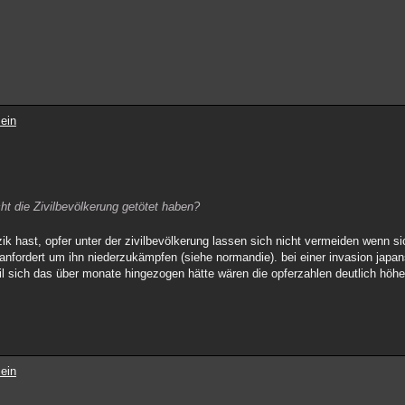
ein
ht die Zivilbevölkerung getötet haben?
k hast, opfer unter der zivilbevölkerung lassen sich nicht vermeiden wenn si
ng anfordert um ihn niederzukämpfen (siehe normandie). bei einer invasion japa
il sich das über monate hingezogen hätte wären die opferzahlen deutlich höh
ein