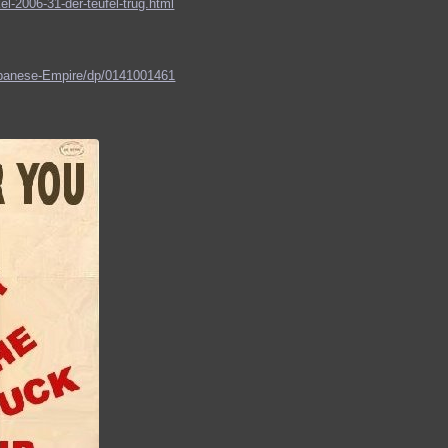
l-2006-31-der-teufel-trug.html
apanese-Empire/dp/0141001461