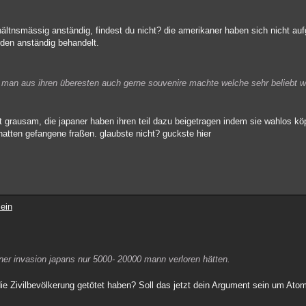
hältnsmässig anständig, findest du nicht? die amerikaner haben sich nicht auf
rden anständig behandelt.
man aus ihren überesten auch gerne souvenire machte welche sehr beliebt w
t grausam, die japaner haben ihren teil dazu beigetragen indem sie wahlos k
atten gefangene fraßen. glaubste nicht? guckste hier
ein
ner invasion japans nur 5000- 20000 mann verloren hätten.
die Zivilbevölkerung getötet haben? Soll das jetzt dein Argument sein um A