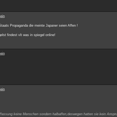
ein
taats Propaganda die meinte Japaner seien Affen !
elst findest vlt was in spiegel online!
ein
ein
ffassung keine Menschen sondern halbaffen,deswegen hatten sie kein Anspr