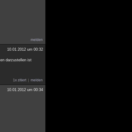
melden
10.01.2012 um 00:32
en darzustellen ist
1x zitiert
melden
10.01.2012 um 00:34