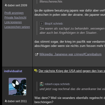
Menschenrechte.
dabei seit 2009
tja die spätere besatzung japans war dafür aber ver
Profil anzeigen
deutschen in polen oder der ukraine, die japaner wu
Private Nachricht
Link kopieren
BlopX schrieb:
Lesezeichen setzen
Sie waren als sachgut zu behandeln ,weswegen 
aber auch bei Angehörigen in den Staaten .
das stimmt sogar, der krieg im pazifik war verdamm
abschlugen oder wenn sie nichts zum fessen mehr h
Wikipedia: Japanese war crimes#Cannibalism
Der nächste Krieg der USA wird gegen den Iran s
individualist
robert-capa schrieb:
und jetzt sag nochmal das die amerikaner bei ei
Was denn? Weil sie woanders ebenfalls regelrecht 
dabei seit 2011
beschönigen?