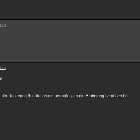
ein
ein
nd
der Regierung /Institution die ursrprünglich die Eroberung betrieben hat.