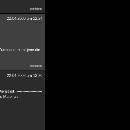
melden
22.04.2008 um 12:24
Zumindest nicht jene die
melden
22.04.2008 um 13:20
enst ist. ----------------------
des Materials.