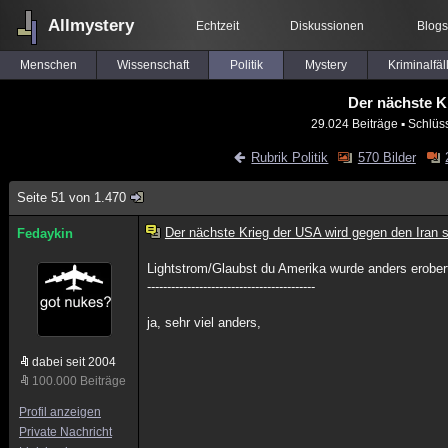
Allmystery
Echtzeit
Diskussionen
Blogs
Menschen
Wissenschaft
Politik
Mystery
Kriminalfäl
Der nächste K
29.024 Beiträge
▪ Schlüs
Rubrik Politik
570 Bilder
Seite 51 von 1.470
Der nächste Krieg der USA wird gegen den Iran s
Fedaykin
Lightstrom/Glaubst du Amerika wurde anders erober
------------------------------------------
ja, sehr viel anders,
dabei seit 2004
100.000 Beiträge
Profil anzeigen
Private Nachricht