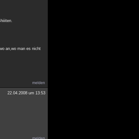
iiiten.
ndwo an,wo man es nicht
melden
22.04.2008 um 13:53
melden