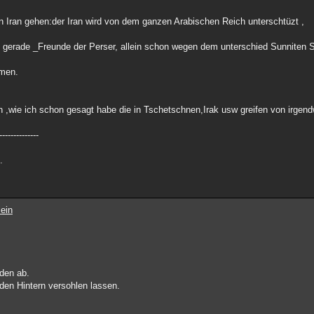
Iran gehen:der Iran wird von dem ganzen Arabischen Reich unterschtüzt ,
t gerade _Freunde der Perser, allein schon wegen dem unterschied Sunniten Sh
mmen.
en ,wie ich schon gesagt habe die in Tschetschnen,Irak usw greifen von irge
--------------
.
ein
oden ab.
den Hintern versohlen lassen.