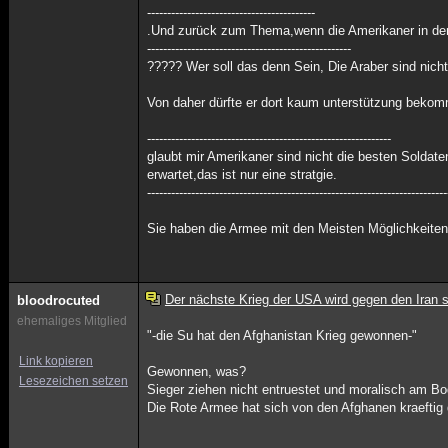
------------------------------------------
.Und zurück zum Thema,wenn die Amerikaner in den 
---------------------------------------------------
????? Wer soll das denn Sein, Die Araber sind nich
Von daher dürfte er dort kaum unterstützung beko
-------------------------------------------------------------
glaubt mir Amerikaner sind nicht die besten Soldat
erwartet,das ist nur eine stratgie.
---------------------------------------------------------------------------
Sie haben die Armee mit den Meisten Möglichkeiten
Der nächste Krieg der USA wird gegen den Iran s
bloodrocuted
ehemaliges Mitglied
"-die Su hat den Afghanistan Krieg gewonnen-"
Link kopieren
Gewonnen, was?
Lesezeichen setzen
Sieger ziehen nicht entruestet und moralisch am B
Die Rote Armee hat sich von den Afghanen kraeftig 