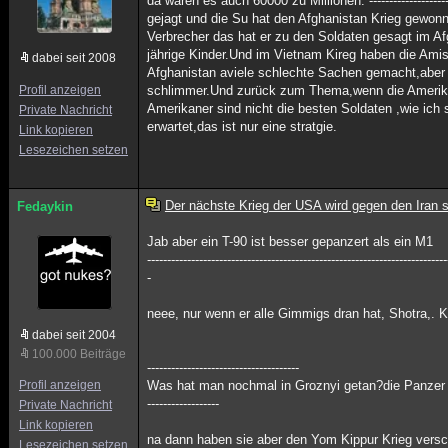
da waren es auch 60000 zu Millionen. -----------------------
gejagt und die Su hat den Afghanistan Krieg gewon
Verbrecher das hat er zu den Soldaten gesagt im Afg
jährige Kinder.Und im Vietnam Kireg haben die Ami
dabei seit 2008
Afghanistan aviele schlechte Sachen gemacht,aber d
Profil anzeigen
schlimmer.Und zurück zum Thema,wenn die Amerikane
Amerikaner sind nicht die besten Soldaten ,wie ich
Private Nachricht
erwartet,das ist nur eine stratgie.
Link kopieren
Lesezeichen setzen
Der nächste Krieg der USA wird gegen den Iran s
Fedaykin
Jab aber ein T-90 ist besser gepanzert als ein M1
---------------------------------------------------------------------------
-
neee, nur wenn er alle Gimmigs dran hat, Shotra,. K
dabei seit 2004
100.000 Beiträge
--------------------------------------
Profil anzeigen
Was hat man nochmal in Groznyi getan?die Panzer oh
------------------
Private Nachricht
Link kopieren
na dann haben sie aber den Yom Kippur Krieg versc
Lesezeichen setzen