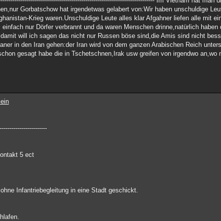
--------------------------------------------------------------------------- Im Vietnam hat 
nen,nur Gorbatschow hat irgendetwas gelabert von:Wir haben unschuldige Leu
hanistan-Krieg waren.Unschuldige Leute alles klar Afgahner liefen alle mit e
s einfach nur Dörfer verbrannt und da waren Menschen drinne,natürlich haben
amit will ich sagen das nicht nur Russen böse sind,die Amis sind nicht bess
r in den Iran gehen:der Iran wird von dem ganzen Arabischen Reich untersc
 schon gesagt habe die in Tschetschnen,Irak usw greifen von irgendwo an,wo 
ein
------------------------
ontakt 5 ect
ne Infantriebegleitung in eine Stadt geschickt.
hlafen.