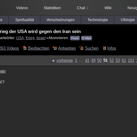
Videos
Statistiken
Chat
Wiki
Neuig
2
le
Spiritualität
Verschwörungen
Technologie
Ufologie
rieg der USA wird gegen den Iran sein
selwörter:
USA
,
Krieg
,
Israel
▪ Abonnieren:
Feed
E-Mail
263 Videos
Beobachten
Antworten
Suchen
Infos
vorherige
1
...
41
49
50
51
52
53
61
101
ein
t!?