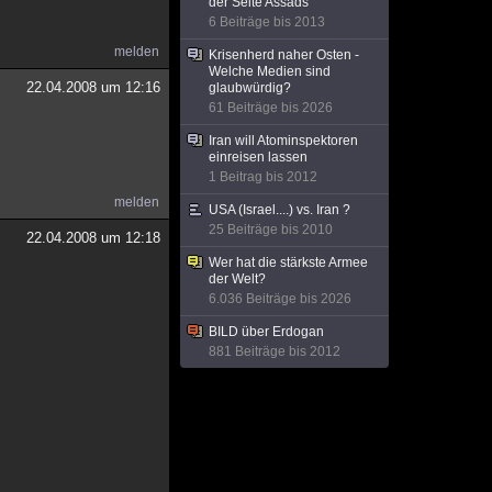
der Seite Assads
6 Beiträge bis 2013
melden
Krisenherd naher Osten -
Welche Medien sind
22.04.2008 um 12:16
glaubwürdig?
61 Beiträge bis 2026
Iran will Atominspektoren
einreisen lassen
1 Beitrag bis 2012
melden
USA (Israel....) vs. Iran ?
25 Beiträge bis 2010
22.04.2008 um 12:18
Wer hat die stärkste Armee
der Welt?
6.036 Beiträge bis 2026
BILD über Erdogan
881 Beiträge bis 2012