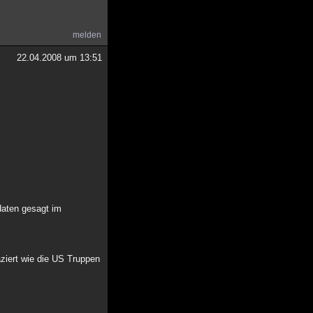
melden
22.04.2008 um 13:51
daten gesagt im
ziert wie die US Truppen