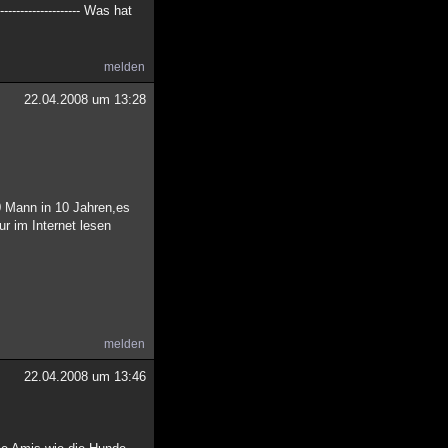
-------------------- Was hat
melden
22.04.2008 um 13:28
 15000 Mann in 10 Jahren,es
r im Internet lesen
melden
22.04.2008 um 13:46