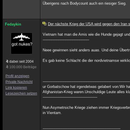
Überigens nach Bodycount auch ein riesiger Sieg.
Der nächste Krieg der USA wird gegen den Iran s
Fedaykin
Vietnam hat man die Amis wie die Hunde gejagt und
----------------------------------------
Neee gewinnen sieht anders auas. Und deine Übertr
Es gab keine Schlacht die der nordvietnamse wirkl
dabei seit 2004
100.000 Beiträge
Profil anzeigen
---------------------------------------------------------------------------
Private Nachricht
ur Gorbatschow hat irgendetwas gelabert von:Wir h
Link kopieren
Afghanistan-Krieg waren.Unschuldige Leute alles klar
Lesezeichen setzen
-----------------------------------------------
Nun Asymetrsiche Kriege ziehen immer Kriegsverbre
in Vientam.
-------------------------------------------------------------------