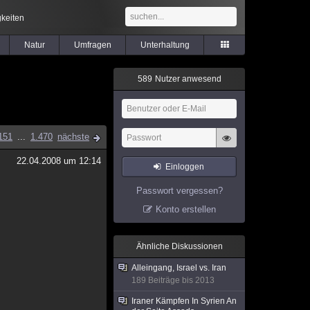
keiten
Natur
Umfragen
Unterhaltung
5
8
9
Nutzer anwesend
151
...
1.470
nächste
22.04.2008 um 12:14
Einloggen
Passwort vergessen?
Konto erstellen
Ähnliche Diskussionen
Alleingang, Israel vs. Iran
189 Beiträge bis 2013
Iraner Kämpfen In Syrien An