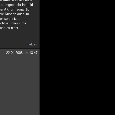
man die Amis wie die Hunde
te umgebracht ihr seid
iner AK rum,sogar 10
 die Russen auch im
er,wenn nicht
htüzt ,glaubt mir
man es nicht
melden
22.04.2008 um 13:47