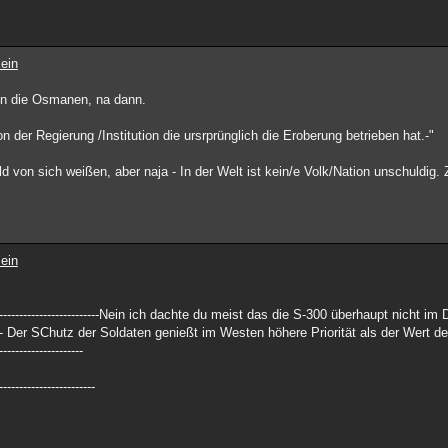
ein
en die Osmanen, na dann.
n der Regierung /Institution die ursrprünglich die Eroberung betrieben hat.-"
 von sich weißen, aber naja - In der Welt ist kein/e Volk/Nation unschuldig. 
ein
------------------------------------Nein ich dachte du meist das die S-300 überhaupt nicht im Di
----------------- Der SChutz der Soldaten genießt im Westen höhere Priorität als der Wert 
---------------------
------------------------