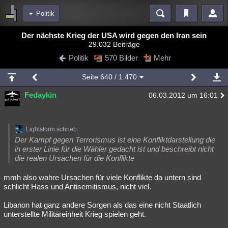
Politik
Bereiche
Der nächste Krieg der USA wird gegen den Iran sein
29.032 Beiträge
Echtzeit
Diskussionen
Blogs
Videos
Statistiken
Politik
570 Bilder
Mehr
Chat
Wiki
Neuigkeiten
Seite
640
/ 1.470
meine Rubriken
Fedaykin
06.03.2012 um 16:01
Menschen
Wissenschaft
Politik
Mystery
Kriminalfälle
Spiritualität
Verschwörungen
Technologie
Ufologie
Lightstorm schrieb:
Natur
Umfragen
Unterhaltung
Der Kampf gegen Terrorismus ist eine Konfliktdarstellung die
in erster Linie für die Wähler gedacht ist und beschreibt nicht
weitere Rubriken
die realen Ursachen für die Konflikte
Philosophie
Träume
Orte
Esoterik
Literatur
mmh also wahre Ursachen für viele Konflikte da untern sind
schlicht Hass und Antisemitismus, nicht viel.
Astronomie
Helpdesk
Gruppen
Gaming
Filme
Libanon hat ganz andere Sorgen als das eine nicht Staatlich
Musik
Clash
Verbesserungen
Allmystery
English
unterstellte Militäreinheit Krieg spielen geht.
Übersichten