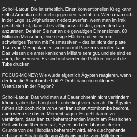
Scholl-Latour: Die ist erheblich. Einen konventionellen Krieg kann
selbst Amerika nicht mehr gegen den Iran führen. Wenn man nicht
in der Lage ist, Afghanistan niederzuwerfen, wenn man im Irak
gescheitert ist, dann ist es völlig aussichtslos, gegen den Iran
anzutreten. Denken Sie nur an die gewaltigen Dimensionen, 80
Millionen Menschen, eine riesige Fläche und ein extrem
schwieriges Terrain mit Felsmassiven – das ist nicht der platte
Tisch von Mesopotamien, wo man mit Panzern vorrollen kann.
Das wissen die amerikanischen Militärs sehr gut, und sie sind es
auch, die bremsen. Es sind mal wieder die Politiker, die auf die
Tube drücken.
FOCUS-MONEY: Wie würde eigentlich Ägypten reagieren, wenn
der Iran die Atombombe hätte? Droht dann ein nukleares
Wettrüsten in der Region?
Scholl-Latour: Das wird man auf Dauer ohnehin nicht verhindern
können, aber das hängt nicht unbedingt vom Iran ab. Die Ägypter
fühlen sich doch nicht von einer iranischen Atombombe bedroht,
auch wenn sie das im Moment sagen. Es geht darum zu
verhindern, dass Iran zur beherrschenden Macht am Persischen
Golf wird und über den Irak, Syrien und den Libanon, der im
Grunde von der Hisbollah beherrscht wird, eine durchgehende
schiitische Staatenkette von Afghanistan bis zum Mittelmeer