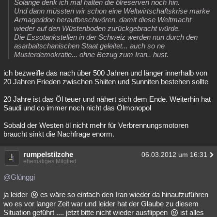
Solange denk ich mal halten die ölreserven noch hin.
Und dann müssten wir schon eine Weltwirtschaftskrise marke
Armageddon heraufbeschwören, damit diese Weltmacht
wieder auf den Wüstenboden zurückgebracht würde.
Die Essotankstellen in der Schweiz werden nun durch den
asarbaitschanischen Staat geleitet... auch so ne
Musterdemokratie... ohne Bezug zum Iran.. hust.
ich bezweifle das nach über 500 Jahren und länger innerhalb von
20 Jahren Frieden zwischen Shiiten und Sunniten bestehen sollte
20 Jahre ist das Öl teuer und nähert sich dem Ende. Weiterhin hat
Saudi und co immer noch nicht das Ölmonopol
Sobald der Westen öl nicht mehr für Verbrennungsmotoren
braucht sinkt die Nachfrage enorm.
rumpelstilzche
06.03.2012 um 16:31
ehemaliges Mitglied
@Glünggi
ja leider
es wäre so einfach den Iran wieder da hinaufzuführen
wo es vor langer Zeit war und leider hat der Glaube zu diesem
Situation geführt .... jetzt bitte nicht wieder ausflippen
ist alles