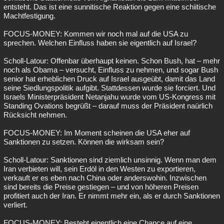
entsteht. Das ist eine sunnitische Reaktion gegen eine schiitische
Machtfestigung.
FOCUS-MONEY: Kommen wir noch mal auf die USA zu
sprechen. Welchen Einfluss haben sie eigentlich auf Israel?
Scholl-Latour: Offenbar überhaupt keinen. Schon Bush, hat – mehr
noch als Obama – versucht, Einfluss zu nehmen, und sogar Bush
senior hat erheblichen Druck auf Israel ausgeübt, damit das Land
seine Siedlungspolitik aufgibt. Stattdessen wurde sie forciert. Und
Israels Ministerpräsident Netanjahu wurde vom US-Kongress mit
Standing Ovations begrüßt – darauf muss der Präsident naürlich
Rücksicht nehmen.
FOCUS-MONEY: Im Moment scheinen die USA eher auf
Sanktionen zu setzen. Können die wirksam sein?
Scholl-Latour: Sanktionen sind ziemlich unsinnig. Wenn man dem
Iran verbieten will, sein Erdöl in den Westen zu exportieren,
verkauft er es eben nach China oder anderswohin. Inzwischen
sind bereits die Preise gestiegen – und von höheren Preisen
profitiert auch der Iran. Er nimmt mehr ein, als er durch Sanktionen
verliert.
FOCUS-MONEY: Besteht eigentlich eine Chance auf eine