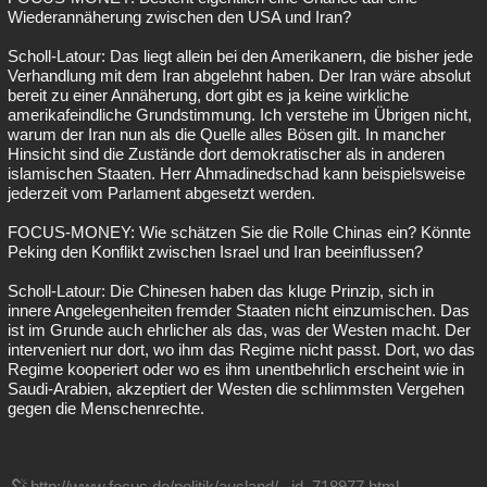
Wiederannäherung zwischen den USA und Iran?
Scholl-Latour: Das liegt allein bei den Amerikanern, die bisher jede
Verhandlung mit dem Iran abgelehnt haben. Der Iran wäre absolut
bereit zu einer Annäherung, dort gibt es ja keine wirkliche
amerikafeindliche Grundstimmung. Ich verstehe im Übrigen nicht,
warum der Iran nun als die Quelle alles Bösen gilt. In mancher
Hinsicht sind die Zustände dort demokratischer als in anderen
islamischen Staaten. Herr Ahmadinedschad kann beispielsweise
jederzeit vom Parlament abgesetzt werden.
FOCUS-MONEY: Wie schätzen Sie die Rolle Chinas ein? Könnte
Peking den Konflikt zwischen Israel und Iran beeinflussen?
Scholl-Latour: Die Chinesen haben das kluge Prinzip, sich in
innere Angelegenheiten fremder Staaten nicht einzumischen. Das
ist im Grunde auch ehrlicher als das, was der Westen macht. Der
interveniert nur dort, wo ihm das Regime nicht passt. Dort, wo das
Regime kooperiert oder wo es ihm unentbehrlich erscheint wie in
Saudi-Arabien, akzeptiert der Westen die schlimmsten Vergehen
gegen die Menschenrechte.
http://www.focus.de/politik/ausland/...id_718977.html