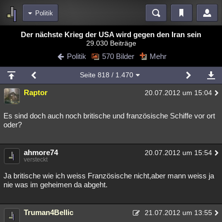
Politik
Bereiche
Der nächste Krieg der USA wird gegen den Iran sein
29.030 Beiträge
Echtzeit
Diskussionen
Blogs
Videos
Statistiken
Politik
570 Bilder
Mehr
Chat
Wiki
Neuigkeiten
Seite
818
/ 1.470
meine Rubriken
Raptor
20.07.2012 um 15:04
Menschen
Wissenschaft
Politik
Mystery
Kriminalfälle
Spiritualität
Verschwörungen
Technologie
Ufologie
Es sind doch auch noch britische und französische Schiffe vor ort
oder?
Natur
Umfragen
Unterhaltung
weitere Rubriken
ahmore74
20.07.2012 um 15:54
versteckt
Philosophie
Träume
Orte
Esoterik
Literatur
Ja britische wie ich weiss Französische nicht,aber mann weiss ja
Astronomie
Helpdesk
Gruppen
Gaming
Filme
nie was im geheimen da abgeht.
Musik
Clash
Verbesserungen
Allmystery
English
Truman4Bellic
21.07.2012 um 13:55
Übersichten