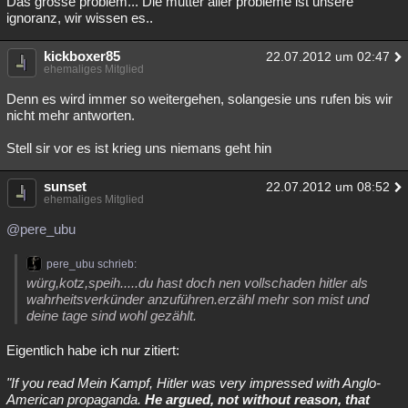
Das grosse problem... Die mutter aller probleme ist unsere
ignoranz, wir wissen es..
kickboxer85
22.07.2012 um 02:47
ehemaliges Mitglied
Denn es wird immer so weitergehen, solangesie uns rufen bis wir
nicht mehr antworten.
Stell sir vor es ist krieg uns niemans geht hin
sunset
22.07.2012 um 08:52
ehemaliges Mitglied
@pere_ubu
pere_ubu schrieb:
würg,kotz,speih.....du hast doch nen vollschaden hitler als
wahrheitsverkünder anzuführen.erzähl mehr son mist und
deine tage sind wohl gezählt.
Eigentlich habe ich nur zitiert:
"If you read Mein Kampf, Hitler was very impressed with Anglo-
American propaganda.
He argued, not without reason, that