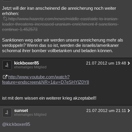
Besucht
Teilgenommen
Alle
Neue
Geschlossen
Jetzt will der iran anscheinend die anreicherung noch weiter
erhöhen:
Lesenswert
Schlüsselwörter
http://www.haaretz.com/news/middle-east/aide-to-iranian-
leader-threatens-increased-uranium-enrichment-if-sanctions-
continue-1.452573
Sanktionen weg oder wir werden unsere anreicherung mehr als
verdoppeln? Wenn das so ist, werden die israelis/amerikaner
schonmal ihrer bomber vollbetanken und beladen können.
kickboxer85
21.07.2012 um 19:48
ehemaliges Mitglied
http://www.youtube.com/watch?
feature=endscreen&NR=1&v=D7eSHYlZ0Y8
ist mit dem wissen ein weiterer krieg akzeptabel!!
sunset
21.07.2012 um 21:11
ehemaliges Mitglied
@kickboxer85