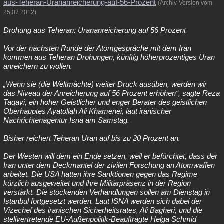
aus-Teheran-Urananreicherung-auf-56-Prozent
(Archiv-Version vom
25.07.2012)
Drohung aus Teheran: Urananreicherung auf 56 Prozent
Vor der nächsten Runde der Atomgespräche mit dem Iran
kommen aus Teheran Drohungen, künftig höherprozentiges Uran
anreichern zu wollen.
„Wenn sie (die Weltmächte) weiter Druck ausüben, werden wir
das Niveau der Anreicherung auf 56 Prozent erhöhen“, sagte Reza
Taqavi, ein hoher Geistlicher und enger Berater des geistlichen
Oberhauptes Ayatollah Ali Khamenei, laut iranischer
Nachrichtenagentur Isna am Samstag.
Bisher reichert Teheran Uran auf bis zu 20 Prozent an.
Der Westen will dem ein Ende setzen, weil er befürchtet, dass der
Iran unter dem Deckmantel der zivilen Forschung an Atomwaffen
arbeitet. Die USA hatten ihre Sanktionen gegen das Regime
kürzlich ausgeweitet und ihre Militärpräsenz in der Region
verstärkt. Die stockenden Verhandlungen sollen am Dienstag in
Istanbul fortgesetzt werden. Laut ISNA werden sich dabei der
Vizechef des iranischen Sicherheitsrates, Ali Bagheri, und die
stellvertretende EU-Außenpolitik-Beauftragte Helga Schmid