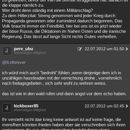
die klappe nämlich zu.
Wer droht denn ständig mit einem Militärschlag?
Zu dem Hitlerzitat: Streng genommen wird jeder Krieg durch
Propaganda gewonnen oder zumindest dadurch begonnen. Das
Volk braucht immer ein Feindbild, hier bei uns ist es jetzt wieder
der böse Russe, die Diktatoren im Nahen Osten und die iranische
Regierung. Das lässt auf lange Sicht nichts Gutes verheißen.
pere_ubu
22.07.2012 um 01:50
ehemaliges Mitglied
@fcnforever
ich würd mich auch "bedroht" fühlen ,wenn derjenige dem ich in
unzähligen hasstiraden mit der vernichtung drohe , vornehmlich
nach freitagsgebeten , sich sehr wohl zu wehren weiss.
das ist wie in den wald rufen und dann angst vor dem echo haben.
kickboxer85
22.07.2012 um 02:45
ehemaliges Mitglied
Ihr versteht nicht dae krieg keine antwort ist auf keine frage, die
mensfhen könnten frieden haben aber aie verschreiben sich ihren
regierungen die aus alten menschen besteht deren starre