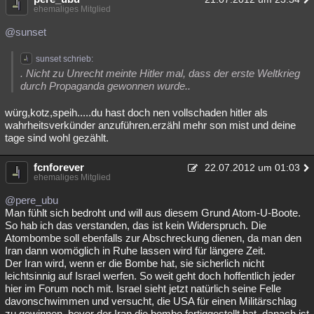
ehemaliges Mitglied
@sunset
sunset schrieb:
. Nicht zu Unrecht meinte Hitler mal, dass der erste Weltkrieg
durch Propaganda gewonnen wurde..
würg,kotz,speih.....du hast doch nen vollschaden hitler als
wahrheitsverkünder anzuführen.erzähl mehr son mist und deine
tage sind wohl gezählt.
fcnforever
22.07.2012 um 01:03
ehemaliges Mitglied
@pere_ubu
Man fühlt sich bedroht und will aus diesem Grund Atom-U-Boote.
So hab ich das verstanden, das ist kein Widerspruch. Die
Atombombe soll ebenfalls zur Abschreckung dienen, da man den
Iran dann womöglich in Ruhe lassen wird für längere Zeit.
Der Iran wird, wenn er die Bombe hat, sie sicherlich nicht
leichtsinnig auf Israel werfen. So weit geht doch hoffentlich jeder
hier im Forum noch mit. Israel sieht jetzt natürlich seine Felle
davonschwimmen und versucht, die USA für einen Militärschlag
zu gewinnen, bevor der Iran die bombe fertiggestellt hat. danach ist