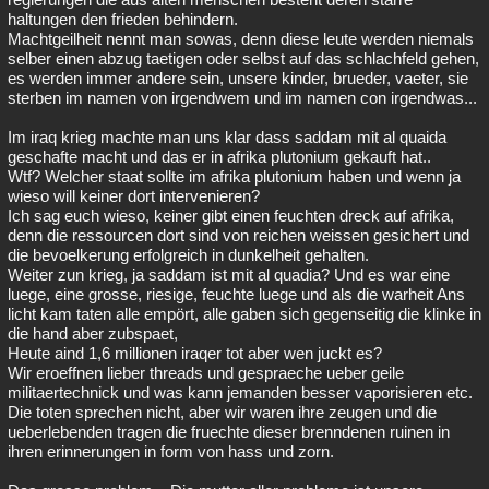
haltungen den frieden behindern.
Machtgeilheit nennt man sowas, denn diese leute werden niemals
selber einen abzug taetigen oder selbst auf das schlachfeld gehen,
es werden immer andere sein, unsere kinder, brueder, vaeter, sie
sterben im namen von irgendwem und im namen con irgendwas...
Im iraq krieg machte man uns klar dass saddam mit al quaida
geschafte macht und das er in afrika plutonium gekauft hat..
Wtf? Welcher staat sollte im afrika plutonium haben und wenn ja
wieso will keiner dort intervenieren?
Ich sag euch wieso, keiner gibt einen feuchten dreck auf afrika,
denn die ressourcen dort sind von reichen weissen gesichert und
die bevoelkerung erfolgreich in dunkelheit gehalten.
Weiter zun krieg, ja saddam ist mit al quadia? Und es war eine
luege, eine grosse, riesige, feuchte luege und als die warheit Ans
licht kam taten alle empört, alle gaben sich gegenseitig die klinke in
die hand aber zubspaet,
Heute aind 1,6 millionen iraqer tot aber wen juckt es?
Wir eroeffnen lieber threads und gespraeche ueber geile
militaertechnick und was kann jemanden besser vaporisieren etc.
Die toten sprechen nicht, aber wir waren ihre zeugen und die
ueberlebenden tragen die fruechte dieser brenndenen ruinen in
ihren erinnerungen in form von hass und zorn.