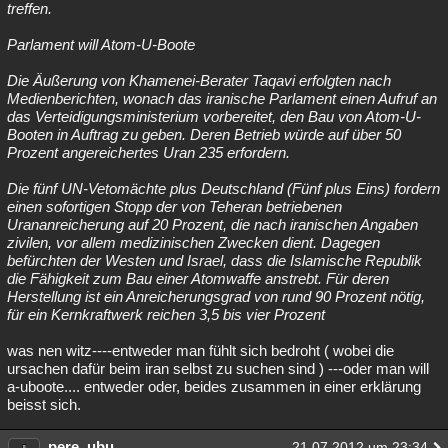
treffen.
Parlament will Atom-U-Boote
Die Äußerung von Khamenei-Berater Taqavi erfolgten nach
Medienberichten, wonach das iranische Parlament einen Aufruf an
das Verteidigungsministerium vorbereitet, den Bau von Atom-U-
Booten in Auftrag zu geben. Deren Betrieb würde auf über 50
Prozent angereichertes Uran 235 erfordern.
Die fünf UN-Vetomächte plus Deutschland (Fünf plus Eins) fordern
einen sofortigen Stopp der von Teheran betriebenen
Urananreicherung auf 20 Prozent, die nach iranischen Angaben
zivilen, vor allem medizinischen Zwecken dient. Dagegen
befürchten der Westen und Israel, dass die Islamische Republik
die Fähigkeit zum Bau einer Atomwaffe anstrebt. Für deren
Herstellung ist ein Anreicherungsgrad von rund 90 Prozent nötig,
für ein Kernkraftwerk reichen 3,5 bis vier Prozent
was nen witz----entweder man fühlt sich bedroht ( wobei die
ursachen dafür beim iran selbst zu suchen sind ) ---oder man will
a-uboote.... entweder oder, beides zusammen in einer erklärung
beisst sich.
pere_ubu
21.07.2012 um 23:34