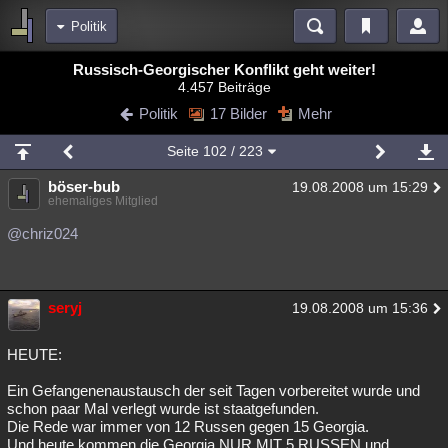
Politik
Bereiche
Russisch-Georgischer Konflikt geht weiter!
4.457 Beiträge
Echtzeit
Diskussionen
Blogs
Videos
Statistiken
Politik
17 Bilder
Mehr
Chat
Wiki
Neuigkeiten
3
Seite
102
/ 223
meine Rubriken
böser-bub
19.08.2008 um 15:29
Menschen
Wissenschaft
Politik
Mystery
Kriminalfälle
ehemaliges Mitglied
Spiritualität
Verschwörungen
Technologie
Ufologie
@chriz024
Natur
Umfragen
Unterhaltung
weitere Rubriken
seryj
19.08.2008 um 15:36
Philosophie
Träume
Orte
Esoterik
Literatur
HEUTE:
Astronomie
Helpdesk
Gruppen
Gaming
Filme
Ein Gefangenenaustausch der seit Tagen vorbereitet wurde und
schon paar Mal verlegt wurde ist staatgefunden.
Musik
Clash
Verbesserungen
Allmystery
English
Die Rede war immer von 12 Russen gegen 15 Georgia.
Übersichten
Und heute kommen die Georgia NUR MIT 5 RUSSEN und