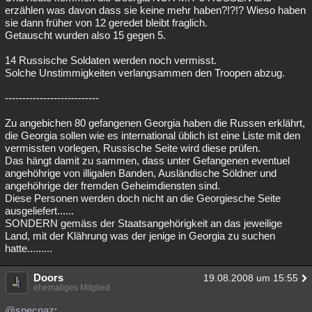
erzählen was davon dass sie keine mehr haben?!?!? Wieso haben
Besucht
Teilgenommen
Alle
Neue
Geschlossen
sie dann früher von 12 geredet bleibt fraglich.
Getauscht wurden also 15 gegen 5.
Lesenswert
Schlüsselwörter
14 Russische Soldaten werden noch vermisst.
Solche Unstimmigkeiten verlangsammen den Troopen abzug.
---------------------------
Zu angebichen 80 gefangenen Georgia haben die Russen erklährt,
die Georgia sollen wie es international üblich ist eine Liste mit den
vermissten vorlegen, Russische Seite wird diese prüfen.
Das hängt damit zu sammen, dass unter Gefangenen eventuel
angehöhrige von illigalen Banden, Ausländische Söldner und
angehöhrige der fremden Geheimdiensten sind.
Diese Personen werden doch nicht an die Georgiesche Seite
ausgeliefert......
SONDERN gemäss der Staatsangehörigkeit an das jeweilige
Land, mit der Klährung was der jenige in Georgia zu suchen
hatte.........
Doors
19.08.2008 um 15:55
ehemaliges Mitglied
@specnaz
: