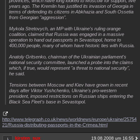
provinces, which have long looked to Moscow for support, five
years ago. The Kremlin has justified its invasion of Georgia in
terms of defending its citizens in Abkhazia and South Ossetia
from Georgian "aggression".
Mykola Stretovych, an MP with Ukraine's ruling orange
coalition, claimed that Russia was engaged in a massive
operation to hand out passports in Sevastopol, home to
400,000 people, many of whom have historic ties with Russia.
Anatoly Gritsenko, chairman of the Ukrainian parliament's
national security committee, launched a probe into the claims
which, if true, would represent "a threat to national security",
he said.
Tensions between Moscow and Kiev have grown in recent
days after Viktor Yushchenko, Ukraine's pro-western
president, imposed restrictions on Russian ships entering the
Black Sea Fleet's base in Sevastopol.
http://www.telegraph.co.uk/news/worldnews/europe/ukraine/25754
21/Russia-distributing-passports-in-the-Crimea.html
kirsten_sux
19.08.2008 um 16:55