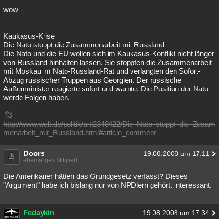
wow
Kaukasus-Krise
Die Nato stoppt die Zusammenarbeit mit Russland
Die Nato und die EU wollen sich im Kaukasus-Konflikt nicht länger
von Russland hinhalten lassen. Sie stoppten die Zusammenarbeit
mit Moskau im Nato-Russland-Rat und verlangten den Sofort-
Abzug russischer Truppen aus Georgien. Der russische
Außenminister reagierte sofort und warnte: Die Position der Nato
werde Folgen haben.
http://www.welt.de/politik/arti2348422/Die_Nato_stoppt_die_Zusam
menarbeit_mit_Russland.html#article_comment
Doors
19.08.2008 um 17:11
ehemaliges Mitglied
Die Amerikaner hätten das Grundgesetz verfasst? Dieses
"Argument" habe ich bislang nur von NPDlern gehört. Interessant.
Fedaykin
19.08.2008 um 17:34