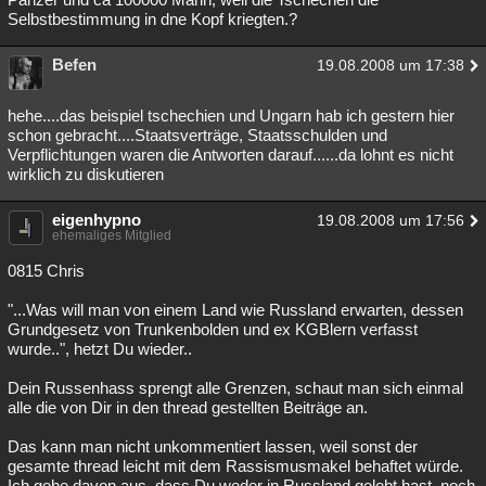
Selbstbestimmung in dne Kopf kriegten.?
Befen
19.08.2008 um 17:38
hehe....das beispiel tschechien und Ungarn hab ich gestern hier
schon gebracht....Staatsverträge, Staatsschulden und
Verpflichtungen waren die Antworten darauf......da lohnt es nicht
wirklich zu diskutieren
eigenhypno
19.08.2008 um 17:56
ehemaliges Mitglied
0815 Chris
"...Was will man von einem Land wie Russland erwarten, dessen
Grundgesetz von Trunkenbolden und ex KGBlern verfasst
wurde..", hetzt Du wieder..
Dein Russenhass sprengt alle Grenzen, schaut man sich einmal
alle die von Dir in den thread gestellten Beiträge an.
Das kann man nicht unkommentiert lassen, weil sonst der
gesamte thread leicht mit dem Rassismusmakel behaftet würde.
Ich gehe davon aus, dass Du weder in Russland gelebt hast, noch