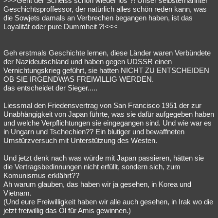
>>>Geht der Scheiss schon wieder los ?! Unser selbsternannter
Geschichtsproffessor, der natürlich alles schön reden kann, was
die Sowjets damals an Verbrechen begangen haben, ist das
Loyalität oder pure Dummheit ?!<<<
Geh erstmals Geschichte lernen, diese Länder waren Verbündete
der Nazideutschland und haben gegen UDSSR einen
Vernichtungskrieg geführt, sie hatten NICHT ZU ENTSCHEIDEN
OB SIE IRGENDWAS FREIWILLIG WERDEN.
das entscheidet der Sieger.....
Liessmal den Friedensvertrag von San Francisco 1951 der zur
Unabhängigkeit von Japan führte, was sie dafür aufgegeben haben
und welche Verpflichtungen sie eingegangen sind. Und wie war es
in Ungarn und Tschechien?? Ein blutiger und bewaffneten
Umstürzversuch mit Unterstützung des Westen.
Und jetzt denk nach was würde mit Japan passieren, hätten sie
die Vertragsbedinnungen nicht erfüllt, sondern sich, zum
Komunismus erklährt??
Ah warum glauben, das haben wir ja gesehen, in Korea und
Vietnam.
(Und eure Freiwilligkeit haben wir alle auch gesehen, in Irak wo die
jetzt freiwillig das Öl für Amis gewinnen.)