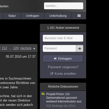
keiten
Natur
Umfragen
Unterhaltung
1
.
1
8
1
Nutzer anwesend
2
212
...
229
nächste
05.07.2010 um 17:37
Einloggen
Passwort vergessen?
Konto erstellen
ltens in Suchmaschinen
ntroverse Richtlinie von
Ähnliche Diskussionen
n zwei Jahre.
Projekt Prism: US-
schine, hat sich in den
Geheimdienst spioniert
it der neuen Direktive
weltweit Internetnutzer aus
uick werden sich jedoch
532 Beiträge bis 2014