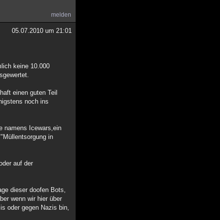
melden
05.07.2010 um 21:01
lich keine 10.000
sgewertet.
aft einen guten Teil
nigstens noch ins
me namens Icewars,ein
 "Müllentsorgung in
oder auf der
lage dieser doofen Bots,
ber wenn wir hier über
zis oder gegen Nazis bin,