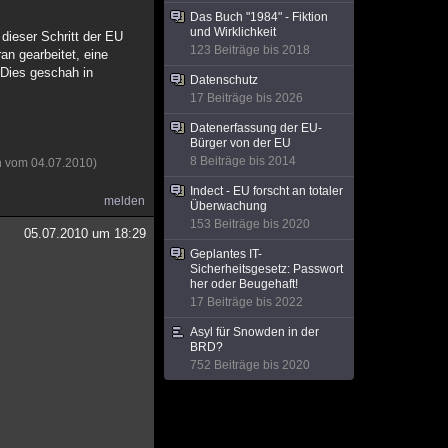
Das Buch "1984" - Fiktion
und Wirklichkeit
dieser Schritt der EU
123 Beiträge bis 2018
an gearbeitet, eine
Dies geschah in
Datenschutz
17 Beiträge bis 2026
Datenerfassung der EU-
Bürger von der EU
8 Beiträge bis 2014
n vom 04.07.2010)
Indect - EU forscht an totaler
melden
Überwachung
153 Beiträge bis 2020
05.07.2010 um 18:29
Geplantes IT-
Sicherheitsgesetz: Passwort
her oder Beugehaft!
17 Beiträge bis 2022
Asyl für Snowden in der
BRD?
752 Beiträge bis 2020