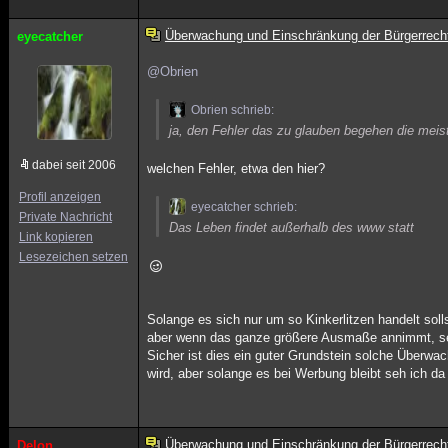
Überwachung und Einschränkung der Bürgerrech
eyecatcher
@Obrien
Obrien schrieb:
ja, den Fehler das zu glauben begehen die meis
dabei seit 2006
welchen Fehler, etwa den hier?
Profil anzeigen
eyecatcher schrieb:
Private Nachricht
Das Leben findet außerhalb des www statt
Link kopieren
Lesezeichen setzen
Solange es sich nur um so Kinkerlitzen handelt solls
aber wenn das ganze größere Ausmaße annimmt, seh
Sicher ist dies ein guter Grundstein solche Überw
wird, aber solange es bei Werbung bleibt seh ich d
Überwachung und Einschränkung der Bürgerrech
Delon