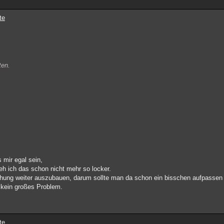
te
ten.
 mir egal sein,
 ich das schon nicht mehr so locker.
achung weiter auszubauen, darum sollte man da schon ein bisschen aufpassen
a kein großes Problem.
te