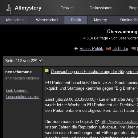
Allmystery
Echtzeit
Diskussionen
Blog
Menschen
Wissenschaft
Politik
Mystery
Kriminalfäl
Überwachung 
4.614 Beiträge
▪ Schlüsselwörte
Rubrik Politik
56 Bilder
Seite 112 von 229
Überwachung und Einschränkung der Bürgerrech
neoschamane
ehemaliges Mitglied
EU-Parlament beschließt Direktive zur Staatsspio
Ixquick und Startpage kämpfen gegen "Big Brother"
Link kopieren
Lesezeichen setzen
Zeist (pts/29.06.2010/08:00) - Ein ernsthafter Ang
wurde letzte Woche im EU-Parlament als Direktive 
den Parlamentariern durchgewunken. Damit hätten S
Die Suchmaschine Ixquick
http://www.ixquick.
letzten Jahren die Reputation aufgebaut, ihre User 
werden diese Bemühungen mit Füßen getreten, da si