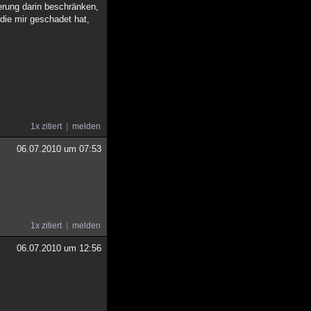
herung darin beschränken,
die mir geschadet hat,
1x zitiert
melden
06.07.2010 um 07:53
1x zitiert
melden
06.07.2010 um 12:56