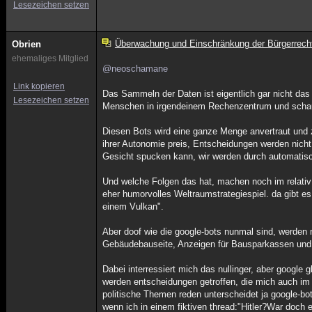
Lesezeichen setzen
Überwachung und Einschränkung der Bürgerrech
Obrien
ehemaliges Mitglied
@neoschamane
Link kopieren
Das Sammeln der Daten ist eigentlich gar nicht das
Lesezeichen setzen
Menschen in irgendeinem Rechenzentrum und schau
Diesen Bots wird eine ganze Menge anvertraut und zu
ihrer Autonomie preis, Entscheidungen werden nich
Gesicht spucken kann, wir werden durch automatische
Und welche Folgen das hat, machen noch im relati
eher humorvolles Weltraumstrategiespiel. da gibt e
einem Vulkan".
Aber doof wie die google-bots nunmal sind, werden 
Gebäudebauseite, Anzeigen für Bausparkassen und 
Dabei interressiert mich das nullinger, aber google g
werden entscheidungen getroffen, die mich auch im 
politische Themen reden unterscheidet ja google-bots
wenn ich in einem fiktiven thread:"Hitler?War doch e