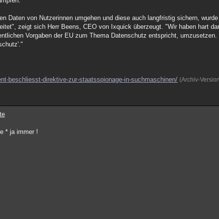
ämpfen.
den Daten von Nutzerinnen umgehen und diese auch langfristig sichern, wurde 
itet", zeigt sich Herr Beens, CEO von Ixquick überzeugt. "Wir haben hart dar
entlichen Vorgaben der EU zum Thema Datenschutz entspricht, umzusetzen. 
schutz'."
nt-beschliesst-direktive-zur-staatsspionage-in-suchmaschinen/
(Archiv-Versio
te
e * ja immer !