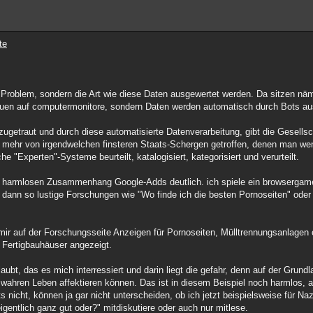
te
 Problem, sondern die Art wie diese Daten ausgewertet werden. Da sitzen näm
en auf computermonitore, sondern Daten werden automatisch durch Bots au
getraut und durch diese automatisierte Datenverarbeitung, gibt die Gesellsch
t mehr von irgendwelchen finsteren Staats-Schergen getroffen, denen man we
 "Experten"-Systeme beurteilt, katalogisiert, kategorisiert und verurteilt.
v harmlosen Zusammenhang Google-Adds deutlich. ich spiele ein browserga
s dann so lustige Forschungen wie "Wo finde ich die besten Pornoseiten" oder
mir auf der Forschungsseite Anzeigen für Pornoseiten, Mülltrennungsanlagen 
Fertigbauhäuser angezeigt.
laubt, das es mich interressiert und darin liegt die gefahr, denn auf der Grund
wahren Leben affektieren können. Das ist in diesem Beispiel noch harmlos, a
 nicht, können ja gar nicht unterscheiden, ob ich jetzt beispielsweise für Na
igentlich ganz gut oder?" mitdiskutiere oder auch nur mitlese.