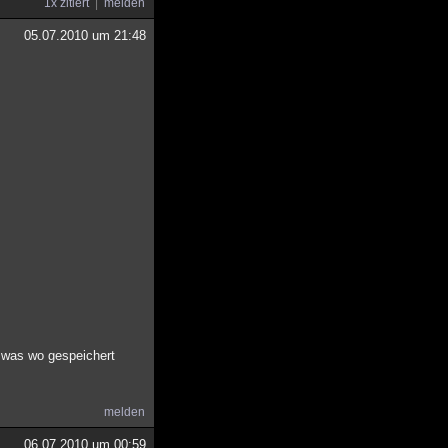
1x zitiert
melden
05.07.2010 um 21:48
 was wo gespeichert
melden
06.07.2010 um 00:59