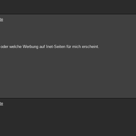
te
oder welche Werbung auf Inet-Seiten für mich erscheint.
te