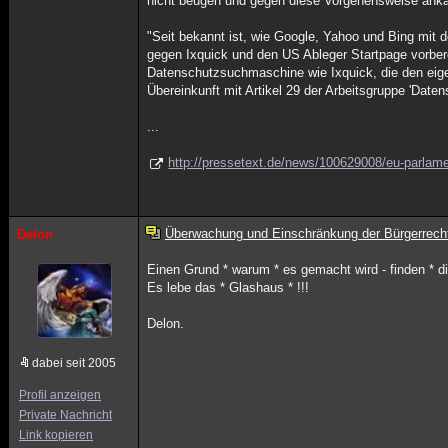
nicht beugen und gegen diese Vorgehensweise ank
"Seit bekannt ist, wie Google, Yahoo und Bing mit 
gegen Ixquick und den US Ableger Startpage vorbere
Datenschutzsuchmaschine wie Ixquick, die den eig
Übereinkunft mit Artikel 29 der Arbeitsgruppe 'Daten
...
http://pressetext.de/news/100629008/eu-parlame
Überwachung und Einschränkung der Bürgerrech
Delon
Einen Grund * warum * es gemacht wird - finden * di
Es lebe das * Glashaus * !!!
Delon.
dabei seit 2005
Profil anzeigen
Private Nachricht
Link kopieren