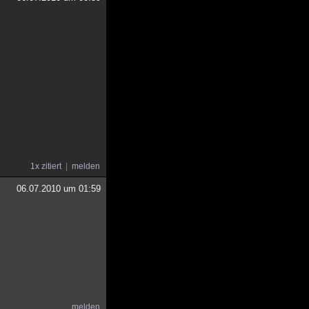
1x zitiert
melden
06.07.2010 um 01:59
melden