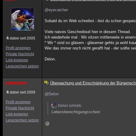
@eyecatcher
Sobald du im Web schreibst - bist du schon gespeic
Viele naives Geschreibsel hier in diesem Thread.
Ich wiederhole mal : Wir sitzen mittlerweile in einem
dabei seit 2005
* Wir * sind so gläsern - gläserner gehts ja wohl ka
Profil anzeigen
Wer das immer noch nicht gerafft hat - der sollte s
Private Nachricht
Delon.
Link kopieren
Lesezeichen setzen
Überwachung und Einschränkung der Bürgerrech
AUMNGH44
dabei seit 2009
@Delon
Profil anzeigen
Delon schrieb:
Private Nachricht
Lebensberechtigungsschein
Link kopieren
Lesezeichen setzen