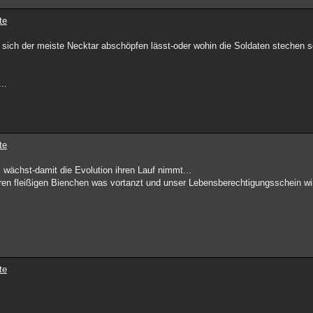
te
 sich der meiste Necktar abschöpfen lässt-oder wohin die Soldaten stechen s
.
..
te
s wächst-damit die Evolution ihren Lauf nimmt...
en fleißigen Bienchen was vortanzt und unser Lebensberechtigungsschein wird
te