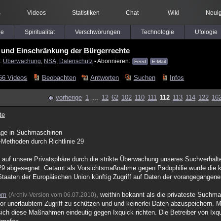
s
Videos
Statistiken
Chat
Wiki
Neuig
le
Spiritualität
Verschwörungen
Technologie
Ufologie
und Einschränkung der Bürgerrechte
r:
Überwachung
,
NSA
,
Datenschutz
▪ Abonnieren:
Feed
E-Mail
56 Videos
Beobachten
Antworten
Suchen
Infos
vorherige
1
...
12
62
102
110
111
112
113
114
122
16
te
nage in Suchmaschinen
-Methoden durch Richtlinie 29
riff auf unsere Privatsphäre durch die strikte Überwachung unseres Suchverha
29 abgesegnet. Getarnt als Vorsichtsmaßnahme gegen Pädophilie wurde die ko
taaten der Europäischen Union künftig Zugriff auf Daten der vorangegangene
com
, weithin bekannt als die privateste Suchma
(Archiv-Version vom 06.07.2010)
vor unerlaubtem Zugriff zu schützen und und keinerlei Daten abzuspeichern. M
ch diese Maßnahmen eindeutig gegen Ixquick richten. Die Betreiber von Ixq