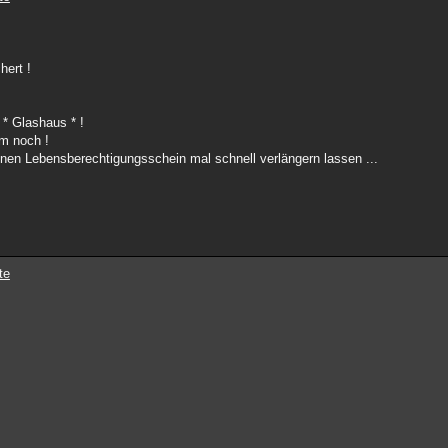
hert !
 * Glashaus * !
um noch !
einen Lebensberechtigungsschein mal schnell verlängern lassen ...
te