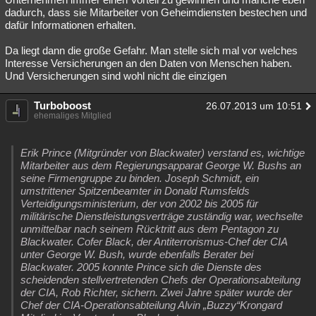
dadurch, dass sie Mitarbeiter von Geheimdiensten bestechen und
dafür Informationen erhalten.
Da liegt dann die große Gefahr. Man stelle sich mal vor welches
Interesse Versicherungen an den Daten von Menschen haben.
Und Versicherungen sind wohl nicht die einzigen
Turboboost
26.07.2013 um 10:51
ehemaliges Mitglied
Erik Prince (Mitgründer von Blackwater) verstand es, wichtige
Mitarbeiter aus dem Regierungsapparat George W. Bushs an
seine Firmengruppe zu binden. Joseph Schmidt, ein
umstrittener Spitzenbeamter in Donald Rumsfelds
Verteidigungsministerium, der von 2002 bis 2005 für
militärische Dienstleistungsverträge zuständig war, wechselte
unmittelbar nach seinem Rücktritt aus dem Pentagon zu
Blackwater. Cofer Black, der Antiterrorismus-Chef der CIA
unter George W. Bush, wurde ebenfalls Berater bei
Blackwater. 2005 konnte Prince sich die Dienste des
scheidenden stellvertretenden Chefs der Operationsabteilung
der CIA, Rob Richter, sichern. Zwei Jahre später wurde der
Chef der CIA-Operationsabteilung Alvin „Buzzy“Krongard