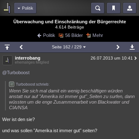
Politik
Bereiche
Überwachung und Einschränkung der Bürgerrechte
4.614 Beiträge
Echtzeit
Diskussionen
Blogs
Videos
Statistiken
Politik
56 Bilder
Mehr
Chat
Wiki
Neuigkeiten
2
Seite
162
/ 229
meine Rubriken
interrobang
26.07.2013 um 10:41
Menschen
Wissenschaft
Politik
Mystery
Kriminalfälle
ehemaliges Mitglied
Spiritualität
Verschwörungen
Technologie
Ufologie
@Turboboost
Natur
Umfragen
Unterhaltung
Turboboost schrieb:
Wenn Sie sich mal damit ein wenig beschäftigen würden
weitere Rubriken
anstatt nur auf "Amerika ist immer gut"_Seiten zu surfen, dann
wüssten um die enge Zusammenarbeit von Blackwater und
Philosophie
Träume
Orte
Esoterik
Literatur
CIA/NSA
Astronomie
Helpdesk
Gruppen
Gaming
Filme
Wer ist den sie?
Musik
Clash
Verbesserungen
Allmystery
English
und was sollen "Amerika ist immer gut" seiten?
Übersichten