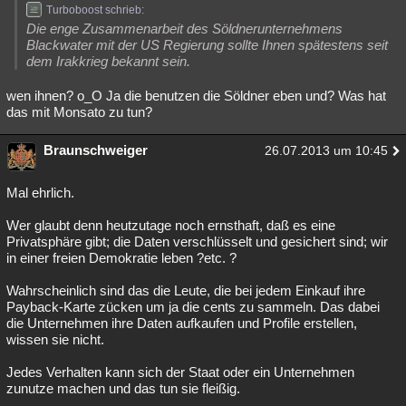
Turboboost schrieb:
Besucht
Teilgenommen
Alle
Neue
Geschlossen
Die enge Zusammenarbeit des Söldnerunternehmens
Blackwater mit der US Regierung sollte Ihnen spätestens seit
Lesenswert
Schlüsselwörter
dem Irakkrieg bekannt sein.
wen ihnen? o_O Ja die benutzen die Söldner eben und? Was hat
das mit Monsato zu tun?
Braunschweiger
26.07.2013 um 10:45
Mal ehrlich.
Wer glaubt denn heutzutage noch ernsthaft, daß es eine
Privatsphäre gibt; die Daten verschlüsselt und gesichert sind; wir
in einer freien Demokratie leben ?etc. ?
Wahrscheinlich sind das die Leute, die bei jedem Einkauf ihre
Payback-Karte zücken um ja die cents zu sammeln. Das dabei
die Unternehmen ihre Daten aufkaufen und Profile erstellen,
wissen sie nicht.
Jedes Verhalten kann sich der Staat oder ein Unternehmen
zunutze machen und das tun sie fleißig.