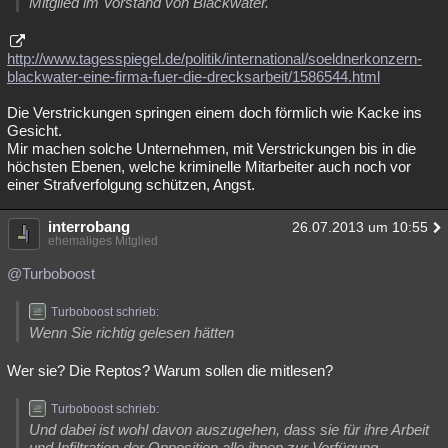
Mitglied im Vorstand von Blackwater.
http://www.tagesspiegel.de/politik/international/soeldnerkonzern-
blackwater-eine-firma-fuer-die-drecksarbeit/1586544.html
Die Verstrickungen springen einem doch förmlich wie Kacke ins
Gesicht.
Mir machen solche Unternehmen, mit Verstrickungen bis in die
höchsten Ebenen, welche kriminelle Mitarbeiter auch noch vor
einer Strafverfolgung schützen, Angst.
interrobang
26.07.2013 um 10:55
ehemaliges Mitglied
@Turboboost
Turboboost schrieb:
Wenn Sie richtig gelesen hätten
Wer sie? Die Reptos? Warum sollen die mitlesen?
Turboboost schrieb:
Und dabei ist wohl davon auszugehen, dass sie für ihre Arbeit
und Infiltration der Opposition alle ihnen zur Verfügung