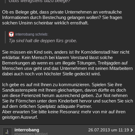
Gibts wenigstens dazu belege?
Ob es Belege gibt, dass private Unternehmen an vertrauliche
Informationen durch Bestechung gelangen wollen? Sie fragen
solchen Unsinn scheinbar wirklich ernsthaft.
interrobang schrieb:
Tja sind halt die deppen fürs grobe.
Sie müssen ein Kind sein, anders ist Ihr Komödienstadl hier nicht
erklärbar. Kein Mensch bei klarem Verstand lässt solche
Bemerkungen ab wenn es um illegale Tötungen, Treibjagden auf
Menschen usw geht und das Unternehmen mit seinen Mitarbeitern
dabei auch noch von höchster Stelle gedeckt wird.
Ich gebe es auf mit Ihnen zu kommunizieren. Spielen Sie ihre
Sandkastenspiele mit Ihnen gleichartigen, davon dürfte es doch
um diese Ferienzeit herum ausreichend geben. Zur Not nehmen
Sie ihr Förmchen unter dem Kinderbett hervor und suchen Sie sich
auf dem örtlichen Spielplatz adäquate Partner.
Aber erwarten Sie bitte keine Resonanz mehr von mir auf ihren
geistigen Auswurf.
interrobang
26.07.2013 um 11:19
ehemaliges Mitglied