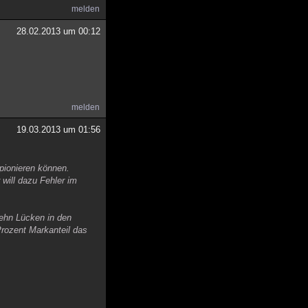
melden
28.02.2013 um 00:12
melden
19.03.2013 um 01:56
pionieren können.
will dazu Fehler im
ehn Lücken in den
Prozent Markanteil das