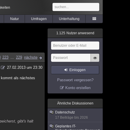
keiten
Natur
Umfragen
Unterhaltung
1
.
1
2
5
Nutzer anwesend
3
223
...
229
nächste
27.02.2013 um 23:30
Einloggen
as kommt als nächstes
Passwort vergessen?
Konto erstellen
Ähnliche Diskussionen
Datenschutz
17 Beiträge bis 2026
eicherst, gibt's halt
Geplantes IT-