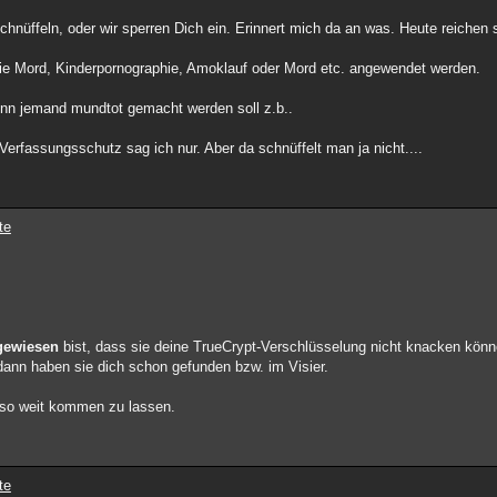
hnüffeln, oder wir sperren Dich ein. Erinnert mich da an was. Heute reichen 
n wie Mord, Kinderpornographie, Amoklauf oder Mord etc. angewendet werden.
enn jemand mundtot gemacht werden soll z.b..
! Verfassungsschutz sag ich nur. Aber da schnüffelt man ja nicht....
te
gewiesen
bist, dass sie deine TrueCrypt-Verschlüsselung nicht knacken kön
 dann haben sie dich schon gefunden bzw. im Visier.
t so weit kommen zu lassen.
te