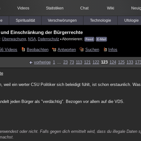
s
Videos
Statistiken
Chat
Wiki
Neuig
le
Spiritualität
Verschwörungen
Technologie
Ufologie
und Einschränkung der Bürgerrechte
r:
Überwachung
,
NSA
,
Datenschutz
▪ Abonnieren:
Feed
E-Mail
56 Videos
Beobachten
Antworten
Suchen
Infos
vorherige
1
...
23
73
113
121
122
123
124
125
133
17
te
eil ein werter CSU Politiker sich beleidigt fühlt, ist schon erstaunlich. W
andelt jeden Bürger als "verdächtig". Bezogen vor allem auf die VDS.
rwendest oder nicht. Falls gegen dich ermittelt wird, dass du illegale Daten sp
 machst.