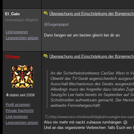
Überwachung und Einschränkung der Bürgerrech
El_Gato
ehemaliges Mitglied
@Gegenpapst
Link kopieren
Dann fangen wir am besten gleich bei dir an.
Lesezeichen setzen
Überwachung und Einschränkung der Bürgerrech
Glünggi
An der Sicherheitskonferenz CanSec West in V
Obwohl das TV-Gerät augenscheinlich ausgeschal
Ausschalt-Mechanismus des Geräts ausgenutzt 
Allerdings muss der Angreifer dazu lokalen Zugr
SeungJin Lee hatte bereits im September auf 
dabei seit 2008
Schnittstellen aufmerksam gemacht. Der Herstell
Profil anzeigen
weltweite Fernsehergeschäft.
Private Nachricht
Link kopieren
http://www.nzz.ch/aktuell/digital/seungjin-lee-
Also nix mehr mit nackt zuhause rumhängen
Lesezeichen setzen
Und an das organisierte Verbrechen: falls Euch ei