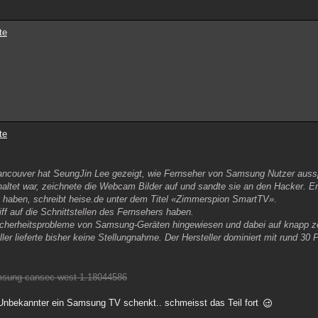
te
te
ancouver hat SeungJin Lee gezeigt, wie Fernseher von Samsung Nutzer auss
tet war, zeichnete die Webcam Bilder auf und sandte sie an den Hacker. Er 
haben, schreibt heise.de unter dem Titel «Zimmerspion SmartTV».
iff auf die Schnittstellen des Fernsehers haben.
Sicherheitsprobleme von Samsung-Geräten hingewiesen und dabei auf knapp z
er lieferte bisher keine Stellungnahme. Der Hersteller dominiert mit rund 30 
samsung-cansec-west-1.18044586
n Unbekannter ein Samsung TV schenkt.. schmeisst das Teil fort