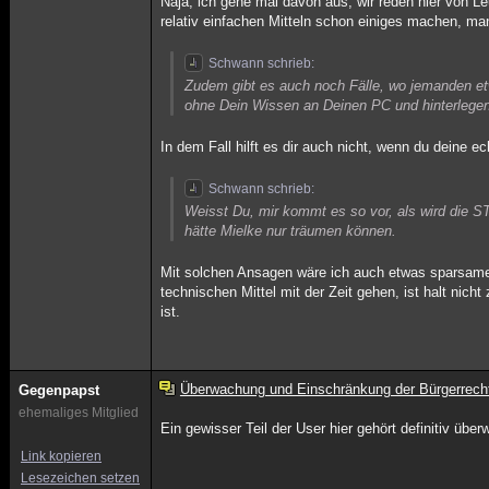
Naja, ich gehe mal davon aus, wir reden hier von 
relativ einfachen Mitteln schon einiges machen, ma
Schwann schrieb:
Zudem gibt es auch noch Fälle, wo jemanden etw
ohne Dein Wissen an Deinen PC und hinterlege
In dem Fall hilft es dir auch nicht, wenn du deine
Schwann schrieb:
Weisst Du, mir kommt es so vor, als wird die S
hätte Mielke nur träumen können.
Mit solchen Ansagen wäre ich auch etwas sparsamer
technischen Mittel mit der Zeit gehen, ist halt nich
ist.
Überwachung und Einschränkung der Bürgerrech
Gegenpapst
ehemaliges Mitglied
Ein gewisser Teil der User hier gehört definitiv übe
Link kopieren
Lesezeichen setzen