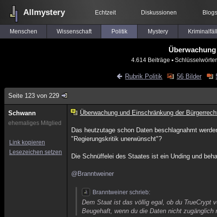
Allmystery
Echtzeit
Diskussionen
Blog
Menschen
Wissenschaft
Politik
Mystery
Kriminalfäl
Überwachung 
4.614 Beiträge
▪ Schlüsselwörte
Rubrik Politik
56 Bilder
Seite 123 von 229
Überwachung und Einschränkung der Bürgerrech
Schwann
ehemaliges Mitglied
Das heutzutage schon Daten beschlagnahmt werden, w
"Regierungskritik unerwünscht"?
Link kopieren
Lesezeichen setzen
Die Schnüffelei des Staates ist ein Unding und beh
@Branntweiner
Branntweiner schrieb:
Dem Staat ist das völlig egal, ob du TrueCrypt ve
Beugehaft, wenn du die Daten nicht zugänglich