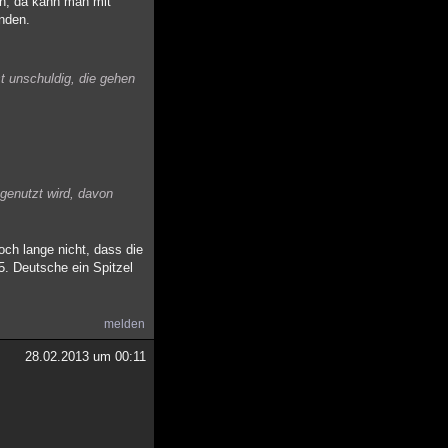
en; da kann man mit
inden.
t unschuldig, die gehen
genutzt wird, davon
ch lange nicht, dass die
 5. Deutsche ein Spitzel
melden
28.02.2013 um 00:11