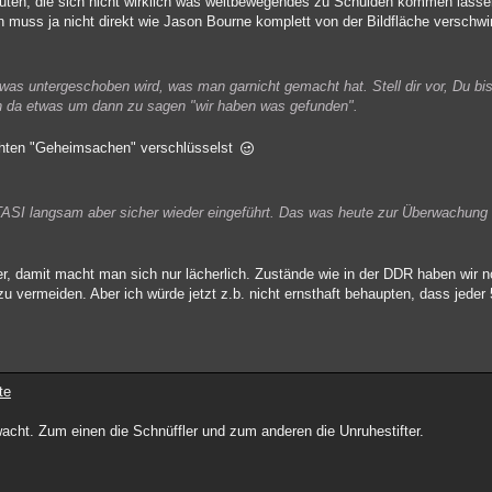
Leuten, die sich nicht wirklich was weltbewegendes zu Schulden kommen lass
n muss ja nicht direkt wie Jason Bourne komplett von der Bildfläche verschw
as untergeschoben wird, was man garnicht gemacht hat. Stell dir vor, Du bis
n da etwas um dann zu sagen "wir haben was gefunden".
 echten "Geheimsachen" verschlüsselst
TASI langsam aber sicher wieder eingeführt. Das was heute zur Überwachung 
, damit macht man sich nur lächerlich. Zustände wie in der DDR haben wir no
t zu vermeiden. Aber ich würde jetzt z.b. nicht ernsthaft behaupten, dass jeder
te
rwacht. Zum einen die Schnüffler und zum anderen die Unruhestifter.