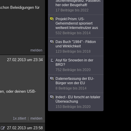
Sicherheitsgesetz: Passwort
her oder Beugehaft!
schon Beleidigungen für
17 Beiträge bis 2022
Projekt Prism: US-
Geheimdienst spioniert
weltweit Internetnutzer aus
532 Beiträge bis 2014
Das Buch "1984" - Fiktion
und Wirklichkeit
melden
123 Beiträge bis 2018
27.02.2013 um 23:34
Asyl für Snowden in der
BRD?
752 Beiträge bis 2020
Datenerfassung der EU-
Bürger von der EU
8 Beiträge bis 2014
nen, oder deinen USB-
Indect - EU forscht an totaler
Überwachung
153 Beiträge bis 2020
1x zitiert
melden
27.02.2013 um 23:58