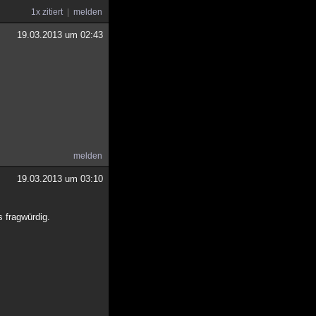
1x zitiert
melden
19.03.2013 um 02:43
melden
19.03.2013 um 03:10
 fragwürdig.