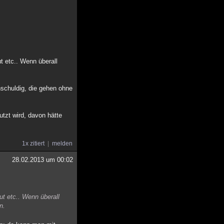
t etc.. Wenn überall
nschuldig, die gehen ohne
tzt wird, davon hätte
1x zitiert
melden
28.02.2013 um 00:02
t etc.. Wenn überall
n.