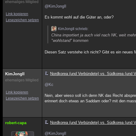
ehemaliges Mitglied
@KimJongIl
Link kopieren
Es kommt wohl auf die Güter an, oder?
Lesezeichen setzen
KimJongIl schrieb:
China importiert ja auch viel nach NK, weit mehr
"wohlstand" kommen
Diesen Satz verstehe ich nicht? Gibt es ein neues 
Nordkorea (und Verbündete) vs. Südkorea (und V
KimJongIl
ehemaliges Mitglied
@Kc
Link kopieren
Nein, aber wieso soll ich denn NK das Recht absp
Lesezeichen setzen
erinnert doch etwas an Saddam oder? mit den mas
Nordkorea (und Verbündete) vs. Südkorea (und V
robert-capa
@KimJongIl