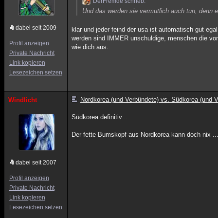
DerFremde schrieb:
Und das werden sie vermutlich auch tun, denn e
dabei seit 2009
klar und jeder feind der usa ist automatisch gut eg
werden sind IMMER unschuldige, menschen die von s
Profil anzeigen
wie dich aus.
Private Nachricht
Link kopieren
Lesezeichen setzen
Nordkorea (und Verbündete) vs. Südkorea (und V
Windlicht
Südkorea definitiv...
Der fette Bumskopf aus Nordkorea kann doch nix ..
dabei seit 2007
Profil anzeigen
Private Nachricht
Link kopieren
Lesezeichen setzen