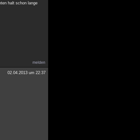
eten halt schon lange
melden
02.04.2013 um 22:37