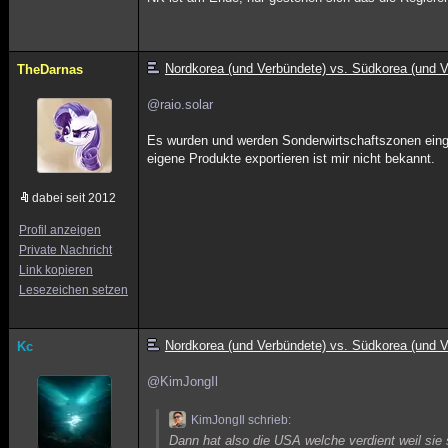
Nordkorea (und Verbündete) vs. Südkorea (und V
TheDarnas
@raio.solar
Es wurden und werden Sonderwirtschaftszonen eing
eigene Produkte exportieren ist mir nicht bekannt.
dabei seit 2012
Profil anzeigen
Private Nachricht
Link kopieren
Lesezeichen setzen
Nordkorea (und Verbündete) vs. Südkorea (und V
Kc
@KimJongIl
KimJongIl schrieb:
Dann hat also die USA welche verdient weil sie