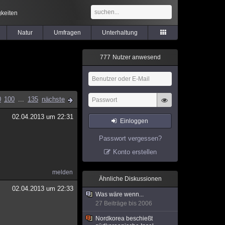
keiten
Natur
Umfragen
Unterhaltung
7
7
7
Nutzer anwesend
0
100
...
135
nächste
02.04.2013 um 22:31
Einloggen
Passwort vergessen?
Konto erstellen
melden
Ähnliche Diskussionen
02.04.2013 um 22:33
Was wäre wenn...
27 Beiträge bis 2006
Nordkorea beschießt