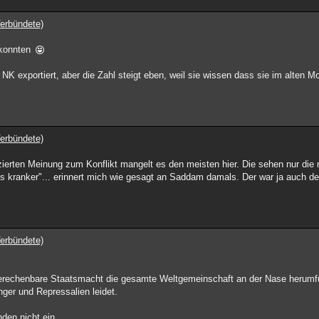
erbündete)
 konnten
 NK exportiert, aber die Zahl steigt eben, weil sie wissen dass sie im alten M
erbündete)
nzierten Meinung zum Konflikt mangelt es den meisten hier. Die sehen nur die 
tes kranker"... erinnert mich wie gesagt an Saddam damals. Der war ja auch de
erbündete)
erechenbare Staatsmacht die gesamte Weltgemeinschaft an der Nase herumführ
ger und Repressalien leidet.
den nicht ein.