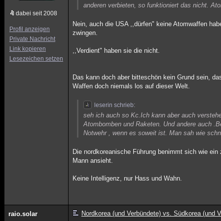
anderen verbieten, so funktioniert das nicht. 
dabei seit 2008
Nein, auch die USA ,,dürfen" keine Atomwaffen hab
Profil anzeigen
zwingen.
Private Nachricht
Link kopieren
,,Verdient" haben sie die nicht.
Lesezeichen setzen
Das kann doch aber bitteschön kein Grund sein, da
Waffen doch niemals los auf dieser Welt.
leserin schrieb:
seh ich auch so Kc.Ich kann aber auch verstehe
Atombomben und Raketen. Und andere auch .Bes
Notwehr , wenn es soweit ist. Man sah wie schn
Die nordkoreanische Führung benimmt sich wie ein 
Mann ansieht.
Keine Intelligenz, nur Hass und Wahn.
Nordkorea (und Verbündete) vs. Südkorea (und V
raio.solar