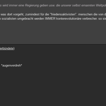
s wird immer eine Regierung geben usw. die unserer selbst ernannten Weltpoli
al was dort vorgeht, zumindest für die "friedensaktivisten". menschen die von 
ozialisten umgebracht werden IMMER konterevolutionäre verbrecher. so sieht
erbündete)
. *augenverdreh*