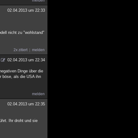
melden
02.04.2013 um 22:33
odell nicht zu "wohlstand"
2x zitiert
melden
02.04.2013 um 22:34
negativen Dinge über die
r böse, als die USA ihn
melden
02.04.2013 um 22:35
t. Ihr droht und sie