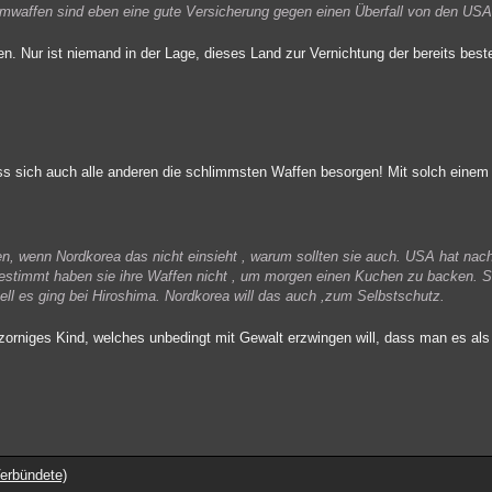
Atomwaffen sind eben eine gute Versicherung gegen einen Überfall von den US
en. Nur ist niemand in der Lage, dieses Land zur Vernichtung der bereits be
ss sich auch alle anderen die schlimmsten Waffen besorgen! Mit solch eine
n, wenn Nordkorea das nicht einsieht , warum sollten sie auch. USA hat nach
timmt haben sie ihre Waffen nicht , um morgen einen Kuchen zu backen. Si
ell es ging bei Hiroshima. Nordkorea will das auch ,zum Selbstschutz.
zorniges Kind, welches unbedingt mit Gewalt erzwingen will, dass man es al
erbündete)