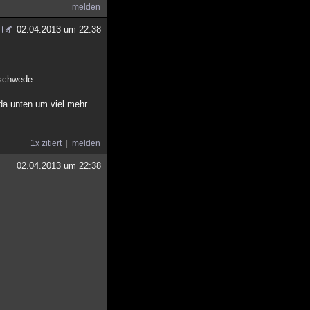
melden
02.04.2013 um 22:38
schwede....
da unten um viel mehr
1x zitiert
melden
02.04.2013 um 22:38