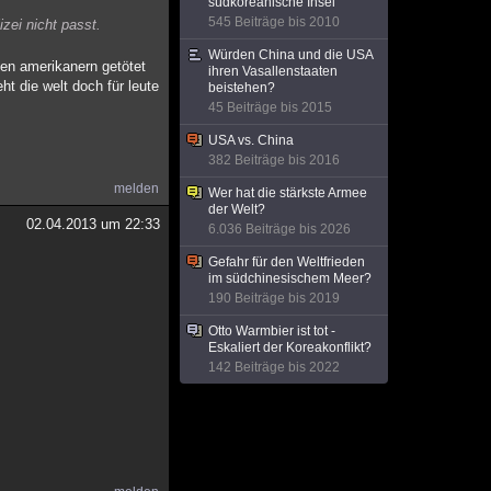
südkoreanische Insel
545 Beiträge bis 2010
zei nicht passt.
Würden China und die USA
den amerikanern getötet
ihren Vasallenstaaten
 die welt doch für leute
beistehen?
45 Beiträge bis 2015
USA vs. China
382 Beiträge bis 2016
melden
Wer hat die stärkste Armee
der Welt?
02.04.2013 um 22:33
6.036 Beiträge bis 2026
Gefahr für den Weltfrieden
im südchinesischem Meer?
190 Beiträge bis 2019
Otto Warmbier ist tot -
Eskaliert der Koreakonflikt?
142 Beiträge bis 2022