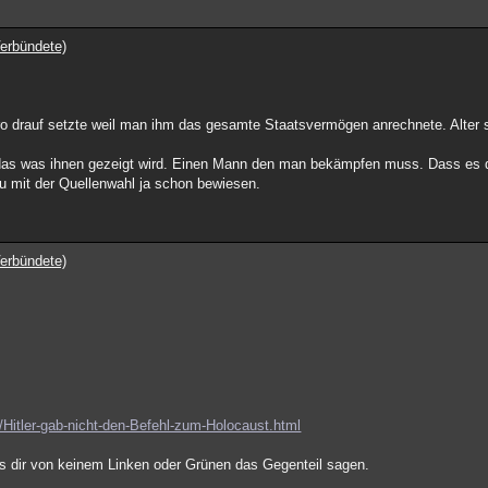
erbündete)
stro drauf setzte weil man ihm das gesamte Staatsvermögen anrechnete. Alter 
r das was ihnen gezeigt wird. Einen Mann den man bekämpfen muss. Dass es 
du mit der Quellenwahl ja schon bewiesen.
erbündete)
2/Hitler-gab-nicht-den-Befehl-zum-Holocaust.html
lass dir von keinem Linken oder Grünen das Gegenteil sagen.