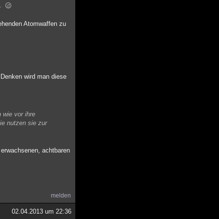
A.
stehenden Atomwaffen zu
m Denken wird man diese
 wie vor ihre
e nutzen sie zur
s erwachsenen, achtbaren
melden
02.04.2013 um 22:36