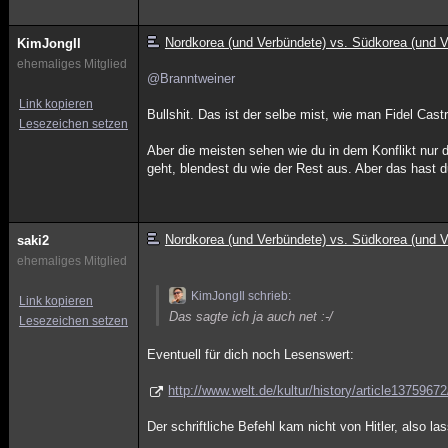
Nordkorea (und Verbündete) vs. Südkorea (und V
KimJongIl
ehemaliges Mitglied
@Branntweiner
Link kopieren
Bullshit. Das ist der selbe mist, wie man Fidel Ca
Lesezeichen setzen
Aber die meisten sehen wie du in dem Konflikt nu
geht, blendest du wie der Rest aus. Aber das hast 
Nordkorea (und Verbündete) vs. Südkorea (und V
saki2
ehemaliges Mitglied
KimJongIl schrieb:
Link kopieren
Das sagte ich ja auch net :-/
Lesezeichen setzen
Eventuell für dich noch Lesenswert:
http://www.welt.de/kultur/history/article1375967
Der schriftliche Befehl kam nicht von Hitler, also 