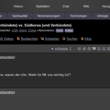
s
Videos
Statistiken
Chat
Wiki
Neuig
le
Spiritualität
Verschwörungen
Technologie
Ufologie
rbündete) vs. Südkorea (und Verbündete)
elwörter:
USA
,
Krieg
,
China
▪ Abonnieren:
Feed
E-Mail
18 Videos
Beobachten
Antworten
Suchen
Infos
vorherige
1
...
40
48
49
50
51
52
6
erbündete)
w. warum der chin. Markt für NK soo wichtig ist!?
erbündete)