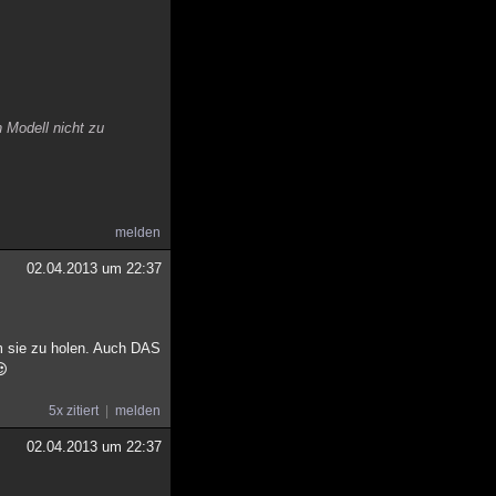
n Modell nicht zu
melden
02.04.2013 um 22:37
m sie zu holen. Auch DAS
5x zitiert
melden
02.04.2013 um 22:37