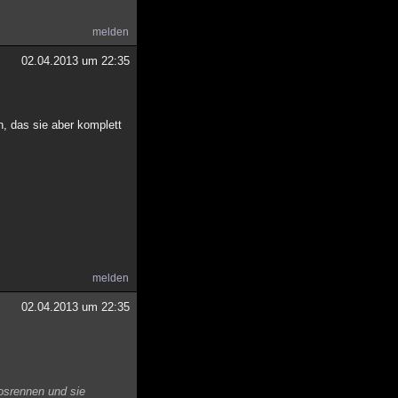
melden
02.04.2013 um 22:35
, das sie aber komplett
melden
02.04.2013 um 22:35
losrennen und sie