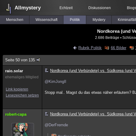
Allmystery
Echtzeit
Diskussionen
Blog
Menschen
Wissenschaft
Politik
Mystery
Kriminalfäl
Nordkorea (und Ve
2.686 Beiträge
▪ Schlüss
Rubrik Politik
66 Bilder
Seite 50 von 135
Nordkorea (und Verbündete) vs. Südkorea (und V
raio.solar
ehemaliges Mitglied
@KimJongIl
Link kopieren
Stopp mal.. Magst du das etwas näher erläutern? Bz
Lesezeichen setzen
Nordkorea (und Verbündete) vs. Südkorea (und V
robert-capa
@DerFremde