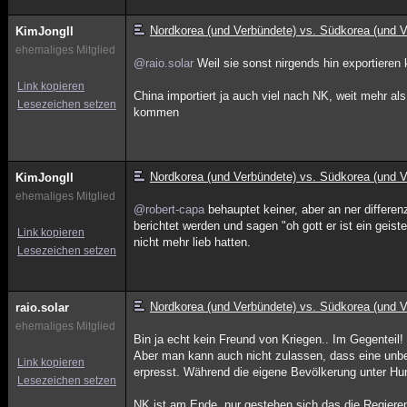
Nordkorea (und Verbündete) vs. Südkorea (und V
KimJongIl
ehemaliges Mitglied
@raio.solar
Weil sie sonst nirgends hin exportieren
Link kopieren
China importiert ja auch viel nach NK, weit mehr als
Lesezeichen setzen
kommen
Nordkorea (und Verbündete) vs. Südkorea (und V
KimJongIl
ehemaliges Mitglied
@robert-capa
behauptet keiner, aber an ner differe
berichtet werden und sagen "oh gott er ist ein geis
Link kopieren
nicht mehr lieb hatten.
Lesezeichen setzen
Nordkorea (und Verbündete) vs. Südkorea (und V
raio.solar
ehemaliges Mitglied
Bin ja echt kein Freund von Kriegen.. Im Gegenteil!
Aber man kann auch nicht zulassen, dass eine unb
Link kopieren
erpresst. Während die eigene Bevölkerung unter Hun
Lesezeichen setzen
NK ist am Ende, nur gestehen sich das die Regieren