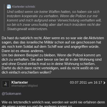
Klartexter schrieb:
Und selbst wenn sie keine Waffen hatten, so haben sie sich
trotzdem kooperativ zu verhalten. Wenn die Polizei zur mir
kommt und mich aufgrund einer Verwechslung verhaften will,
so bin ich zwar unschuldig aber darf mich trotzdem nicht der
Staatsgewalt widersetzen.
Da hast du natürlich recht. Aber wenn es so war wie die Aktivisten
sagen, das das israelische Militär schon auf sie geschossen hat
als noch kein Soldat auf dem Schiff war und angegriffen würde.
Dann ist es etwas anderes.
Um bei deinem Beispiel zu bleiben. Wenn die Polizei kommt um
dich zu verhaften. Sie aber bevor sie bei dir in der Wohnung sind
und ohne Grund einfach mal so in deine Wohnung schießen.
Darfst du dich dann nicht verteidigen, weil du nicht weißt ob sie
dich einfach erschießen wollen?
Klartexter
03.07.2011 um 16:17
ehemaliges Mitglied
@Solomann
Wie es letztendlich wirklich war, werden wir wohl nie erfahren denn
die einen sagen so und die anderen sagen so