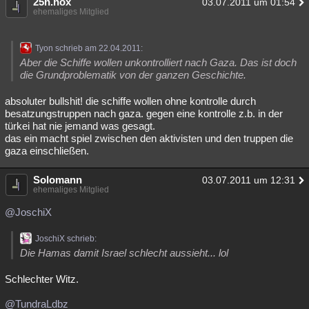
25h.nox
03.07.2011 um 01:54
ehemaliges Mitglied
Besucht
Teilgenommen
Alle
Neue
Geschlossen
Lesenswert
Schlüsselwörter
Tyon schrieb am 22.04.2011:
Aber die Schiffe wollen unkontrolliert nach Gaza. Das ist doch
die Grundproblematik von der ganzen Geschichte.
absoluter bullshit! die schiffe wollen ohne kontrolle durch
besatzungstruppen nach gaza. gegen eine kontrolle z.b. in der
türkei hat nie jemand was gesagt.
das ein macht spiel zwischen den aktivisten und den truppen die
gaza einschließen.
Solomann
03.07.2011 um 12:31
ehemaliges Mitglied
@JoschiX
JoschiX schrieb:
Die Hamas damit Israel schlecht aussieht... lol
Schlechter Witz.
@TundraLdbz