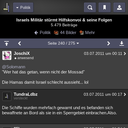
Politik
Bereiche
Israels Militär stürmt Hilfskonvoi & seine Folgen
5.479 Beiträge
Echtzeit
Diskussionen
Blogs
Videos
Statistiken
Politik
44 Bilder
Mehr
Chat
Wiki
Neuigkeiten
Seite
240
/ 275
meine Rubriken
JoschiX
03.07.2011 um 00:11
Menschen
Wissenschaft
Politik
Mystery
Kriminalfälle
anwesend
Spiritualität
Verschwörungen
Technologie
Ufologie
@Solomann
"Wer hat das getan, wenn nicht der Mossad"
Natur
Umfragen
Unterhaltung
Die Hamas damit Israel schlecht aussieht... lol
weitere Rubriken
TundraLdbz
Philosophie
Träume
Orte
Esoterik
03.07.2011 um 00:17
Literatur
versteckt
Astronomie
Helpdesk
Gruppen
Gaming
Filme
Die Schiffe wurden mehrfach gewarnt und es befanden sich
bewaffnete an Bord als sie in ein Sperrgebiet einbrachen.Also.
Musik
Clash
Verbesserungen
Allmystery
English
Übersichten