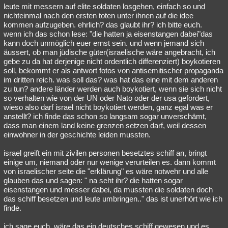
leute mit messern auf elite soldaten losgehen, einfach so und
nichteinmal nach den ersten toten unter ihnen auf die idee
kommen aufzugeben. ehrlich? das glaubt ihr? ich bitte euch.
wenn ich das schon lese: "die hatten ja eisenstangen dabei"das
kann doch unmöglich euer ernst sein. und wenn jemand sich
äussert, ob man jüdische güter(israelische wäre angebracht, ich
gebe zu da hat derjenige nicht ordentlich differenziert) boykotieren
soll, bekommt er als antwort fotos von antisemitischer propaganda
im dritten reich. was soll das? was hat das eine mit dem anderen
zu tun? andere länder werden auch boykotiert, wenn sie sich nicht
so verhalten wie von der UN oder Nato oder der usa gefordert,
wieso also darf israel nicht boykotiert werden, ganz egal was er
anstellt? ich finde das schon so langsam sogar unverschämt,
dass man einem land keine grenzen setzen darf, weil dessen
einwohner in der geschichte leiden mussten.
israel greift ein mit zivilen personen besetztes schiff an, bringt
einige um, niemand oder nur wenige verurteilen es. dann kommt
von israelischer seite die "erklärung" es wäre notwehr und alle
glauben das und sagen: " na seht ihr? die hatten sogar
eisenstangen und messer dabei, da mussten die soldaten doch
das schiff besetzen und leute umbringen.." das ist unerhört wie ich
finde.
ich sage euch, wäre das ein deutsches schiff gewesen und es