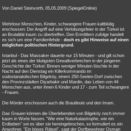
Von Daniel Steinvorth, 05.05.2009 (SpiegelOnline)
Wehrlose Menschen, Kinder, schwangere Frauen kaltblütig
erschossen: Der Angriff auf eine Verlobungsfeier in der Türkei ist
an Brutalität kaum zu übertreffen. Den Ermittlern zufolge handelt
es sich um eine Familienfehde -
doch es gibt Hinweise auf einen
möglichen politischen Hintergrund.
Istanbul - Das Massaker dauerte nur 15 Minuten - und gilt schon
jetzt als eines der blutigsten Gewaltverbrechen in der jüngeren
Geschichte der Türkei: Binnen weniger Minuten löschte in der
Nacht auf den Dienstag ein Killerkommando im
südostanatolischen Bilgeköy, einem 250-Seelen-Dorf zwischen
den Provinzstädten Diyarbakir und Mardin, das Leben von 44
Menschen aus, unter ihnen 6 Kinder und 17 - zum Teil schwangere
- Frauen.
Die Mörder erschossen auch die Brautleute und den Imam.
Das Grauen können die Überlebenden von Bilgeköy noch immer
kaum in Worte fassen. "Wie eine Naturkatastrophe, wie ein
Erdbeben" sei es über sie hereingebrochen, so formuliert es ein
Anwohner. "Ein böses Rätsel", sagt der Dorfbewohner Osman