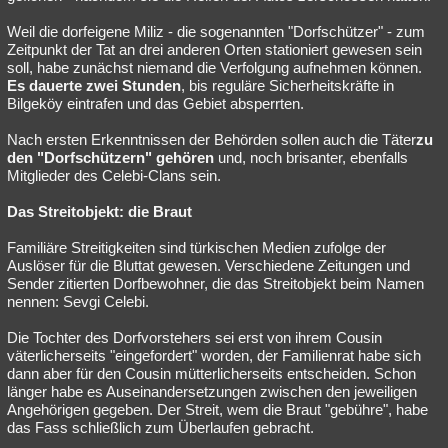
Weil die dorfeigene Miliz - die sogenannten "Dorfschützer" - zum
Zeitpunkt der Tat an drei anderen Orten stationiert gewesen sein
soll, habe zunächst niemand die Verfolgung aufnehmen können.
Es dauerte zwei Stunden
, bis reguläre Sicherheitskräfte in
Bilgeköy eintrafen und das Gebiet absperrten.
Nach ersten Erkenntnissen der Behörden sollen auch die Täter
zu
den "Dorfschützern" gehören
und, noch brisanter, ebenfalls
Mitglieder des Celebi-Clans sein.
Das Streitobjekt: die Braut
Familiäre Streitigkeiten sind türkischen Medien zufolge der
Auslöser für die Bluttat gewesen. Verschiedene Zeitungen und
Sender zitierten Dorfbewohner, die das Streitobjekt beim Namen
nennen: Sevgi Celebi.
Die Tochter des Dorfvorstehers sei erst von ihrem Cousin
väterlicherseits "eingefordert" worden, der Familienrat habe sich
dann aber für den Cousin mütterlicherseits entscheiden. Schon
länger habe es Auseinandersetzungen zwischen den jeweiligen
Angehörigen gegeben. Der Streit, wem die Braut "gebühre", habe
das Fass schließlich zum Überlaufen gebracht.