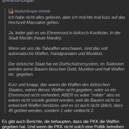
@MazlumDogan
Besucht
Teilgenommen
Alle
Neue
Geschlossen
MazlumDogan schrieb:
Ich habe nicht alles gelesen, aber ich möchte mal kurz auf das
Lesenswert
Schlüsselwörter
Hochzeit-Massaker gehen.
Ja, leider gab es ein Ehrenmord in türkisch-Kurdistan. In der
Stadt Merdîn (heute Mardin).
Wenn wir uns die Tatwaffen anschauen, sind das voll
automatische Waffen, Handgranaten und Munition.
Der türkische Staat hat ein Dorfschützersystem, im Südosten
werden arme Bauern bisschen Geld, Munition und halt Waffen
etc. gegeben.
Kurz und knapp, das waren die Waffen des türkischen
Staates, wären dieses Waffen nicht gegeben, wäre so ein
Ehrenmord nicht verhindert, ABER es wäre ''milder'' also es
wären nicht soviele getötet worden, weil die Bauern nicht so
entwickelt Waffen besitzen, und es ist auch nicht üblich, dass
45 getötet werden, sondern 1 oder vielleicht 2.
Es gibt auch Berichte, die behaupten, dass die PKK die Waffen
gegeben hat. Und wenn die PKK nicht solch eine Politik betreiben