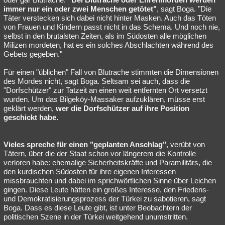
immer nur ein oder zwei Menschen getötet"
, sagt Boga. "Die
Täter verstecken sich dabei nicht hinter Masken. Auch das Töten
von Frauen und Kindern passt nicht in das Schema. Und noch nie,
selbst in den brutalsten Zeiten, als im Südosten alle möglichen
Milizen mordeten, hat es ein solches Abschlachten während des
Gebets gegeben."
Für einen "üblichen" Fall von Blutrache stimmten die Dimensionen
des Mordes nicht, sagt Boga. Seltsam sei auch, dass die
"Dorfschützer" zur Tatzeit an einen weit entfernten Ort versetzt
wurden. Um das Bilgeköy-Massaker aufzuklären, müsse erst
geklärt werden,
wer die Dorfschützer auf ihre Position
geschickt habe.
Vieles spreche für einen "geplanten Anschlag"
, verübt von
Tätern, über die der Staat schon vor längerem die Kontrolle
verloren habe: ehemalige Sicherheitskräfte und Paramilitärs, die
den kurdischen Südosten für ihre eigenen Interessen
missbrauchten und dabei im sprichwörtlichen Sinne über Leichen
gingen. Diese Leute hätten ein großes Interesse, den Friedens-
und Demokratisierungsprozess der Türkei zu sabotieren, sagt
Boga. Dass es diese Leute gibt, ist unter Beobachtern der
politischen Szene in der Türkei weitgehend unumstritten.