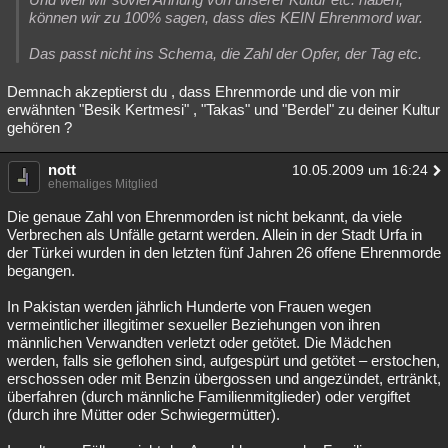
können wir zu 100% sagen, dass dies KEIN Ehrenmord war.
Das passt nicht ins Schema, die Zahl der Opfer, der Tag etc.
Demnach akzeptierst du , dass Ehrenmorde und die von mir
erwähnten "Besik Kertmesi" , "Takas" und "Berdel" zu deiner Kultur
gehören ?
nott
10.05.2009 um 16:24
ehemaliges Mitglied
Die genaue Zahl von Ehrenmorden ist nicht bekannt, da viele
Verbrechen als Unfälle getarnt werden. Allein in der Stadt Urfa in
der Türkei wurden in den letzten fünf Jahren 26 offene Ehrenmorde
begangen.
In Pakistan werden jährlich Hunderte von Frauen wegen
vermeintlicher illegitimer sexueller Beziehungen von ihren
männlichen Verwandten verletzt oder getötet. Die Mädchen
werden, falls sie geflohen sind, aufgespürt und getötet – erstochen,
erschossen oder mit Benzin übergossen und angezündet, ertränkt,
überfahren (durch männliche Familienmitglieder) oder vergiftet
(durch ihre Mütter oder Schwiegermütter).