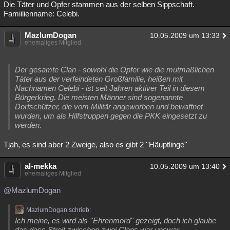
Die Täter und Opfer stammen aus der selben Sippschaft.
Famiilienname: Celebi.
MazlumDogan
10.05.2009 um 13:33
ehemaliges Mitglied
Der gesamte Clan - sowohl die Opfer wie die mutmaßlichen
Täter aus der verfeindeten Großfamilie, heißen mit
Nachnamen Celebi - ist seit Jahren aktiver Teil in diesem
Bürgerkrieg. Die meisten Männer sind sogenannte
Dorfschützer, die vom Militär angeworben und bewaffnet
wurden, um als Hilfstruppen gegen die PKK eingesetzt zu
werden.
Tjah, es sind aber 2 Zweige, also es gibt 2 ''Häuptlinge''
al-mekka
10.05.2009 um 13:40
ehemaliges Mitglied
@MazlumDogan
MazlumDogan schrieb:
Ich meine, es wird als ''Ehrenmord'' gezeigt, doch ich glaube
das,dass Streit zwischen zwei Clans war unswar