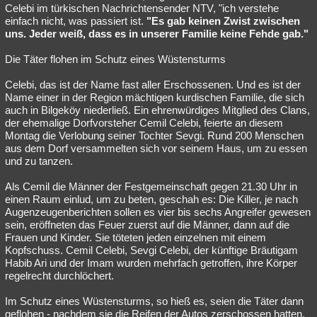
Celebi im türkischen Nachrichtensender NTV, "ich verstehe
einfach nicht, was passiert ist.
"Es gab keinen Zwist zwischen
uns. Jeder weiß, dass es in unserer Familie keine Fehde gab."
Die Täter flohen im Schutz eines Wüstensturms
Celebi, das ist der Name fast aller Erschossenen. Und es ist der
Name einer in der Region mächtigen kurdischen Familie, die sich
auch in Bilgeköy niederließ. Ein ehrenwürdiges Mitglied des Clans,
der ehemalige Dorfvorsteher Cemil Celebi, feierte an diesem
Montag die Verlobung seiner Tochter Sevgi. Rund 200 Menschen
aus dem Dorf versammelten sich vor seinem Haus, um zu essen
und zu tanzen.
Als Cemil die Männer der Festgemeinschaft gegen 21.30 Uhr in
einen Raum einlud, um zu beten, geschah es: Die Killer, je nach
Augenzeugenberichten sollen es vier bis sechs Angreifer gewesen
sein, eröffneten das Feuer zuerst auf die Männer, dann auf die
Frauen und Kinder. Sie töteten jeden einzelnen mit einem
Kopfschuss. Cemil Celebi, Sevgi Celebi, der künftige Bräutigam
Habib Ari und der Imam wurden mehrfach getroffen, ihre Körper
regelrecht durchlöchert.
Im Schutz eines Wüstensturms, so hieß es, seien die Täter dann
geflohen - nachdem sie die Reifen der Autos zerschossen hatten.