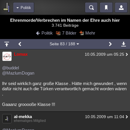
Politik
Bereiche
Ehrenmorde/Verbrechen im Namen der Ehre auch hier
3.741 Beiträge
Echtzeit
Diskussionen
Blogs
Videos
Statistiken
Politik
7 Bilder
Mehr
Chat
Wiki
Neuigkeiten
2
Seite
83
/ 188
meine Rubriken
Lomax
10.05.2009 um 05:25
Menschen
Wissenschaft
Politik
Mystery
Kriminalfälle
Spiritualität
Verschwörungen
Technologie
Ufologie
@buddel
@MazlumDogan
Natur
Umfragen
Unterhaltung
Ihr seid wirklich ganz große Klasse . Hätte mich gewundert , wenn
weitere Rubriken
dafür nicht auch die Türken verantwortlich gemacht worden wären
.
Philosophie
Träume
Orte
Esoterik
Literatur
Gaaanz grooooße Klasse !!!
Astronomie
Helpdesk
Gruppen
Gaming
Filme
al-mekka
10.05.2009 um 11:04
Musik
Clash
Verbesserungen
Allmystery
English
ehemaliges Mitglied
Übersichten