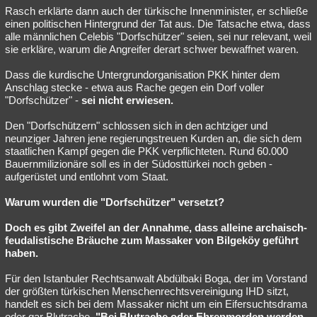
Rasch erklärte dann auch der türkische Innenminister, er schließe
einen politischen Hintergrund der Tat aus. Die Tatsache etwa, dass
alle männlichen Celebis "Dorfschützer" seien, sei nur relevant, weil
sie erkläre, warum die Angreifer derart schwer bewaffnet waren.
Dass die kurdische Untergrundorganisation PKK hinter dem
Anschlag stecke - etwa aus Rache gegen ein Dorf voller
"Dorfschützer" -
sei nicht erwiesen.
Den "Dorfschützern" schlossen sich in den achtziger und
neunziger Jahren jene regierungstreuen Kurden an, die sich dem
staatlichen Kampf gegen die PKK verpflichteten. Rund 60.000
Bauernmilizionäre soll es in der Südosttürkei noch geben -
aufgerüstet und entlohnt vom Staat.
Warum wurden die "Dorfschützer" versetzt?
Doch es gibt Zweifel an der Annahme, dass alleine archaisch-
feudalistische Bräuche zum Massaker von Bilgeköy geführt
haben.
Für den Istanbuler Rechtsanwalt Abdülbaki Boga, der im Vorstand
der größten türkischen Menschenrechtsvereinigung IHD sitzt,
handelt es sich bei dem Massaker nicht um ein Eifersuchtsdrama
oder gar Blutrache.
"Bei Blutrache oder Ehrenmorden werden