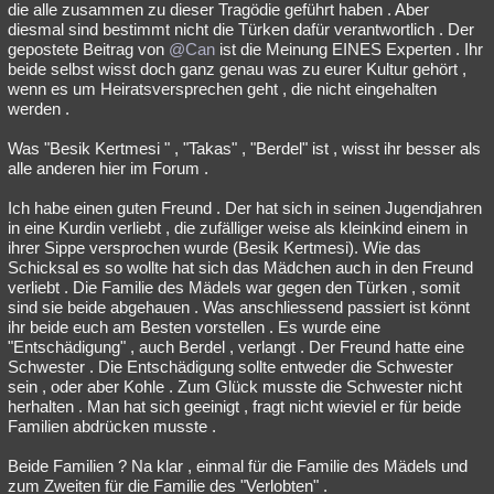
die alle zusammen zu dieser Tragödie geführt haben . Aber
diesmal sind bestimmt nicht die Türken dafür verantwortlich . Der
gepostete Beitrag von
@Can
ist die Meinung EINES Experten . Ihr
beide selbst wisst doch ganz genau was zu eurer Kultur gehört ,
wenn es um Heiratsversprechen geht , die nicht eingehalten
werden .
Was "Besik Kertmesi " , "Takas" , "Berdel" ist , wisst ihr besser als
alle anderen hier im Forum .
Ich habe einen guten Freund . Der hat sich in seinen Jugendjahren
in eine Kurdin verliebt , die zufälliger weise als kleinkind einem in
ihrer Sippe versprochen wurde (Besik Kertmesi). Wie das
Schicksal es so wollte hat sich das Mädchen auch in den Freund
verliebt . Die Familie des Mädels war gegen den Türken , somit
sind sie beide abgehauen . Was anschliessend passiert ist könnt
ihr beide euch am Besten vorstellen . Es wurde eine
"Entschädigung" , auch Berdel , verlangt . Der Freund hatte eine
Schwester . Die Entschädigung sollte entweder die Schwester
sein , oder aber Kohle . Zum Glück musste die Schwester nicht
herhalten . Man hat sich geeinigt , fragt nicht wieviel er für beide
Familien abdrücken musste .
Beide Familien ? Na klar , einmal für die Familie des Mädels und
zum Zweiten für die Familie des "Verlobten" .