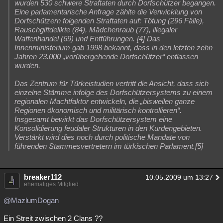
wurden 530 schwere Straftaten durch Dorfschützer begangen.
Eine parlamentarische Anfrage zählte die Verwicklung von
Dorfschützern folgenden Straftaten auf: Tötung (296 Fälle),
Rauschgiftdelikte (84), Mädchenraub (77), illegaler
Waffenhandel (69) und Entführungen. [4] Das
Innenministerium gab 1998 bekannt, dass in den letzten zehn
Jahren 23.000 „vorübergehende Dorfschützer“ entlassen
wurden.
Das Zentrum für Türkeistudien vertritt die Ansicht, dass sich
einzelne Stämme infolge des Dorfschützersystems zu einem
regionalen Machtfaktor entwickeln, die „bisweilen ganze
Regionen ökonomisch und militärisch kontrollieren“.
Insgesamt bewirkt das Dorfschützersystem eine
Konsolidierung feudaler Strukturen in den Kurdengebieten.
Verstärkt wird dies noch durch politische Mandate von
führenden Stammesvertretern im türkischen Parlament.[5]
breaker112
10.05.2009 um 13:27
ehemaliges Mitglied
@MazlumDogan
Ein Streit zwischen 2 Clans ??