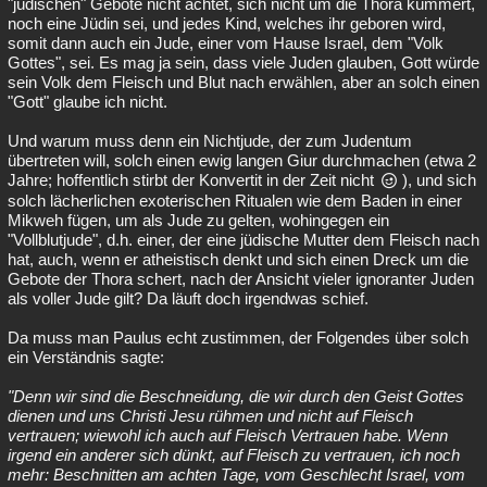
"jüdischen" Gebote nicht achtet, sich nicht um die Thora kümmert,
noch eine Jüdin sei, und jedes Kind, welches ihr geboren wird,
somit dann auch ein Jude, einer vom Hause Israel, dem "Volk
Gottes", sei. Es mag ja sein, dass viele Juden glauben, Gott würde
sein Volk dem Fleisch und Blut nach erwählen, aber an solch einen
"Gott" glaube ich nicht.
Und warum muss denn ein Nichtjude, der zum Judentum
übertreten will, solch einen ewig langen Giur durchmachen (etwa 2
Jahre; hoffentlich stirbt der Konvertit in der Zeit nicht
), und sich
solch lächerlichen exoterischen Ritualen wie dem Baden in einer
Mikweh fügen, um als Jude zu gelten, wohingegen ein
"Vollblutjude", d.h. einer, der eine jüdische Mutter dem Fleisch nach
hat, auch, wenn er atheistisch denkt und sich einen Dreck um die
Gebote der Thora schert, nach der Ansicht vieler ignoranter Juden
als voller Jude gilt? Da läuft doch irgendwas schief.
Da muss man Paulus echt zustimmen, der Folgendes über solch
ein Verständnis sagte:
"Denn wir sind die Beschneidung, die wir durch den Geist Gottes
dienen und uns Christi Jesu rühmen und nicht auf Fleisch
vertrauen; wiewohl ich auch auf Fleisch Vertrauen habe. Wenn
irgend ein anderer sich dünkt, auf Fleisch zu vertrauen, ich noch
mehr: Beschnitten am achten Tage, vom Geschlecht Israel, vom