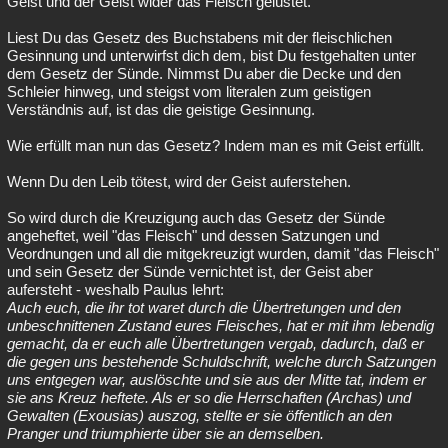
Geist und der Geist wider das Fleisch gelüstet.
Liest Du das Gesetz des Buchstabens mit der fleischlichen
Gesinnung und unterwirfst dich dem, bist Du festgehalten unter
dem Gesetz der Sünde. Nimmst Du aber die Decke und den
Schleier hinweg, und steigst vom literalen zum geistigen
Verständnis auf, ist das die geistige Gesinnung.
Wie erfüllt man nun das Gesetz? Indem man es mit Geist erfüllt.
Wenn Du den Leib tötest, wird der Geist auferstehen.
So wird durch die Kreuzigung auch das Gesetz der Sünde
angeheftet, weil "das Fleisch" und dessen Satzungen und
Veordnungen und all die mitgekreuzigt wurden, damit "das Fleisch"
und sein Gesetz der Sünde vernichtet ist, der Geist aber
aufersteht - weshalb Paulus lehrt:
Auch euch, die ihr tot waret durch die Übertretungen und den
unbeschnittenen Zustand eures Fleisches, hat er mit ihm lebendig
gemacht, da er euch alle Übertretungen vergab, dadurch, daß er
die gegen uns bestehende Schuldschrift, welche durch Satzungen
uns entgegen war, auslöschte und sie aus der Mitte tat, indem er
sie ans Kreuz heftete. Als er so die Herrschaften (Archas) und
Gewalten (Exousias) auszog, stellte er sie öffentlich an den
Pranger und triumphierte über sie an demselben.