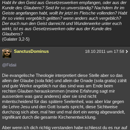
Habt ihr den Geist aus Gesetzeswerken empfangen, oder aus der
Kunde des Glaubens? Seid ihr so unverständig? Nachdem ihr im
Geiste angefangen habt, wollt ihr jetzt im Fleische vollenden? Habt
ihr so vieles vergeblich gelitten? wenn anders auch vergeblich?
Der euch nun den Geist darreicht und Wunderwerke unter euch
wirkt, ist es aus Gesetzeswerken oder aus der Kunde des
Glaubens?
(Galater 3,2-5)
SanctusDominus
18.10.2011 um 17:58
@Fidaii
Die evangelische Theologie interpretiert diese Stelle aber so das
allein der Glaube (sola fide) und allein die Gnade (sola gratia) zählt
und gute Werke angeblich nur das sind was am Ende beim
rechten Glauben herauskommen (meine Erfahrung sagt mir
ausserdem was ganz anderes) aber sie sind nicht
mitentscheidend für das spätere Seelenheil, was aber klar gegen
die Lehre Jesu und den Gott Israels spricht, diese Sichtweise
durchzog sich aber, mal hier und mal dort ein wenig abgewandelt,
signifikant durch die gesamte Kirchenentwicklung.
Aber wenn ich dich richtig verstanden habe schliesst du es nur auf