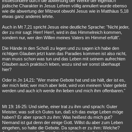
insbesondere durch die abwertung der Werke der eigentlich
jüdische Charakter in Jesus Lehren völlig annuliert wurde ebenso
wie die abwertung der Mitzwot obwohl Jesus wie in Matthäus 5,18
etwas ganz anderes lehrte.
Auch in Mt 7,21 spricht Jesus eine deutliche Sprache: "Nicht jeder,
der zu mir sagt: Herr! Herr!, wird in das Himmelreich kommen,
sondern nur, wer den Willen meines Vaters im Himmel erfüllt".
Die Hände in den Schoß zu legen und zu sagen ich habe den
richtigen Glauben jetzt kann das Paradies kommen ist also nicht,
man muss schon was tun und das Leben mit seinem aufrechten
Glauben auch praktisch leben, wozu sind wir sonst überhaupt
hier?
Oder in Jn 14,21: "Wer meine Gebote hat und sie hält, der ist es,
der mich liebt; wer mich aber liebt, wird von meinem Vater geliebt
werden und auch ich werde ihn lieben und mich ihm offenbaren."
Mt 19: 16-25: Und siehe, einer trat zu ihm und sprach: Guter
Meister, was soll ich Gutes tun, daß ich das ewige Leben möge
haben? Er aber sprach zu ihm: Was heißest du mich gut?
Niemand ist gut denn der einige Gott. Willst du aber zum Leben
eingehen, so halte die Gebote. Da sprach er zu ihm: Welche?