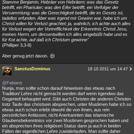
Stamme Benjamin, Hebräer von Hebräern; was das Gesetz
betrifft, ein Pharisäer; was den Eifer betrifft, ein Verfolger der
Versammlung; was die Gerechtigkeit betrifft, die im Gesetz ist,
tadellos erfunden. Aber was irgend mir Gewinn war, habe ich um
Christi willen für Verlust geachtet; ja, wahrlich, ich achte auch alles
für Verlust wegen der Vortrefflichkeit der Erkenntnis Christi Jesu,
meines Herrn, um dessentwillen ich alles eingebüßt habe und es
für Kot achte, auf daß ich Christum gewinne"
(Philliper 3,3-8)
Aber genug jetzt davon.
SanctusDominus
18.10.2011 um 14:47
@Fabiano
Nunja, man sollte schon darauf hinweisen das etwas nach
Tradition/ Lehre nicht gemacht werden darf wenn irgendwo das
Gegenteil behauptet wird. Gibt auch Christen die anderen Christen
trotz Taufe das christsein absprechen, unter Muslimen habe ich so
etwas auch schon erlebt obwohl die von ihnen, aus rein
persönlichen Anlässen, nicht Anerkannten das islamische
Glaubensbekenntniss vor zwei Muslimen gesprochen haben und
ein absprechen ihres religiösen Status dann ja auch in beiden
Fällen der eigentlichen Lehre zuwiderlaufen. Man sollte daher