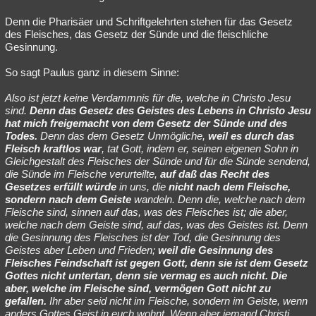
Denn die Pharisäer und Schriftgelehrten stehen für das Gesetz
des Fleisches, das Gesetz der Sünde und die fleischliche
Gesinnung.
So sagt Paulus ganz in diesem Sinne:
Also ist jetzt keine Verdammnis für die, welche in Christo Jesu
sind.
Denn das Gesetz des Geistes des Lebens in Christo Jesu
hat mich freigemacht von dem Gesetz der Sünde und des
Todes.
Denn das dem Gesetz Unmögliche,
weil es durch das
Fleisch kraftlos war
, tat Gott, indem er, seinen eigenen Sohn in
Gleichgestalt des Fleisches der Sünde und für die Sünde sendend,
die Sünde im Fleische verurteilte,
auf daß das Recht des
Gesetzes erfüllt würde
in uns, die
nicht nach dem Fleische,
sondern nach dem Geiste
wandeln. Denn die, welche nach dem
Fleische sind, sinnen auf das, was des Fleisches ist; die aber,
welche nach dem Geiste sind, auf das, was des Geistes ist. Denn
die Gesinnung des Fleisches ist der Tod, die Gesinnung des
Geistes aber Leben und Frieden;
weil die Gesinnung des
Fleisches Feindschaft ist gegen Gott, denn sie ist dem Gesetz
Gottes nicht untertan, denn sie vermag es auch nicht. Die
aber, welche im Fleische sind, vermögen Gott nicht zu
gefallen.
Ihr aber seid nicht im Fleische, sondern im Geiste, wenn
anders Gottes Geist in euch wohnt. Wenn aber jemand Christi