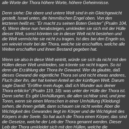
alle Worte der Thora höhere Worte, höhere Geheimnisse.
Denn siehe: Die obere und untere Welt sind in ein Gleichgewicht
gestellt, Israel unten, die himmlischen Engel oben. Von den
letzteren heißt es: "Er macht zu seinen Boten Geister" (Psalm 104,
4). Wenn diese nun herabsteigen, umkleiden sie sich mit der Hülle
dieser Welt, sonst könnten sie in dieser Welt nicht bestehen und
die Welt vermöchte sie nicht zu tragen. Ist dies bei den Engeln so,
um wieviel mehr bei der Thora, welche sie erschaffen, welche alle
Welten erschaffen und ihnen Bestand gegeben hat.
Wenn sie also in diese Welt eintritt, würde sie sich da nicht mit den
Hüllen dieser Welt umkleiden, sie könnte sie nicht tragen. So ist
denn die Erzählung der Thora ihr Gewand. Wer da glaubte, daß
dieses Gewand die eigentliche Thora sei und nicht etwas anderes,
Fluch über ihn, der hat keinen Anteil an der künftigen Welt. Darum
sagte David: "Eröffne mein Auge, daß ich Wunder aus deiner
Thora erblicke" (Psalm 119, 18): was unter der Hülle der Thora ist.
Denn siehe: Es gibt Umhüllungen, die allen sichtbar sind, und jene
Toren, wenn sie einen Menschen in einer Umhüllung (Kleidung)
sehen, die ihnen gefällt, dann schauen sie nicht weiter. Aber die
Wichtigkeit des Gewandes liegt im Körper und die Wichtigkeit des
Körpers in der Seele. So hat auch die Thora einen Körper, das sind
die Gesetze, welche der Leib der Thora genannt werden. Dieser
Leib der Thora umkleidet sich mit den Hüllen, welche die