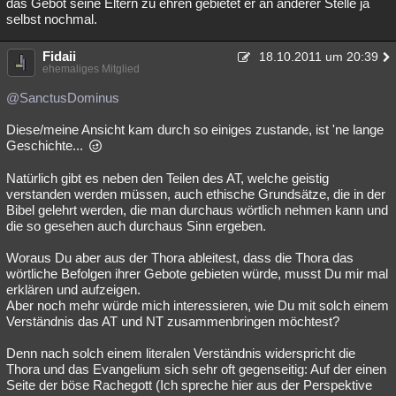
das Gebot seine Eltern zu ehren gebietet er an anderer Stelle ja
selbst nochmal.
Fidaii
18.10.2011 um 20:39
ehemaliges Mitglied
@SanctusDominus
Diese/meine Ansicht kam durch so einiges zustande, ist 'ne lange
Geschichte...
Natürlich gibt es neben den Teilen des AT, welche geistig
verstanden werden müssen, auch ethische Grundsätze, die in der
Bibel gelehrt werden, die man durchaus wörtlich nehmen kann und
die so gesehen auch durchaus Sinn ergeben.
Woraus Du aber aus der Thora ableitest, dass die Thora das
wörtliche Befolgen ihrer Gebote gebieten würde, musst Du mir mal
erklären und aufzeigen.
Aber noch mehr würde mich interessieren, wie Du mit solch einem
Verständnis das AT und NT zusammenbringen möchtest?
Denn nach solch einem literalen Verständnis widerspricht die
Thora und das Evangelium sich sehr oft gegenseitig: Auf der einen
Seite der böse Rachegott (Ich spreche hier aus der Perspektive