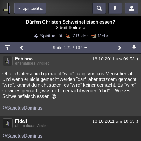
Spiritualität
Bereiche
Dürfen Christen Schweinefleisch essen?
2.668 Beiträge
Echtzeit
Diskussionen
Blogs
Videos
Statistiken
Spiritualität
7 Bilder
Mehr
Chat
Wiki
Neuigkeiten
2
Seite
121
/ 134
meine Rubriken
Fabiano
18.10.2011 um 09:53
Menschen
Wissenschaft
Politik
Mystery
Kriminalfälle
ehemaliges Mitglied
Spiritualität
Verschwörungen
Technologie
Ufologie
Ob ein Unterschied gemacht "wird" hängt von uns Menschen ab.
Und wenn er nicht gemacht werden "darf" aber trotzdem gemacht
"wird", kannst du nicht sagen, es "wird" keiner gemacht. Es "wird"
Natur
Umfragen
Unterhaltung
so vieles gemacht, was nicht gemacht werden "darf". - Wie zB.
weitere Rubriken
Schweinefleisch essen
Philosophie
Träume
Orte
Esoterik
Literatur
@SanctusDominus
Astronomie
Helpdesk
Gruppen
Gaming
Filme
Fidaii
18.10.2011 um 10:59
ehemaliges Mitglied
Musik
Clash
Verbesserungen
Allmystery
English
@SanctusDominus
Übersichten