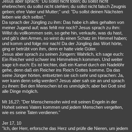
Jesus aber sprach: "Du sollst nicht töten; du sollst nicht
ehebrechen; du sollst nicht stehlen; du sollst nicht falsch Zeugnis
geben; ehre Vater und Mutter;" und: "Du sollst deinen Nächsten
lieben wie dich selbst."
Da sprach der Jüngling zu ihm: Das habe ich alles gehalten von
meiner Jugend auf; was fehlt mir noch? Jesus sprach zu ihm:
Willst du vollkommen sein, so gehe hin, verkaufe, was du hast,
und gib's den Armen, so wirst du einen Schatz im Himmel haben;
und komm und folge mir nach! Da der Jüngling das Wort hörte,
ging er betrübt von ihm, denn er hatte viele Güter.
Jesus aber sprach zu seinen Jüngern: Wahrlich, ich sage euch:
Ein Reicher wird schwer ins Himmelreich kommen. Und weiter
sage ich euch: Es ist leichter, daß ein Kamel durch ein Nadelöhr
gehe, denn daß ein Reicher ins Reich Gottes komme. Da das
seine Jünger hörten, entsetzten sie sich sehr und sprachen: Ja,
wer kann denn selig werden? Jesus aber sah sie an und sprach
zu ihnen: Bei den Menschen ist es unmöglich; aber bei Gott sind
alle Dinge möglich.
Mt 16,27: "Der Menschensohn wird mit seinen Engeln in der
Hoheit seines Vaters kommen und jedem Menschen vergelten,
wie es seine Taten verdienen."
Jer 17, 10
"Ich, der Herr, erforsche das Herz und prüfe die Nieren, um jedem