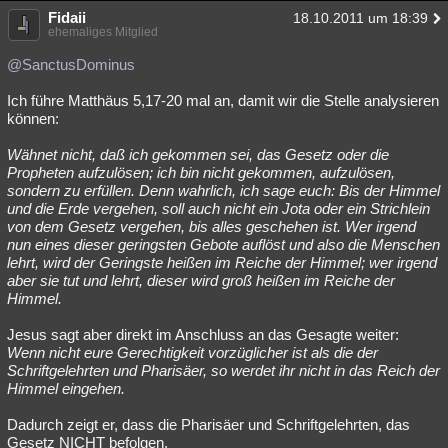
Fidaii
18.10.2011 um 18:39
ehemaliges Mitglied
@SanctusDominus
Ich führe Matthäus 5,17-20 mal an, damit wir die Stelle analysieren
können:
Wähnet nicht, daß ich gekommen sei, das Gesetz oder die
Propheten aufzulösen; ich bin nicht gekommen, aufzulösen,
sondern zu erfüllen. Denn wahrlich, ich sage euch: Bis der Himmel
und die Erde vergehen, soll auch nicht ein Jota oder ein Strichlein
von dem Gesetz vergehen, bis alles geschehen ist. Wer irgend
nun eines dieser geringsten Gebote auflöst und also die Menschen
lehrt, wird der Geringste heißen im Reiche der Himmel; wer irgend
aber sie tut und lehrt, dieser wird groß heißen im Reiche der
Himmel.
Jesus sagt aber direkt im Anschluss an das Gesagte weiter:
Wenn nicht eure Gerechtigkeit vorzüglicher ist als die der
Schriftgelehrten und Pharisäer, so werdet ihr nicht in das Reich der
Himmel eingehen.
Dadurch zeigt er, dass die Pharisäer und Schriftgelehrten, das
Gesetz NICHT befolgen.