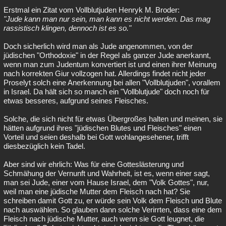
Erstmal ein Zitat vom Vollblutjuden Henryk M. Broder:
Besucht
Teilgenommen
Alle
Neue
Geschlossen
"Jude kann man nur sein, man kann es nicht werden. Das mag
rassistisch klingen, dennoch ist es so."
Lesenswert
Schlüsselwörter
Doch sicherlich wird man als Jude angenommen, von der
jüdischen "Orthodoxie" in der Regel als ganzer Jude anerkannt,
wenn man zum Judentum konvertiert ist und einen ihrer Meinung
nach korrekten Giur vollzogen hat. Allerdings findet nicht jeder
Proselyt solch eine Anerkennung bei allen "Vollblutjuden", vorallem
in Israel. Da hält sich so manch ein "Vollblutjude" doch noch für
etwas besseres, aufgrund seines Fleisches.
Solche, die sich nicht für etwas Übergroßes halten und meinen, sie
hätten aufgrund ihres "jüdischen Blutes und Fleisches" einen
Vorteil und seien deshalb bei Gott wohlangesehener, trifft
diesbezüglich kein Tadel.
Aber sind wir ehrlich: Was für eine Gotteslästerung und
Schmähung der Vernunft und Wahrheit, ist es, wenn einer sagt,
man sei Jude, einer vom Hause Israel, dem "Volk Gottes", nur,
weil man eine jüdische Mutter dem Fleisch nach hat? Sie
schreiben damit Gott zu, er würde sein Volk dem Fleisch und Blute
nach auswählen. So glauben dann solche Verirrten, dass eine dem
Fleisch nach jüdische Mutter, auch wenn sie Gott leugnet, die