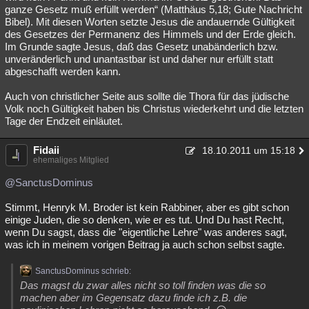
ganze Gesetz muß erfüllt werden“ (Matthäus 5,18; Gute Nachricht
Bibel). Mit diesen Worten setzte Jesus die andauernde Gültigkeit
des Gesetzes der Permanenz des Himmels und der Erde gleich.
Im Grunde sagte Jesus, daß das Gesetz unabänderlich bzw.
unveränderlich und unantastbar ist und daher nur erfüllt statt
abgeschafft werden kann.
Auch von christlicher Seite aus sollte die Thora für das jüdische
Volk noch Gültigkeit haben bis Christus wiederkehrt und die letzten
Tage der Endzeit einläutet.
Fidaii
18.10.2011 um 15:18
ehemaliges Mitglied
@SanctusDominus
Stimmt, Henryk M. Broder ist kein Rabbiner, aber es gibt schon
einige Juden, die so denken, wie er es tut. Und Du hast Recht,
wenn Du sagst, dass die "eigentliche Lehre" was anderes sagt,
was ich in meinem vorigen Beitrag ja auch schon selbst sagte.
SanctusDominus schrieb:
Das magst du zwar alles nicht so toll finden was die so
machen aber im Gegensatz dazu finde ich z.B. die