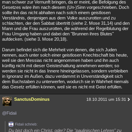
man schwer zur Vernunft bringen, da er meint, die Befolgung des
Gesetzes wäre ihm nach diesem (Un-)Sinn vorgeschrieben. Doch
sollte ihn das nicht abhalten nach solch einem geistlosen
Verständnis, denjenigen aus dem Volke auszurotten und zu
schlachten, der den Sabbat übertritt (siehe 2. Mose 31,14) und den
Mann und die Frau auszurotten, die während der Regelblutung der
Frau Umgang haben und dabei den "Brunnen ihres Blutes"
aufdecken. (siehe 3. Mose 20,18).
Darum befindet sich die Mehrheit von denen, die sich Juden
nennen, auch unter solch einer geistlosen Knechtschaft bis heute,
weil sie den Messias nicht angenommen haben und ihn auch
künftig nicht mit dieser Geisteshaltung annehmen werden; so
werden sie nicht in das Innere hineingelassen, sondern verbleiben
in Ignoranz im Außen, dazu verdammt in Unverständigkeit sich
dem Buchstaben zu unterwerfen, wodurch sie in Wahrheit niemals
das Gesetz erfüllen können, weil sie es nicht mit Geist erfüllen.
SanctusDominus
18.10.2011 um 15:31
@Fidaii
Fidaii schrieb:
Du bist doch ein Christ, oder? Die "paulinischen Lehren" zu