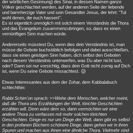
der wörtlichen Gesinnung) des Sinai, in dessen Namen ganze
Völker geschlachtet werden, auf der anderen Seite der liebende
und barmherzige Vater und sein Gesandter Jesus, der lehrt: "Tut
wohl denen, die euch hassen!".
Es ist eigentlich unmöglich mit solch einem Verständnis die Thora
und das Evangelium zusammenzubringen, so, dass es einen
vernünftigen Sinn machen würde.
Andererseits müsstest Du, wenn dies dein Verständnis ist, man
müsse die Gebote buchstäblich befolgen und dabei ausschließen,
dass sie einen geistigen Sinn haben, dich selbst den Geboten
nach diesem Verständnis unterwerfen, was Du aber nicht tust,
oder? Dann sei nur vorsichtig, dass dein Gott nicht zornig auf Dich
ist, wenn Du seine Gebote missachtest.
Etwas Interessantes aus dem der Zohar, dem Kabbalabuch
schlechthin:
Rabbi Schim'on sprach: >>Wehe dem Menschen, welcher meint,
daß die Thora uns Erzählungen der Welt, törichte Geschichten
erzählen will. Denn wäre dem so, dann vermöchten wir eine
andere Thora zu verfassen mit mehr solchen törichten
Geschichten. Ginge es nur um Dinge der Welt, dann gibt es selbst
in den profanen Büchern schönere Dinge, dann gehen wir in ihren
Spuren und machen aus ihnen eine ähnliche Thora. Vielmehr sind