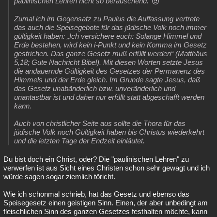
paulinischen Lehren nicht so berauschend.
Zumal ich im Gegensatz zu Paulus die Auffassung vertrete
das auch die Speisegebote für das jüdische Volk noch immer
gültigkeit haben: „Ich versichere euch: Solange Himmel und
Erde bestehen, wird kein i-Punkt und kein Komma im Gesetz
gestrichen. Das ganze Gesetz muß erfüllt werden“ (Matthäus
5,18; Gute Nachricht Bibel). Mit diesen Worten setzte Jesus
die andauernde Gültigkeit des Gesetzes der Permanenz des
Himmels und der Erde gleich. Im Grunde sagte Jesus, daß
das Gesetz unabänderlich bzw. unveränderlich und
unantastbar ist und daher nur erfüllt statt abgeschafft werden
kann.
Auch von christlicher Seite aus sollte die Thora für das
jüdische Volk noch Gültigkeit haben bis Christus wiederkehrt
und die letzten Tage der Endzeit einläutet.
Du bist doch ein Christ, oder? Die "paulinischen Lehren" zu
verwerfen ist aus Sicht eines Christen schon sehr gewagt und ich
würde sagen sogar ziemlich töricht.
Wie ich schonmal schrieb, hat das Gesetz und ebenso das
Speisegesetz einen geistigen Sinn. Einen, der aber unbedingt am
fleischlichen Sinn des ganzen Gesetzes festhalten möchte, kann