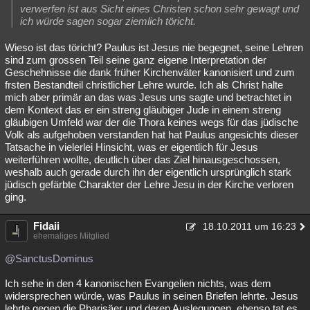
verwerfen ist aus Sicht eines Christen schon sehr gewagt und
ich würde sagen sogar ziemlich töricht.
Wieso ist das töricht? Paulus ist Jesus nie begegnet, seine Lehren
sind zum grossen Teil seine ganz eigene Interpretation der
Geschehnisse die dank früher Kirchenväter kanonisiert und zum
frsten Bestandteil christlicher Lehre wurde. Ich als Christ halte
mich aber primär an das was Jesus uns sagte und betrachtet in
dem Kontext das er ein streng gläubiger Jude in einem streng
gläubigen Umfeld war der die Thora keines wegs für das jüdische
Volk als aufgehoben verstanden hat hat Paulus angesichts dieser
Tatsache in vielerlei Hinsicht, was er eigentlich für Jesus
weiterführen wollte, deutlich über das Ziel hinausgeschossen,
weshalb auch gerade durch ihn der eigentlich ursprünglich stark
jüdisch gefärbte Charakter der Lehre Jesu in der Kirche verloren
ging.
Fidaii
18.10.2011 um 16:23
ehemaliges Mitglied
@SanctusDominus
Ich sehe in den 4 kanonischen Evangelien nichts, was dem
widersprechen würde, was Paulus in seinen Briefen lehrte. Jesus
lehrte gegen die Pharisäer und deren Auslegungen, ebenso tat es