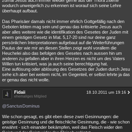
zumal Jesus auch immer wieder gerne aus der Thora zitierte
wodurch unweigerlich zu erkennen ist worauf sich seine Lehre
überhaupt aufbaut.
Das Pharisäer damals nicht immer ehrlich Gottgefällig nach den
Geboten lebten mag sein und genau das kritisierte Jesus auch
aber alles weitere wie die identifikation des Gesetes der Juden mit
einem geistigen Gesetz in Mat. 5,17-20 sind nur deine ganz
persönlichen Interpretationen aufgebaut auf die Weiterführungen
Paulus der wie mir an diesen Stellen zeigt wohl vorallem die
Heuchelei also das befolgen des Gesetes nach aussen hin um
anderen zu gefallen aber in ihren Herzen es nicht um des Vaters
Willen tun kritisiert, was ja auch seine berechtigung hat.
Eine auflösung oder ablösung des Gesetzes der Juden durch Jesu
sehe ich aber bei weitem nicht, im Gegenteil, er selbst lehrte ja das
er genau das nicht wolle.
Fidaii
18.10.2011 um 19:16
ehemaliges Mitglied
@SanctusDominus
Wie schon gesagt, es gibt eben diese zwei Gesinnungen: die
geistige Gesinnung und die fleischliche Gesinnung, die - wie schon
erwähnt - sich einander bekämpfen, weil das Fleisch wider den