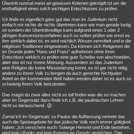
Übertritt nunmal meist an gewissen Kriterien geknüpft ist um die
ersthaftigkeit eines solch wichtigen Entschlusses zu prüfen.
Ich finde es eigentlich ganz gut das man im Judentum nicht
einfach mir nichts dir nichts übertreten kann wie man gerade lustig
ist sondern der Übertrittswillige kann aufgrund eines 1 oder 2
jährigen Konversionsverfahren auch so selber prüfen wie ernst es
ihm wirklich dabei ist, es wird reichlich Wissen vermittelt und in die
religiösen Traditionen eingewiesen. Da können sich Religionen die
im Grunde jeden "Hans und Franz" aufnehmen ohne ihren
Entschluss wirklich zu prüfen eine gute Scheibe von abschneiden,
aber das ist nur meine Meinung. Ausserdem ist das Judentum
eine Religion die keine Missionierung kennt, es ist gar nicht nötig
andere zu ihrem Volk zu bringen da auch gerechte Nichtjuden
Anteil an der kommenden Welt haben werden daher ist es auch so
schwierig ihrem Volk beizutreten.
Das magst du zwar alles nicht so toll finden was die so machen
aber im Gegensatz dazu finde ich z.B. die paulinischen Lehren
nicht so berauschend.
Zumal ich im Gegensatz zu Paulus die Auffassung vertrete das
auch die Speisegebote für das jüdische Volk noch immer gültigkeit
haben: „Ich versichere euch: Solange Himmel und Erde bestehen,
wird kein i-Punkt und kein Komma im Gesetz gestrichen. Das