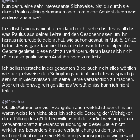
@Fidaii
Nun denn, eine sehr interessante Sichtweise, bist du durch sie
durch Paulus allein gekommen oder kam diese Ansicht durch was
anderes zustande?
Ih selbst kann das nicht teilen da ich nicht sehe das Jesus all das
was Paulus aus seiner Lehre und den Geschehnissen um ihn
herausinterpretierte gelehrt hat, wie schon gesagt, in Mat. 5, 17-20
betont Jesus ganz klar die Thora die das wörtliche befolgen ihrer
Gebote gebietet, diese nicht zu verändern, daran lässt sich nicht
rütteln aller paulinischen Ausführungen zum trotz.
Ich selbst verstehe in der gesamten Bibel auch nicht alles wörtlich
wie beispielsweise den Schöpfungsbericht, auch Jesus sprach ja
sehr oft in Gleichnissen um seine Lehre verständlich zu machen.
Aber ein durchweg rein geistliches Verständniss kann ich nicht
teilen.
@Cricetus
Ob alle Autoren der vier Evangelien auch wirklich Judenchristen
waren weiss ich nicht, aber ich sehe die Betoung der Wichtigkeit
der erfüllung des göttlichen Willens mit der zurückweisung seiner
Verwandtschaft zur veranschaulichung an dieser Stelle nicht
wirklich als besonders krasse verächtlichung da dem ja eine
wichtige Intention für seine Belehrung vorausging und wie gesagt,