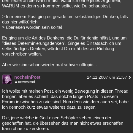
den Teufel an die Wand malst. Natürlich ohne jedes Argument,
WARUM es denn so kommen sollte, wie Du behauptest.
> In meinem Post ging es gerade um selbständiges Denken, falls
das hier willkürlich
> überlesen worden sein sollte!
Es ging um die Art des Denkens, die Du für richtig hältst, und um
"dieses Determinierungsdenken". Ginge es Dir tatsächlich um
selbständiges Denken, würdest Du nicht dessen Richtung
vorschreiben wollen.
Aber wir sind schon wieder mal schwer offtopic...
nocheinPoet
24.11.2007 um 21:57
anwesend
Ich wollte mit meinen Post, ein wenig Bewegung in diesen Thread
bringen, aber es scheint, das solche langen Posts in diesem
Forum inzwischen zu viel sind. Nun denn wie dem auch sei, habe
ich dennoch kurz etwas weiteres dazu zu sagen.
Die, jene welche in Gott einen Schöpfer sehen, einen der
geschaffen hat, die übersehen das man nicht etwas erschaffen
kann ohne zu zerstören.