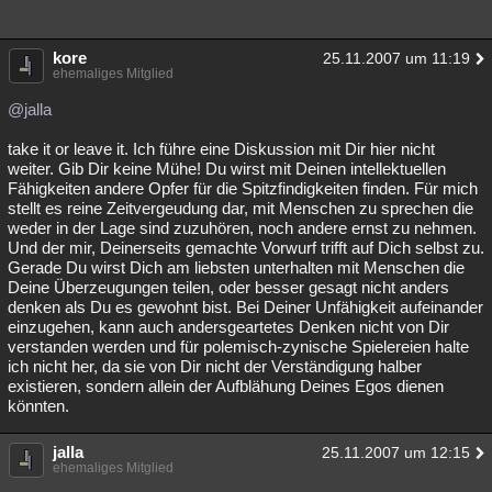
kore
25.11.2007 um 11:19
ehemaliges Mitglied
@jalla
take it or leave it. Ich führe eine Diskussion mit Dir hier nicht
weiter. Gib Dir keine Mühe! Du wirst mit Deinen intellektuellen
Fähigkeiten andere Opfer für die Spitzfindigkeiten finden. Für mich
stellt es reine Zeitvergeudung dar, mit Menschen zu sprechen die
weder in der Lage sind zuzuhören, noch andere ernst zu nehmen.
Und der mir, Deinerseits gemachte Vorwurf trifft auf Dich selbst zu.
Gerade Du wirst Dich am liebsten unterhalten mit Menschen die
Deine Überzeugungen teilen, oder besser gesagt nicht anders
denken als Du es gewohnt bist. Bei Deiner Unfähigkeit aufeinander
einzugehen, kann auch andersgeartetes Denken nicht von Dir
verstanden werden und für polemisch-zynische Spielereien halte
ich nicht her, da sie von Dir nicht der Verständigung halber
existieren, sondern allein der Aufblähung Deines Egos dienen
könnten.
jalla
25.11.2007 um 12:15
ehemaliges Mitglied