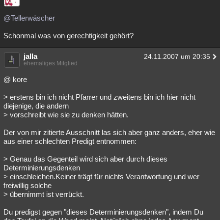
Besucht
Teilgenommen
Alle
Neue
Geschlossen
@Tellerwäscher
Lesenswert
Schlüsselwörter
Schonmal was von gerechtigkeit gehört?
jalla
24.11.2007 um 20:35
ehemaliges Mitglied
@ kore
> erstens bin ich nicht Pfarrer und zweitens bin ich hier nicht
diejenige, die andern
> vorschreibt wie sie zu denken hätten.
Der von mir zitierte Ausschnitt las sich aber ganz anders, eher wie
aus einer schlechten Predigt entnommen:
> Genau das Gegenteil wird sich aber durch dieses
Determinierungsdenken
> einschleichen.Keiner trägt für nichts Verantwortung und wer
freiwillig solche
> übernimmt ist verrückt.
Du predigst gegen "dieses Determinierungsdenken", indem Du