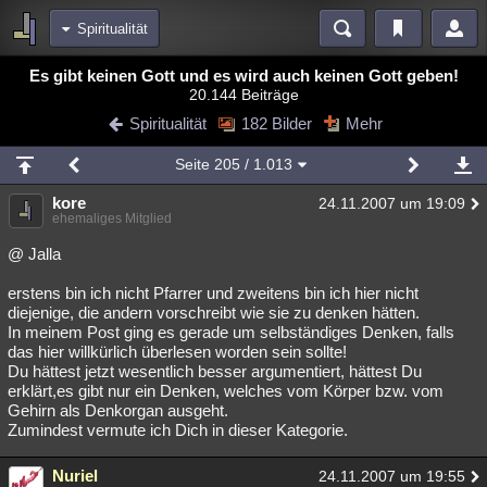
Spiritualität
Bereiche
Es gibt keinen Gott und es wird auch keinen Gott geben!
20.144 Beiträge
Echtzeit
Diskussionen
Blogs
Videos
Statistiken
Spiritualität
182 Bilder
Mehr
Chat
Wiki
Neuigkeiten
Seite
205
/ 1.013
meine Rubriken
kore
24.11.2007 um 19:09
Menschen
Wissenschaft
Politik
Mystery
Kriminalfälle
ehemaliges Mitglied
Spiritualität
Verschwörungen
Technologie
Ufologie
@ Jalla
erstens bin ich nicht Pfarrer und zweitens bin ich hier nicht
Natur
Umfragen
Unterhaltung
diejenige, die andern vorschreibt wie sie zu denken hätten.
weitere Rubriken
In meinem Post ging es gerade um selbständiges Denken, falls
das hier willkürlich überlesen worden sein sollte!
Philosophie
Träume
Orte
Esoterik
Literatur
Du hättest jetzt wesentlich besser argumentiert, hättest Du
erklärt,es gibt nur ein Denken, welches vom Körper bzw. vom
Astronomie
Helpdesk
Gruppen
Gaming
Filme
Gehirn als Denkorgan ausgeht.
Zumindest vermute ich Dich in dieser Kategorie.
Musik
Clash
Verbesserungen
Allmystery
English
Nuriel
24.11.2007 um 19:55
Übersichten