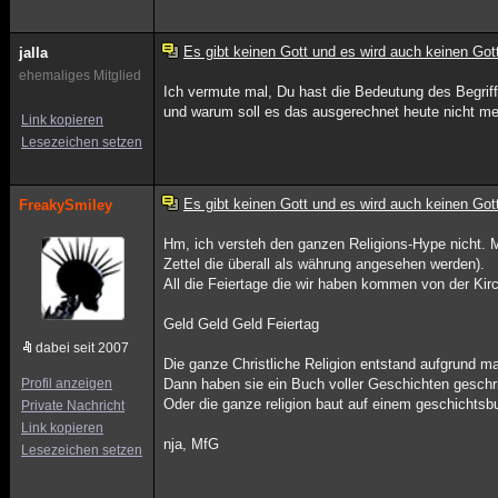
Es gibt keinen Gott und es wird auch keinen Got
jalla
ehemaliges Mitglied
Ich vermute mal, Du hast die Bedeutung des Begrif
und warum soll es das ausgerechnet heute nicht me
Link kopieren
Lesezeichen setzen
Es gibt keinen Gott und es wird auch keinen Got
FreakySmiley
Hm, ich versteh den ganzen Religions-Hype nicht. Ma
Zettel die überall als währung angesehen werden).
All die Feiertage die wir haben kommen von der Ki
Geld Geld Geld Feiertag
dabei seit 2007
Die ganze Christliche Religion entstand aufgrund ma
Profil anzeigen
Dann haben sie ein Buch voller Geschichten gesch
Oder die ganze religion baut auf einem geschichtsbu
Private Nachricht
Link kopieren
nja, MfG
Lesezeichen setzen