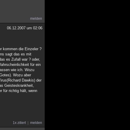
melden
06.12.2007 um 02:06
er kommen die Einzeler ?
ns sagt das es mit
as es Zufall war ? oder,
ahrscheinlichkeit für ein
lassen wie ich. Wozu
 Gotes). Wozu aber
irus(Richard Dawkis) der
as Geisteskrankheit,
für richtig hält, wenn
1x zitiert
melden