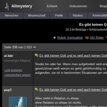
Allmystery
Echtzeit
Diskussionen
Blog
Menschen
Wissenschaft
Politik
Mystery
Kriminalfäl
Es gibt keinen G
20.144 Beiträge
▪ Schlüsselwört
Rubrik Spiritualität
182 Bilder
Seite 208 von 1.013
Es gibt keinen Gott und es wird auch keinen Got
al.fatir
ehemaliges Mitglied
Studie hin oder her. Wenn man aufgefordert wird ei
gesetzt(man weiß worum es geht) gefühlsmäßig zu ant
Link kopieren
aufgerufen, sie ist in bestimmten Situationen am wi
Lesezeichen setzen
Es gibt keinen Gott und es wird auch keinen Got
pop3
Alles steht in Relation zu etwas.
ohne Relation zu etwas ist nichts.
Auch Vorstellungen und Bauchgefühle, sollte dazu 