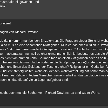
muster aktuell gewesen, und
ein?
t geben!
ssagen von Richard Dawkins.
e dann kommt man bei den Einzelern an. Die Frage an dieser Stelle ist woh
 also mus es eine schöpfende Kraft geben. Mus es das aber wirklich ? Dawki
annte Satz den immer wieder Gläubige zu mir sagen : "Du glaubst doch nicht d
Aber mathematisch nur weil es eher unwahrscheinlich ist bedeutet es das die W
das es nicht vorkommen kann. So kann man an einen Got glauben oder es sein 
v.Theorie von Darwins glauben oder an die Schöpfungstheorie(Existenz eines
aben und Ihnen das Geld aus der Tasche ziehen? Religion ist ein Gedanken V
ch und lebt stendig weiter. Wenn ein Mensch Wahnvorstellung hat nennt man d
 man es Religion. Jedem Menschen seine Freiheit an das zu glauben was er 
 schnell das die auf vielen Lügen aufgebaut sind.
ünscht euch mal die Bücher vom Richard Dawkins, da sind wahre Worte.