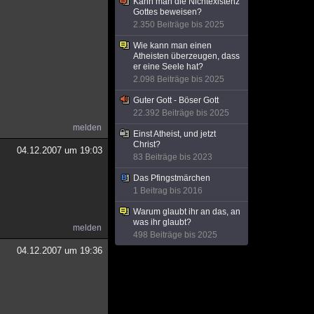
Kann man die Nichtexistenz
Gottes beweisen?
2.350 Beiträge bis 2025
Wie kann man einen
Atheisten überzeugen, dass
er eine Seele hat?
2.098 Beiträge bis 2025
Guter Gott - Böser Gott
22.392 Beiträge bis 2025
melden
Einst Atheist, und jetzt
Christ?
04.12.2007 um 19:03
83 Beiträge bis 2023
Das Pfingstmärchen
1 Beitrag bis 2016
Warum glaubt ihr an das, an
was ihr glaubt?
melden
498 Beiträge bis 2025
04.12.2007 um 19:36