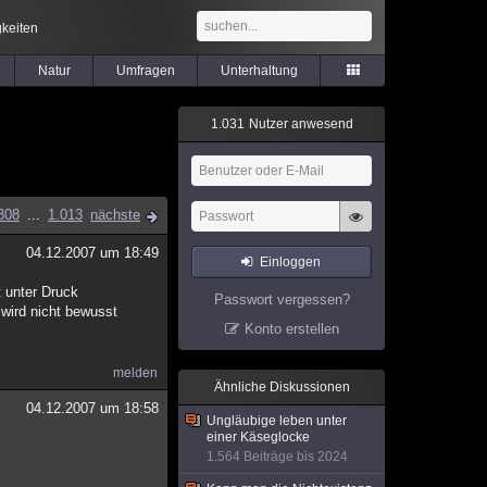
keiten
Natur
Umfragen
Unterhaltung
1
.
0
3
1
Nutzer anwesend
308
...
1.013
nächste
04.12.2007 um 18:49
Einloggen
t unter Druck
Passwort vergessen?
 wird nicht bewusst
Konto erstellen
melden
Ähnliche Diskussionen
04.12.2007 um 18:58
Ungläubige leben unter
einer Käseglocke
1.564 Beiträge bis 2024