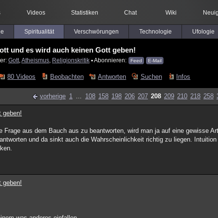
s
Videos
Statistiken
Chat
Wiki
Neuig
le
Spiritualität
Verschwörungen
Technologie
Ufologie
ott und es wird auch keinen Gott geben!
er:
Gott
,
Atheismus
,
Religionskritik
▪ Abonnieren:
Feed
E-Mail
80 Videos
Beobachten
Antworten
Suchen
Infos
vorherige
1
...
108
158
198
206
207
208
209
210
218
258
t geben!
ne Frage aus dem Bauch aus zu beantworten, wird man ja auf eine gewisse Ar
worten und da sinkt auch die Wahrscheinlichkeit richtig zu liegen. Intuition
rken.
t geben!
einem was anderes einfallen