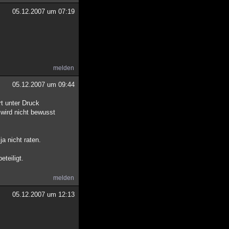
05.12.2007 um 07:19
melden
05.12.2007 um 09:44
t unter Druck
 wird nicht bewusst
ja nicht raten.
teiligt.
melden
05.12.2007 um 12:13