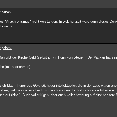
t geben!
fes "Anachronismus" nicht verstanden. In welcher Zeit wäre denn dieses Den
hr sein?
t geben!
n gibt der Kirche Geld (selbst ich) in Form von Steuern. Der Vatikan hat sei
rche (mit ausnahmen).
nch Macht hungriger, Geld süchtiger intellektueller, die in der Lage waren and
rieben, welches damals bestimmt auch als Geschichtsbuch verkaufst wurde.
ch auf (bibel). Buch voller lügen, aber auch voller hoffnung auf eine bessere