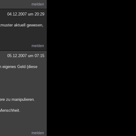
melden
04.12.2007 um 20:29
kmuster aktuell gewesen,
melden
05.12.2007 um 07:15
n eigenes Geld (diese
ere zu manipulieren.
 Menschheit.
melden