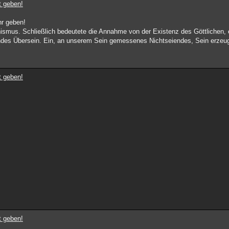
t geben!
hr geben!
onismus. Schließlich bedeutete die Annahme von der Existenz des Göttlichen, 
hendes Übersein. Ein, an unserem Sein gemessenes Nichtseiendes, Sein erze
t geben!
t geben!