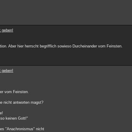
t geben!
ation. Aber hier herrscht begrifflich sowieso Durcheinander vom Feinsten.
t geben!
der vom Feinsten.
ge nicht antworten magst?
e!
lso keinen Gott!"
fes "Anachronismus" nicht