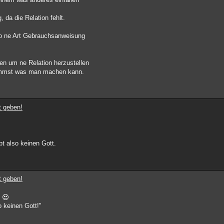
, da die Relation fehlt.
so ne Art Gebrauchsanweisung
ben um ne Relation herzustellen
limmst was man machen kann.
t geben!
bt also keinen Gott.
t geben!
!
o keinen Gott!"