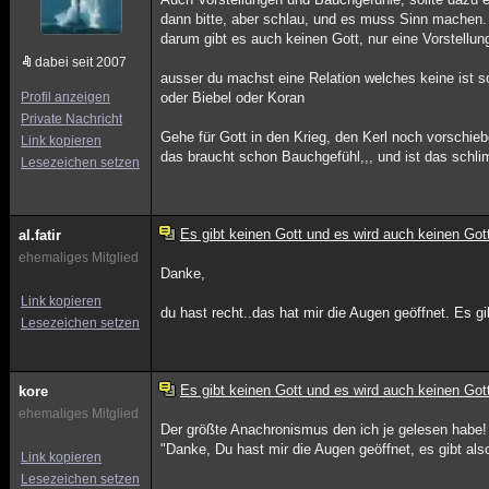
dann bitte, aber schlau, und es muss Sinn machen.
darum gibt es auch keinen Gott, nur eine Vorstellung
dabei seit 2007
ausser du machst eine Relation welches keine ist 
Profil anzeigen
oder Biebel oder Koran
Private Nachricht
Gehe für Gott in den Krieg, den Kerl noch vorschie
Link kopieren
das braucht schon Bauchgefühl,,, und ist das sch
Lesezeichen setzen
Es gibt keinen Gott und es wird auch keinen Got
al.fatir
ehemaliges Mitglied
Danke,
Link kopieren
du hast recht..das hat mir die Augen geöffnet. Es gi
Lesezeichen setzen
Es gibt keinen Gott und es wird auch keinen Got
kore
ehemaliges Mitglied
Der größte Anachronismus den ich je gelesen habe
"Danke, Du hast mir die Augen geöffnet, es gibt als
Link kopieren
Lesezeichen setzen