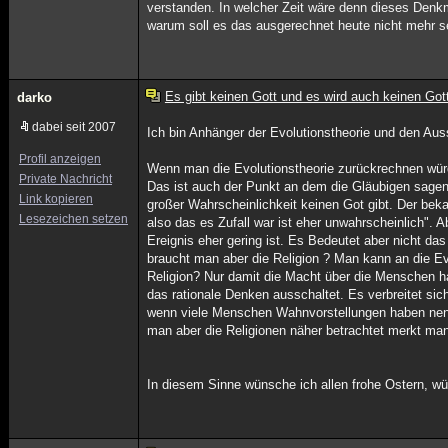
verstanden. In welcher Zeit wäre denn dieses Denk
warum soll es das ausgerechnet heute nicht mehr s
Es gibt keinen Gott und es wird auch keinen Got
darko
dabei seit 2007
Ich bin Anhänger der Evolutionstheorie und den Au
Profil anzeigen
Wenn man die Evolutionstheorie zurückrechnen würd
Private Nachricht
Das ist auch der Punkt an dem die Gläubigen sagen
Link kopieren
großer Wahrscheinlichkeit keinen Got gibt. Der bek
Lesezeichen setzen
also das es Zufall war ist eher unwahrscheinlich". 
Ereignis eher gering ist. Es Bedeutet aber nicht 
braucht man aber die Religion ? Man kann an die E
Religion? Nur damit die Macht über die Menschen h
das rationale Denken ausschaltet. Es verbreitet si
wenn viele Menschen Wahnvorstellungen haben nennt
man aber die Religionen näher betrachtet merkt man
In diesem Sinne wünsche ich allen frohe Ostern, w