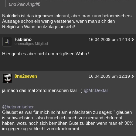
und kein Angriff.
Besucht
Teilgenommen
Alle
Neue
Geschlossen
Natürlich ist das irgendwo tolerant, aber man kann betonmischers
Lesenswert
Schlüsselwörter
Aussage schon ein wenig verstehen, wenn man sich den
Religiösen Wahn heutzutage ansieht!
Fabiano
16.04.2009 um 12:18
ehemaliges Mitglied
Hier geht es aber nicht um religiösen Wahn !
0ne2seven
16.04.2009 um 12:19
ja mach das mal 2mrd menschen klar =)
@Mr.Dextar
@betonmischer
Glaubst es wär für mich nciht am einfachsten zu sagen: " glauben
is schwachsinn...also brauch ich auch vor niemand ehrfurcht
haben, wozu noch sich bemühen Güte zu üben wenn man eh 90%
im gegenzug schlecht zurückbekommt.