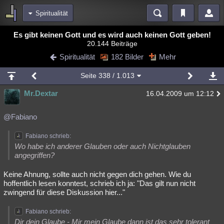
Spiritualität
Bereiche
Es gibt keinen Gott und es wird auch keinen Gott geben!
20.144 Beiträge
Echtzeit
Diskussionen
Blogs
Videos
Statistiken
Spiritualität
182 Bilder
Mehr
Chat
Wiki
Neuigkeiten
Seite
338
/ 1.013
meine Rubriken
Mr.Dextar
16.04.2009 um 12:12
Menschen
Wissenschaft
Politik
Mystery
Kriminalfälle
Spiritualität
Verschwörungen
Technologie
Ufologie
@Fabiano
Natur
Umfragen
Unterhaltung
Fabiano schrieb:
Wo habe ich anderer Glauben oder auch Nichtglauben
weitere Rubriken
angegriffen?
Philosophie
Träume
Orte
Esoterik
Literatur
Keine Ahnung, sollte auch nicht gegen dich gehen. Wie du
hoffentlich lesen konntest, schrieb ich ja: "Das gilt nun nicht
Astronomie
Helpdesk
Gruppen
Gaming
Filme
zwingend für diese Diskussion hier..."
Musik
Clash
Verbesserungen
Allmystery
English
Fabiano schrieb:
Übersichten
Dir dein Glaube - Mir mein Glaube dann ist das sehr tolerant