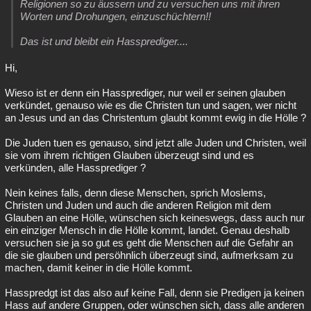
Religionen so zu äussern und zu versuchen uns mit ihren
Besucht
Teilgenommen
Alle
Neue
Geschlossen
Worten und Drohungen, einzuschüchtern!!
Das ist und bleibt ein Hassprediger....
Lesenswert
Schlüsselwörter
Hi,
Wieso ist er denn ein Hassprediger, nur weil er seinen glauben
verkündet, genauso wie es die Christen tun und sagen, wer nicht
an Jesus und an das Christentum glaubt kommt ewig in die Hölle ?
Die Juden tuen es genauso, sind jetzt alle Juden und Christen, weil
sie vom ihrem richtigen Glauben überzeugt sind und es
verkünden, alle Hassprediger ?
Nein keines falls, denn diese Menschen, sprich Moslems,
Christen und Juden und auch die anderen Religion mit dem
Glauben an eine Hölle, wünschen sich keineswegs, dass auch nur
ein einziger Mensch in die Hölle kommt, landet. Genau deshalb
versuchen sie ja so gut es geht die Menschen auf die Gefahr an
die sie glauben und persöhnlich überzeugt sind, aufmerksam zu
machen, damit keiner in die Hölle kommt.
Hasspredgt ist das also auf keine Fall, denn sie Predigen ja keinen
Hass auf andere Gruppen, oder wünschen sich, dass alle anderen