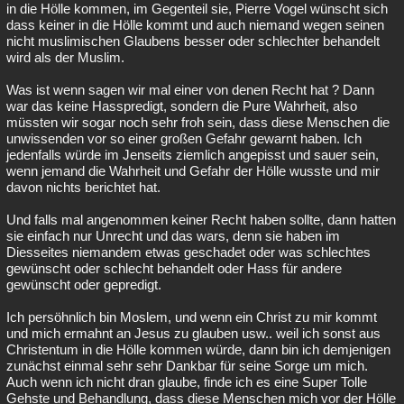
in die Hölle kommen, im Gegenteil sie, Pierre Vogel wünscht sich
dass keiner in die Hölle kommt und auch niemand wegen seinen
nicht muslimischen Glaubens besser oder schlechter behandelt
wird als der Muslim.
Was ist wenn sagen wir mal einer von denen Recht hat ? Dann
war das keine Hasspredigt, sondern die Pure Wahrheit, also
müssten wir sogar noch sehr froh sein, dass diese Menschen die
unwissenden vor so einer großen Gefahr gewarnt haben. Ich
jedenfalls würde im Jenseits ziemlich angepisst und sauer sein,
wenn jemand die Wahrheit und Gefahr der Hölle wusste und mir
davon nichts berichtet hat.
Und falls mal angenommen keiner Recht haben sollte, dann hatten
sie einfach nur Unrecht und das wars, denn sie haben im
Diesseites niemandem etwas geschadet oder was schlechtes
gewünscht oder schlecht behandelt oder Hass für andere
gewünscht oder gepredigt.
Ich persöhnlich bin Moslem, und wenn ein Christ zu mir kommt
und mich ermahnt an Jesus zu glauben usw.. weil ich sonst aus
Christentum in die Hölle kommen würde, dann bin ich demjenigen
zunächst einmal sehr sehr Dankbar für seine Sorge um mich.
Auch wenn ich nicht dran glaube, finde ich es eine Super Tolle
Gehste und Behandlung, dass diese Menschen mich vor der Hölle