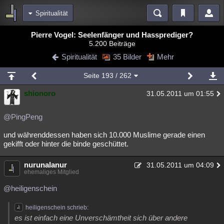
Spiritualität
Bereiche
Pierre Vogel: Seelenfänger und Hassprediger?
5.200 Beiträge
Echtzeit
Diskussionen
Blogs
Videos
Statistiken
Spiritualität
35 Bilder
Mehr
Chat
Wiki
Neuigkeiten
Seite
193
/ 262
meine Rubriken
shionoro
31.05.2011 um 01:55
Menschen
Wissenschaft
Politik
Mystery
Kriminalfälle
Spiritualität
Verschwörungen
Technologie
Ufologie
@PingPeng
und währenddessen haben sich 10.000 Muslime gerade einen
Natur
Umfragen
Unterhaltung
gekifft oder hinter die binde geschüttet.
weitere Rubriken
nurunalanur
Philosophie
Träume
Orte
Esoterik
31.05.2011 um 04:09
Literatur
ehemaliges Mitglied
Astronomie
Helpdesk
Gruppen
Gaming
Filme
@heiligenschein
Musik
Clash
Verbesserungen
Allmystery
English
heiligenschein schrieb:
es ist einfach eine Unverschämtheit sich über andere
Übersichten